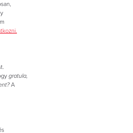
osan,
gy
em
tkozni.
t.
hogy
gratula,
ent?
A
és