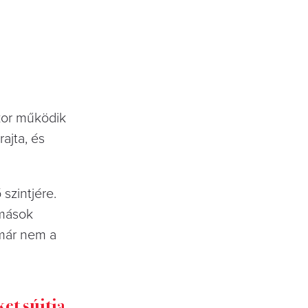
kor működik
ajta, és
szintjére.
 mások
 már nem a
et sújtja