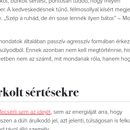
kot, burkolt sértést, pontosan tudod, hogy milyen
er. A kedveskedésnek tűnő, félmosollyal kísért meg
„Szép a ruhád, de én sose lennék ilyen bátor.” – Mo
 mondatok általában passzív-agresszív formában érkez
ensúlyodból. Ennek azonban nem kell megtörténnie, h
lyzetben nem az számít, mit mondanak róla, hanem h
urkolt sértésekre
csérli sem az idejét
, sem az energiáját arra, hogy
zen a düh árulkodó jel, azt jelenti, túlságosan is felk
 távol álló személy.