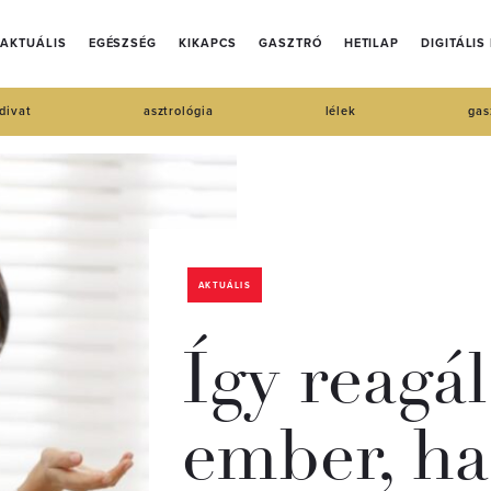
AKTUÁLIS
EGÉSZSÉG
KIKAPCS
GASZTRÓ
HETILAP
DIGITÁLIS
divat
asztrológia
lélek
gas
AKTUÁLIS
Így reagá
ember, ha