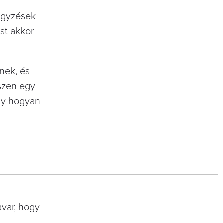
jegyzések
st akkor
nek, és
iszen egy
ogy hogyan
avar, hogy