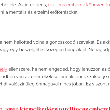
bb jele. Az intelligens,
reziliens emberek könnyedén
ni a mentális és érzelmi erőforrásokat.
oha nem hallottad volna a gonoszkodó szavakat. Ez ak
 vagy egy beszélgetés közepén hangzik el. Ne rágódj r
mély
ellenszere, ha nem engeded, hogy lehúzzon az ő 
rendben van az önértékelése, annak nincs szüksége
tehát valószínűleg önmagával nincs jóban. Ez viszont
, ami a kiemelkedően intelligens emberek