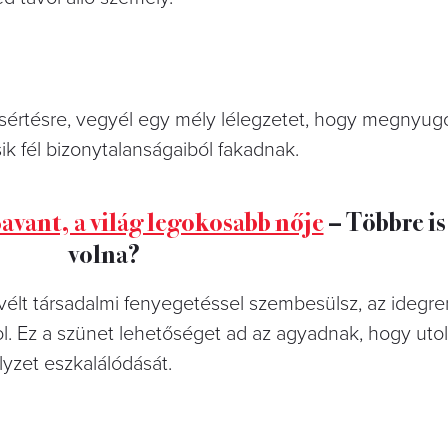
 sértésre, vegyél egy mély lélegzetet, hogy megnyug
k fél bizonytalanságaiból fakadnak.
Savant, a világ legokosabb nője
– Többre is
volna?
vélt társadalmi fenyegetéssel szembesülsz, az idegr
. Ez a szünet lehetőséget ad az agyadnak, hogy utol
lyzet eszkalálódását.