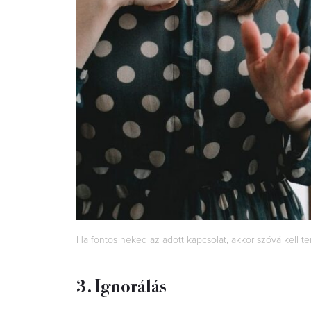
Ha fontos neked az adott kapcsolat, akkor szóvá kell te
3. Ignorálás