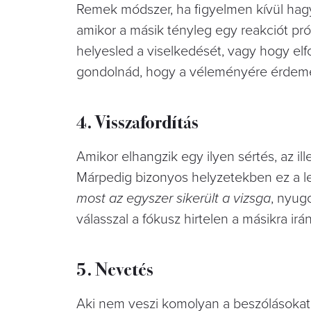
Remek módszer, ha figyelmen kívül hag
amikor a másik tényleg egy reakciót prób
helyesled a viselkedését, vagy hogy el
gondolnád, hogy a véleményére érdeme
4. Visszafordítás
Amikor elhangzik egy ilyen sértés, az il
Márpedig bizonyos helyzetekben ez a 
most az egyszer sikerült a vizsga
, nyug
válasszal a fókusz hirtelen a másikra irán
5. Nevetés
Aki nem veszi komolyan a beszólásokat,