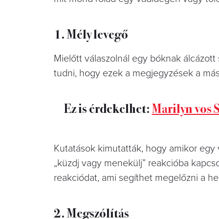
1. Mély levegő
Mielőtt válaszolnál egy bóknak álcázott
tudni, hogy ezek a megjegyzések a mási
Ez is érdekelhet:
Marilyn vos 
Kutatások kimutatták, hogy amikor egy 
„küzdj vagy menekülj” reakcióba kapcsol
reakciódat, ami segíthet megelőzni a he
2. Megszólítás