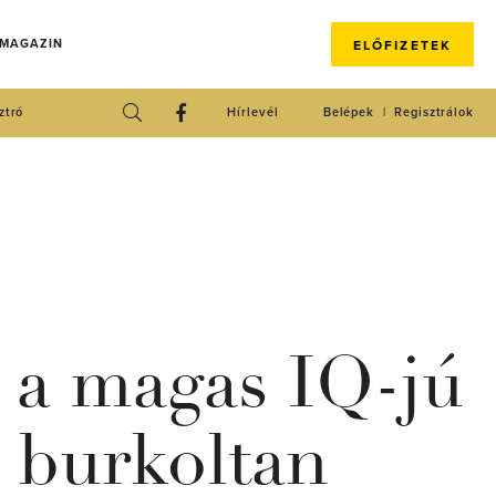
 MAGAZIN
ELŐFIZETEK
ztró
Hírlevél
Belépek
Regisztrálok
l a magas IQ-jú
 burkoltan