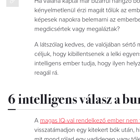
Ha valaha kaptál már bizarrul hangzó bó
kényelmetlenül érzi magát tőlük az emb
képesek napokra belemarni az emberbe. 
megdicsértek vagy megaláztak?
A látszólag kedves, de valójában sértő
céljuk, hogy kibillentsenek a lelki egy
intelligens ember tudja, hogy ilyen he
reagál rá.
6 intelligens válasz a b
A
magas IQ-val rendelkező ember nem fe
visszatámadjon egy kitekert bók után, his
mit mond rólad egy vadidegen vagy tőled