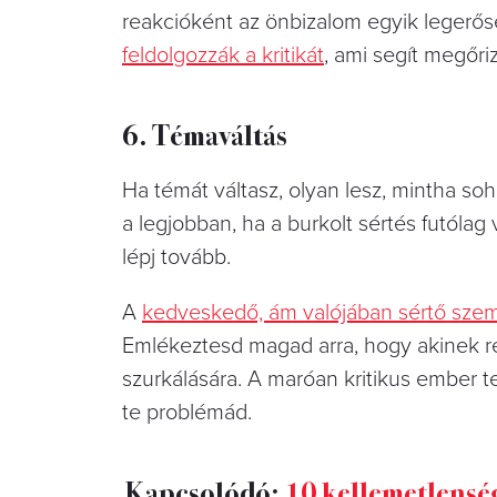
reakcióként az önbizalom egyik legerőse
feldolgozzák a kritikát
, ami segít megőriz
6. Témaváltás
Ha témát váltasz, olyan lesz, mintha s
a legjobban, ha a burkolt sértés futólag
lépj tovább.
A
kedveskedő, ám valójában sértő sze
Emlékeztesd magad arra, hogy akinek 
szurkálására. A maróan kritikus ember 
te problémád.
Kapcsolódó:
10 kellemetlenség