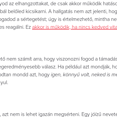
yod az elhangzottakat, de csak akkor működik hatás
ál belőled kicsikarni. A hallgatás nem azt jelenti, ho
fogadod a sértegetést; úgy is értelmezhető, mintha n
s reagálni. Ez
akkor is működik, ha nincs kedved vita
lető nem számít arra, hogy viszonozni fogod a támadás
legeredményesebb válasz. Ha például azt mondják, 
odtan mondd azt, hogy
igen, könnyű volt, neked is m
yul.
 azt nem is lehet igazán megsérteni. Egy jóízű nevet