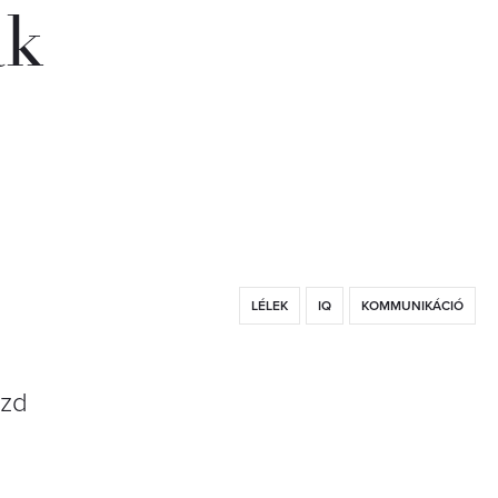
ák
LÉLEK
IQ
KOMMUNIKÁCIÓ
úzd