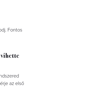
odj. Fontos
 vihette
endszered
érje az első