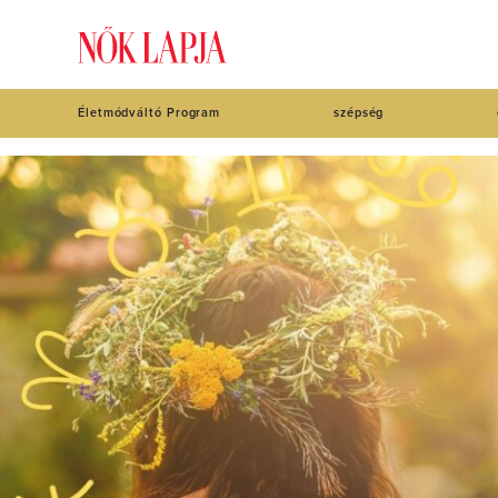
Életmódváltó Program
szépség