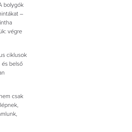
 A bolygók
intákat –
intha
ük: végre
us ciklusok
, és belső
an
a nem csak
lépnek,
amlunk,