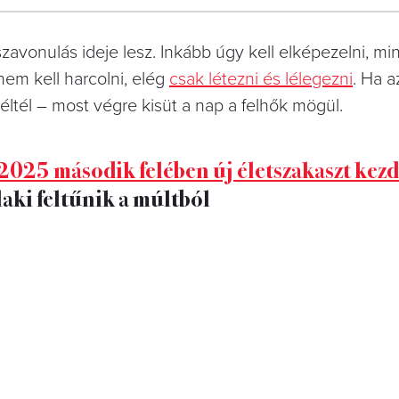
4
FOTÓ
szavonulás ideje lesz. Inkább úgy kell elképezelni, mi
em kell harcolni, elég
csak létezni és lélegezni
. Ha a
ltél – most végre kisüt a nap a felhők mögül.
2025 második felében új életszakaszt kezd
laki feltűnik a múltból