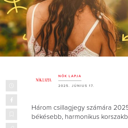
NŐK LAPJA
2025. JÚNIUS 17.
Három csillagjegy számára 2025.
békésebb, harmonikus korszakba