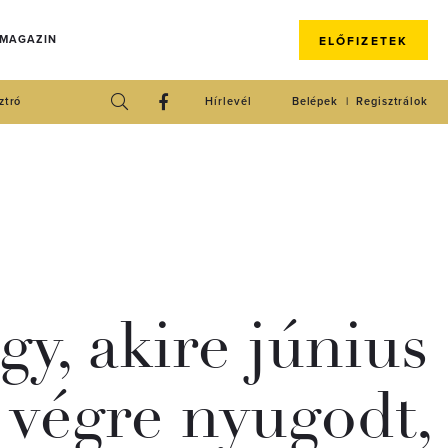
 MAGAZIN
ELŐFIZETEK
ztró
Hírlevél
Belépek
Regisztrálok
egy, akire június
 végre nyugodt,