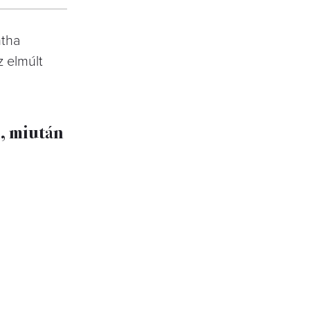
ntha
z elmúlt
, miután