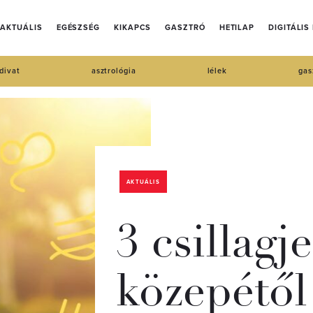
AKTUÁLIS
EGÉSZSÉG
KIKAPCS
GASZTRÓ
HETILAP
DIGITÁLIS
divat
asztrológia
lélek
gas
AKTUÁLIS
3 csillagj
közepétől