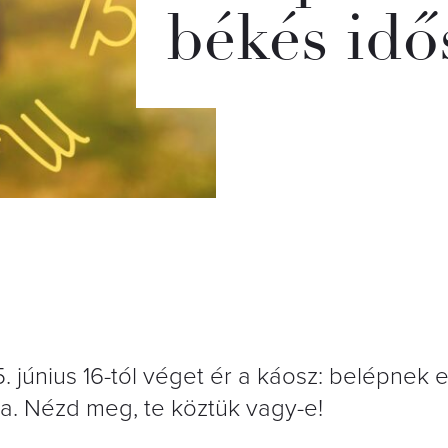
békés idő
 június 16-tól véget ér a káosz: belépnek 
. Nézd meg, te köztük vagy-e!