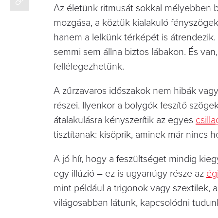
Az életünk ritmusát sokkal mélyebben be
mozgása, a köztük kialakuló fényszöge
hanem a lelkünk térképét is átrendezik. 
semmi sem állna biztos lábakon. És van
fellélegezhetünk.
A zűrzavaros időszakok nem hibák vagy
részei. Ilyenkor a bolygók feszítő szög
átalakulásra kényszerítik az egyes
csill
tisztítanak: kisöprik, aminek már nincs 
A jó hír, hogy a feszültséget mindig ki
egy illúzió – ez is ugyanúgy része az
ég
mint például a trigonok vagy szextilek,
világosabban látunk, kapcsolódni tudu