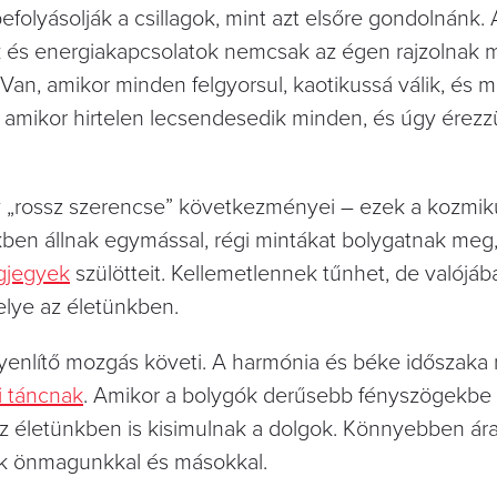
folyásolják a csillagok, mint azt elsőre gondolnánk.
k és energiakapcsolatok nemcsak az égen rajzolnak m
Van, amikor minden felgyorsul, kaotikussá válik, és m
, amikor hirtelen lecsendesedik minden, és úgy érezz
 „rossz szerencse” következményei – ezek a kozmik
ekben állnak egymással, régi mintákat bolygatnak meg
agjegyek
szülötteit. Kellemetlennek tűnhet, de valójáb
helye az életünkben.
egyenlítő mozgás követi. A harmónia és béke időszak
i táncnak
. Amikor a bolygók derűsebb fényszögekbe 
 az életünkben is kisimulnak a dolgok. Könnyebben ár
nk önmagunkkal és másokkal.