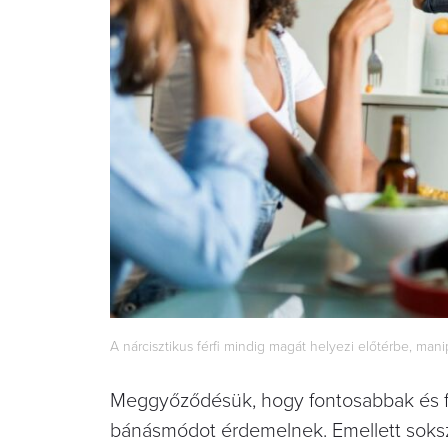
A nárcisztikus férfi mindig magát helyezi előtérbe, man
Meggyőződésük, hogy fontosabbak és fe
bánásmódot érdemelnek. Emellett sokszor