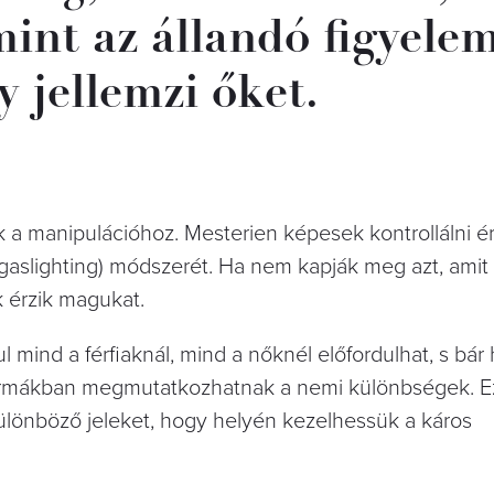
int az állandó figyelem
y jellemzi őket.
a manipulációhoz. Mesterien képesek kontrollálni é
gaslighting) módszerét. Ha nem kapják meg azt, amit
k érzik magukat.
 mind a férfiaknál, mind a nőknél előfordulhat, s bár
 formákban megmutatkozhatnak a nemi különbségek. Ez
ülönböző jeleket, hogy helyén kezelhessük a káros