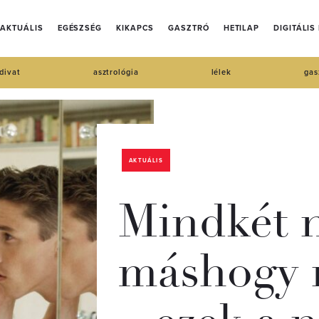
AKTUÁLIS
EGÉSZSÉG
KIKAPCS
GASZTRÓ
HETILAP
DIGITÁLIS
divat
asztrológia
lélek
gas
AKTUÁLIS
Mindkét 
máshogy 