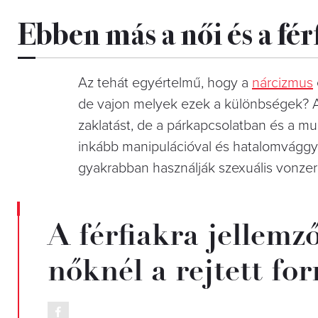
Ebben más a női és a fé
Az tehát egyértelmű, hogy a
nárcizmus
de vajon melyek ezek a különbségek? A f
zaklatást, de a párkapcsolatban és a m
inkább manipulációval és hatalomvággya
gyakrabban használják szexuális vonzere
A férfiakra jellemz
nőknél a rejtett fo