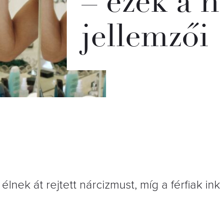
– ezek a n
jellemzői
nek át rejtett nárcizmust, míg a férfiak in