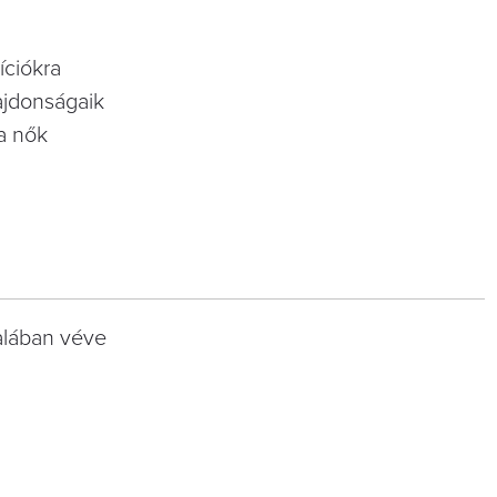
íciókra
lajdonságaik
 a nők
talában véve