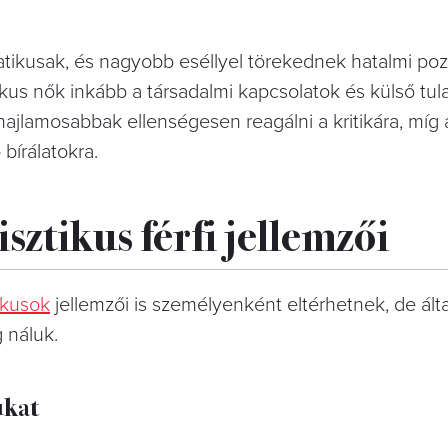
tikusak, és nagyobb eséllyel törekednek hatalmi poz
ikus nők inkább a társadalmi kapcsolatok és külső tu
 hajlamosabbak ellenségesen reagálni a kritikára, míg
bírálatokra.
sztikus férfi jellemzői
ikusok
jellemzői is személyenként eltérhetnek, de ál
 náluk.
ukat