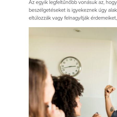
Az egyik legfeltűnőbb vonásuk az, hogy
beszélgetéseket is igyekeznek úgy alakí
eltúlozzák vagy felnagyítják érdemeiket