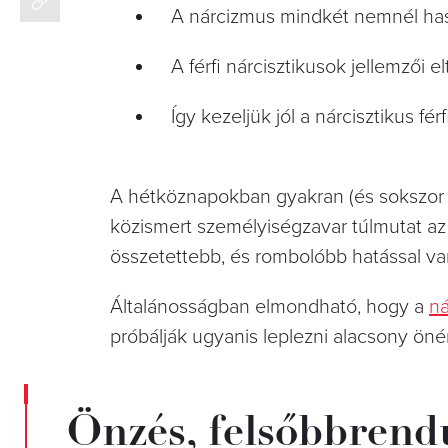
A nárcizmus mindkét nemnél has
A férfi nárcisztikusok jellemzői e
Így kezeljük jól a nárcisztikus f
A hétköznapokban gyakran (és sokszor fe
közismert személyiségzavar túlmutat az
összetettebb, és rombolóbb hatással va
Általánosságban elmondható, hogy a
ná
próbálják ugyanis leplezni alacsony önér
Önzés, felsőbbrend