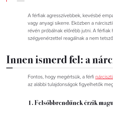
A férfiak agresszívebbek, kevésbé empa
vagy anyagi sikerre. Eközben a nárciszt
révén próbálnak előrébb jutni. A férfiak
szégyenérzettel reagálnak a nem tetsző 
Innen ismerd fel: a nárci
Fontos, hogy megértsük, a férfi
nárciszt
az alábbi tulajdonságok figyelhetők meg
1. Felsőbbrendűnek érzik mag