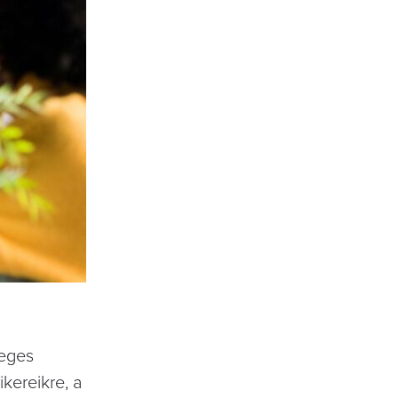
leges
kereikre, a