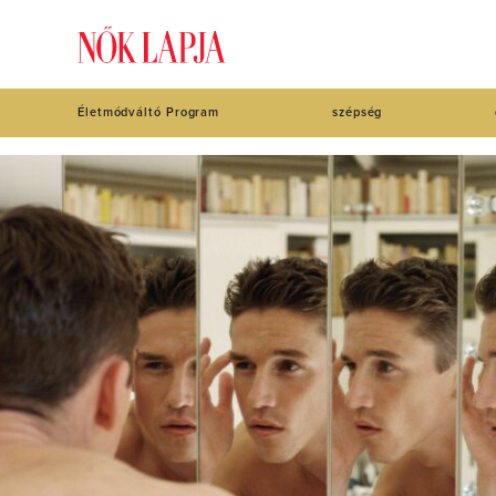
Életmódváltó Program
szépség