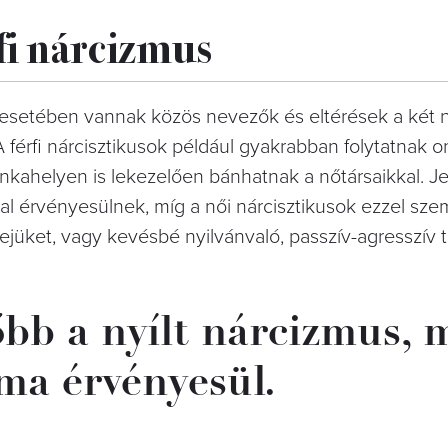
rfi nárcizmus
esetében vannak közös nevezők és eltérések a két 
érfi nárcisztikusok például gyakrabban folytatnak o
unkahelyen is lekezelően bánhatnak a nőtársaikkal. J
l érvényesülnek, míg a női nárcisztikusok ezzel sz
jüket, vagy kevésbé nyilvánvaló, passzív-agresszív t
őbb a nyílt nárcizmus, 
rma érvényesül.