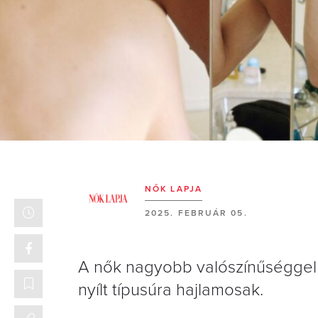
NŐK LAPJA
2025. FEBRUÁR 05.
A nők nagyobb valószínűséggel él
nyílt típusúra hajlamosak.