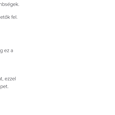
önbségek.
etők fel.
ig ez a
, ezzel
pet.