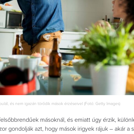
ipulál, és nem igazán törődik mások érzéseivel (Fotó: Getty Images)
lsőbbrendűek másoknál, és emiatt úgy érzik, külön
 gondolják azt, hogy mások irigyek rájuk – akár a si