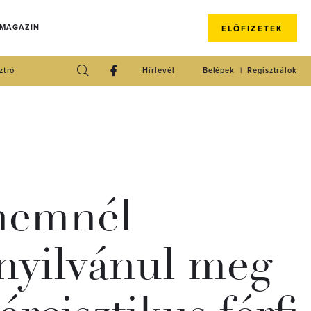
 MAGAZIN
ELŐFIZETEK
ztró
Hírlevél
Belépek
Regisztrálok
nemnél
nyilvánul meg