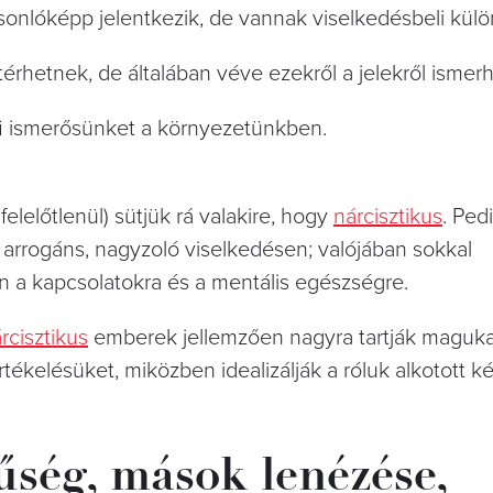
onlóképp jelentkezik, de vannak viselkedésbeli kül
ltérhetnek, de általában véve ezekről a jelekről ismerh
érfi ismerősünket a környezetünkben.
lelőtlenül) sütjük rá valakire, hogy
nárcisztikus
. Ped
 arrogáns, nagyzoló viselkedésen; valójában sokkal
n a kapcsolatokra és a mentális egészségre.
rcisztikus
emberek jellemzően nagyra tartják magukat
tékelésüket, miközben idealizálják a róluk alkotott ké
űség, mások lenézése,