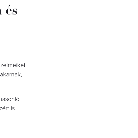
 és
rzelmeiket
 akarnak,
 hasonló
ért is