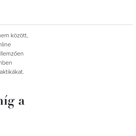
nem között,
nline
ellemzően
emben
aktikákat.
míg a