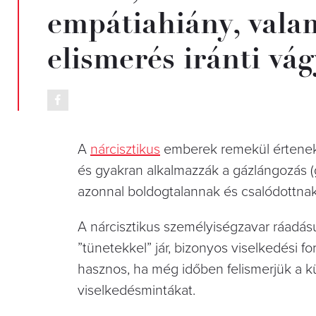
empátiahiány, valam
elismerés iránti vág
A
nárcisztikus
emberek remekül értenek 
és gyakran alkalmazzák a gázlángozás (
azonnal boldogtalannak és csalódottna
A nárcisztikus személyiségzavar ráadásul
”tünetekkel” jár, bizonyos viselkedési
hasznos, ha még időben felismerjük a k
viselkedésmintákat.