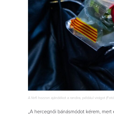
A férfi hozzon ajándékot a randira, például virágot (Fot
„A hercegnői bánásmódot kérem, mert ezt