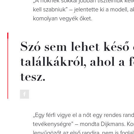
„A nőknek sokkal jobban tisztelniük ke
kell szabniuk” – jelentette ki a modell, 
komolyan vegyék őket.
Szó sem lehet késő 
találkákról, ahol a 
tesz.
„Egy férfi vigye el a nőt egy rendes ra
tevékenységre” – mondta Dijkmans. Komol
lenyűgözőt az első randira, nem is foglal