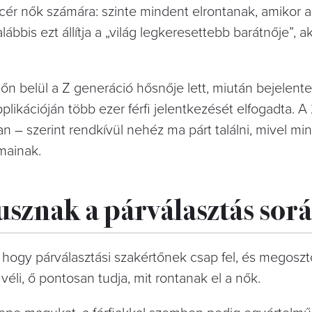
r nők számára: szinte mindent elrontanak, amikor a
ábbis ezt állítja a „világ legkeresettebb barátnője”, aki
n belül a Z generáció hősnője lett, miután bejelente
plikációján több ezer férfi jelentkezését elfogadta. 
an – szerint rendkívül nehéz ma párt találni, mivel m
umainak.
sznak a párválasztás sor
, hogy párválasztási szakértőnek csap fel, és megoszt
éli, ő pontosan tudja, mit rontanak el a nők.