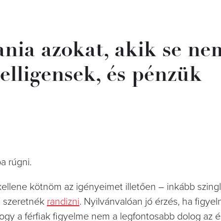
ania azokat, akik se ne
telligensek, és pénzük
a rúgni.
lene kötnöm az igényeimet illetően – inkább szingl
el szeretnék
randizni
. Nyilvánvalóan jó érzés, ha figyel
gy a férfiak figyelme nem a legfontosabb dolog az é