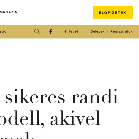
 MAGAZIN
ELŐFIZETEK
ztró
Hírlevél
Belépek
Regisztrálok
 sikeres randi
odell, akivel