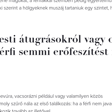
llene magukat, a férfiakkal szemben pedig egyértelmű
aki szerint a hölgyeknek muszáj tartaniuk egy szintet,
esti átugrásokról vagy 
férfi semmi erőfeszítés
ndevúra, vacsorázni például vagy valamilyen közös
y szűrő nála az első találkozás: ha a férfi nem java
kozik tovább az illetővel.