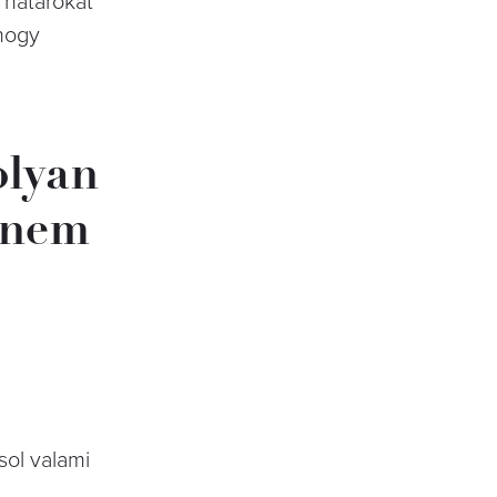
 határokat
 hogy
olyan
t nem
sol valami