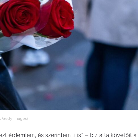
ó: Getty Images)
 érdemlem, és szerintem ti is” – biztatta követőit a 