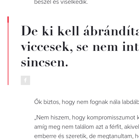
beszél és viselkedik.
De ki kell ábrándít
viccesek, se nem in
sincsen.
Ők biztos, hogy nem fognak nála labdáb
„Nem hiszem, hogy kompromisszumot kel
amíg meg nem találom azt a férfit, akiv
emberre és szeretik, de megtanultam, ho