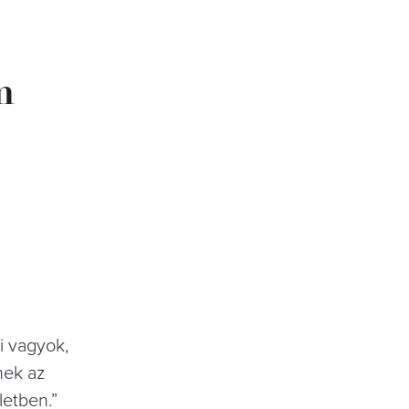
m
i vagyok,
nek az
letben.”