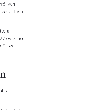
rról van
vel állítása
tte a
A 27 éves nő
indössze
án
ott a