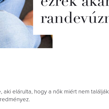
ezrek aka
randevúz
 aki elárulta, hogy a nők miért nem találják 
eredményez.