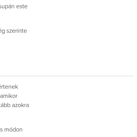
csupán este
ég szerinte
értenek
 amikor
kább azokra
nos módon