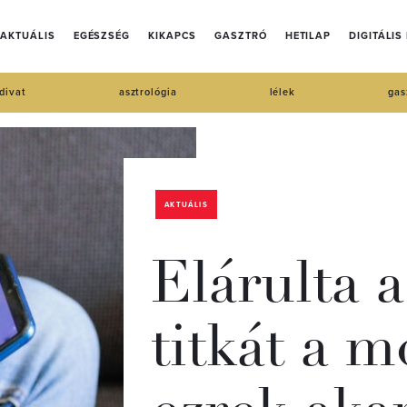
AKTUÁLIS
EGÉSZSÉG
KIKAPCS
GASZTRÓ
HETILAP
DIGITÁLIS
divat
asztrológia
lélek
gas
AKTUÁLIS
Elárulta a
titkát a m