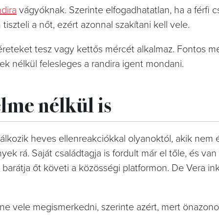
ndira
vágyóknak. Szerinte elfogadhatatlan, ha a férfi 
tiszteli a nőt, ezért azonnal szakítani kell vele.
ígéreteket tesz vagy kettős mércét alkalmaz. Fontos m
ek nélkül felesleges a randira igent mondani.
elme nélkül is
álkozik heves ellenreakciókkal olyanoktól, akik nem 
ek rá. Saját családtagja is fordult már el tőle, és van
barátja őt követi a közösségi platformon. De Vera in
etne vele megismerkedni, szerinte azért, mert önazo