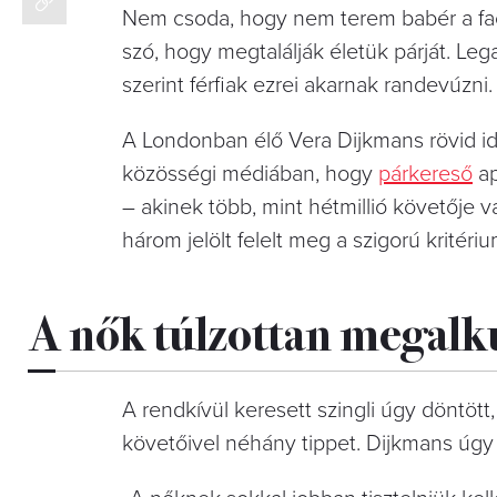
Nem csoda, hogy nem terem babér a facé
szó, hogy megtalálják életük párját. Legal
szerint férfiak ezrei akarnak randevúzni.
A Londonban élő Vera Dijkmans rövid idő
közösségi médiában, hogy
párkereső
ap
– akinek több, mint hétmillió követője v
három jelölt felelt meg a szigorú kritéri
A nők túlzottan megalku
A rendkívül keresett szingli úgy döntött
követőivel néhány tippet. Dijkmans úgy v