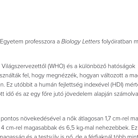
 Egyetem professzora a
Biology Letters
folyóiratban m
 Világszervezettől (WHO) és a különböző hatóságok
asználták fel, hogy megnézzék, hogyan változott a m
. Ez utóbbit a humán fejlettség indexével (HDI) mért
ött idő és az egy főre jutó jövedelem alapján számolva
2 pontos növekedésével a nők átlagosan 1,7 cm-rel 
k 4 cm-rel magasabbak és 6,5 kg-mal nehezebbek. Ez a
agasság és a testsúly is nő, de a férfiaknál több min