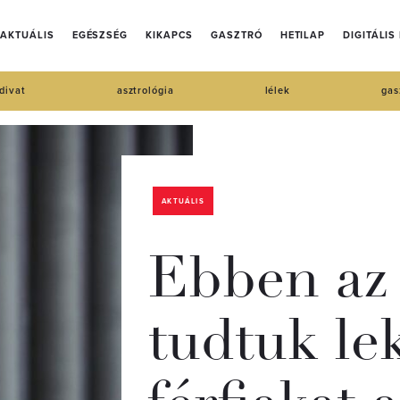
AKTUÁLIS
EGÉSZSÉG
KIKAPCS
GASZTRÓ
HETILAP
DIGITÁLIS
divat
asztrológia
lélek
gas
AKTUÁLIS
Ebben az
tudtuk le