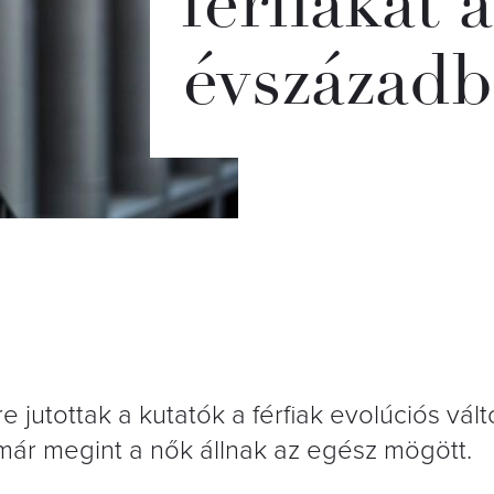
férfiakat 
évszázad
jutottak a kutatók a férfiak evolúciós vált
 már megint a nők állnak az egész mögött.