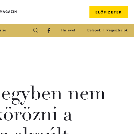
 MAGAZIN
ELŐFIZETEK
ztró
Hírlevél
Belépek
Regisztrálok
 egyben nem
körözni a