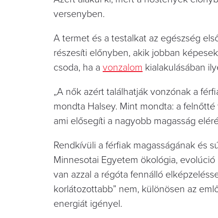
versenyben.
A termet és a testalkat az egészség első
részesíti előnyben, akik jobban képes
csoda, ha a
vonzalom
kialakulásában il
„A nők azért találhatják vonzónak a fér
mondta Halsey. Mint mondta: a felnőtté 
ami elősegíti a nagyobb magasság eléré
Rendkívüli a férfiak magasságának és sú
Minnesotai Egyetem ökológia, evolúció 
van azzal a régóta fennálló elképzeléss
korlátozottabb” nem, különösen az emlő
energiát igényel.