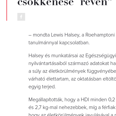
csökkenése révén”
– mondta Lewis Halsey, a Roehamptoni
tanulmánnyal kapcsolatban.
Halsey és munkatársai az Egészségügyi
nyilvántartásaiból származó adatokat h
a súly az életkörülmények függvényében
várható élettartam, az oktatásban eltölt
egyig terjed.
Megállapították, hogy a HDI minden 0,
és 2,7 kg-mal nehezebbek, míg a férfia
hogy az életkörülmények javulásával a m