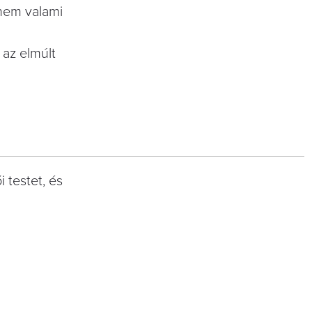
 nem valami
 az elmúlt
 testet, és