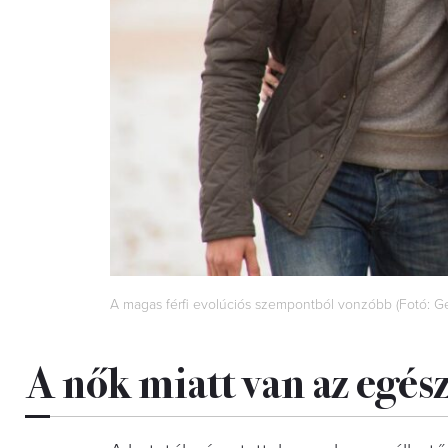
A magas férfi evolúciós szempontból vonzóbb (Fotó: Ge
A nők miatt van az egés