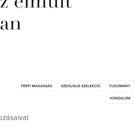
az elmúlt
ban
FÉRFI MAGASSÁG
SZEXUÁLIS SZELEKCIÓ
TUDOMÁNY
VONZALOM
ozásaival