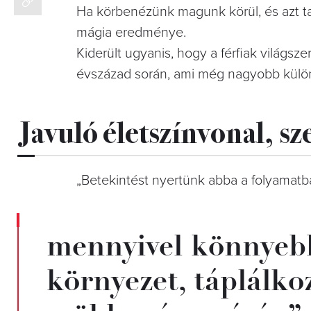
Ha körbenézünk magunk körül, és azt ta
mágia eredménye.
Kiderült ugyanis, hogy a férfiak világsz
évszázad során, ami még nagyobb kül
Javuló életszínvonal, sz
„Betekintést nyertünk abba a folyamatba,
mennyivel könnyebb 
környezet, táplálko