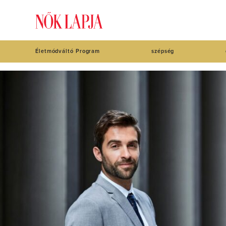
Életmódváltó Program
szépség