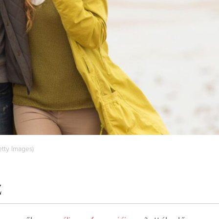
tty Images)
z