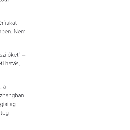
érfiakat
emben. Nem
szi őket” –
i hatás,
, a
sszhangban
giailag
eteg