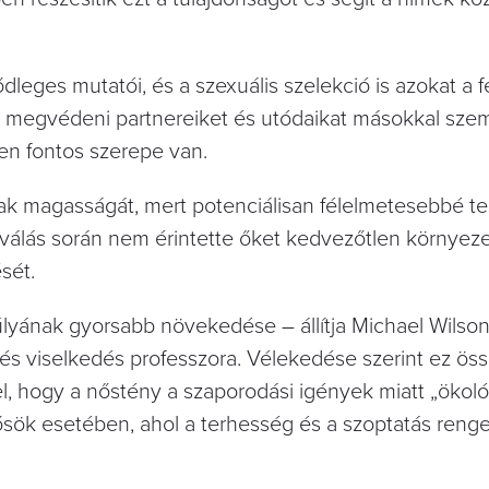
dleges mutatói, és a szexuális szelekció is azokat a f
ek megvédeni partnereiket és utódaikat másokkal sz
yen fontos szerepe van.
fiak magasságát, mert potenciálisan félelmetesebbé te
válás során nem érintette őket kedvezőtlen környezet
sét.
lyának gyorsabb növekedése – állítja Michael Wilson
és viselkedés professzora. Vélekedése szerint ez ö
el, hogy a nőstény a szaporodási igények miatt „ökoló
sök esetében, ahol a terhesség és a szoptatás reng