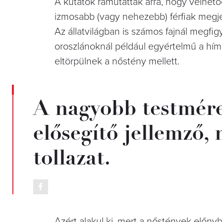
A kutatók rámutattak arra, hogy vélhet
izmosabb (vagy nehezebb) férfiak megj
Az állatvilágban is számos fajnál megfi
oroszlánoknál például egyértelmű a hím
eltörpülnek a nőstény mellett.
A nagyobb testmére
elősegítő jellemző,
tollazat.
Azért alakul ki, mert a nőstények előnyb