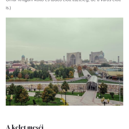
is.)
A kelet meséi