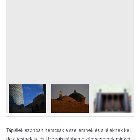
13
FOTÓ
Táplálék azonban nemcsak a szellemnek és a léleknek kell,
de a testnek is, és Üzbegisztánban elkényeztetnek minket.