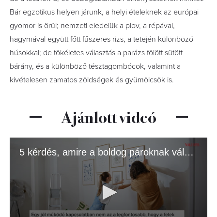
Bár egzotikus helyen járunk, a helyi ételeknek az európai
gyomor is örül; nemzeti eledelük a plov, a répával,
hagymával együtt főtt fűszeres rizs, a tetején különböző
húsokkal; de tökéletes választás a parázs fölött sütött
bárány, és a különböző tésztagombócok, valamint a
kivételesen zamatos zöldségek és gyümölcsök is.
Ajánlott videó
5 kérdés, amire a boldog pároknak válaszolnia kell