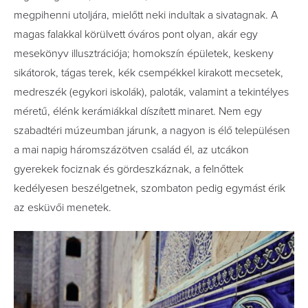
megpihenni utoljára, mielőtt neki indultak a sivatagnak. A
magas falakkal körülvett óváros pont olyan, akár egy
mesekönyv illusztrációja; homokszín épületek, keskeny
sikátorok, tágas terek, kék csempékkel kirakott mecsetek,
medreszék (egykori iskolák), paloták, valamint a tekintélyes
méretű, élénk kerámiákkal díszített minaret. Nem egy
szabadtéri múzeumban járunk, a nagyon is élő településen
a mai napig háromszázötven család él, az utcákon
gyerekek fociznak és gördeszkáznak, a felnőttek
kedélyesen beszélgetnek, szombaton pedig egymást érik
az esküvői menetek.