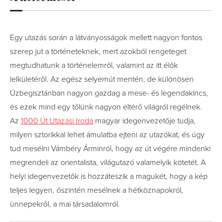
Egy utazás során a látványosságok mellett nagyon fontos
szerep jut a történeteknek, mert azokból rengeteget
megtudhatunk a történelemről, valamint az itt élők
lelkületéről. Az egész selyemút mentén, de különösen
Üzbegisztánban nagyon gazdag a mese- és legendakincs,
és ezek mind egy tőlünk nagyon eltérő világról regélnek.
Az
1000 Út Utazási Iroda
magyar idegenvezetője tudja,
milyen sztorikkal lehet ámulatba ejteni az utazókat, és úgy
tud mesélni Vámbéry Árminról, hogy az út végére mindenki
megrendeli az orientalista, világutazó valamelyik kötetét. A
helyi idegenvezetők is hozzáteszik a magukét, hogy a kép
teljes legyen, őszintén mesélnek a hétköznapokról,
ünnepekről, a mai társadalomról.