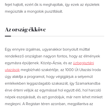
fejet hajtott, ezért ők is meghajoltak, így ezek az épületek
megúszták a mongolok pusztítását.
Az ország ékköve
Egy ennyire izgalmas, ugyanakkor bonyolult múlttal
rendelkező országban nagyon fontos, hogy az élmények
egymásra épüljenek. Közép-Ázsia, és az
üzbegisztáni
utazások
megbízható szakértője, az 1000 Út Utazási Iroda
úgy alakítja a programot, hogy végigjárjuk a selyemút
emlékekben leggazdagabb szakaszát, így Szamarkandba
érve érteni véljük az egymással hol együtt élő, hol harcoló
népek eszejárását, és azt gondoljuk, már nem lehet minket
meglepni. A Registan téren azonban, megpillantva az