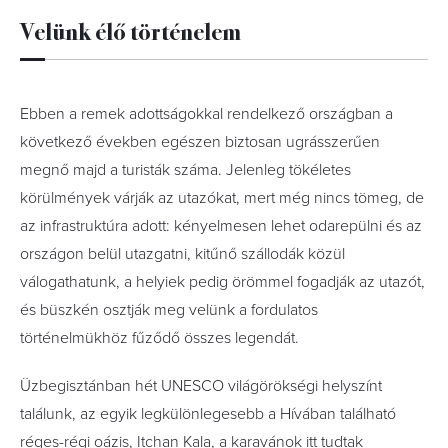
Velünk élő történelem
Ebben a remek adottságokkal rendelkező országban a
következő években egészen biztosan ugrásszerűen
megnő majd a turisták száma. Jelenleg tökéletes
körülmények várják az utazókat, mert még nincs tömeg, de
az infrastruktúra adott: kényelmesen lehet odarepülni és az
országon belül utazgatni, kitűnő szállodák közül
válogathatunk, a helyiek pedig örömmel fogadják az utazót,
és büszkén osztják meg velünk a fordulatos
történelmükhöz fűződő összes legendát.
Üzbegisztánban hét UNESCO világörökségi helyszínt
találunk, az egyik legkülönlegesebb a Hívában található
réges-régi oázis, Itchan Kala, a karavánok itt tudtak