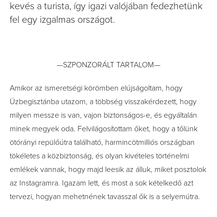
kevés a turista, így igazi valójában fedezhetünk
fel egy izgalmas országot.
—SZPONZORÁLT TARTALOM—
Amikor az ismeretségi körömben elújságoltam, hogy
Üzbegisztánba utazom, a többség visszakérdezett, hogy
milyen messze is van, vajon biztonságos-e, és egyáltalán
minek megyek oda. Felvilágosítottam őket, hogy a tőlünk
ötórányi repülőútra található, harmincötmilliós országban
tökéletes a közbiztonság, és olyan kivételes történelmi
emlékek vannak, hogy majd leesik az álluk, miket posztolok
az Instagramra. Igazam lett, és most a sok kételkedő azt
tervezi, hogyan mehetnének tavasszal ők is a selyemútra.