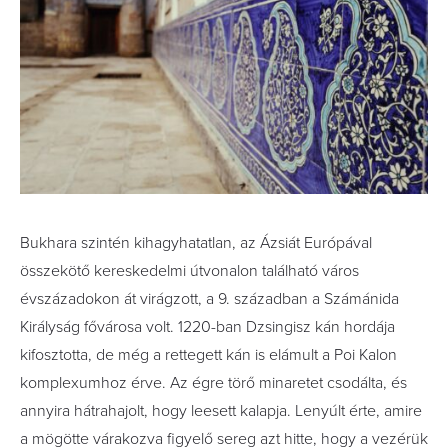
Bukhara szintén kihagyhatatlan, az Ázsiát Európával
összekötő kereskedelmi útvonalon található város
évszázadokon át virágzott, a 9. században a Számánida
Királyság fővárosa volt. 1220-ban Dzsingisz kán hordája
kifosztotta, de még a rettegett kán is elámult a Poi Kalon
komplexumhoz érve. Az égre törő minaretet csodálta, és
annyira hátrahajolt, hogy leesett kalapja. Lenyúlt érte, amire
a mögötte várakozva figyelő sereg azt hitte, hogy a vezérük