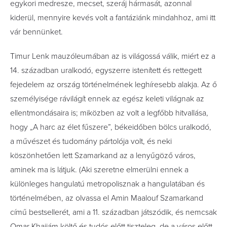
egykori medresze, mecset, szeráj hármasát, azonnal
kiderül, mennyire kevés volt a fantáziánk mindahhoz, ami itt
vár bennünket.
Timur Lenk mauzóleumában az is világossá válik, miért ez a
14. században uralkodó, egyszerre istenített és rettegett
fejedelem az ország történelmének leghíresebb alakja. Az ő
személyisége rávilágít ennek az egész keleti világnak az
ellentmondásaira is; miközben az volt a legfőbb hitvallása,
hogy „A harc az élet fűszere”, békeidőben bölcs uralkodó,
a művészet és tudomány pártolója volt, és neki
köszönhetően lett Szamarkand az a lenyűgöző város,
aminek ma is látjuk. (Aki szeretne elmerülni ennek a
különleges hangulatú metropolisznak a hangulatában és
történelmében, az olvassa el Amin Maalouf Szamarkand
című bestsellerét, ami a 11. században játszódik, és nemcsak
Omar Khajjám költő és tudós előtt tiszteleg, de a város előtt