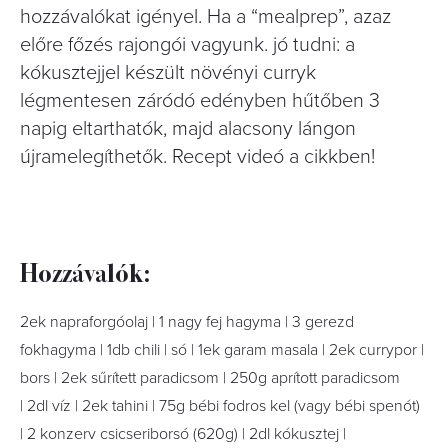
hozzávalókat igényel. Ha a “mealprep”, azaz
előre főzés rajongói vagyunk. jó tudni: a
kókusztejjel készült növényi curryk
légmentesen záródó edényben hűtőben 3
napig eltarthatók, majd alacsony lángon
újramelegíthetők. Recept videó a cikkben!
Hozzávalók:
2ek napraforgóolaj | 1 nagy fej hagyma | 3 gerezd
fokhagyma | 1db chili | só | 1ek garam masala | 2ek currypor |
bors | 2ek sűrített paradicsom | 250g aprított paradicsom
| 2dl víz | 2ek tahini | 75g bébi fodros kel (vagy bébi spenót)
| 2 konzerv csicseriborsó (620g) | 2dl kókusztej |