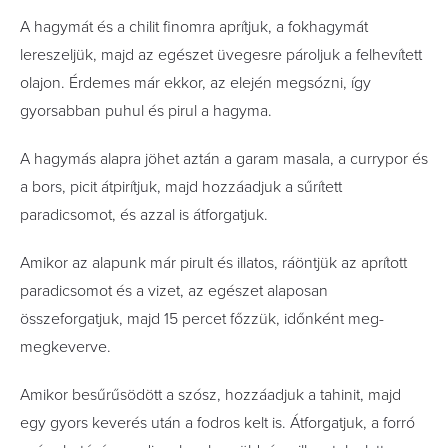
A hagymát és a chilit finomra aprítjuk, a fokhagymát
lereszeljük, majd az egészet üvegesre pároljuk a felhevített
olajon. Érdemes már ekkor, az elején megsózni, így
gyorsabban puhul és pirul a hagyma.
A hagymás alapra jöhet aztán a garam masala, a currypor és
a bors, picit átpirítjuk, majd hozzáadjuk a sűrített
paradicsomot, és azzal is átforgatjuk.
Amikor az alapunk már pirult és illatos, ráöntjük az aprított
paradicsomot és a vizet, az egészet alaposan
összeforgatjuk, majd 15 percet főzzük, időnként meg-
megkeverve.
Amikor besűrűsödött a szósz, hozzáadjuk a tahinit, majd
egy gyors keverés után a fodros kelt is. Átforgatjuk, a forró