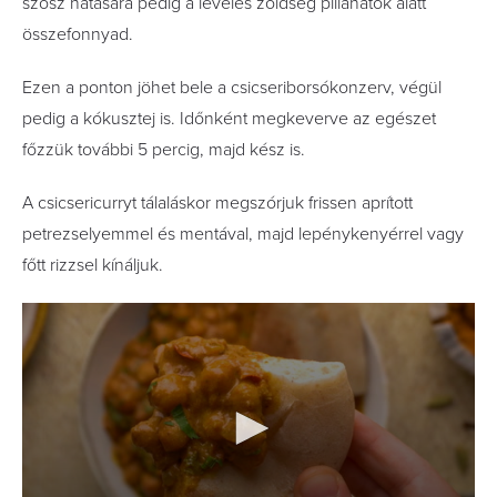
szósz hatására pedig a leveles zöldség pillanatok alatt
összefonnyad.
Ezen a ponton jöhet bele a csicseriborsókonzerv, végül
pedig a kókusztej is. Időnként megkeverve az egészet
főzzük további 5 percig, majd kész is.
A csicsericurryt tálaláskor megszórjuk frissen aprított
petrezselyemmel és mentával, majd lepénykenyérrel vagy
főtt rizzsel kínáljuk.