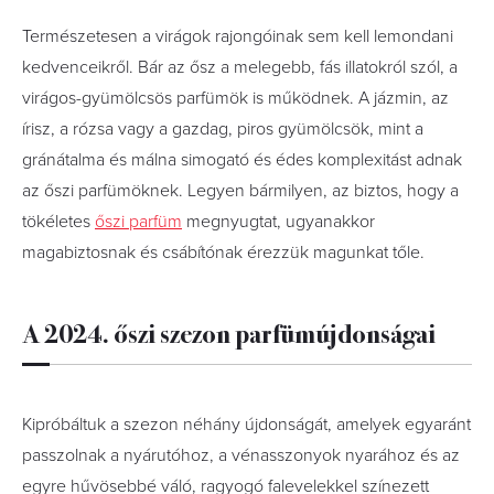
Természetesen a virágok rajongóinak sem kell lemondani
kedvenceikről. Bár az ősz a melegebb, fás illatokról szól, a
virágos-gyümölcsös parfümök is működnek. A jázmin, az
írisz, a rózsa vagy a gazdag, piros gyümölcsök, mint a
gránátalma és málna simogató és édes komplexitást adnak
az őszi parfümöknek. Legyen bármilyen, a
z biztos, hogy a
tökéletes
őszi parfüm
megnyugtat, ugyanakkor
magabiztosnak és csábítónak érezzük magunkat tőle.
A 2024. őszi szezon parfümújdonságai
Kipróbáltuk a szezon néhány újdonságát, amelyek egyaránt
passzolnak a nyárutóhoz, a vénasszonyok nyarához és az
egyre hűvösebbé váló, ragyogó falevelekkel színezett