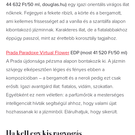
44 632 Ft/50 ml, douglas.hu)
egy igazi orientális virágos illat
nőknek. Fejjegyei a fekete ribizli, a körte és a bergamott,
ami kellemes frissességet ad a vanília és a szantálfa alapon
kibontakozó jázminnak. Karakteres illat, de a fiatalabbakhoz
éppúgy passzol, mint az érettebb korosztály tagjaihoz.
Prada Paradoxe Virtual Flower
EDP (most 41 520 Ft/50 ml)
A Prada újdonsága pézsma alapon bontakozik ki. A jázmin
szívjegy elképesztően légies és fényes ebben a
kompozícióban – a bergamott és a neroli pedig ezt csak
erősíti. Igazi avantgárd illat: fiatalos, vidám, szokatlan.
Egyébként ez nem véletlen: a parfümőrök a mesterséges
intelligenciát hívták segítségül ahhoz, hogy valami újat
hozhassanak ki a jázminból. Elárulhatjuk, hogy sikerült.
Ha kell egy kis ragyogás