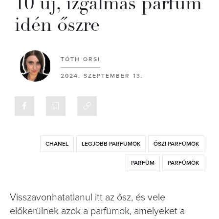
10 új, izgalmas parfüm
idén őszre
TÓTH ORSI
2024. SZEPTEMBER 13.
CHANEL
LEGJOBB PARFÜMÖK
ŐSZI PARFÜMÖK
PARFÜM
PARFÜMÖK
Visszavonhatatlanul itt az ősz, és vele
előkerülnek azok a parfümök, amelyeket a