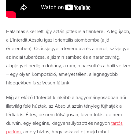
Hatalmas siker lett, így aztán jöttek is a flankerei. A legújabb,
a L’Interdit Absolu igazi orientális atombomba (a jó
értelemben). Csúcsjegyei a levendula és a neroli, szívjegyei
az indiai tubarózsa, a jázmin sambac és a narancsvirág,
alapjegyei pedig a dohány, a rum, a pacsuli és a haiti vetiver
– egy olyan kompozíció, amelyet télen, a legnagyobb
hidegekben is szívesen fújunk.
Míg az előző L’Interdit-k inkább a hagyományosabban női
illatvilág felé húztak, az Absolut aztán tényleg fújhatják a
férfiak is. Édes, de nem túlságosan, levendulás, de nem
durván, egy elegáns, kiegyensúlyozott és nagyon
tartós
parfüm
, amely biztos, hogy sokakat ejt majd rabul.