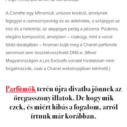
A Cométe egy kifinomult, uniszex kreáció, amelynek
fejjegyei a cseresznyevirág és az aldehidek, a szívjegyei az
írisz és a heliotróp, az alapjegye pedig a pézsma. Púderes,
elegáns kompozíció, amelyben – csakúgy, mint a vonal
többi darabjában – finoman bújik meg a Chanel parfümök
semmivel sem összetéveszthető DNS-e. (Mivel
Magyarországon a Les Exclusifs vonalat hivatalosan nem
forgalmazzák, csak a Chanel webshopjában elérhető.)
Parfümök
terén újra divatba jönnek az
öregasszony illatok. De hogy mik
ezek, és miért hibás a fogalom, arról
írtunk már korábban.