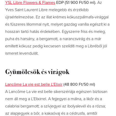
YSL Libre Flowers & Flames
EDP (51 900 Ft/50 ml).
Az
Yves Saint Laurent Libre melegebb és érzékibb
újraértelmezése. Ez az illat krémes kókuszpálmafa-virággal
és fűszeres liliommal nyit, melyet gazdag vanília egészít ki a
hosszan tartó hatás érdekében. Egyszerre friss és meleg,
puha és harsány, a bergamott, a narancsvirág és a már
említett kókusz pedig kecsesen szelídíti meg a Libréből jól
ismeret levendulát.
Gyümölcsök és virágok
Lancôme La vie est belle L’Elixir
(48 800 Ft/50 ml)
A Lancôme La vie est belle sikerszériája egészen biztosan
nem áll meg a L’Elixirrel. A fejjegyei a málna, a likőr és a
calabriai bergamott; a szívjegyei az ibolyalevél és a rózsa;
az alapjegyek a bőr, a kakaóvaj és a cédrusfa, amitől