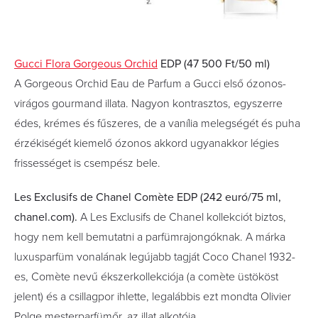
Gucci Flora Gorgeous Orchid
EDP (47 500 Ft/50 ml)
A Gorgeous Orchid Eau de Parfum a Gucci első ózonos-
virágos gourmand illata. Nagyon kontrasztos, egyszerre
édes, krémes és fűszeres, de a vanília melegségét és puha
érzékiségét kiemelő ózonos akkord ugyanakkor légies
frissességet is csempész bele.
Les Exclusifs de Chanel Comète EDP (242 euró/75 ml,
chanel.com).
A Les Exclusifs de Chanel kollekciót biztos,
hogy nem kell bemutatni a parfümrajongóknak. A márka
luxusparfüm vonalának legújabb tagját Coco Chanel 1932-
es, Comète nevű ékszerkollekciója (a comète üstököst
jelent) és a csillagpor ihlette, legalábbis ezt mondta Olivier
Polge mesterparfümőr, az illat alkotója.