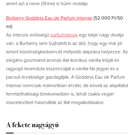
amint azt a neve (Shine) is hűen mutatja.
Burberry Goddess Eau de Parfum Intense
(52 000 Ft/50
ml)
Az intenzív erősségű
parfümöknek
egy ideje nagy divatja
van, a Burberry sem bújhatott ki az alól, hogy egy már jól
ismert közönségkedvencét mélyebb alapokra helyezze. Az
elegáns gourmand-aromás illat ikonikus vanília trióját és
ragyogó levendula esszenciáját a vanília fás jegyei és a
pacsuli érzékisége gazdagítják. A Goddess Eau de Parfum
Intense nemcsak mámorítóan érzéki, de követi az alapillatot
fenntarthatósági törekvéseiben is, tehát csakis vegán
összetevőket használtak az illat megalkotásakor.
A fekete nagyágyú