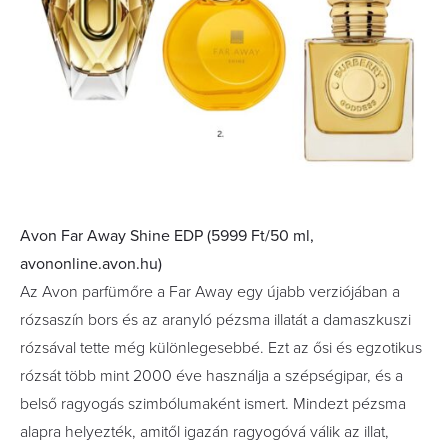
Avon Far Away Shine EDP (5999 Ft/50 ml,
avononline.avon.hu)
Az Avon parfümőre a Far Away egy újabb verziójában a
rózsaszín bors és az aranyló pézsma illatát a damaszkuszi
rózsával tette még különlegesebbé. Ezt az ősi és egzotikus
rózsát több mint 2000 éve használja a szépségipar, és a
belső ragyogás szimbólumaként ismert. Mindezt pézsma
alapra helyezték, amitől igazán ragyogóvá válik az illat,