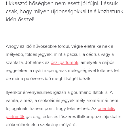
tikkasztó hőségben nem esett jól fújni. Lássuk
csak, hogy milyen újdonságokkal találkozhatunk
idén ősszel!
Ahogy az idő hűvösebbre fordul, végre életre kelnek a
mélyebb, földes jegyek, mint a pacsuli, a cédrus vagy a
szantálfa. Jöhetnek az
őszi parfümök
, amelyek a csípős
reggeleken a nyári napsugarak melegségével töltenek fel,
de már a pulóveres idő meghittségét idézik.
Ilyenkor érvényesülnek igazán a gourmand illatok is. A
vanília, a méz, a csokoládés jegyek mély aromái már nem
fojtogatnak, hanem pont, hogy felemelnek. Az
orientális
parfümök
gazdag, édes és fűszeres illatkompozíciójukkal is
előkerülhetnek a szekrény mélyéről.