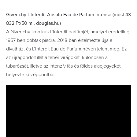
Givenchy L’Interdit Absolu Eau de Parfum Intense (most 43
832 Ft/50 ml, douglas.hu)
A Givenchy ikonikus L’Interdit parfümjét, amelyet eredetileg
1957-ben dobtak piacra, 2018-ban értelmezte újjá a
divatház, és L’Interdit Eau de Parfum néven jelent meg. Ez
az újragondolt illat a fehér virágokat, különösen a
tubarózsát, illetve az intenzív fás és földes alapjegyeket
helyezte középpontba.