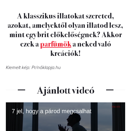
A klasszikus illatokat szereted,
azokat, amelyektől olyan illatod lesz,
mint egy brit előkelőségnek? Akkor
ezek a
parfümök
a neked való
kreációk!
Kiemelt kép: Pr/nőklapja.hu
Ajánlott videó
7 jel, hogy a párod megcsalhat