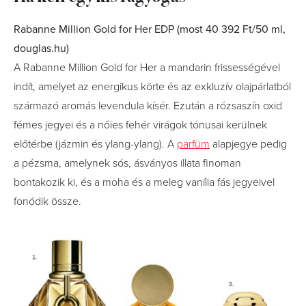
Rabanne Million Gold for Her EDP (most 40 392 Ft/50 ml,
douglas.hu)
A Rabanne Million Gold for Her a mandarin frissességével
indít, amelyet az energikus körte és az exkluzív olajpárlatból
származó aromás levendula kísér. Ezután a rózsaszín oxid
fémes jegyei és a nőies fehér virágok tónusai kerülnek
előtérbe (jázmin és ylang-ylang). A
parfüm
alapjegye pedig
a pézsma, amelynek sós, ásványos illata finoman
bontakozik ki, és a moha és a meleg vanília fás jegyeivel
fonódik össze.