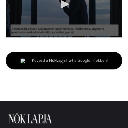
0
seconds
of
1
minute,
Kövesd a
NőkLapja.hu
-t a Google hírekben!
12
seconds