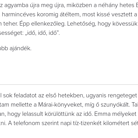
t az agyamba újra meg újra, miközben a néhány hetes
 harmincéves koromig átéltem, most kissé vesztett a 
em teher. Épp ellenkezőleg. Lehetőség, hogy kövessük
ességet: „idő, idő, idő”.
yobb ajándék.
 sok feladatot az első hetekben, ugyanis rengeteget 
am mellette a Márai-könyveket, míg ő szunyókált. Ta
an, hogy lelassult körülöttünk az idő. Emma mélyeket
i. A telefonom szerint napi tíz-tizenkét kilométert sé