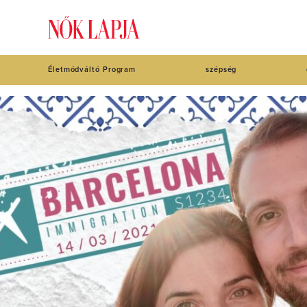
Életmódváltó Program
szépség