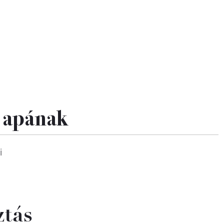
z apának
i
ztás