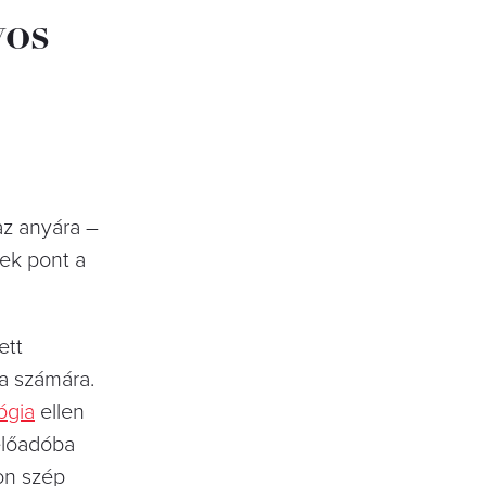
yos
az anyára –
mek pont a
ett
ia számára.
ógia
ellen
yelőadóba
on szép