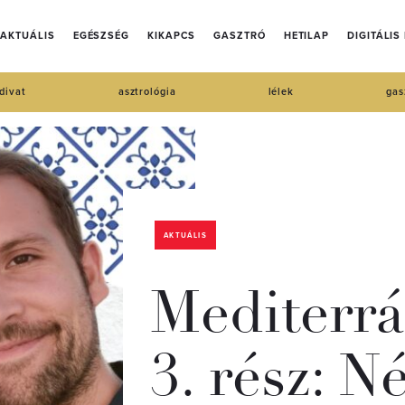
AKTUÁLIS
EGÉSZSÉG
KIKAPCS
GASZTRÓ
HETILAP
DIGITÁLIS
divat
asztrológia
lélek
gas
AKTUÁLIS
Mediterr
3. rész: 