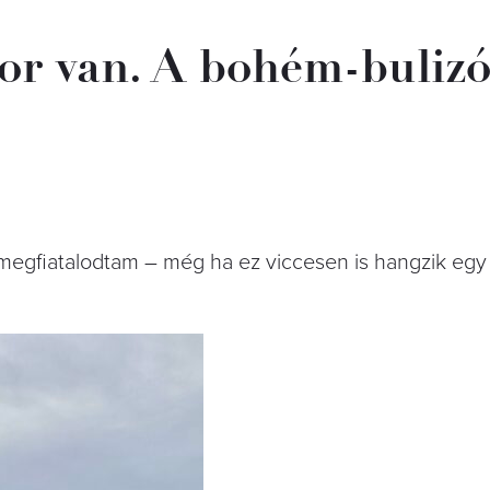
or van. A bohém-bulizó
egfiatalodtam – még ha ez viccesen is hangzik egy