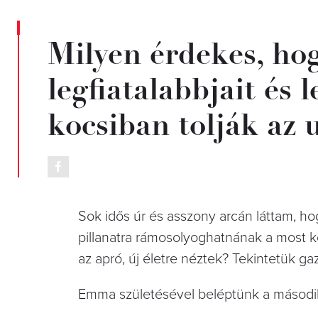
Milyen érdekes, ho
legfiatalabbjait és 
kocsiban tolják az 
Sok idős úr és asszony arcán láttam, hog
pillanatra rámosolyoghatnának a most 
az apró, új életre néztek? Tekintetük ga
Emma születésével beléptünk a második 