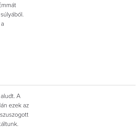
 Emmát
súlyából.
 a
aludt. A
lán ezek az
 szuszogott
táltunk.