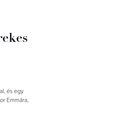
rekes
al, és egy
kor Emmára,