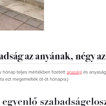
adság az anyának, négy a
hónap teljes mértékben fizetett
apasági
és anyaság
óta ezt megemelték öt-öt hónapra.)
i egyenlő szabadságelos