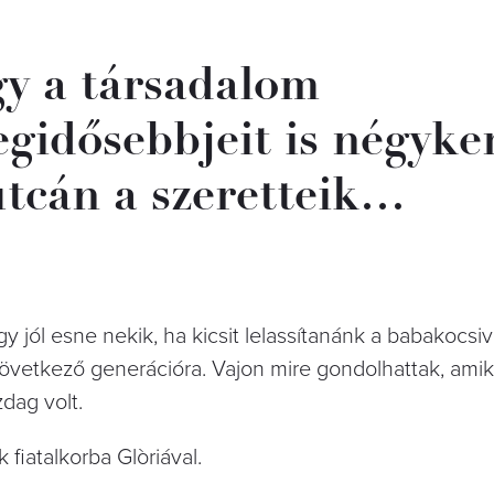
gy a társadalom
legidősebbjeit is négyke
utcán a szeretteik…
y jól esne nekik, ha kicsit lelassítanánk a babakocsiv
következő generációra. Vajon mire gondolhattak, ami
zdag volt.
fiatalkorba Glòriával.