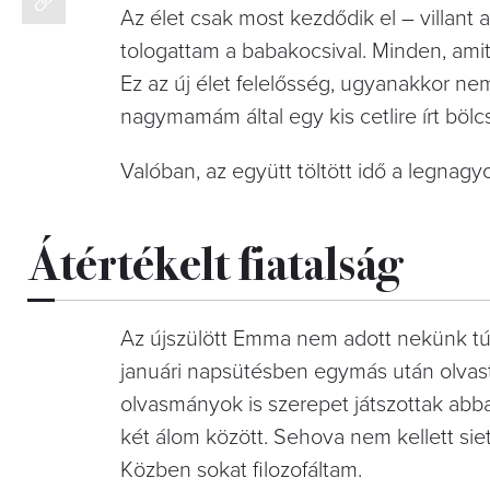
Az élet csak most kezdődik el – villan
tologattam a babakocsival. Minden, amit
Ez az új élet felelősség, ugyanakkor n
nagymamám által egy kis cetlire írt bölcs
Valóban, az együtt töltött idő a legnag
Átértékelt fiatalság
Az újszülött Emma nem adott nekünk túl
januári napsütésben egymás után olvast
olvasmányok is szerepet játszottak abb
két álom között. Sehova nem kellett sietn
Közben sokat filozofáltam.