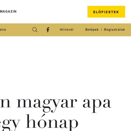
 MAGAZIN
ELŐFIZETEK
ztró
Hírlevél
Belépek
Regisztrálok
án magyar apa
Négy hónap