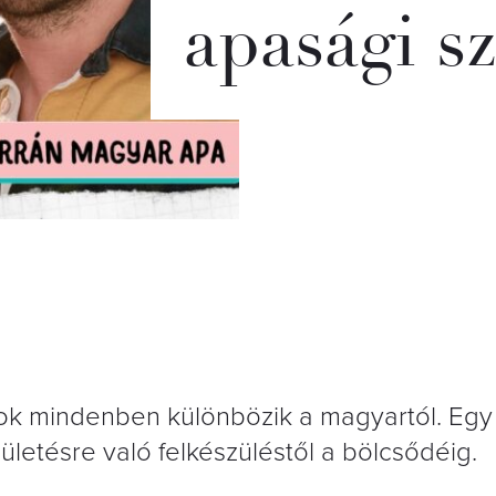
apasági s
 sok mindenben különbözik a magyartól. Eg
letésre való felkészüléstől a bölcsődéig.