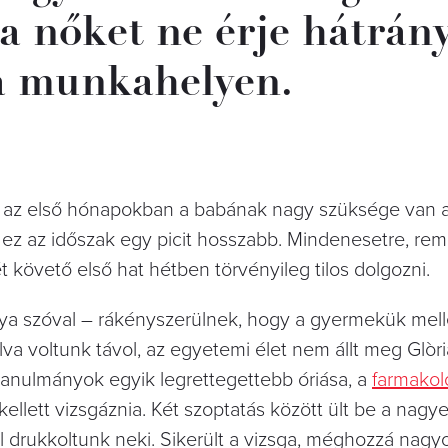
 a nőket ne érje hátrán
a munkahelyen.
en az első hónapokban a babának nagy szüksége van 
e ez az időszak egy picit hosszabb. Mindenesetre, re
követő első hat hétben törvényileg tilos dolgozni.
ya szóval – rákényszerülnek, hogy a gyermekük mell
va voltunk távol, az egyetemi élet nem állt meg Glòr
anulmányok egyik legrettegettebb óriása, a
farmakol
 kellett vizsgáznia. Két szoptatás között ült be a nag
l drukkoltunk neki. Sikerült a vizsga, méghozzá nagy