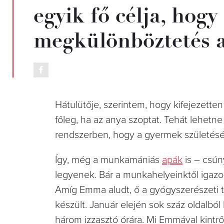
egyik fő célja, hogy
megkülönböztetés 
Hátulütője, szerintem, hogy kifejezett
főleg, ha az anya szoptat. Tehát lehetn
rendszerben, hogy a gyermek születését 
Így, még a munkamániás
apák
is – csún
legyenek. Bár a munkahelyeinktől igazol
Amíg Emma aludt, ő a gyógyszerészeti t
készült. Január elején sok száz oldalból
három izzasztó órára. Mi Emmával kintrő