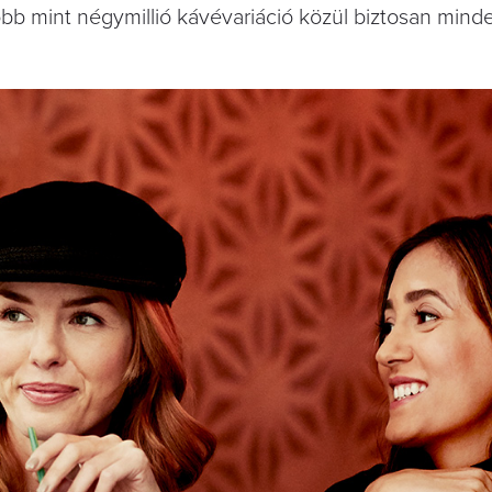
b mint négymillió kávévariáció közül biztosan mind