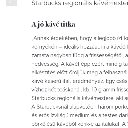
Starbucks regionális kávémestere
A jó kávé titka
„Annak érdekében, hogy a legjobb ízt kap
környékén – ideális hozzáadni a kávéőr
zamata nagyban függ a frissességétől, 
nedvesség. A kávét épp ezért mindig tart
elkészítés előtt őröljük meg a felhaszná
kávé keserű italt eredményez. Egy csész
vízhez két teáskanál, kb. 10 gramm friss
Starbucks regionális kávémestere, aki ar
A Starbucksnál alapvetően három pörköl
és erős ízvilágú medium és a testes dar
pörkölésű kávéból kérik-e az italukat. A