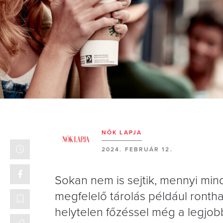
NŐK LAPJA
2024. FEBRUÁR 12.
Sokan nem is sejtik, mennyi min
megfelelő tárolás például ronthat
helytelen főzéssel még a legjob