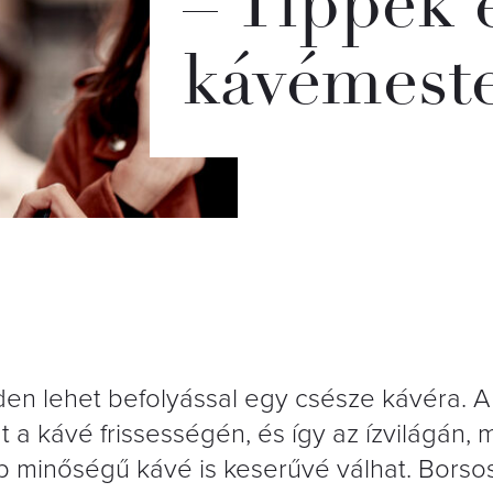
– Tippek 
kávémeste
den lehet befolyással egy csésze kávéra. 
 a kávé frissességén, és így az ízvilágán, 
b minőségű kávé is keserűvé válhat. Borsos