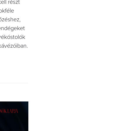
ll részt
okféle
főzéshez,
vendégeket
ávékóstolók
kávézóiban.