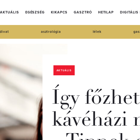
AKTUÁLIS
EGÉSZSÉG
KIKAPCS
GASZTRÓ
HETILAP
DIGITÁLIS
divat
asztrológia
lélek
gas
AKTUÁLIS
Így főzhe
kávéházi 