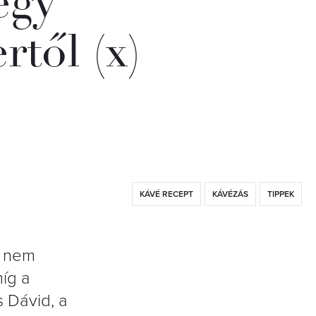
egy
rtől (x)
KÁVÉ RECEPT
KÁVÉZÁS
TIPPEK
A nem
míg a
 Dávid, a