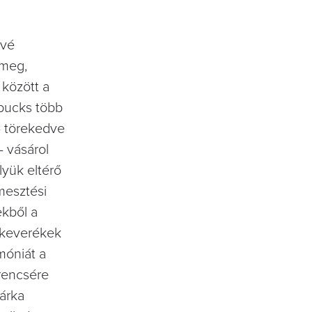
ávé
 meg,
 között a
rbucks több
– törekedve
– vásárol
lyük eltérő
mesztési
kből a
 keverékek
rmóniát a
rencsére
márka