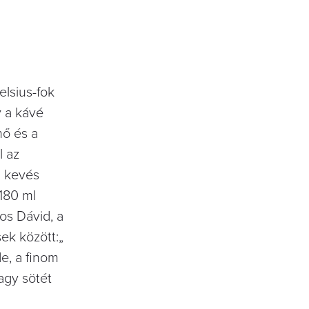
elsius-fok
y a kávé
hő és a
l az
l kevés
 180 ml
sos Dávid, a
ek között:„
e, a finom
agy sötét