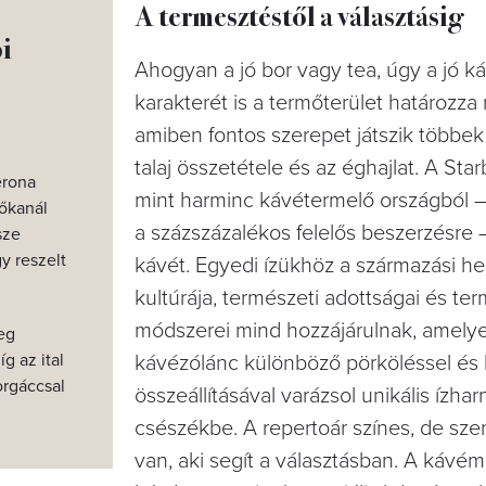
A termesztéstől a választásig
i
Ahogyan a jó bor vagy tea, úgy a jó k
karakterét is a termőterület határozza
amiben fontos szerepet játszik többek
talaj összetétele és az éghajlat. A Sta
erona
mint harminc kávétermelő országból 
vőkanál
a százszázalékos felelős beszerzésre 
sze
y reszelt
kávét. Egyedi ízükhöz a származási he
kultúrája, természeti adottságai és ter
módszerei mind hozzájárulnak, amelye
eg
g az ital
kávézólánc különböző pörköléssel és
orgáccsal
összeállításával varázsol unikális ízha
csészékbe. A repertoár színes, de sze
van, aki segít a választásban. A kávé