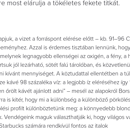
 most elárulja a tökéletes fekete titkát.
juk, a vizet a forráspont elérése előtt – kb. 91–96 C
leményhez. Azzal is érdemes tisztában lennünk, hog
amelynek legnagyobb ellenségei az oxigén, a fény, a 
suk jól lezárható, sötét falú tárolóban, és közvetlenü
lni kívánt mennyiséget. A köztudattal ellentétben a tú
e kávé 98 százaléka víz: a legjobb íz eléréséhez így
en őrölt kávét ajánlott adni” – mesél az alapokról Bor
ra is kitér, hogy mi a különbség a különböző pörkölés
ési profilt különböztetünk meg: a könnyedebb blond
k. Vendégeink maguk választhatják ki, hogy világos v
 Starbucks számára rendkívül fontos az italok