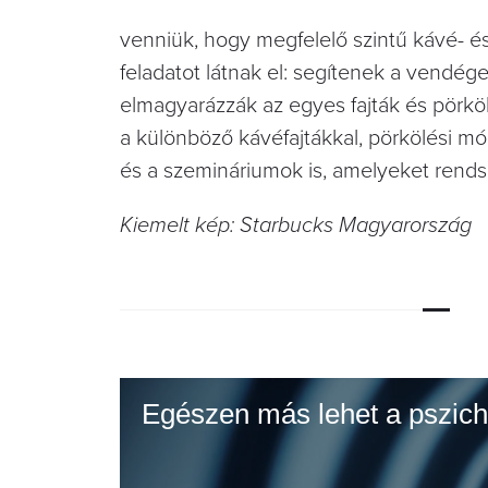
venniük, hogy megfelelő szintű kávé- é
feladatot látnak el: segítenek a vendég
elmagyarázzák az egyes fajták és pörköl
a különböző kávéfajtákkal, pörkölési mó
és a szemináriumok is, amelyeket rend
Kiemelt kép: Starbucks Magyarország
Egészen más lehet a pszicho