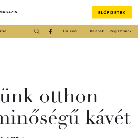
 MAGAZIN
ELŐFIZETEK
ztró
Hírlevél
Belépek
Regisztrálok
tünk otthon
minőségű kávét