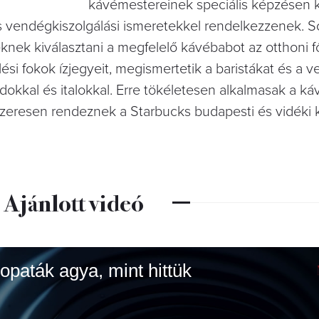
kávémestereinek speciális képzésen ke
s vendégkiszolgálási ismeretekkel rendelkezzenek. S
eknek kiválasztani a megfelelő kávébabot az otthoni 
ési fokok ízjegyeit, megismertetik a baristákat és a 
dokkal és italokkal. Erre tökéletesen alkalmasak a k
szeresen rendeznek a Starbucks budapesti és vidéki 
Ajánlott videó
paták agya, mint hittük