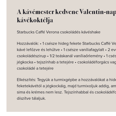
A kávémester kedvenc Valentin-nap
kávékoktélja
Starbucks Caffé Verona csokoládés kávéshake
Hozzávalók: • 1 csésze hideg fekete Starbucks Caffé V
kávé lefőzve és lehűtve • 1 csésze vaníliafagylalt • 2 e
csokoládészirup • 1/2 teáskanál vaníliaőrlemény • 1 csé
jégkocka • tejszínhab a tetejére • csokoládéforgács vag
csokoládé a tetejére
Elkészítés: Tegyük a turmixgépbe a hozzávalókat a hid
feketekávétól a jégkockáig, majd turmixoljuk addig, amí
sima és krémes nem lesz. Tejszínhabbal és csokoládéf
díszítve tálaljuk.