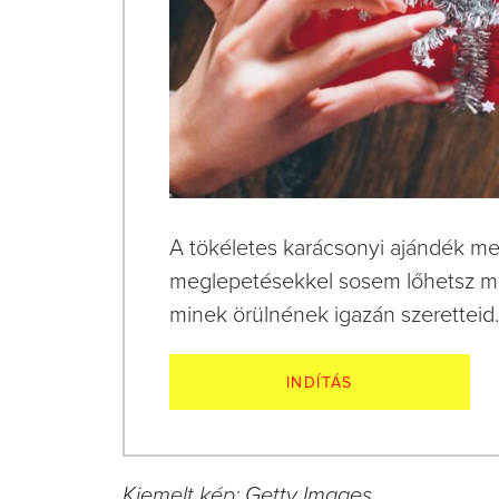
A tökéletes karácsonyi ajándék meg
meglepetésekkel sosem lőhetsz mell
minek örülnének igazán szeretteid.
INDÍTÁS
Kiemelt kép: Getty Images