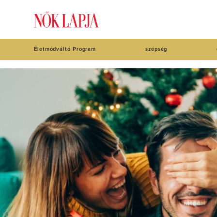
Életmódváltó Program
szépség