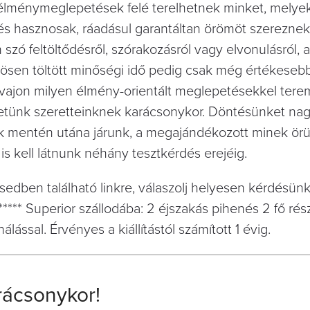
élménymeglepetések felé terelhetnek minket, melye
s hasznosak, ráadásul garantáltan örömöt szereznek
szó feltöltődésről, szórakozásról vagy elvonulásról, 
zösen töltött minőségi idő pedig csak még értékesebb
 vajon milyen élmény-orientált meglepetésekkel ter
etünk szeretteinknek karácsonykor. Döntésünket na
ok mentén utána járunk, a megajándékozott minek örü
is kell látnunk néhány tesztkérdés erejéig.
lésedben található linkre, válaszolj helyesen kérdésünk
**** Superior szállodába: 2 éjszakás pihenés 2 fő rés
álással. Érvényes a kiállítástól számított 1 évig.
rácsonykor!