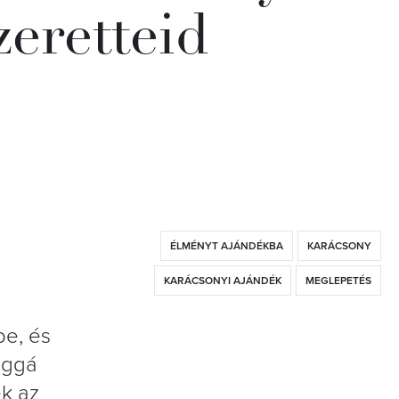
zeretteid
ÉLMÉNYT AJÁNDÉKBA
KARÁCSONY
KARÁCSONYI AJÁNDÉK
MEGLEPETÉS
pe, és
oggá
ek az