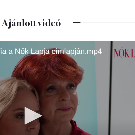
Ajánlott videó
ófia a Nők Lapja címlapján.mp4