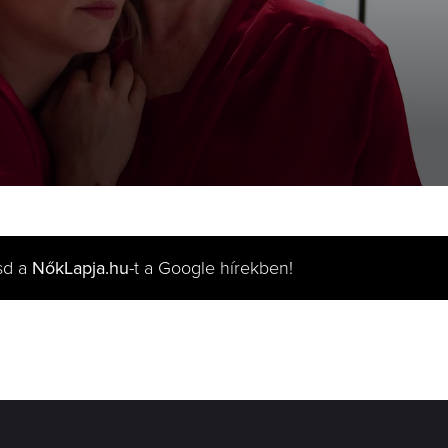
sd a
NőkLapja.hu
-t a Google hírekben!