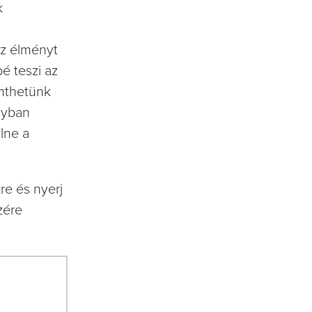
k
az élményt
é teszi az
emthetünk
gyban
lne a
re és nyerj
zére