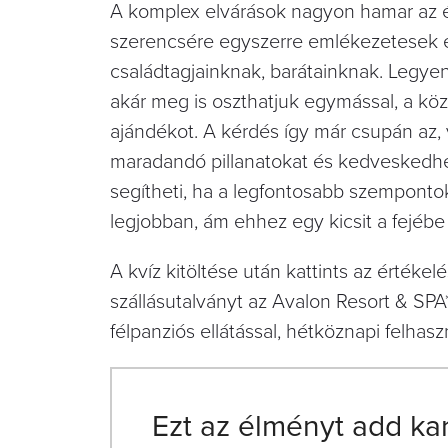
A komplex elvárások nagyon hamar az 
szerencsére egyszerre emlékezetesek é
családtagjainknak, barátainknak. Legyen 
akár meg is oszthatjuk egymással, a kö
ajándékot. A kérdés így már csupán az,
maradandó pillanatokat és kedveskedh
segítheti, ha a legfontosabb szempont
legjobban, ám ehhez egy kicsit a fejébe 
A kvíz kitöltése után kattints az értéke
szállásutalványt az Avalon Resort & SPA*
félpanziós ellátással, hétköznapi felhaszn
Ezt az élményt add ka