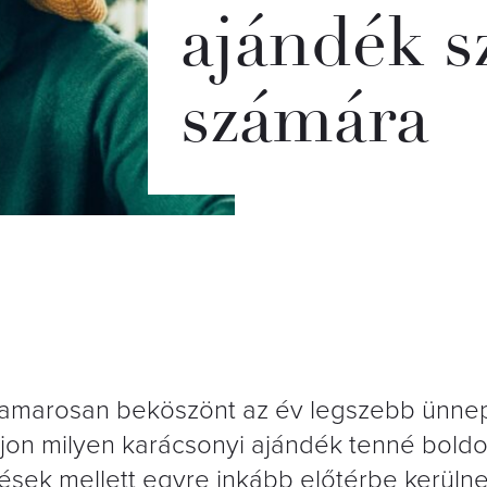
ajándék s
számára
, hamarosan beköszönt az év legszebb ünne
vajon milyen karácsonyi ajándék tenné bold
tések mellett egyre inkább előtérbe kerüln