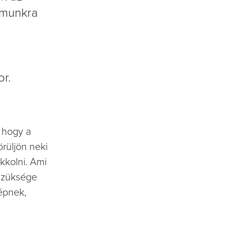
ámunkra
r.
, hogy a
rüljön neki
kkolni. Ami
 szüksége
zépnek,