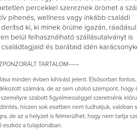
hetetlen percekkel szereznek örömet a sz
v pihenés, wellness vagy inkább családi
derítsd ki, ki minek örülne igazán, ráadásul
n belül felhasználható szállásutalványt is
családtagjaid és barátaid idén karácsonyko
ZPONZORÁLT TARTALOM–––
ása minden évben kihívást jelent. Elsősorban fontos
kozott számára, de az sem utolsó szempont, hogy ö
személyre szabott figyelmességgel szeretnénk előru
 a döntés, hiszen sok esetben nem tudhatjuk, valóban
ra, de az a helyzet is felmerülhet, hogy nem tartja s
ó eszköz a tulajdonában.