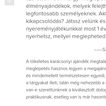
élményajándékok, melyek felejt
legfontosabb személyeknek. Aktí
kikapcsolódás? Játssz velünk és 
nyereményjátékunkkal most 1 éve
nyerhetsz, mellyel meglepheted 
–––S
A tökéletes karácsonyi ajándék megtalál
meglepetés hasznos legyen a megajándé
és mindemellett természetesen egyedi, 
a tárgyakat illeti, talán még nehezebb
van-e szerettünknek a kiválasztott dolog
praktikusnak, esetleg van is már hasonl