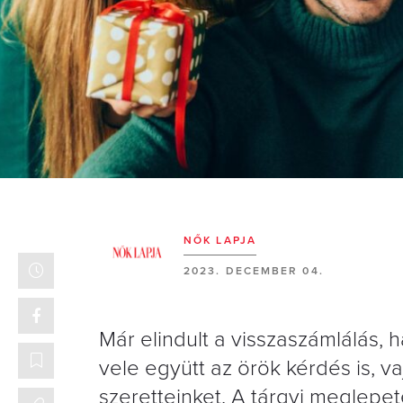
NŐK LAPJA
2023. DECEMBER 04.
Már elindult a visszaszámlálás
vele együtt az örök kérdés is, 
szeretteinket. A tárgyi meglepe