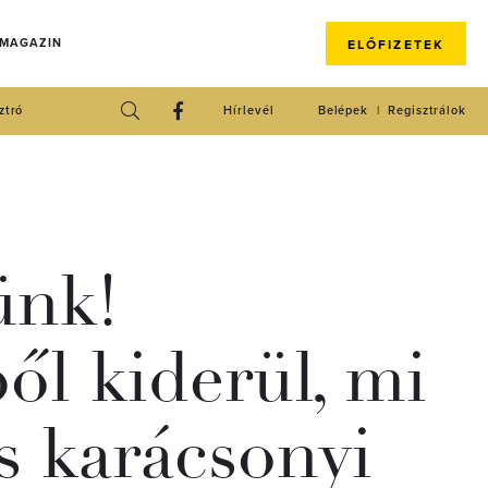
 MAGAZIN
ELŐFIZETEK
ztró
Hírlevél
Belépek
Regisztrálok
ünk!
ől kiderül, mi
es karácsonyi