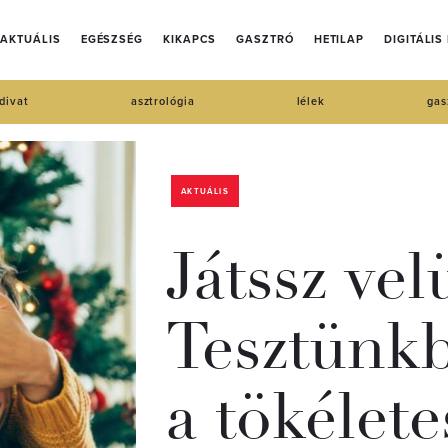
AKTUÁLIS
EGÉSZSÉG
KIKAPCS
GASZTRÓ
HETILAP
DIGITÁLIS
divat
asztrológia
lélek
gas
AKTUÁLIS
Játssz vel
Tesztünkb
a tökélet