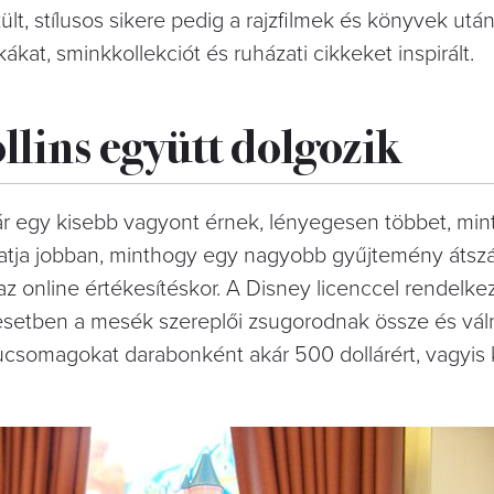
t, stílusos sikere pedig a rajzfilmek és könyvek utá
ákat, sminkkollekciót és ruházati cikkeket inspirált.
lins együtt dolgozik
 egy kisebb vagyont érnek, lényegesen többet, mint
utatja jobban, minthogy egy nagyobb gyűjtemény áts
az online értékesítéskor. A Disney licenccel rendelke
zesetben a mesék szereplői zsugorodnak össze és vál
rucsomagokat darabonként akár 500 dollárért, vagyis 