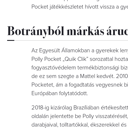
Pocket játékkészletet hívott vissza a g
Botrányból márkás áru
Az Egyesült Államokban a gyerekek len
Polly Pocket „Quik Clik” sorozattal hoz
fogyasztóvédelem termékbiztonsági bizot
de ez sem szegte a Mattel kedvét. 2010-
Pocketet, ám a fogadtatás vegyesnek bi
Európában folytatódott.
2018-ig kizárólag Brazíliában értékesít
oldalán jelentette be Polly visszatérését
darabjaival, tolltartókkal, ékszerekkel 