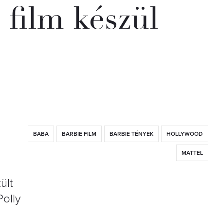
 film készül
BABA
BARBIE FILM
BARBIE TÉNYEK
HOLLYWOOD
MATTEL
ült
Polly