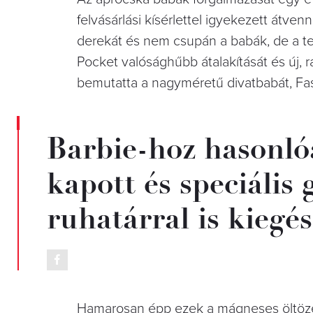
felvásárlási kísérlettel igyekezett átve
derekát és nem csupán a babák, de a telj
Pocket valósághűbb átalakítását és új, 
bemutatta a nagyméretű divatbabát, Fash
Barbie-hoz hasonló
kapott és speciális
ruhatárral is kiegés
Hamarosan épp ezek a mágneses öltözék