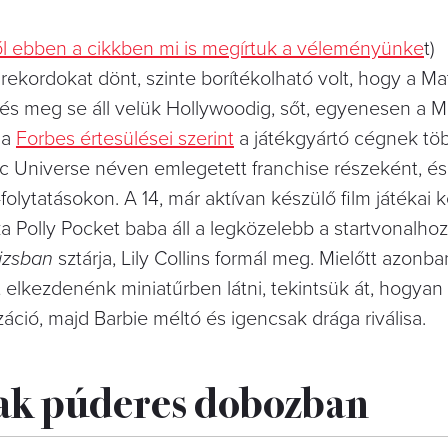
ől ebben a cikkben mi is megírtuk a véleményünke
t)
rekordokat dönt, szinte borítékolható volt, hogy a Ma
 és meg se áll velük Hollywoodig, sőt, egyenesen a M
 a
Forbes értesülései szerint
a játékgyártó cégnek tö
ic Universe néven emlegetett franchise részeként, és
lytatásokon. A 14, már aktívan készülő film játékai k
 Polly Pocket baba áll a legközelebb a startvonalhoz,
izsban
sztárja, Lily Collins formál meg. Mielőtt azonb
lkezdenénk miniatűrben látni, tekintsük át, hogyan l
áció, majd Barbie méltó és igencsak drága riválisa.
csak púderes dobozban