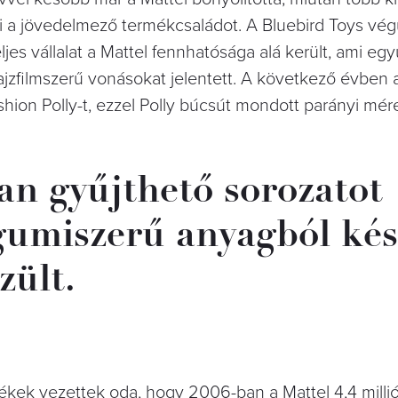
nni a jövedelmező termékcsaládot. A Bluebird Toys vég
es vállalat a Mattel fennhatósága alá került, ami egyú
rajzfilmszerű vonásokat jelentett. A következő évben 
ion Polly-t, ezzel Polly búcsút mondott parányi mér
an gyűjthető sorozatot
 gumiszerű anyagból kés
zült.
ek vezettek oda, hogy 2006-ban a Mattel 4,4 millió