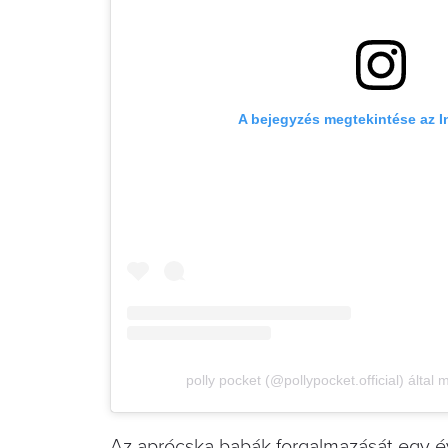
A bejegyzés megtekintése az 
polly pocket (@pollypocket.official) által
Az aprócska babák forgalmazását egy év