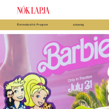
Életmódváltó Program
szépség