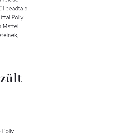
ül beadta a
ttal Polly
a Mattel
eteinek,
zült
 Polly