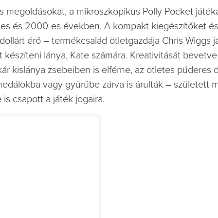
s megoldásokat, a mikroszkopikus Polly Pocket játék
-es és 2000-es években. A kompakt kiegészítőket és
dollárt érő – termékcsalád ötletgazdája Chris Wiggs 
ot készíteni lánya, Kate számára. Kreativitását bevetve
r kislánya zsebeiben is elférne, az ötletes púderes
edálokba vagy gyűrűbe zárva is árulták – született 
is csapott a játék jogaira.