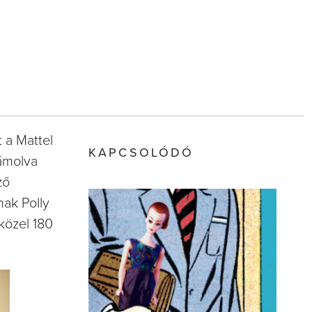
n
 a Mattel
KAPCSOLÓDÓ
zámolva
ző
nak Polly
közel 180