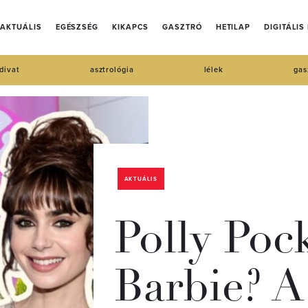
AKTUÁLIS
EGÉSZSÉG
KIKAPCS
GASZTRÓ
HETILAP
DIGITÁLIS
divat
asztrológia
lélek
gas
AKTUÁLIS
Polly Poc
Barbie? A