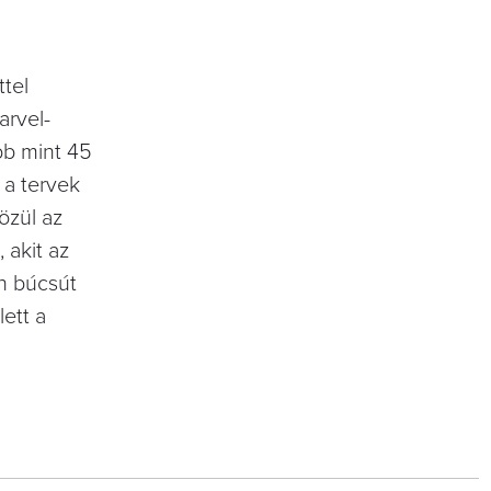
ttel
arvel-
bb mint 45
 a tervek
özül az
 akit az
an búcsút
ett a