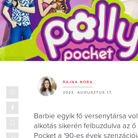
RAJNA NÓRA
2023. AUGUSZTUS 17.
Barbie egyik fő versenytársa vol
alkotás sikerén felbuzdulva az ő 
Pocket a '90-es évek szenzációj