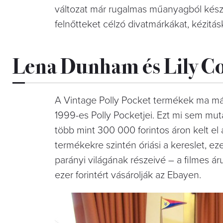
változat már rugalmas műanyagból készül
felnőtteket célzó divatmárkákat, kézitásk
Lena Dunham és Lily Col
A Vintage Polly Pocket termékek ma már
1999-es Polly Pocketjei. Ezt mi sem m
több mint 300 000 forintos áron kelt el 
termékekre szintén óriási a kereslet, e
parányi világának részeivé – a filmes á
ezer forintért vásárolják az Ebayen.