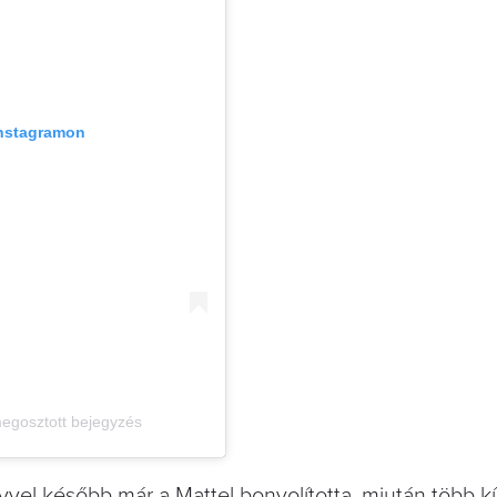
Instagramon
 megosztott bejegyzés
vel később már a Mattel bonyolította, miután több k