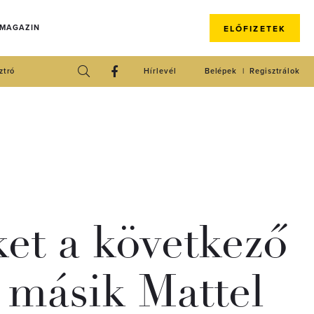
 MAGAZIN
ELŐFIZETEK
ztró
Hírlevél
Belépek
Regisztrálok
ket a következő
 másik Mattel