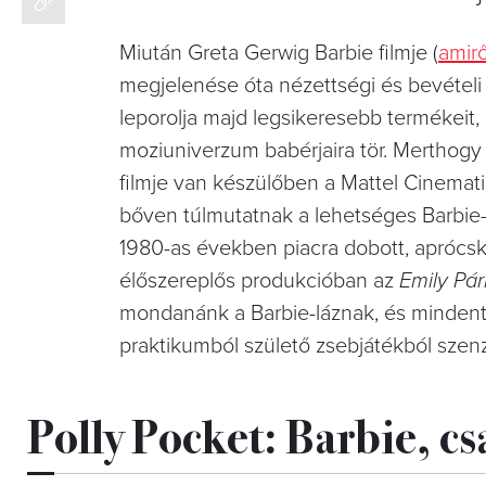
Miután Greta Gerwig Barbie filmje (
amir
megjelenése óta nézettségi és bevételi 
leporolja majd legsikeresebb termékeit,
moziuniverzum babérjaira tör. Merthogy
filmje van készülőben a Mattel Cinemat
bőven túlmutatnak a lehetséges Barbie-fo
1980-as években piacra dobott, aprócska
élőszereplős produkcióban az
Emily Pár
mondanánk a Barbie-láznak, és mindent e
praktikumból születő zsebjátékból szenz
Polly Pocket: Barbie, 