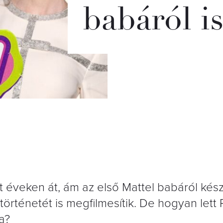
babáról is
t éveken át, ám az első Mattel babáról kész
történetét is megfilmesítik. De hogyan lett 
a?