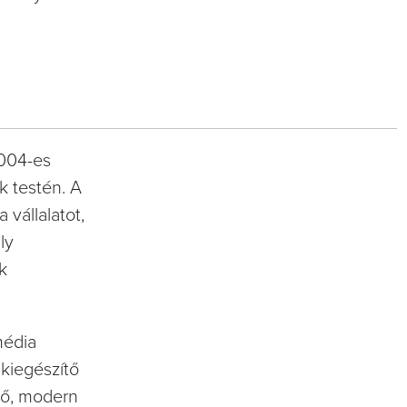
2004-es
k testén. A
 vállalatot,
ly
k
média
 kiegészítő
éző, modern