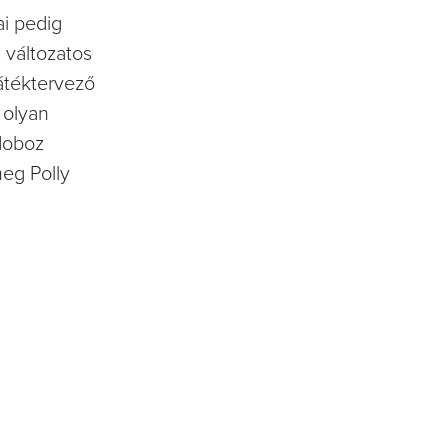
ai pedig
 változatos
játéktervező
 olyan
 doboz
meg Polly