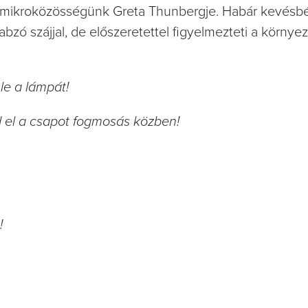
tt mikroközösségünk Greta Thunbergje. Habár kevésb
abzó szájjal, de előszeretettel figyelmezteti a körny
le a lámpát!
d el a csapot fogmosás közben!
!