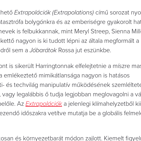
ézhető
Extrapolációk (Extrapolations)
című sorozat nyo
tasztrófa bolygónkra és az emberiségre gyakorolt hat
vek is felbukkannak, mint Meryl Streep, Sienna Mill
ettő nagyon is ki tudott lépni az általa megformált a
idről sem a
Jóbarátok
Rossa jut eszünkbe.
t is sikerült Harringtonnak elfelejtetnie a míszre ma
ra emlékeztető mimikátlansága nagyon is hatásos
i- és techvilág manipulatív működésének szemléltet
át, vagy legalábbis ő tudja legjobban meglovagolni a v
belőle. Az
Extrapolációk
a jelenlegi klímahelyzetből ki
ezendő időszakra vetítve mutatja be a globális felm
osan és környezetbarát módon zajlott. Kiemelt figye