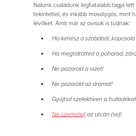
Nálunk családunk legfiatalabb tagja le
tekintettel, és inkább mosolygós, mint h
lévőket. Amit már az ovisok is tudnak:
Ha kimész a szobából, kapcsold 
Ha megtöltötted a poharad, zár
Ne pazarold a vizet!
Ne pazarold az áramot!
Gyűjtsd szelektíven a hulladékot
Ne szemetelj
az utcán (se)!