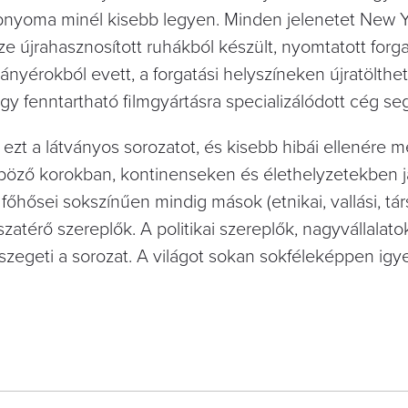
 lábnyoma minél kisebb legyen. Minden jelenetet New 
ze újrahasznosított ruhákból készült, nyomtatott for
ányérokból evett, a forgatási helyszíneken újratölthe
gy fenntartható filmgyártásra specializálódott cég seg
ezt a látványos sorozatot, és kisebb hibái ellenére 
böző korokban, kontinenseken és élethelyzetekben j
főhősei sokszínűen mindig mások (etnikai, vallási, tá
szatérő szereplők. A politikai szereplők, nagyvállalatok
eszegeti a sorozat. A világot sokan sokféleképpen ig