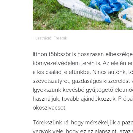
Illusztráció: Freepik
Itthon többször is hosszasan elbeszélget
környezetvédelem terén is. Az elején e
a kis családi életünkbe. Nincs autónk,
szövetszatyrot, gazdaságos kiszerelést
Igyekszünk kevésbé gyűjtögető életmódo
használjuk, tovább ajándékozzuk. Próbált
ökoszivacsot.
Törekszünk rá, hogy mérsékeljük a paz
vagyok vele, hogy ez az alapszint, azaz