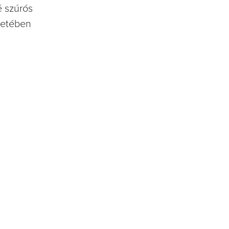
é szúrós
ezetében