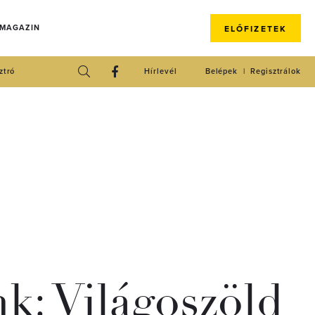
 MAGAZIN
ELŐFIZETEK
ztró
Hírlevél
Belépek
Regisztrálok
k: Világoszöld