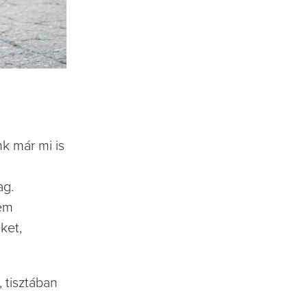
k már mi is
ag.
nem
ket,
 tisztában