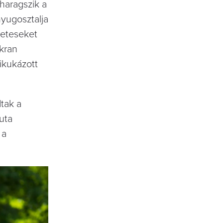
haragszik a
nyugosztalja
meteseket
akran
ikukázott
tak a
uta
 a