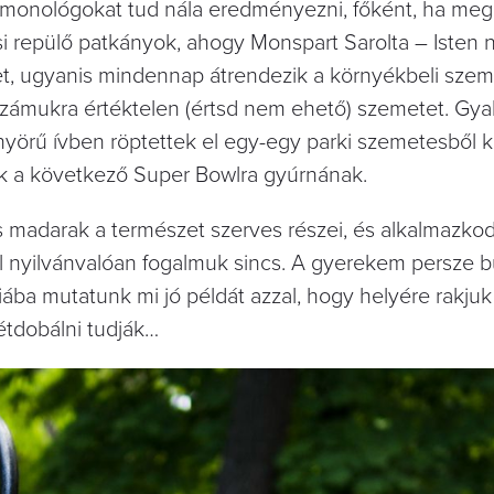
 monológokat tud nála eredményezni, főként, ha meg
si repülő patkányok, ahogy Monspart Sarolta – Isten 
et, ugyanis mindennap átrendezik a környékbeli sze
 számukra értéktelen (értsd nem ehető) szemetet. Gy
yönyörű ívben röptettek el egy-egy parki szemetesből k
ak a következő Super Bowlra gyúrnának.
 madarak a természet szerves részei, és alkalmazkod
 nyilvánvalóan fogalmuk sincs. A gyerekem persze b
ába mutatunk mi jó példát azzal, hogy helyére rakjuk
étdobálni tudják…