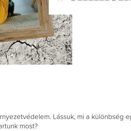
örnyezetvédelem. Lássuk, mi a különbség eg
tartunk most?