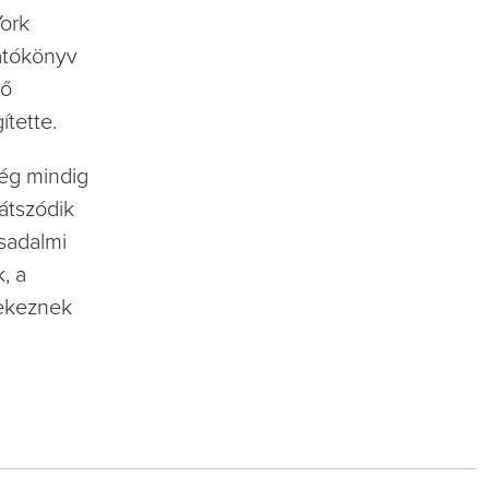
York
gatókönyv
tő
ítette.
még mindig
átszódik
rsadalmi
, a
yekeznek