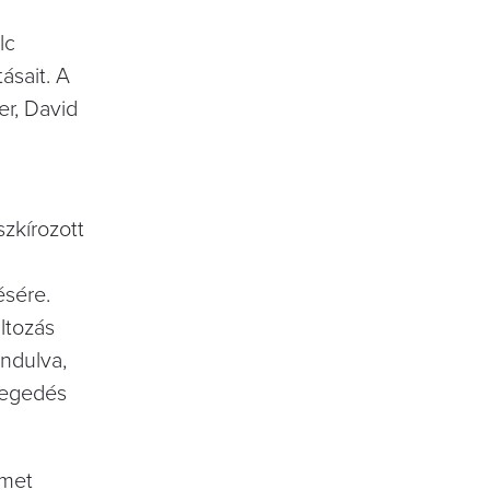
lc
ásait. A
er, David
szkírozott
ésére.
áltozás
indulva,
elegedés
lmet