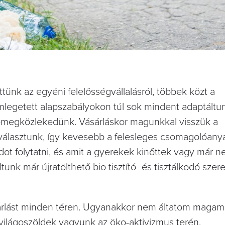
tünk az egyéni felelősségvállalásról, többek közt a
mlegetett alapszabályokon túl sok mindent adaptáltun
 tömegközlekedünk. Vásárláskor magunkkal visszük a
 választunk, így kevesebb a felesleges csomagolóany
t folytatni, és amit a gyerekek kinőttek vagy már 
unk már újratölthető bio tisztító- és tisztálkodó szere
arlást minden téren. Ugyanakkor nem áltatom magam,
 világoszöldek vagyunk az öko-aktivizmus terén.