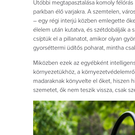
Utóbbi megtapasztalása komoly félórás
parkban élő varjakra. A szemtelen, váro
– egy régi interjú közben emlegette ők
élelem után kutatva, és szétdobálják a
csíptük el a pillanatot, amikor olyan g
gyorséttermi üdítős poharat, mintha cs
Miközben ezek az egyébként intelligens
környezetükhöz, a környezetvédelemről
madaraknak könyvelte el őket, hiszen hi
szemetet, ők nem teszik vissza, csak sz