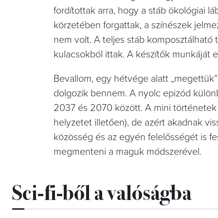
fordítottak arra, hogy a stáb ökológiai
körzetében forgattak, a színészek jelme
nem volt. A teljes stáb komposztálható t
kulacsokból ittak. A készítők munkáját e
Bevallom, egy hétvége alatt „megettük” 
dolgozik bennem. A nyolc epizód külön
2037 és 2070 között. A mini történetek 
helyzetet illetően), de azért akadnak vis
közösség és az egyén felelősségét is f
megmenteni a maguk módszerével.
Sci-fi-ből a valóságba