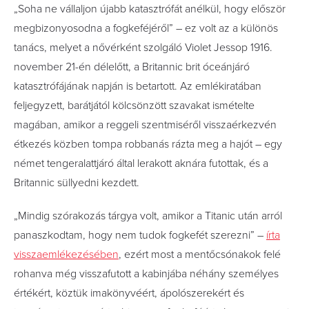
„Soha ne vállaljon újabb katasztrófát anélkül, hogy először
megbizonyosodna a fogkeféjéről” – ez volt az a különös
tanács, melyet a nővérként szolgáló Violet Jessop 1916.
november 21-én délelőtt, a Britannic brit óceánjáró
katasztrófájának napján is betartott. Az emlékiratában
feljegyzett, barátjától kölcsönzött szavakat ismételte
magában, amikor a reggeli szentmiséről visszaérkezvén
étkezés közben tompa robbanás rázta meg a hajót – egy
német tengeralattjáró által lerakott aknára futottak, és a
Britannic süllyedni kezdett.
„Mindig szórakozás tárgya volt, amikor a Titanic után arról
panaszkodtam, hogy nem tudok fogkefét szerezni” –
írta
visszaemlékezésében
, ezért most a mentőcsónakok felé
rohanva még visszafutott a kabinjába néhány személyes
értékért, köztük imakönyvéért, ápolószerekért és