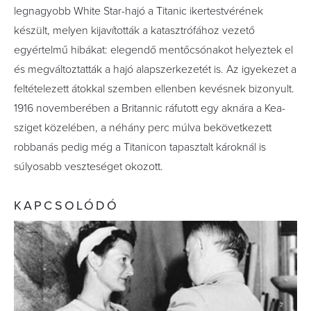
legnagyobb White Star-hajó a Titanic ikertestvérének
készült, melyen kijavították a katasztrófához vezető
egyértelmű hibákat: elegendő mentőcsónakot helyeztek el
és megváltoztatták a hajó alapszerkezetét is. Az igyekezet a
feltételezett átokkal szemben ellenben kevésnek bizonyult.
1916 novemberében a Britannic ráfutott egy aknára a Kea-
sziget közelében, a néhány perc múlva bekövetkezett
robbanás pedig még a Titanicon tapasztalt károknál is
súlyosabb veszteséget okozott.
KAPCSOLÓDÓ