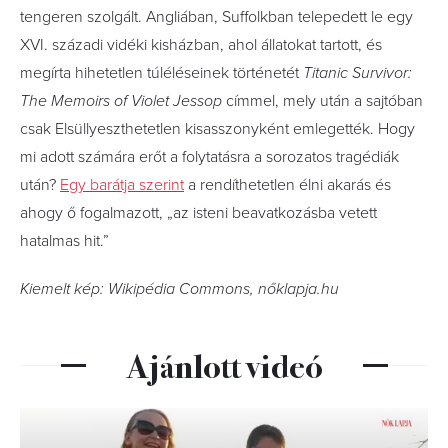
tengeren szolgált. Angliában, Suffolkban telepedett le egy
XVI. századi vidéki kisházban, ahol állatokat tartott, és
megírta hihetetlen túléléseinek történetét
Titanic Survivor:
The Memoirs of Violet Jessop
címmel, mely után a sajtóban
csak Elsüllyeszthetetlen kisasszonyként emlegették. Hogy
mi adott számára erőt a folytatásra a sorozatos tragédiák
után?
Egy barátja szerint
a rendíthetetlen élni akarás és
ahogy ő fogalmazott, „az isteni beavatkozásba vetett
hatalmas hit.”
Kiemelt kép: Wikipédia Commons, nőklapja.hu
Ajánlott videó