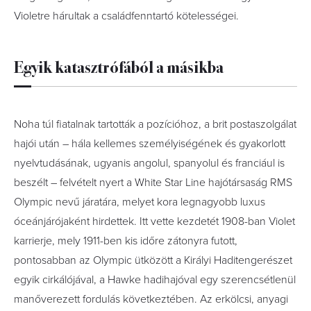
Violetre hárultak a családfenntartó kötelességei.
Egyik katasztrófából a másikba
Noha túl fiatalnak tartották a pozícióhoz, a brit postaszolgálat
hajói után – hála kellemes személyiségének és gyakorlott
nyelvtudásának, ugyanis angolul, spanyolul és franciául is
beszélt – felvételt nyert a White Star Line hajótársaság RMS
Olympic nevű járatára, melyet kora legnagyobb luxus
óceánjárójaként hirdettek. Itt vette kezdetét 1908-ban Violet
karrierje, mely 1911-ben kis időre zátonyra futott,
pontosabban az Olympic ütközött a Királyi Haditengerészet
egyik cirkálójával, a Hawke hadihajóval egy szerencsétlenül
manőverezett fordulás következtében. Az erkölcsi, anyagi