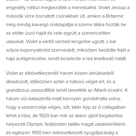
engedély nélkül megkezdték a menekülést. Violet Jessop a
második vízre bocsátott csónakban ült, amikor a Britannic
még mindig kavargó óriáslapátjai a szeme látára húzták be
az előtte úszó hajót és vele együtt a szerencsétlen
utasokat. Violet a vértől vöröslő tengerbe ugrott, s bár
súlyos koponyatörést szenvedett, miközben beütötte fejét a
hajó acélgerincébe, ismét kicselezte a reá leselkedő halált.
Violet az elkövetkezendő három évben sérüléseiből
lábadozott, időközben aztán a háború véget ért, és a
grandiózus utasszállítók ismét bevették az Atlanti-óceánt. A
három vízi katasztrófa miatt könnyen gondolhatta volna,
hogy a szerencséje véges, sőt, talán épp az ő csillagaiban
lehet a hiba, de 1920-ban már az akkor újból forgalomba
helyezett Olympic fedélzetén találta magát utaskísérőként,
és egészen 1950-ben bekövetkezett nyugdíjazásáig a