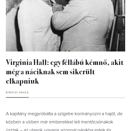
Virginia Hall: egy féllábú kémnő, akit
még a náciknak sem sikerült
elkapniuk
RIMÓCZI ANCSA
A kapitány megpróbálta a szigetre kormányozni a hajót, de
közben a vízben már emberekkel teli mentőcsónakok
úsztak – az utasok ugyanis azonnal pánikba estek és