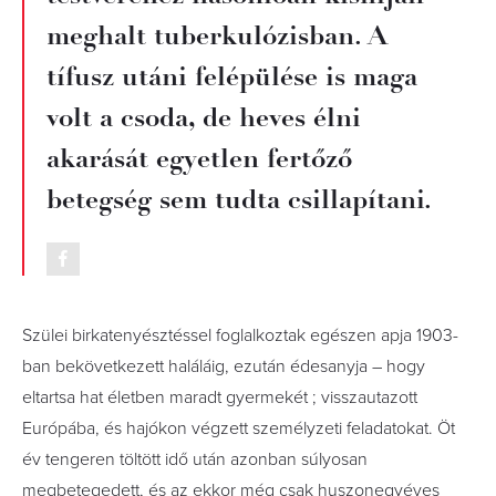
meghalt tuberkulózisban. A
tífusz utáni felépülése is maga
volt a csoda, de heves élni
akarását egyetlen fertőző
betegség sem tudta csillapítani.
Szülei birkatenyésztéssel foglalkoztak egészen apja 1903-
ban bekövetkezett haláláig, ezután édesanyja – hogy
eltartsa hat életben maradt gyermekét ; visszautazott
Európába, és hajókon végzett személyzeti feladatokat. Öt
év tengeren töltött idő után azonban súlyosan
megbetegedett, és az ekkor még csak huszonegyéves