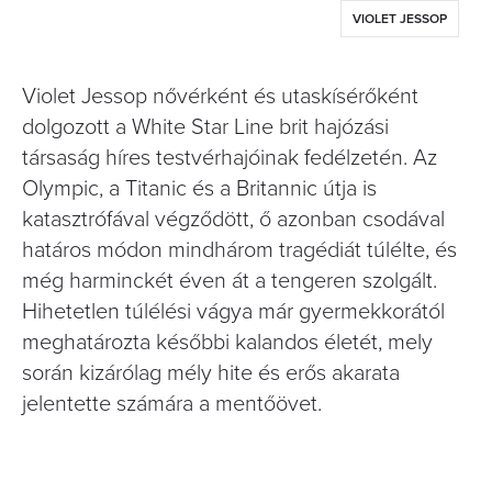
VIOLET JESSOP
Violet Jessop nővérként és utaskísérőként
dolgozott a White Star Line brit hajózási
társaság híres testvérhajóinak fedélzetén. Az
Olympic, a Titanic és a Britannic útja is
katasztrófával végződött, ő azonban csodával
határos módon mindhárom tragédiát túlélte, és
még harminckét éven át a tengeren szolgált.
Hihetetlen túlélési vágya már gyermekkorától
meghatározta későbbi kalandos életét, mely
során kizárólag mély hite és erős akarata
jelentette számára a mentőövet.