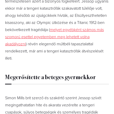
természetesen azért a bizonyos fogkeféért. Jessop ugyanis
ekkor már a tengeri katasztrófák szakavatott túlélője volt,
ahogy később az újságcikkek hívták, az Elsüllyeszthetetlen
kisasszony, aki az Olympic ütközése és a Titanic 1912-ben
bekövetkezett tragédiája (
melyet egyébként számos más
szomorú esettel egyetemben meg lehetett volna
akadályozni
) révén elegendő múltbéli tapasztalattal
rendelkezett, már ami a tengeri katasztrófák átvészelését
illeti.
Megerősítette a beteges gyermekkor
Simon Mills brit szerző és szakértő szerint Jessop szívét
megingathatatlan hite és akarata vezérelte a tengeri
csapások, súlyos betegségek és személyes tragédiák