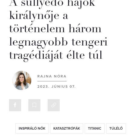
A süllyedő hajók
királynője a
történelem három
legnagyobb tengeri
tragédiáját élte túl
RAJNA NÓRA
2023. JÚNIUS 07.
INSPIRÁLÓ NŐK
KATASZTRÓFÁK
TITANIC
TÚLÉLŐ