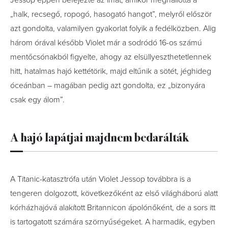
Jessop éppen befejezte az imát, amikor meghallotta a
„halk, recsegő, ropogó, hasogató hangot”, melyről először
azt gondolta, valamilyen gyakorlat folyik a fedélközben. Alig
három órával később Violet már a sodródó 16-os számú
mentőcsónakból figyelte, ahogy az elsüllyeszthetetlennek
hitt, hatalmas hajó kettétörik, majd eltűnik a sötét, jéghideg
óceánban – magában pedig azt gondolta, ez „bizonyára
csak egy álom”.
A hajó lapátjai majdnem bedarálták
A Titanic-katasztrófa után Violet Jessop továbbra is a
tengeren dolgozott, következőként az első világháború alatt
kórházhajóvá alakított Britannicon ápolónőként, de a sors itt
is tartogatott számára szörnyűségeket. A harmadik, egyben