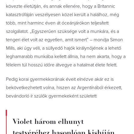
kövezte életútján, és annak ellenére, hogy a Britannic
katasztrófáján veszélyesen közel került a halálhoz, még
több, mint harminc éven át óceánjárókon teljesített
szolgálatot. „Egyszerűen szüksége volt a munkára, és a
tengeri élet volt az egyetlen, amit ismert” – mondja Simon
Mills, aki úgy véli, a süllyedő hajók királynőjének a lehető
leghamarabb munkába kellett állnia, ha nem akarta, hogy a
félelem túl hosszú időre átvegye a hatalmat élete felett.
Pedig korai gyermekkorának éveit elnézve akár ez is
bekövetkezhetett volna, hiszen az Argentínából érkezett,
bevándorló ír szülők gyermekeként született
Violet három elhunyt
testvéréhez hasonlóan kishíján