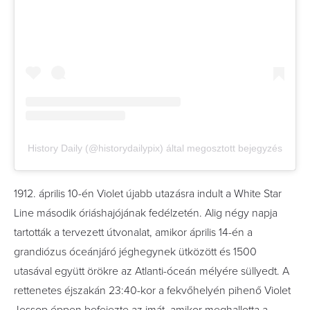
History Daily (@historydailypix) által megosztott bejegyzés
1912. április 10-én Violet újabb utazásra indult a White Star
Line második óriáshajójának fedélzetén. Alig négy napja
tartották a tervezett útvonalat, amikor április 14-én a
grandiózus óceánjáró jéghegynek ütközött és 1500
utasával együtt örökre az Atlanti-óceán mélyére süllyedt. A
rettenetes éjszakán 23:40-kor a fekvőhelyén pihenő Violet