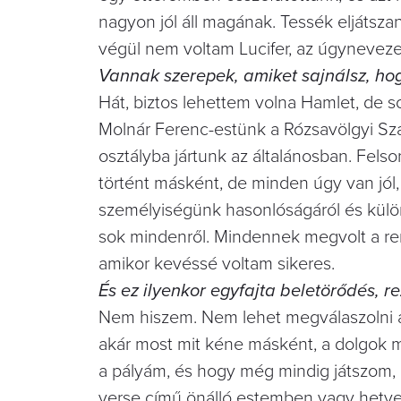
nagyon jól áll magának. Tessék eljátszan
végül nem voltam Lucifer, az úgynevezet
Vannak szerepek, amiket sajnálsz, ho
Hát, biztos lehettem volna Hamlet, de
Molnár Ferenc-estünk a Rózsavölgyi Sz
osztályba jártunk az általánosban. Fel
történt másként, de minden úgy van jól
személyiségünk hasonlóságáról és különbö
sok mindenről. Mindennek megvolt a ren
amikor kevéssé voltam sikeres.
És ez ilyenkor egyfajta beletörődés, r
Nem hiszem. Nem lehet megválaszolni a 
akár most mit kéne másként, a dolgok 
a pályám, és hogy még mindig játszom, 
verse című önálló estemben vagy hetve