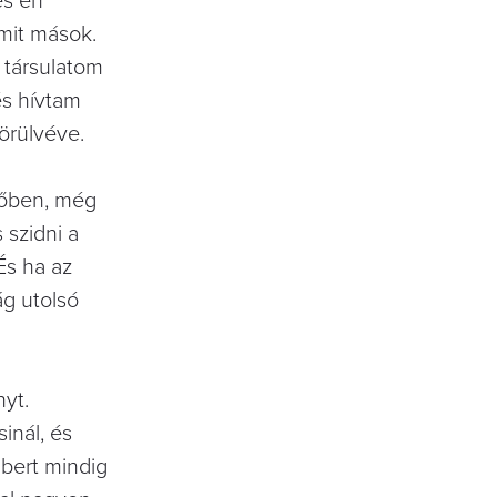
és én
amit mások.
 társulatom
és hívtam
örülvéve.
rdőben, még
 szidni a
És ha az
ág utolsó
nyt.
inál, és
mbert mindig