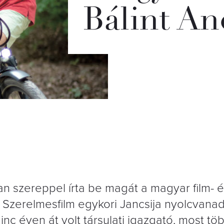
Bálint An
an szereppel írta be magát a magyar film- 
Szerelmesfilm egykori Jancsija nyolcvanad
minc éven át volt társulati igazgató, most tö