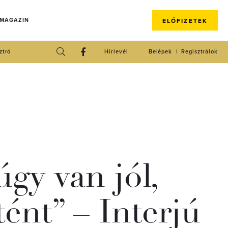
 MAGAZIN
ELŐFIZETEK
ztró
Hírlevél
Belépek
Regisztrálok
gy van jól,
ént” – Interjú