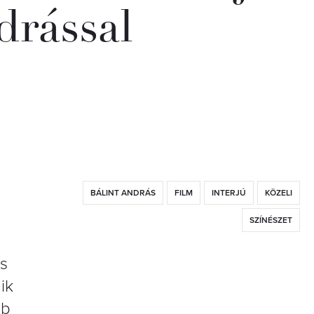
drással
BÁLINT ANDRÁS
FILM
INTERJÚ
KÖZELI
SZÍNÉSZET
és
ik
bb