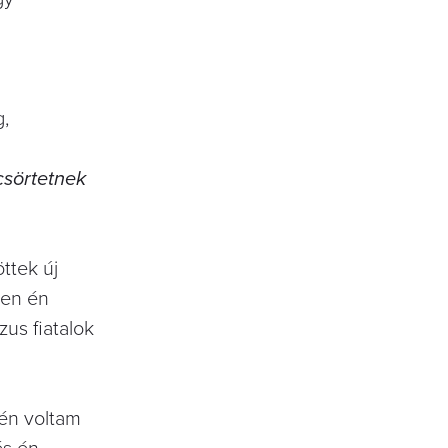
g,
csörtetnek
ttek új
pen én
us fiatalok
 én voltam