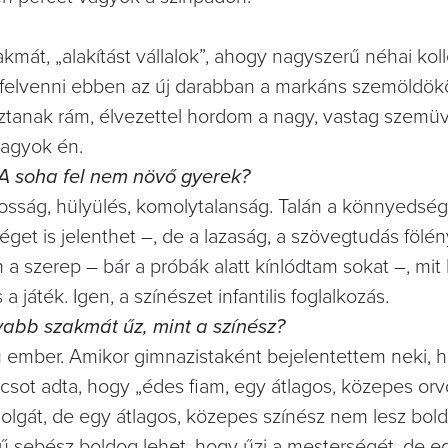
mát, „alakítást vállalok”, ahogy nagyszerű néhai kol
elvenni ebben az új darabban a markáns szemöldökö
tanak rám, élvezettel hordom a nagy, vastag szemüv
vagyok én.
? A soha fel nem növő gyerek?
tékosság, hülyülés, komolytalanság. Talán a könnyedség
get is jelenthet –, de a lazaság, a szövegtudás fölén
a szerep – bár a próbák alatt kínlódtam sokat –, mit 
 a játék. Igen, a színészet infantilis foglalkozás.
yabb szakmát űz, mint a színész?
 ember. Amikor gimnazistaként bejelentettem neki, 
ácsot adta, hogy „édes fiam, egy átlagos, közepes orv
olgát, de egy átlagos, közepes színész nem lesz bol
tű sebész boldog lehet, hogy űzi a mesterségét, de e