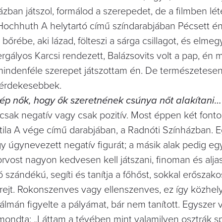
zban játszol, formálod a szerepedet, de a filmben léte
 Hochhuth A helytartó című színdarabjában Pécsett é
bőrébe, aki lázad, fölteszi a sárga csillagot, és elmeg
rgályos Karcsi rendezett, Balázsovits volt a pap, én 
 mindenféle szerepet játszottam én. De természetesen
k érdekesebbek.
p nők, hogy ők szeretnének csúnya nőt alakítani…
sak negatív vagy csak pozitív. Most éppen két fontos
tila A vége című darabjában, a Radnóti Színházban. 
egy úgynevezett negatív figurát; a másik alak pedig eg
orvost nagyon kedvesen kell játszani, finoman és aljas
jó szándékú, segíti és tanítja a főhőst, sokkal erőszak
 rejt. Rokonszenves vagy ellenszenves, ez így közhel
Kálmán figyelte a pályámat, bár nem tanított. Egyszer
ondta: „Láttam a tévében mint valamilyen osztrák sp