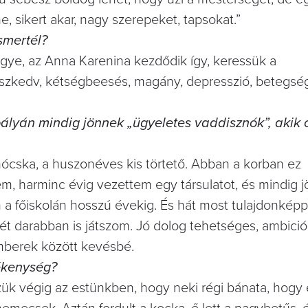
e, sikert akar, nagy szerepeket, tapsokat.”
smertél?
gye, az Anna Karenina kezdődik így, keressük a
ossz­kedv, kétségbeesés, magány, depresszió, betegsé
ályán mindig jönnek „ügyeletes vaddisznók”, akik 
nócska, a huszonéves kis törtető. Abban a korban ez
m, harminc évig vezettem egy társulatot, és mindig jö
m a főiskolán hosszú évekig. És hát most tulajdonkép
t darabban is játszom. Jó dolog tehetséges, ambicióz
mberek között kevésbé.
tékenység?
ük végig az estünkben, hogy neki régi bánata, hogy