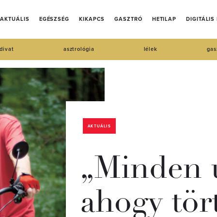
AKTUÁLIS
EGÉSZSÉG
KIKAPCS
GASZTRÓ
HETILAP
DIGITÁLIS
divat
asztrológia
lélek
gas
AKTUÁLIS
„Minden ú
ahogy tört