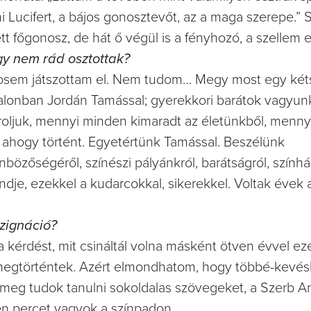
i Lucifert, a bájos gonosztevőt, az a maga szerepe.” 
t főgonosz, de hát ő végül is a fényhozó, a szellem 
gy nem rád osztottak?
 sosem játszottam el. Nem tudom… Megy most egy ké
alonban Jordán Tamással; gyerekkori barátok vagyun
soroljuk, mennyi minden kimaradt az életünkből, menn
, ahogy történt. Egyetértünk Tamással. Beszélünk
zőségéről, színészi pályánkról, barátságról, színházr
dje, ezekkel a kudarcokkal, sikerekkel. Voltak évek 
ezignáció?
kérdést, mit csináltál volna másként ötven évvel eze
megtörténtek. Azért elmondhatom, hogy többé-kevés
meg tudok tanulni sokoldalas szövegeket, a Szerb An
n percet vagyok a színpadon.