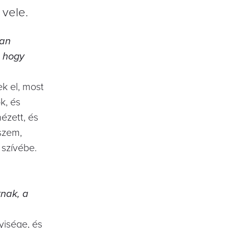
 vele.
tan
, hogy
k el, most
k, és
ézett, és
szem,
szívébe.
knak, a
yisége, és