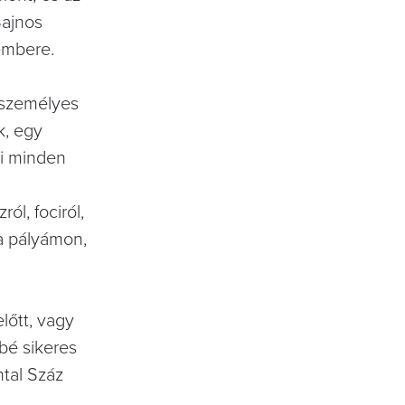
Sajnos
embere.
tszemélyes
k, egy
yi minden
ól, fociról,
a pályámon,
lőtt, vagy
bé sikeres
tal Száz