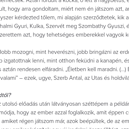
nemecsek. Aztán fordult a kocka, ő lett a nagybetűs, 
dult, hogy arra gondoltam, miért nem én játszom azt, 
szer kérdezted tőlem, mi alapján szerződtetek, kik a
erhalmi Gyuri, Kulka, Szervét meg Szombathy Gyuszi, 
. Szerettem azt, hogy tehetséges emberekkel vagyok k
 Jobb mozogni, mint heverészni, jobb bringázni az e
b izgatottnak lenni, mint otthon feküdni a kanapén, és
 aztán rendesen elfáradni. „Életben kell maradni. (…) 
valami” – ezek, ugye, Szerb Antal, az Utas és holdvil
dtől?
az utolsó előadás után látványosan széttépem a példá
 módja, hogy az ember azzal foglalkozik, amit éppen cs
, amiket régen játszom már, azok beépültek, de az e