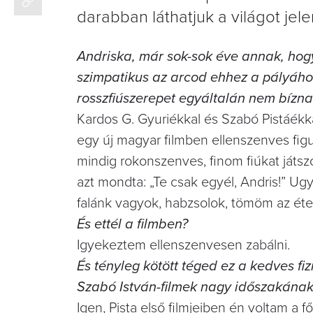
darabban láthatjuk a világot je
Andriska, már sok-sok éve annak, hog
szimpatikus az arcod ehhez a pályáho
rosszfiúszerepet egyáltalán nem bízna
Kardos G. Gyuriékkal és Szabó Pistáékka
egy új magyar filmben ellenszenves figu
mindig rokonszenves, finom fiúkat játsz
azt mondta: „Te csak egyél, Andris!” 
falánk vagyok, habzsolok, tömöm az ét
És ettél a filmben?
Igyekeztem ellenszenvesen zabálni.
És tényleg kötött téged ez a kedves f
Szabó István-filmek nagy időszakána
Igen, Pista első filmjeiben én voltam a