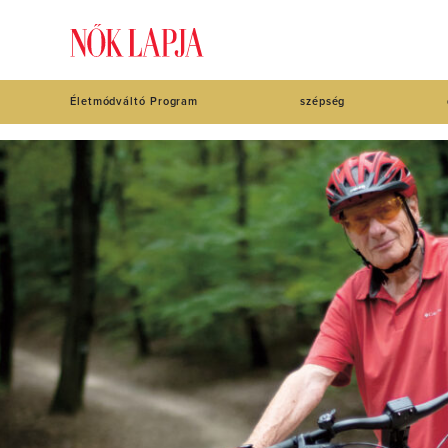
Életmódváltó Program
szépség