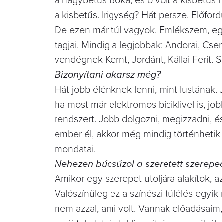
a nagybetűs Boka, és ő volt a kisbetűs 
a kisbetűs. Irigység? Hát persze. Előfor
De ezen már túl vagyok. Emlékszem, egy
tagjai. Mindig a legjobbak: Andorai, Cs
vendégnek Kernt, Jordánt, Kállai Ferit
Bizonyítani akarsz még?
Hát jobb élénknek lenni, mint lustának.
ha most már elektromos biciklivel is, job
rendszert. Jobb dolgozni, megizzadni, és
ember él, akkor még mindig történhetik 
mondatai.
Nehezen búcsúzol a szeretett szerepe
Amikor egy szerepet utoljára alakítok, 
Valószínűleg ez a színészi túlélés egyik
nem azzal, ami volt. Vannak előadásaim