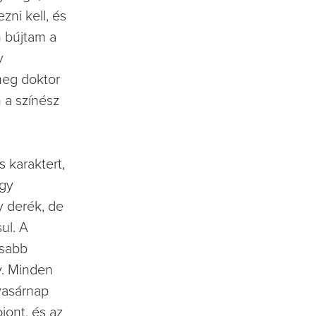
zni kell, és
n bújtam a
y
meg doktor
 a színész
 karaktert,
Egy
y derék, de
ul. A
osabb
y. Minden
 vasárnap
iont, és az