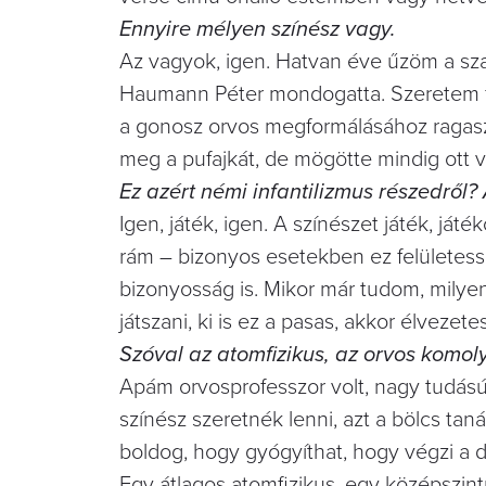
Ennyire mélyen színész vagy.
Az vagyok, igen. Hatvan éve űzöm a szak
Haumann Péter mondogatta. Szeretem f
a gonosz orvos megformálásához ragasz
meg a pufajkát, de mögötte mindig ott 
Ez azért némi infantilizmus részedről
Igen, játék, igen. A színészet játék, já
rám – bizonyos esetekben ez felületessé
bizonyosság is. Mikor már tudom, milyen 
játszani, ki is ez a pasas, akkor élvezetes
Szóval az atomfizikus, az orvos komol
Apám orvosprofesszor volt, nagy tudású
színész szeretnék lenni, azt a bölcs tan
boldog, hogy gyógyíthat, hogy végzi a d
Egy átlagos atomfizikus, egy középszin