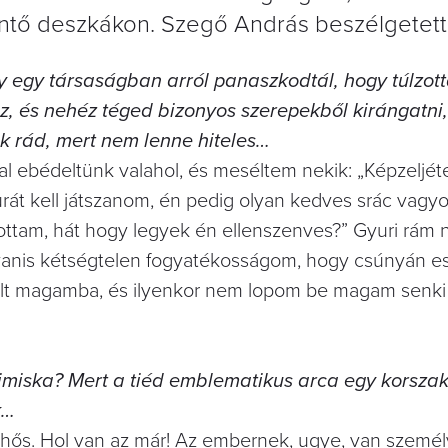
lentő deszkákon. Szegő András beszélgetett
y egy társaságban arról panaszkodtál, hogy túlzot
z, és nehéz téged bizonyos szerepekből kirángatni
k rád, mert nem lenne hiteles…
l ebédeltünk valahol, és meséltem nekik: „Képzeljéte
rát kell játszanom, én pedig olyan kedves srác vagyo
ottam, hát hogy legyek én ellenszenves?” Gyuri rám n
Ugyanis kétségtelen fogyatékosságom, hogy csúnyán e
elt magamba, és ilyenkor nem lopom be magam senki 
izimiska? Mert a tiéd emblematikus arca egy korsza
k…
 főhős. Hol van az már! Az embernek, ugye, van személ