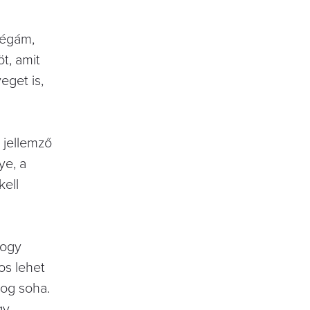
légám,
t, amit
eget is,
 jellemző
ye, a
kell
hogy
os lehet
dog soha.
gy