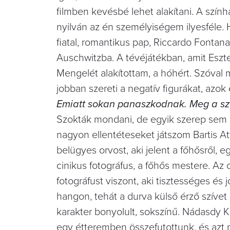
filmben kevésbé lehet alakítani. A színhá
nyilván az én személyiségem ilyesféle.
fiatal, romantikus pap, Riccardo Fontana 
Auschwitzba. A tévéjátékban, amit Eszte
Mengelét alakítottam, a hóhért. Szóval
jobban szereti a negatív figurákat, azo
Emiatt sokan panaszkodnak. Meg a szé
Szokták mondani, de egyik szerep sem c
nagyon ellentéteseket játszom Bartis At
belügyes orvost, aki jelent a főhősről, 
cinikus fotográfus, a főhős mestere. Az 
fotográfust viszont, aki tisztességes és 
hangon, tehát a durva külső érző szívet
karakter bonyolult, sokszínű. Nádasdy­ 
egy étteremben összefutottunk, és azt m