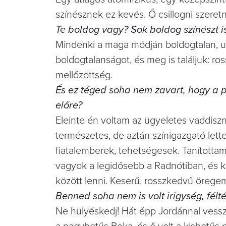
színésznek ez kevés. Ő csillogni szeretn
Te boldog vagy? Sok boldog színészt i
Mindenki a maga módján boldogtalan, u
boldogtalanságot, és meg is találjuk: r
mellőzöttség.
És ez téged soha nem zavart, hogy a p
előre?
Eleinte én voltam az ügyeletes vaddisz
természetes, de aztán színigazgató lette
fiatalemberek, tehetségesek. Tanította
vagyok a legidősebb a Radnótiban, és ké
között lenni. Keserű, rosszkedvű örege
Benned soha nem is volt irigység, fél
Ne hülyéskedj! Hát épp Jordánnal vessz