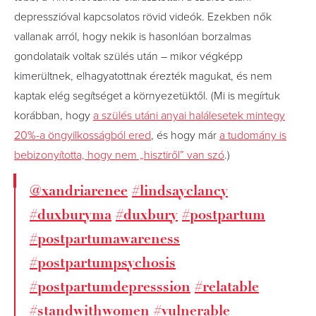
depresszióval kapcsolatos rövid videók. Ezekben nők
vallanak arról, hogy nekik is hasonlóan borzalmas
gondolataik voltak szülés után – mikor végképp
kimerültnek, elhagyatottnak érezték magukat, és nem
kaptak elég segítséget a környezetüktől. (Mi is megírtuk
korábban, hogy
a szülés utáni anyai halálesetek mintegy
20%-a öngyilkosságból ered
, és hogy már
a tudomány is
bebizonyította, hogy nem „hisztiről” van szó
.)
@xandriarenee
#lindsayclancy
#duxburyma
#duxbury
#postpartum
#postpartumawareness
#postpartumpsychosis
#postpartumdepresssion
#relatable
#standwithwomen
#vulnerable