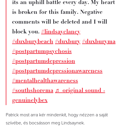
its an uphill battle every day. My heart
is broken for this family. Negative
comments will be deleted and I will
block you.
#lindsayclancy
#duxburybeach
#duxbury
#duxburyma
#postpartumpsychosis
#postpartumdepression
#postpartumdepressionawareness
#mentalhealthawareness
#southshorema
♬ original sound -
genuinelybex
Patrick most arra kér mindenkit, hogy nézzen a saját
szívébe, és bocsásson meg Lindsaynek.