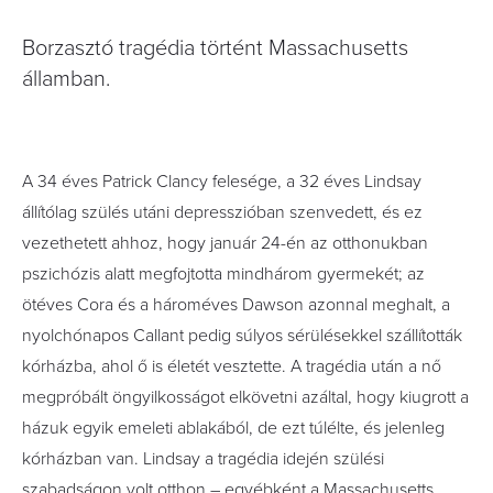
Borzasztó tragédia történt Massachusetts
államban.
A 34 éves Patrick Clancy felesége, a 32 éves Lindsay
állítólag szülés utáni depresszióban szenvedett, és ez
vezethetett ahhoz, hogy január 24-én az otthonukban
pszichózis alatt megfojtotta mindhárom gyermekét; az
ötéves Cora és a hároméves Dawson azonnal meghalt, a
nyolchónapos Callant pedig súlyos sérülésekkel szállították
kórházba, ahol ő is életét vesztette. A tragédia után a nő
megpróbált öngyilkosságot elkövetni azáltal, hogy kiugrott a
házuk egyik emeleti ablakából, de ezt túlélte, és jelenleg
kórházban van. Lindsay a tragédia idején szülési
szabadságon volt otthon – egyébként a Massachusetts