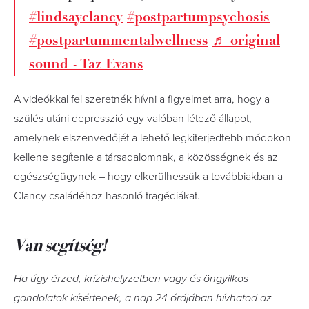
#lindsayclancy
#postpartumpsychosis
#postpartummentalwellness
♬ original
sound - Taz Evans
A videókkal fel szeretnék hívni a figyelmet arra, hogy a
szülés utáni depresszió egy valóban létező állapot,
amelynek elszenvedőjét a lehető legkiterjedtebb módokon
kellene segítenie a társadalomnak, a közösségnek és az
egészségügynek – hogy elkerülhessük a továbbiakban a
Clancy családéhoz hasonló tragédiákat.
Van segítség!
Ha úgy érzed, krízishelyzetben vagy és öngyilkos
gondolatok kísértenek, a nap 24 órájában hívhatod az