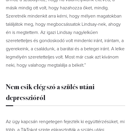
másik mindig ott volt, hogy hazahozza őket, mindig.
Szeretnék mindenkit arra kérni, hogy mélyen magatokban
találjátok meg, hogy megbocsássatok Lindsay-nek, ahogy
én is megtettem. Az igazi Lindsay nagylelkűen
szeretetteljes és gondoskodó volt mindenki iránt, irántam, a
gyerekeink, a családunk, a barátai és a betegei iránt. A lelke
legmélyén szeretetteljes volt. Most már csak azt kívánom
neki, hogy valahogy megtalálja a békét.”
Nem esik elég szó a szülés utáni
depresszióról
Az ügy kapcsán rengetegen fejezték ki együttérzésüket, mi
több, a TikTokot szinte elárasztották a szülés utáni