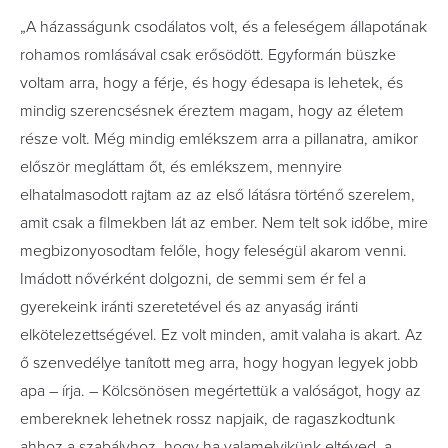
„A házasságunk csodálatos volt, és a feleségem állapotának
rohamos romlásával csak erősödött. Egyformán büszke
voltam arra, hogy a férje, és hogy édesapa is lehetek, és
mindig szerencsésnek éreztem magam, hogy az életem
része volt. Még mindig emlékszem arra a pillanatra, amikor
először megláttam őt, és emlékszem, mennyire
elhatalmasodott rajtam az az első látásra történő szerelem,
amit csak a filmekben lát az ember. Nem telt sok időbe, mire
megbizonyosodtam felőle, hogy feleségül akarom venni.
Imádott nővérként dolgozni, de semmi sem ér fel a
gyerekeink iránti szeretetével és az anyaság iránti
elkötelezettségével. Ez volt minden, amit valaha is akart. Az
ő szenvedélye tanított meg arra, hogy hogyan legyek jobb
apa – írja. – Kölcsönösen megértettük a valóságot, hogy az
embereknek lehetnek rossz napjaik, de ragaszkodtunk
ahhoz a szabályhoz, hogy ha valamelyikünk eltéved, a