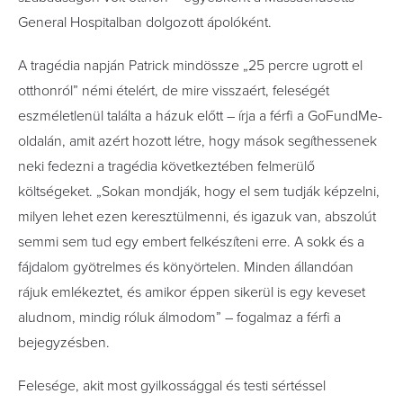
General Hospitalban dolgozott ápolóként.
A tragédia napján Patrick mindössze „25 percre ugrott el
otthonról” némi ételért, de mire visszaért, feleségét
eszméletlenül találta a házuk előtt – írja a férfi a GoFundMe-
oldalán, amit azért hozott létre, hogy mások segíthessenek
neki fedezni a tragédia következtében felmerülő
költségeket. „Sokan mondják, hogy el sem tudják képzelni,
milyen lehet ezen keresztülmenni, és igazuk van, abszolút
semmi sem tud egy embert felkészíteni erre. A sokk és a
fájdalom gyötrelmes és könyörtelen. Minden állandóan
rájuk emlékeztet, és amikor éppen sikerül is egy keveset
aludnom, mindig róluk álmodom” – fogalmaz a férfi a
bejegyzésben.
Felesége, akit most gyilkossággal és testi sértéssel