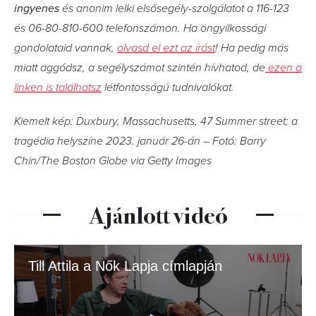
ingyenes
és anonim lelki elsősegély-szolgálatot a 116-123
és 06-80-810-600 telefonszámon. Ha öngyilkossági
gondolataid vannak,
olvasd el ezt az írást
! Ha pedig más
miatt aggódsz, a segélyszámot szintén hívhatod, de
ezen a
linken is találhatsz
létfontosságú tudnivalókat.
Kiemelt kép: Duxbury, Massachusetts, 47 Summer street; a
tragédia helyszíne 2023. január 26-án – Fotó: Barry
Chin/The Boston Globe via Getty Images
Ajánlott videó
Till Attila a Nők Lapja címlapján