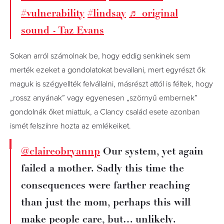
#vulnerability
#lindsay
♬ original
sound - Taz Evans
Sokan arról számolnak be, hogy eddig senkinek sem
merték ezeket a gondolatokat bevallani, mert egyrészt ők
maguk is szégyellték felvállalni, másrészt attól is féltek, hogy
„rossz anyának” vagy egyenesen „szörnyű embernek”
gondolnák őket miattuk, a Clancy család esete azonban
ismét felszínre hozta az emlékeiket.
@claireobryannp
Our system, yet again
failed a mother. Sadly this time the
consequences were farther reaching
than just the mom, perhaps this will
make people care, but… unlikely.