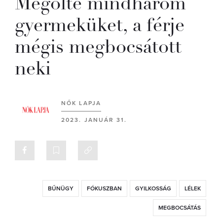
Megölte mindhárom
gyermeküket, a férje
mégis megbocsátott
neki
NŐK LAPJA
2023. JANUÁR 31.
BŰNÜGY
FÓKUSZBAN
GYILKOSSÁG
LÉLEK
MEGBOCSÁTÁS