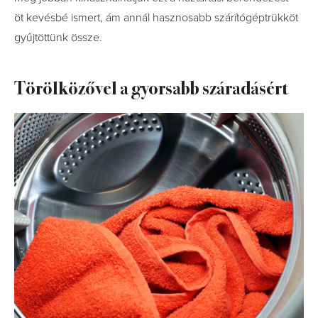
öt kevésbé ismert, ám annál hasznosabb szárítógéptrükköt
gyűjtöttünk össze.
Törölközővel a gyorsabb száradásért