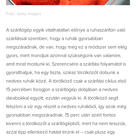
Fotó: Getty Images
A szárítógép egyik vitathatatlan előnye a ruhaszárítón való
szárítással szemben, hogy a ruhák gyorsabban
megszáradnak, de van, hogy még ez a módszer sem elég
gyors, mert mondjuk azonnal szükségünk van valamire,
amit most mostunk ki. Szerencsére a szárítási folyamatot is
gyorsíthatjuk, ha egy tiszta, száraz törölközőt dobunk a
nedves ruhák közé. A törölköző csak a szárítási ciklus első
15 percében forogjon a szárítógép dobjában a nedves
darabokkal együtt, ezután vegyük ki. A törölköző segít
felszívni a víz egy részét a nedves ruhákból, így azok még
gyorsabban megszáradnak. 15 perc után azért fontos
kivenni a törölközőt a szárítógépből, mert ha nem tesszük,
azzal épp ellenkező hatást érünk el – csak plusz egy