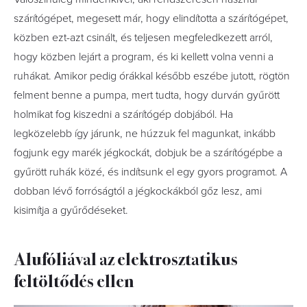
szárítógépet, megesett már, hogy elindította a szárítógépet,
közben ezt-azt csinált, és teljesen megfeledkezett arról,
hogy közben lejárt a program, és ki kellett volna venni a
ruhákat. Amikor pedig órákkal később eszébe jutott, rögtön
felment benne a pumpa, mert tudta, hogy durván gyűrött
holmikat fog kiszedni a szárítógép dobjából. Ha
legközelebb így járunk, ne húzzuk fel magunkat, inkább
fogjunk egy marék jégkockát, dobjuk be a szárítógépbe a
gyűrött ruhák közé, és indítsunk el egy gyors programot. A
dobban lévő forróságtól a jégkockákból gőz lesz, ami
kisimítja a gyűrődéseket.
Alufóliával az elektrosztatikus
feltöltődés ellen