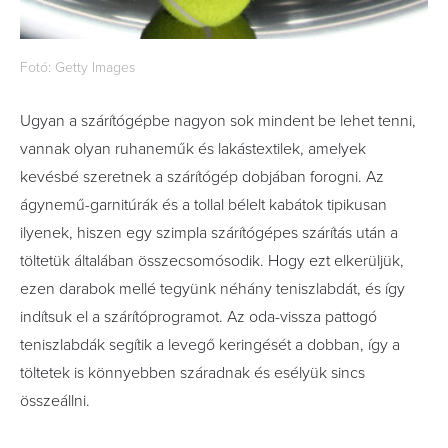
Fotó: Getty Images
Ugyan a szárítógépbe nagyon sok mindent be lehet tenni,
vannak olyan ruhaneműk és lakástextilek, amelyek
kevésbé szeretnek a szárítógép dobjában forogni. Az
ágynemű-garnitúrák és a tollal bélelt kabátok tipikusan
ilyenek, hiszen egy szimpla szárítógépes szárítás után a
töltetük általában összecsomósodik. Hogy ezt elkerüljük,
ezen darabok mellé tegyünk néhány teniszlabdát, és így
indítsuk el a szárítóprogramot. Az oda-vissza pattogó
teniszlabdák segítik a levegő keringését a dobban, így a
töltetek is könnyebben száradnak és esélyük sincs
összeállni.