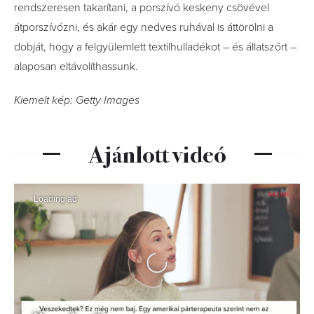
rendszeresen takarítani, a porszívó keskeny csövével
átporszívózni, és akár egy nedves ruhával is áttörölni a
dobját, hogy a felgyülemlett textilhulladékot – és állatszőrt –
alaposan eltávolíthassunk.
Kiemelt kép: Getty Images
Ajánlott videó
Loading ad