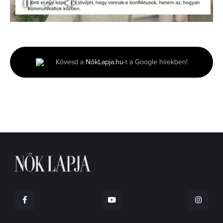
0
seconds
of
0
seconds
Kövesd a
NőkLapja.hu
-t a Google hírekben!