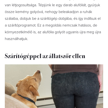
van létjogosultsága. Tépjünk le egy darab alufóliát, gyúrjuk
össze kemény golyóvá, nehogy beleakadjon a ruhák
szálaiba, dobjuk be a szárítógép dobjába, és így indítsuk el
a szárítóprogramot. Ez a megoldás nemcsak hatásos, de
környezetkímélő is, az alufólia golyót ugyanis újra meg újra
használhatjuk.
Szárítógéppel az állatszőr ellen