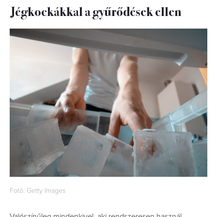
Jégkockákkal a gyűrődések ellen
Fotó: Getty Images
Valószínűleg mindenkivel, aki rendszeresen használ