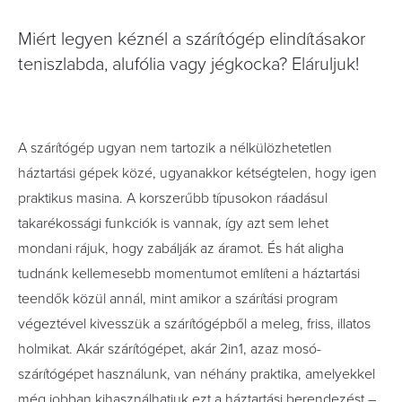
Miért legyen kéznél a szárítógép elindításakor
teniszlabda, alufólia vagy jégkocka? Eláruljuk!
A szárítógép ugyan nem tartozik a nélkülözhetetlen
háztartási gépek közé, ugyanakkor kétségtelen, hogy igen
praktikus masina. A korszerűbb típusokon ráadásul
takarékossági funkciók is vannak, így azt sem lehet
mondani rájuk, hogy zabálják az áramot. És hát aligha
tudnánk kellemesebb momentumot említeni a háztartási
teendők közül annál, mint amikor a szárítási program
végeztével kivesszük a szárítógépből a meleg, friss, illatos
holmikat. Akár szárítógépet, akár 2in1, azaz mosó-
szárítógépet használunk, van néhány praktika, amelyekkel
még jobban kihasználhatjuk ezt a háztartási berendezést –