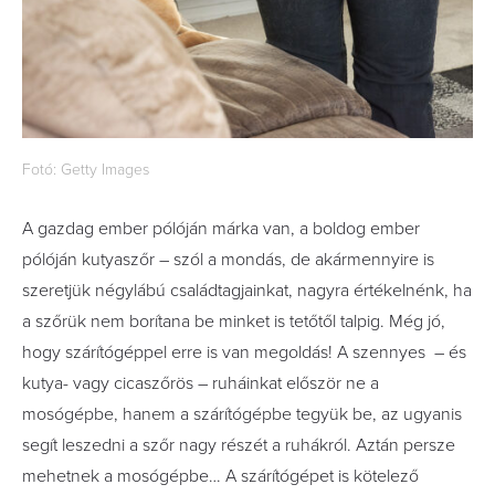
Fotó: Getty Images
A gazdag ember pólóján márka van, a boldog ember
pólóján kutyaszőr – szól a mondás, de akármennyire is
szeretjük négylábú családtagjainkat, nagyra értékelnénk, ha
a szőrük nem borítana be minket is tetőtől talpig. Még jó,
hogy szárítógéppel erre is van megoldás! A szennyes – és
kutya- vagy cicaszőrös – ruháinkat először ne a
mosógépbe, hanem a szárítógépbe tegyük be, az ugyanis
segít leszedni a szőr nagy részét a ruhákról. Aztán persze
mehetnek a mosógépbe… A szárítógépet is kötelező