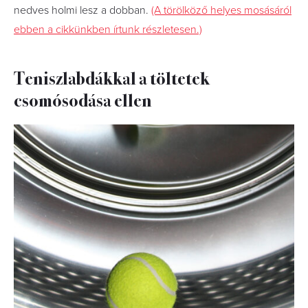
nedves holmi lesz a dobban.
(A törölköző helyes mosásáról
ebben a cikkünkben írtunk részletesen.)
Teniszlabdákkal a töltetek
csomósodása ellen