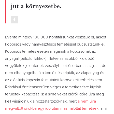
jut a környezetbe.
Évente mintegy 130 000 honfitársunkat veszítjük el, akiket
koporsós vagy hamvasztásos temetéssel búcsúztatunk el.
Koporsós temetés esetén magának a koporsónak az
anyagai (például lakkok), illetve az azokból kioldódó
vegyületek jelentenek veszélyt – elsősorban a talajra –, de
nem elhanyagolható a korsók és kripták, az alapanyag és
az előállítás kapcsán felmutatott környezeti terhelés sem.
Ráadásul értelemszerűen véges a temetkezésre kijelölt
területek kapacitása is: a sírhelyeket időről időre újra meg
kell vásárolniuk a hozzátartozóknak, mert
a nem újra
megváltott sírokba egy idő után más halottat temetnek
, ami