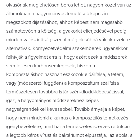
olvasónak meglehetősen boros lehet, nagyon közel van az
államokban a hagyományos temetések kapcsán
megszokott díjazásához, ahhoz képest nem magasabb
számottevően a költség, a gyakorlat elterjedésével pedig
minden valószínűség szerint még olcsóbbá válnak ezek az
alternatívák. Környezetvédelmi szakemberek ugyanakkor
felhívják a figyelmet arra is, hogy azért ezek a módszerek
sem teljesen karbonsemlegesek, hiszen a
komposztáláshoz használt eszközök előállítása, a tetem,
vagy (módszertől függően) a komposztátum szállítása
természetesen továbbra is jár szén-dioxid-kibocsátással,
igaz, a hagyományos módszerekhez képes
nagyságrendekkel kevesebbel. Tovább árnyalja a képet,
hogy nem mindenki alkalmas a komposztálós temetkezés
igénybevételére, mert bár a természetes szerves redukció
a legtöbb káros vírust és baktériumot elpusztítja, az ebola, a