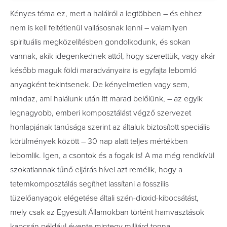
Kényes téma ez, mert a halálról a legtöbben – és ehhez
nem is kell feltétlenül vallásosnak lenni – valamilyen
spirituális megközelítésben gondolkodunk, és sokan
vannak, akik idegenkednek attól, hogy szerettük, vagy akár
később maguk földi maradványaira is egyfajta lebomló
anyagként tekintsenek. De kényelmetlen vagy sem,
mindaz, ami halálunk után itt marad belőlünk, – az egyik
legnagyobb, emberi komposztálást végző szervezet
honlapjának tanúsága szerint az általuk biztosított speciális
körülmények között – 30 nap alatt teljes mértékben
lebomlik. Igen, a csontok és a fogak is! A ma még rendkívül
szokatlannak tűnő eljárás hívei azt remélik, hogy a
tetemkomposztálás segíthet lassítani a fosszilis
tüzelőanyagok elégetése általi szén-dioxid-kibocsátást,
mely csak az Egyesült Államokban történt hamvasztások
kapcsán például évente mintegy milliárd tonna.