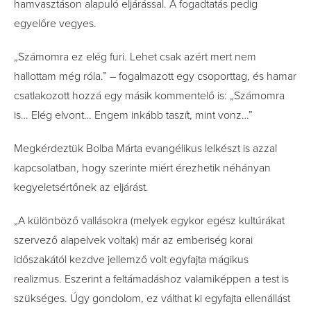
hamvasztáson alapuló eljárással. A fogadtatás pedig
egyelőre vegyes.
„Számomra ez elég furi. Lehet csak azért mert nem
hallottam még róla.” – fogalmazott egy csoporttag, és hamar
csatlakozott hozzá egy másik kommentelő is: „Számomra
is… Elég elvont… Engem inkább taszít, mint vonz…”
Megkérdeztük Bolba Márta evangélikus lelkészt is azzal
kapcsolatban, hogy szerinte miért érezhetik néhányan
kegyeletsértőnek az eljárást.
„A különböző vallásokra (melyek egykor egész kultúrákat
szervező alapelvek voltak) már az emberiség korai
időszakától kezdve jellemző volt egyfajta mágikus
realizmus. Eszerint a feltámadáshoz valamiképpen a test is
szükséges. Úgy gondolom, ez válthat ki egyfajta ellenállást