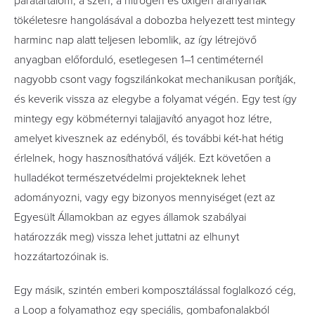
páratartalom, a szén, a nitrogén és oxigén arányának
tökéletesre hangolásával a dobozba helyezett test mintegy
harminc nap alatt teljesen lebomlik, az így létrejövő
anyagban előforduló, esetlegesen 1–1 centiméternél
nagyobb csont vagy fogszilánkokat mechanikusan porítják,
és keverik vissza az elegybe a folyamat végén. Egy test így
mintegy egy köbméternyi talajjavító anyagot hoz létre,
amelyet kivesznek az edényből, és további két-hat hétig
érlelnek, hogy hasznosíthatóvá váljék. Ezt követően a
hulladékot természetvédelmi projekteknek lehet
adományozni, vagy egy bizonyos mennyiséget (ezt az
Egyesült Államokban az egyes államok szabályai
határozzák meg) vissza lehet juttatni az elhunyt
hozzátartozóinak is.
Egy másik, szintén emberi komposztálással foglalkozó cég,
a Loop a folyamathoz egy speciális, gombafonalakból