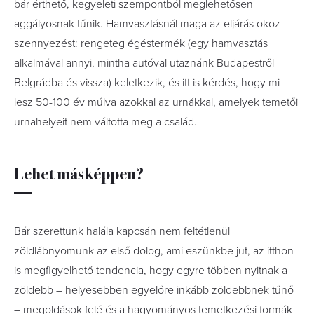
bár érthető, kegyeleti szempontból meglehetősen
aggályosnak tűnik. Hamvasztásnál maga az eljárás okoz
szennyezést: rengeteg égéstermék (egy hamvasztás
alkalmával annyi, mintha autóval utaznánk Budapestről
Belgrádba és vissza) keletkezik, és itt is kérdés, hogy mi
lesz 50-100 év múlva azokkal az urnákkal, amelyek temetői
urnahelyeit nem váltotta meg a család.
Lehet másképpen?
Bár szerettünk halála kapcsán nem feltétlenül
zöldlábnyomunk az első dolog, ami eszünkbe jut, az itthon
is megfigyelhető tendencia, hogy egyre többen nyitnak a
zöldebb – helyesebben egyelőre inkább zöldebbnek tűnő
– megoldások felé és a hagyományos temetkezési formák