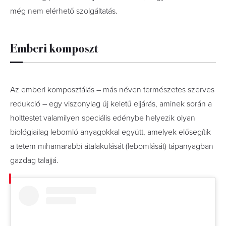
még nem elérhető szolgáltatás.
Emberi komposzt
Az emberi komposztálás – más néven természetes szerves
redukció – egy viszonylag új keletű eljárás, aminek során a
holttestet valamilyen speciális edénybe helyezik olyan
biológiailag lebomló anyagokkal együtt, amelyek elősegítik
a tetem mihamarabbi átalakulását (lebomlását) tápanyagban
gazdag talajjá.