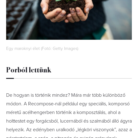
Egy maroknyi élet (Fotó: Getty Images)
Porból lettünk
De hogyan is történik mindez? Mára már több különböző
módon. A Recompose-nál például egy speciális, komporsó
méretű acélhengerben történik a komposztálás, ahol a
holttestet egy forgácsból, lucernából és szalmából álló ágyra
helyezik. Az edényben uralkodó „légköri viszonyok”, azaz a