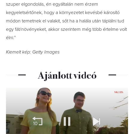
szuper elgondolás, én egyáltalán nem érzem
kegyeletsértőnek, hogy a környezetet kevésbé károsító
módon temetnek el valakit, sőt ha a halála után táplálni tud
egy fát/növényeket, akkor szerintem még több értelme volt
élni.”
Kiemelt kép: Getty Images
Ajánlott videó