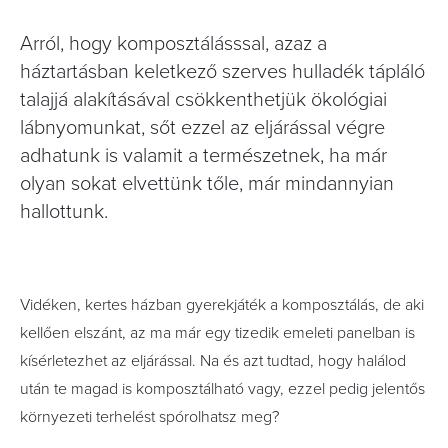
Arról, hogy komposztálásssal, azaz a
háztartásban keletkező szerves hulladék tápláló
talajjá alakításával csökkenthetjük ökológiai
lábnyomunkat, sőt ezzel az eljárással végre
adhatunk is valamit a természetnek, ha már
olyan sokat elvettünk tőle, már mindannyian
hallottunk.
Vidéken, kertes házban gyerekjáték a komposztálás, de aki
kellően elszánt, az ma már egy tizedik emeleti panelban is
kísérletezhet az eljárással. Na és azt tudtad, hogy halálod
után te magad is komposztálható vagy, ezzel pedig jelentős
környezeti terhelést spórolhatsz meg?