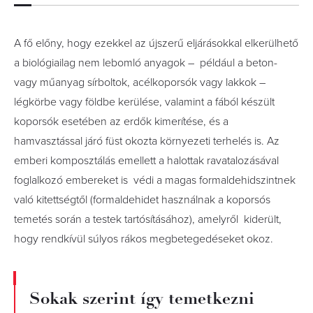
A fő előny, hogy ezekkel az újszerű eljárásokkal elkerülhető
a biológiailag nem lebomló anyagok – például a beton-
vagy műanyag sírboltok, acélkoporsók vagy lakkok –
légkörbe vagy földbe kerülése, valamint a fából készült
koporsók esetében az erdők kimerítése, és a
hamvasztással járó füst okozta környezeti terhelés is. Az
emberi komposztálás emellett a halottak ravatalozásával
foglalkozó embereket is védi a magas formaldehidszintnek
való kitettségtől (formaldehidet használnak a koporsós
temetés során a testek tartósításához), amelyről kiderült,
hogy rendkívül súlyos rákos megbetegedéseket okoz.
Sokak szerint így temetkezni