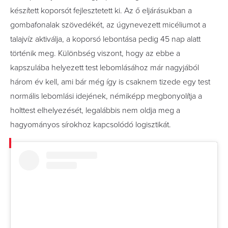
készített koporsót fejlesztetett ki. Az ő eljárásukban a
gombafonalak szövedékét, az úgynevezett micéliumot a
talajvíz aktiválja, a koporsó lebontása pedig 45 nap alatt
történik meg. Különbség viszont, hogy az ebbe a
kapszulába helyezett test lebomlásához már nagyjából
három év kell, ami bár még így is csaknem tizede egy test
normális lebomlási idejének, némiképp megbonyolítja a
holttest elhelyezését, legalábbis nem oldja meg a
hagyományos sírokhoz kapcsolódó logisztikát.