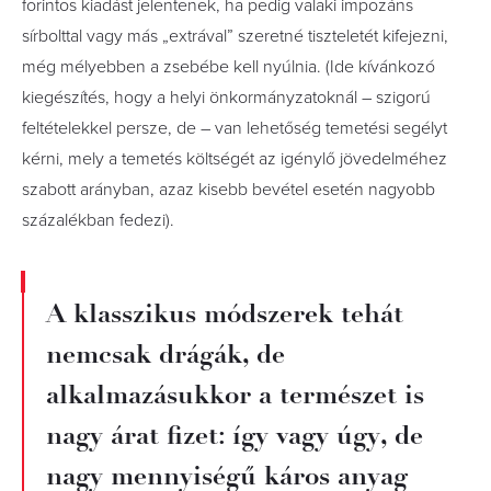
forintos kiadást jelentenek, ha pedig valaki impozáns
sírbolttal vagy más „extrával” szeretné tiszteletét kifejezni,
még mélyebben a zsebébe kell nyúlnia. (Ide kívánkozó
kiegészítés, hogy a helyi önkormányzatoknál – szigorú
feltételekkel persze, de – van lehetőség temetési segélyt
kérni, mely a temetés költségét az igénylő jövedelméhez
szabott arányban, azaz kisebb bevétel esetén nagyobb
százalékban fedezi).
A klasszikus módszerek tehát
nemcsak drágák, de
alkalmazásukkor a természet is
nagy árat fizet: így vagy úgy, de
nagy mennyiségű káros anyag