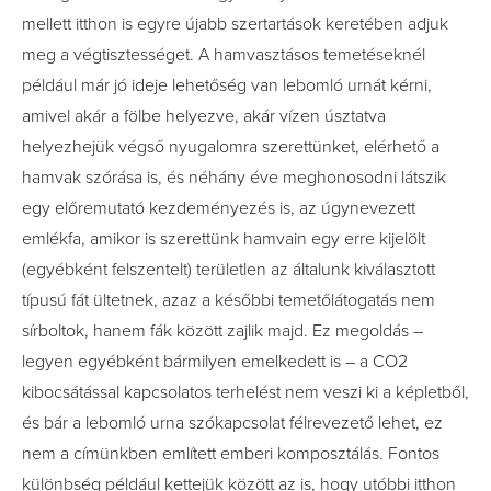
mellett itthon is egyre újabb szertartások keretében adjuk
meg a végtisztességet. A hamvasztásos temetéseknél
például már jó ideje lehetőség van lebomló urnát kérni,
amivel akár a fölbe helyezve, akár vízen úsztatva
helyezhejük végső nyugalomra szerettünket, elérhető a
hamvak szórása is, és néhány éve meghonosodni látszik
egy előremutató kezdeményezés is, az úgynevezett
emlékfa, amikor is szerettünk hamvain egy erre kijelölt
(egyébként felszentelt) területlen az általunk kiválasztott
típusú fát ültetnek, azaz a későbbi temetőlátogatás nem
sírboltok, hanem fák között zajlik majd. Ez megoldás –
legyen egyébként bármilyen emelkedett is – a CO2
kibocsátással kapcsolatos terhelést nem veszi ki a képletből,
és bár a lebomló urna szókapcsolat félrevezető lehet, ez
nem a címünkben említett emberi komposztálás. Fontos
különbség például kettejük között az is, hogy utóbbi itthon