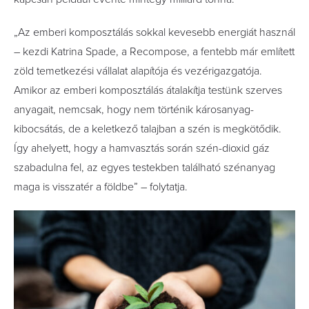
„Az emberi komposztálás sokkal kevesebb energiát használ
– kezdi Katrina Spade, a Recompose, a fentebb már említett
zöld temetkezési vállalat alapítója és vezérigazgatója.
Amikor az emberi komposztálás átalakítja testünk szerves
anyagait, nemcsak, hogy nem történik károsanyag-
kibocsátás, de a keletkező talajban a szén is megkötődik.
Így ahelyett, hogy a hamvasztás során szén-dioxid gáz
szabadulna fel, az egyes testekben található szénanyag
maga is visszatér a földbe” – folytatja.