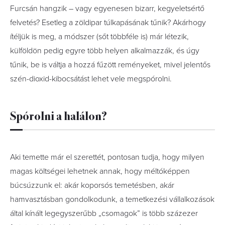
Furcsán hangzik – vagy egyenesen bizarr, kegyeletsértő
felvetés? Esetleg a zöldipar túlkapásának tűnik? Akárhogy
ítéljük is meg, a módszer (sőt többféle is) már létezik,
külföldön pedig egyre több helyen alkalmazzák, és úgy
tűnik, be is váltja a hozzá fűzött reményeket, mivel jelentős
szén-dioxid-kibocsátást lehet vele megspórolni.
Spórolni a halálon?
Aki temette már el szerettét, pontosan tudja, hogy milyen
magas költségei lehetnek annak, hogy méltóképpen
búcsúzzunk el: akár koporsós temetésben, akár
hamvasztásban gondolkodunk, a temetkezési vállalkozások
által kínált legegyszerűbb „csomagok” is több százezer