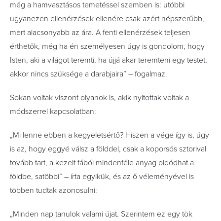
még a hamvasztásos temetéssel szemben is: utóbbi
ugyanezen ellenérzések ellenére csak azért népszerűbb,
mert alacsonyabb az ára. A fenti ellenérzések teljesen
érthetők, még ha én személyesen úgy is gondolom, hogy
Isten, aki a világot teremti, ha újjá akar teremteni egy testet,
akkor nincs szüksége a darabjaira” – fogalmaz.
Sokan voltak viszont olyanok is, akik nyitottak voltak a
módszerrel kapcsolatban:
„Mi lenne ebben a kegyeletsértő? Hiszen a vége így is, úgy
is az, hogy eggyé válsz a földdel, csak a koporsós sztorival
tovább tart, a kezelt fából mindenféle anyag oldódhat a
földbe, satöbbi” – írta egyikük, és az ő véleményével is
többen tudtak azonosulni:
„Minden nap tanulok valami újat. Szerintem ez egy tök