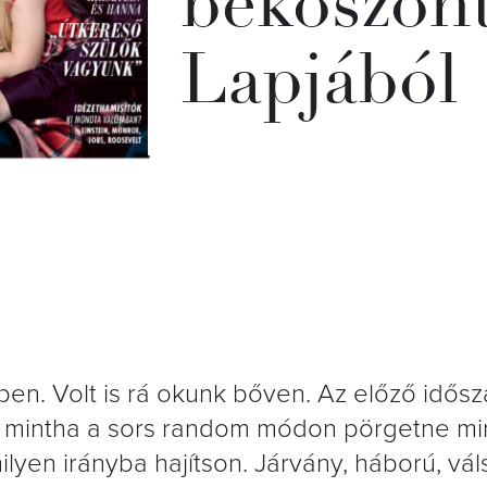
beköszönt
Lapjából
en. Volt is rá okunk bőven. Az előző idősz
ti, mintha a sors random módon pörgetne mi
yen irányba hajítson. Járvány, háború, vál