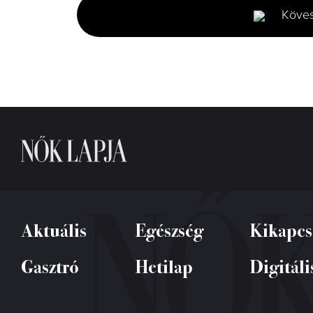
minutes,
Köve
6
seconds
Volume
0%
Aktuális
Egészség
Kikapcs
Gasztró
Hetilap
Digitáli