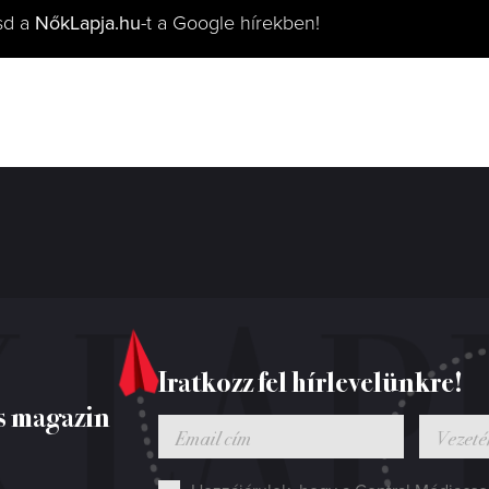
sd a
NőkLapja.hu
-t a Google hírekben!
Iratkozz fel hírlevelünkre!
s magazin