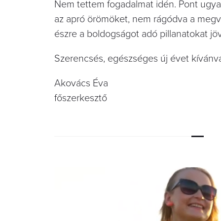
Nem tettem fogadalmat idén. Pont ugyan
az apró örömöket, nem rágódva a megvá
észre a boldogságot adó pillanatokat jöv
Szerencsés, egészséges új évet kívánv
Akovács Éva
főszerkesztő