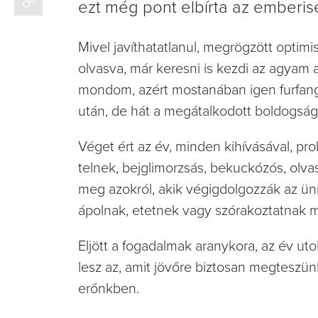
ezt még pont elbírta az emberisé
Mivel javíthatatlanul, megrögzött optim
olvasva, már keresni is kezdi az agyam 
mondom, azért mostanában igen furfangos
után, de hát a megátalkodott boldogság
Véget ért az év, minden kihívásával, p
telnek, bejglimor­zsás, bekuckózós, olv
meg azokról, akik végigdolgozzák az ün
ápolnak, etetnek vagy szórakoztatnak m
Eljött a fogadalmak aranykora, az év uto
lesz az, amit jövőre biztosan megteszünk.
erőnkben.