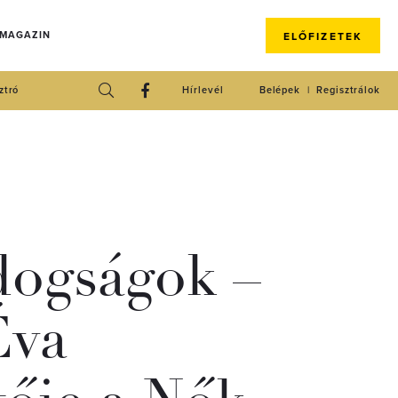
 MAGAZIN
ELŐFIZETEK
ztró
Hírlevél
Belépek
Regisztrálok
dogságok –
Éva