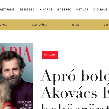
AKTUÁLIS
EGÉSZSÉG
KIKAPCS
GASZTRÓ
HETILAP
DIGITÁLIS
divat
asztrológia
lélek
gas
AKTUÁLIS
Apró bol
Akovács 