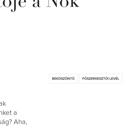
ője a Nők
BEKÖSZÖNTŐ
FŐSZERKESZTŐI LEVÉL
ak
nket a
ság? Aha,