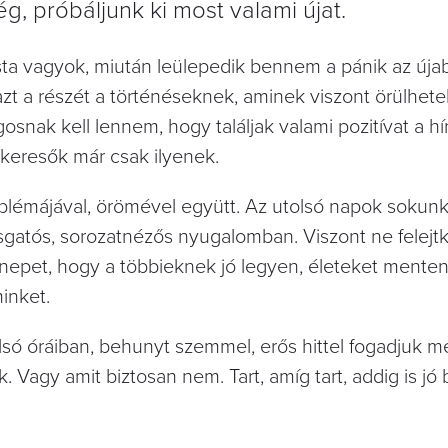
g, próbáljunk ki most valami újat.
ista vagyok, miután leülepedik bennem a pánik az úja
azt a részét a történéseknek, aminek viszont örülhet
nak kell lennem, hogy találjak valami pozitívat a h
keresők már csak ilyenek.
roblémájával, örömével együtt. Az utolsó napok sokun
asgatós, sorozatnézős nyugalomban. Viszont ne felej
nepet, hogy a többieknek jó legyen, életeket menten
inket.
lsó óráiban, behunyt szemmel, erős hittel fogadjuk me
 Vagy amit biztosan nem. Tart, amíg tart, addig is jó b