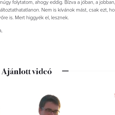
úgy folytatom, ahogy eddig. Bízva a jóban, a jobban
ltoztathatatlanon. Nem is kívánok mást, csak ezt, h
őre is. Mert higgyék el, lesznek.
a,
Ajánlott videó