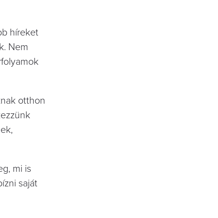
bb híreket
ek. Nem
írfolyamok
knak otthon
tkezzünk
ek,
g, mi is
ízni saját