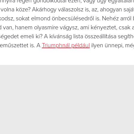
 annyira régen gondolkodtál ezen, vagy úgy egyáltalán
 volna köze? Akárhogy válaszolsz is, az, ahogyan sajá
kodsz, sokat elmond önbecsülésedről is. Nehéz arról
 van, hanem olyasmire vágysz, ami kényeztet, csak a
égedet emeli ki? A kívánság lista összeállítása segít
neműszettet is. A
Triumphnál például
ilyen ünnepi, mé