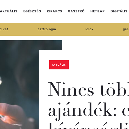
AKTUÁLIS
EGÉSZSÉG
KIKAPCS
GASZTRÓ
HETILAP
DIGITÁLIS
divat
asztrológia
lélek
gas
AKTUÁLIS
Nincs töb
ajándék: e