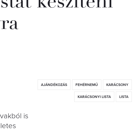
stát készíteni
ra
AJÁNDÉKOZÁS
FEHÉRNEMŰ
KARÁCSONY
KARÁCSONYI LISTA
LISTA
vakból is
letes