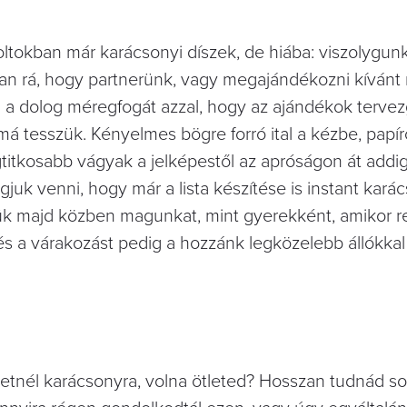
ltokban már karácsonyi díszek, de hiába: viszolygun
 van rá, hogy partnerünk, vagy megajándékozni kívánt
i a dolog méregfogát azzal, hogy az ajándékok terve
á tesszük. Kényelmes bögre forró ital a kézbe, papír
egtitkosabb vágyak a jelképestől az apróságon át addig
gjuk venni, hogy már a lista készítése is instant kará
ük majd közben magunkat, mint gyerekként, amikor 
 és a várakozást pedig a hozzánk legközelebb állókka
tnél karácsonyra, volna ötleted? Hosszan tudnád sor