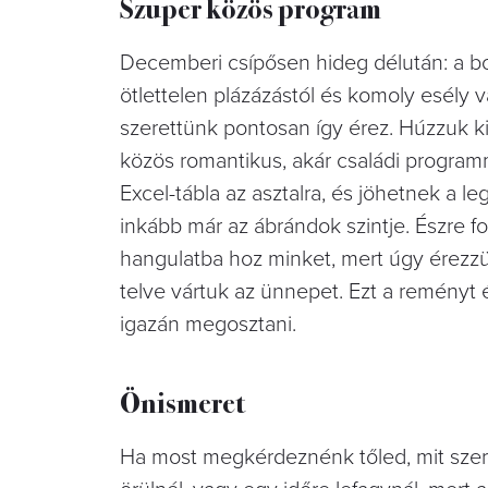
Szuper közös program
Decemberi csípősen hideg délután: a bo
ötlettelen plázázástól és komoly esély
szerettünk pontosan így érez. Húzzuk k
közös romantikus, akár családi programm
Excel-tábla az asztalra, és jöhetnek a l
inkább már az ábrándok szintje. Észre fo
hangulatba hoz minket, mert úgy érezz
telve vártuk az ünnepet. Ezt a reményt
igazán megosztani.
Önismeret
Ha most megkérdeznénk tőled, mit szere