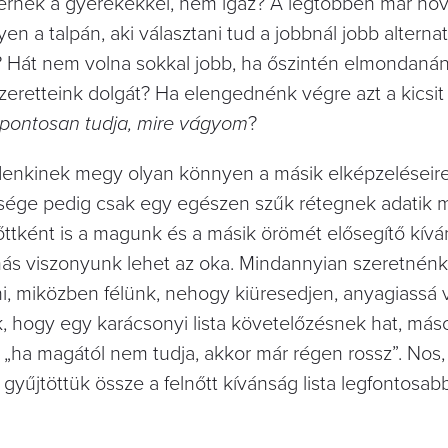
ernek a gyerekekkel, nem igaz? A legtöbben már n
en a talpán, aki választani tud a jobbnál jobb alternat
t? Hát nem volna sokkal jobb, ha őszintén elmondanán
zeretteink dolgát? Ha elengednénk végre azt a kicsi
 pontosan tudja, mire vágyom
?
ndenkinek megy olyan könnyen a másik elképzeléseire
sége pedig csak egy egészen szűk rétegnek adatik 
ttként is a magunk és a másik örömét elősegítő kíván
emás viszonyunk lehet az oka. Mindannyian szeretnén
pni, miközben félünk, nehogy kiüresedjen, anyagiassá 
k, hogy egy karácsonyi lista követelőzésnek hat, más
gy „ha magától nem tudja, akkor már régen rossz”. Nos,
yűjtöttük össze a felnőtt kívánság lista legfontosab