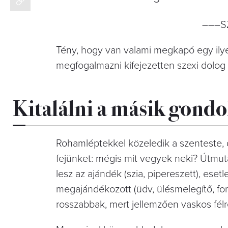
–––S
Tény, hogy van valami megkapó egy ilyen
megfogalmazni kifejezetten szexi dolog 
Kitalálni a másik gondo
Rohamléptekkel közeledik a szenteste, 
fejünket: mégis mit vegyek neki? Útmu
lesz az ajándék (szia, pipereszett), es
megajándékozott (üdv, ülésmelegítő, fon
rosszabbak, mert jellemzően vaskos fél