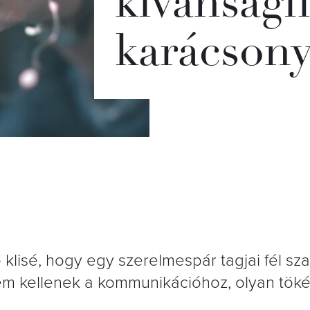
kívánságli
karácsony
klisé, hogy egy szerelmespár tagjai fél sza
em kellenek a kommunikációhoz, olyan töké