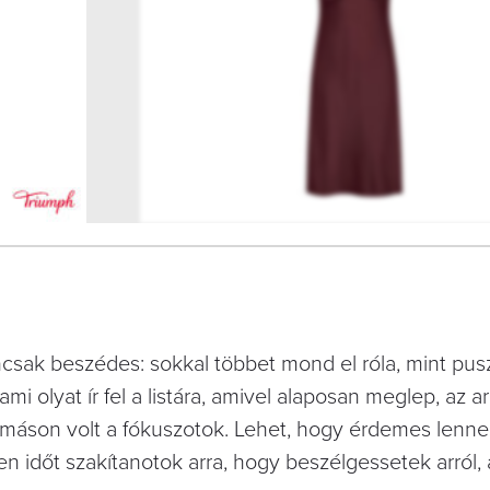
3
FOTÓ
ncsak beszédes: sokkal többet mond el róla, mint pusz
ami olyat ír fel a listára, amivel alaposan meglep, az ar
máson volt a fókuszotok. Lehet, hogy érdemes lenne a
en időt szakítanotok arra, hogy beszélgessetek arról,