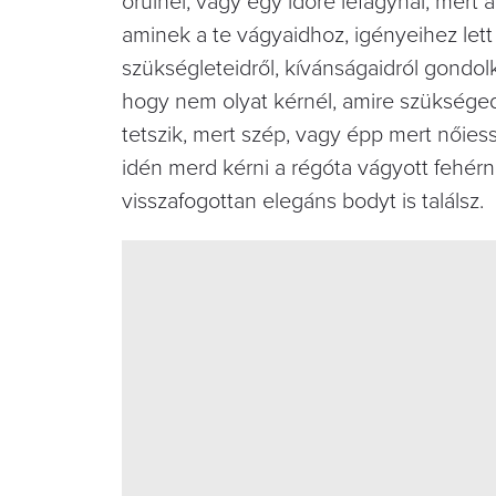
örülnél, vagy egy időre lefagynál, mert
aminek a te vágyaidhoz, igényeihez lett
szükségleteidről, kívánságaidról gondol
hogy nem olyat kérnél, amire szükséged
tetszik, mert szép, vagy épp mert nőiess
idén merd kérni a régóta vágyott fehér
visszafogottan elegáns bodyt is találsz.