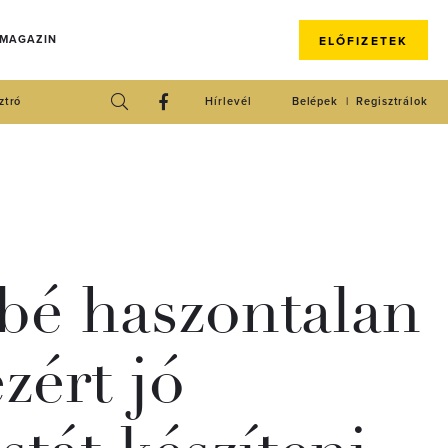
 MAGAZIN
ELŐFIZETEK
ztró
Hírlevél
Belépek
Regisztrálok
bé haszontalan
zért jó