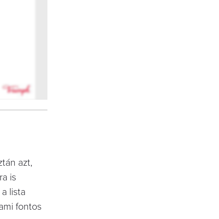
tán azt,
ra is
 lista
 ami fontos