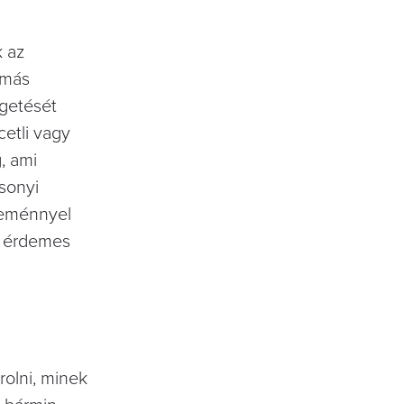
k az
 más
zgetését
cetli vagy
, ami
csonyi
reménnyel
l érdemes
olni, minek