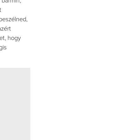
 bármin,
t
 beszélned,
zért
het, hogy
gis