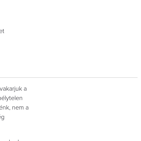
et
vakarjuk a
mélytelen
nénk, nem a
ég