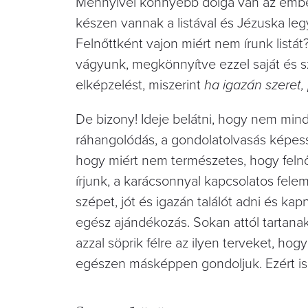
Mennyivel könnyebb dolga van az emb
készen vannak a listával és Jézuska legy
Felnőttként vajon miért nem írunk listá
vágyunk, megkönnyítve ezzel saját és s
elképzelést, miszerint
ha igazán szeret,
De bizony! Ideje belátni, hogy nem mi
ráhangolódás, a gondolatolvasás képes
hogy miért nem természetes, hogy felnő
írjunk, a karácsonnyal kapcsolatos fel
szépet, jót és igazán találót adni és ka
egész ajándékozás. Sokan attól tartana
azzal söprik félre az ilyen terveket, ho
egészen másképpen gondoljuk. Ezért is g