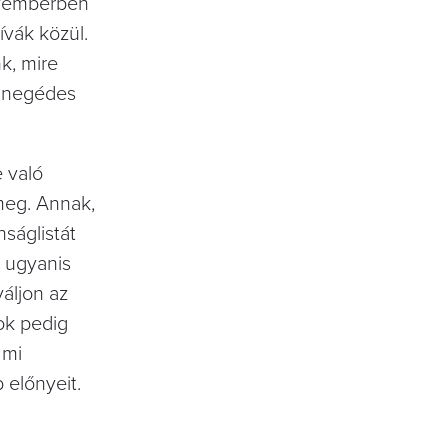
ovemberben
ívák közül.
k, mire
t negédes
 való
meg. Annak,
ságlistát
k ugyanis
váljon az
ok pedig
 mi
b előnyeit.