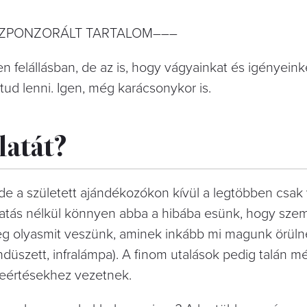
ZPONZORÁLT TARTALOM–––
 felállásban, de az is, hogy vágyainkat és igényeink
tud lenni. Igen, még karácsonykor is.
latát?
de a született ajándékozókon kívül a legtöbben csak 
tatás nélkül könnyen abba a hibába esünk, hogy sze
etleg olyasmit veszünk, aminek inkább mi magunk örül
düszett, infralámpa). A finom utalások pedig talán m
reértésekhez vezetnek.