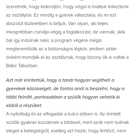
szeretnék, hogy kiderüljön, hogy végül is miattuk érkeztünk
az osztályba. Ez mindig a gyerek választása, és mi ezt
abszolút tiszteletben is tartjuk. Van olyan, aki teljes
inkognitóban csinálja végig a foglalkozást, de vannak, akik
bár így indulnak neki, a program végére mégis
megteremtődik az a biztonságos légkör, amiben aztán
önként mondják el az osztálynak, hogy bizony ők is voltak a
Bátor Táborban.
Azt már érintettük, hogy a tanár hogyan segítheti a
gyerekek közösségét, de fontos arról is beszélni, hogy a
többi felnőtt, pontosabban a szülők hogyan vehetik ki
ebből a részüket.
A nyitottság és az elfogadás a kulcs ebben is. Az érintett
szülők gyakran küzdenek a többivel, mert azok nem tudnak
eleget a betegségről, esetleg azt hiszik, hogy fertőző, nem