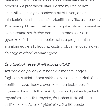
növekszik a programok után. Persze nyilván nehéz
szétszálazni, hogy ez pontosan miért is van, de az
mindenképpen kimutatható, szignifikáns változás, hogy a 7-
10 évesek jobb kedvűnek érzik magukat utána, valamint nő
az összetartozás érzése bennük – nemcsak az érintett
gyerekeknél, hanem a többieknél is, a program után
általában úgy érzik, hogy az osztály jobban elfogadja őket,
és hogy kevésbé vannak egyedül.
És a tanárok részéről mit tapasztaltok?
Azt eddig egytől egyig mindenki elmondta, hogy a
foglalkozás utáni időben sokkal kevesebb az eszkalálódó
konfliktus, azaz hogy a gyerekek meg tudják beszélni
egymással a nézeteltéréseiket, és sokkal jobban figyelnek
egymásra, a másik igényeire, és jobban tiszteletben is
tartják ezeket. Az osztályfőnökök a 2 x 90 percben