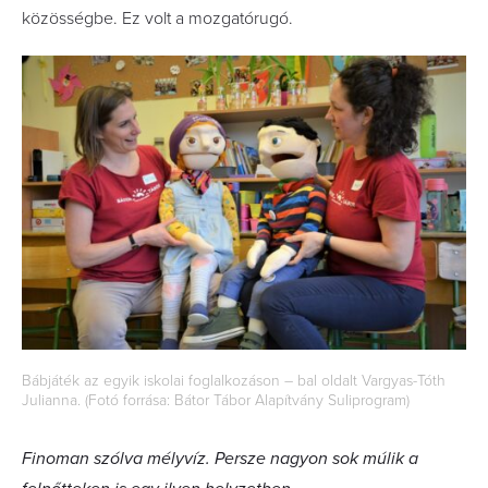
közösségbe. Ez volt a mozgatórugó.
Bábjáték az egyik iskolai foglalkozáson – bal oldalt Vargyas-Tóth
Julianna. (Fotó forrása: Bátor Tábor Alapítvány Suliprogram)
Finoman szólva mélyvíz. Persze nagyon sok múlik a