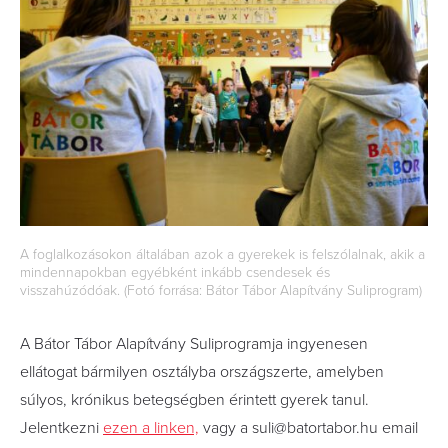
A foglalkozásokon általában azok a gyerekek is felszólalnak, akik a
mindennapokban egyébként inkább csendesek és
visszahúzódóak. (Fotó forrása: Bátor Tábor Alapítvány Suliprogram)
A Bátor Tábor Alapítvány Suliprogramja ingyenesen
ellátogat bármilyen osztályba országszerte, amelyben
súlyos, krónikus betegségben érintett gyerek tanul.
Jelentkezni
ezen a linken,
vagy a suli@batortabor.hu email