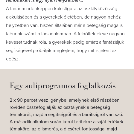
felnőtteken is egy ilyen helyzetben…
A tanár mindenképpen kulcsfigura az osztályközösség
alakulásában és a gyerekek életében, de nagyon nehéz
helyzetben van, hiszen általában már a betegség maga is
tabunak számít a társadalomban. A felnőttek eleve nagyon
keveset tudnak róla, a gyerekek pedig emiatt a fantáziájuk
segítségével próbálják megfejteni, hogy mit is jelent az
egész.
Egy suliprogramos foglalkozás
2 x 90 percet vesz igénybe, amelynek első részében
röviden összefoglalják az osztálynak a betegség
témakörét, majd a segítségről és a barátságról van szó.
A második alkalom során kerül terítékre a saját értékek
témaköre, az elismerés, a dicséret fontossága, majd