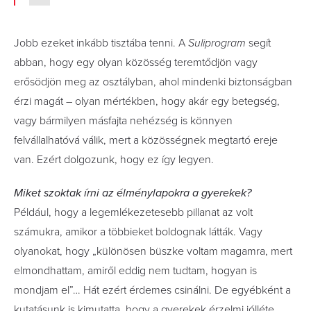
Jobb ezeket inkább tisztába tenni. A
Suliprogram
segít
abban, hogy egy olyan közösség teremtődjön vagy
erősödjön meg az osztályban, ahol mindenki biztonságban
érzi magát – olyan mértékben, hogy akár egy betegség,
vagy bármilyen másfajta nehézség is könnyen
felvállalhatóvá válik, mert a közösségnek megtartó ereje
van. Ezért dolgozunk, hogy ez így legyen.
Miket szoktak írni az élménylapokra a gyerekek?
Például, hogy a legemlékezetesebb pillanat az volt
számukra, amikor a többieket boldognak látták. Vagy
olyanokat, hogy „különösen büszke voltam magamra, mert
elmondhattam, amiről eddig nem tudtam, hogyan is
mondjam el”… Hát ezért érdemes csinálni. De egyébként a
kutatásunk is kimutatta, hogy a gyerekek érzelmi jólléte