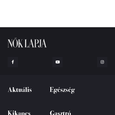
Aktuális
Egészség
Kikapcs
Gasztró