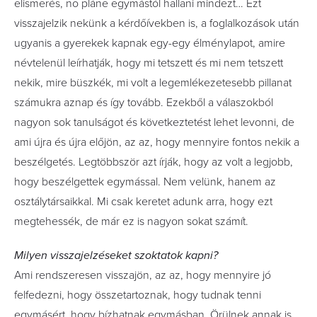
elismerés, no pláne egymástól hallani mindezt… Ezt
visszajelzik nekünk a kérdőívekben is, a foglalkozások után
ugyanis a gyerekek kapnak egy-egy élménylapot, amire
névtelenül leírhatják, hogy mi tetszett és mi nem tetszett
nekik, mire büszkék, mi volt a legemlékezetesebb pillanat
számukra aznap és így tovább. Ezekből a válaszokból
nagyon sok tanulságot és következtetést lehet levonni, de
ami újra és újra előjön, az az, hogy mennyire fontos nekik a
beszélgetés. Legtöbbször azt írják, hogy az volt a legjobb,
hogy beszélgettek egymással. Nem velünk, hanem az
osztálytársaikkal. Mi csak keretet adunk arra, hogy ezt
megtehessék, de már ez is nagyon sokat számít.
Milyen visszajelzéseket szoktatok kapni?
Ami rendszeresen visszajön, az az, hogy mennyire jó
felfedezni, hogy összetartoznak, hogy tudnak tenni
egymásért, hogy bízhatnak egymásban. Örülnek annak is,