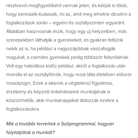
résztvevő-megfigyelőként vannak jelen, és kérjük is tőlük,
hogy keressék-kutassák, mi az, amit meg lehetne dicsérni a
foglalkozások során – egyéni és osztályszinten egyaránt.
Általában hasznosnak érzik, hogy egy új helyzetben, más
szerepekben láthatják a gyerekeket, és gyakran feltűnik
nekik az is, ha például a nagyszájúbbak visszafogják
magukat, a csendes gyerekek pedig többször felszólalnak.
Volt egy hatodikos kisfiú például, akiről a foglalkozás után
mondta el az osztályfőnök, hogy most látta életében először
mosolyogni. Ezek a sikerek a végtelenül figyelmes,
érzékeny és képzett önkénteseink munkájának is
köszönhetők, akik munkanapjaikat áldozzák ezekre a
foglalkozásokra.
Mik a további terveitek a Suliprogrammal, hogyan
folytatjátok a munkát?