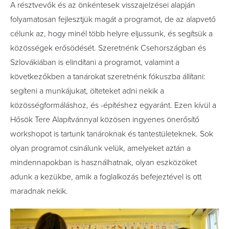
A résztvevők és az önkéntesek visszajelzései alapján
folyamatosan fejlesztjük magát a programot, de az alapvető
célunk az, hogy minél több helyre eljussunk, és segítsük a
közösségek erősödését. Szeretnénk Csehországban és
Szlovákiában is elindítani a programot, valamint a
következőkben a tanárokat szeretnénk fókuszba állítani:
segíteni a munkájukat, ölteteket adni nekik a
közösségformáláshoz, és -építéshez egyaránt. Ezen kívül a
Hősök Tere Alapítvánnyal közösen ingyenes önerősítő
workshopot is tartunk tanároknak és tantestületeknek. Sok
olyan programot csinálunk velük, amelyeket aztán a
mindennapokban is használhatnak, olyan eszközöket
adunk a kezükbe, amik a foglalkozás befejeztével is ott
maradnak nekik.