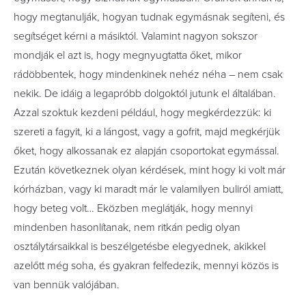
hogy megtanulják, hogyan tudnak egymásnak segíteni, és
segítséget kérni a másiktól. Valamint nagyon sokszor
mondják el azt is, hogy megnyugtatta őket, mikor
rádöbbentek, hogy mindenkinek nehéz néha – nem csak
nekik. De idáig a legapróbb dolgoktól jutunk el általában.
Azzal szoktuk kezdeni például, hogy megkérdezzük: ki
szereti a fagyit, ki a lángost, vagy a gofrit, majd megkérjük
őket, hogy alkossanak ez alapján csoportokat egymással.
Ezután következnek olyan kérdések, mint hogy ki volt már
kórházban, vagy ki maradt már le valamilyen buliról amiatt,
hogy beteg volt… Eközben meglátják, hogy mennyi
mindenben hasonlítanak, nem ritkán pedig olyan
osztálytársaikkal is beszélgetésbe elegyednek, akikkel
azelőtt még soha, és gyakran felfedezik, mennyi közös is
van bennük valójában.