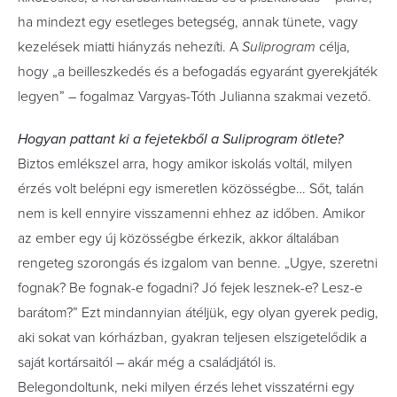
ha mindezt egy esetleges betegség, annak tünete, vagy
kezelések miatti hiányzás nehezíti. A
Suliprogram
célja,
hogy „a beilleszkedés és a befogadás egyaránt gyerekjáték
legyen” – fogalmaz Vargyas-Tóth Julianna szakmai vezető.
Hogyan pattant ki a fejetekből a Suliprogram ötlete?
Biztos emlékszel arra, hogy amikor iskolás voltál, milyen
érzés volt belépni egy ismeretlen közösségbe… Sőt, talán
nem is kell ennyire visszamenni ehhez az időben. Amikor
az ember egy új közösségbe érkezik, akkor általában
rengeteg szorongás és izgalom van benne. „Ugye, szeretni
fognak? Be fognak-e fogadni? Jó fejek lesznek-e? Lesz-e
barátom?” Ezt mindannyian átéljük, egy olyan gyerek pedig,
aki sokat van kórházban, gyakran teljesen elszigetelődik a
saját kortársaitól – akár még a családjától is.
Belegondoltunk, neki milyen érzés lehet visszatérni egy