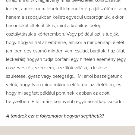
unalommal. A világjárvány miatt bevezetett korlátozások
idején, amikor nem lehetett kimenni még a játszótérre sem,
hanem a szobájukban kellett egyedül ücsörögniük, akkor
hasonlókat éltek át ők is, mint a krónikus beteg
osztálytársuk a kórteremben. Vagy például azt is tudják,
hogy hogyan hat az emberre, amikor a mindennapi életét
(amiben egy csomó minden van: család, barátok, háziállat,
leckeírás) hogyan tudja borítani egy hirtelen esemény (egy
összeveszés, szerelem, a szülők válása, a kistesó
születése, gyász vagy betegség)… Mi arról beszélgetünk
velük, hogy ilyen mindenkinek előfordul az életében, és
hogy mi segített például pont nekik abban az adott
helyzetben. Ettől máris könnyebb egymással kapcsolódni.
A tanárok ezt a folyamatot hogyan segíthetik?