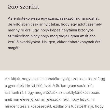
Szó szerint
Az énhatékonyság egy száraz szakszónak hangozhat,
de valójában csak annyit takar, hogy egy adott személy
mennyire érzi úgy, hogy képes helytállni bizonyos
szituációban, vagy hogy meg tudja ugrani az útjába
kerülő akadályokat. Ha igen, akkor énhatékonynak érzi
magát.
Azt látjuk, hogy a tanári énhatékonyság szorosan összefügg
a gyerekek iskolai jóllétével. A Suliprogram során időt
szánunk rá, hogy megerősítsük az osztályfőnököt abban,
amit már eleve jól csinál, jelezzük neki, hogy látjuk, mi
mindent tesz a közösségért, ezáltal ő is tudatosíthatja, hogy