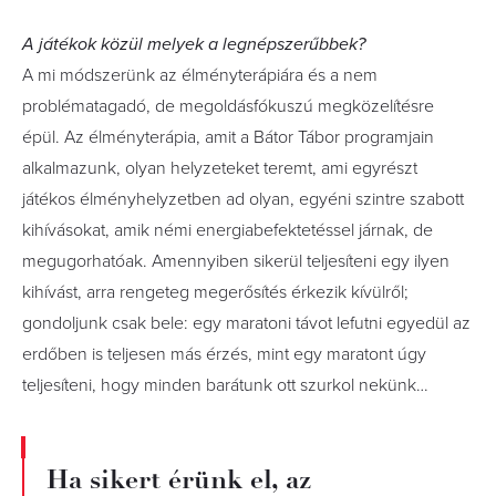
A játékok közül melyek a legnépszerűbbek?
A mi módszerünk az élményterápiára és a nem
problématagadó, de megoldásfókuszú megközelítésre
épül. Az élményterápia, amit a Bátor Tábor programjain
alkalmazunk, olyan helyzeteket teremt, ami egyrészt
játékos élményhelyzetben ad olyan, egyéni szintre szabott
kihívásokat, amik némi energiabefektetéssel járnak, de
megugorhatóak. Amennyiben sikerül teljesíteni egy ilyen
kihívást, arra rengeteg megerősítés érkezik kívülről;
gondoljunk csak bele: egy maratoni távot lefutni egyedül az
erdőben is teljesen más érzés, mint egy maratont úgy
teljesíteni, hogy minden barátunk ott szurkol nekünk…
Ha sikert érünk el, az