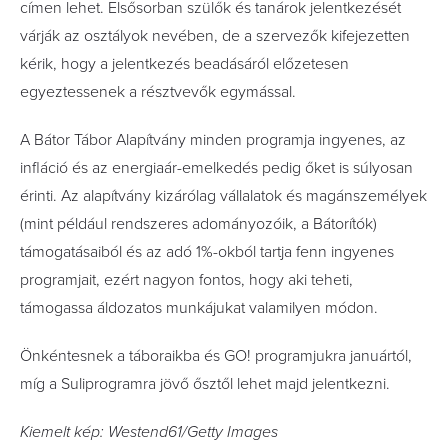
címen lehet. Elsősorban szülők és tanárok jelentkezését
várják az osztályok nevében, de a szervezők kifejezetten
kérik, hogy a jelentkezés beadásáról előzetesen
egyeztessenek a résztvevők egymással.
A Bátor Tábor Alapítvány minden programja ingyenes, az
infláció és az energiaár-emelkedés pedig őket is súlyosan
érinti. Az alapítvány kizárólag vállalatok és magánszemélyek
(mint például rendszeres adományozóik, a Bátorítók)
támogatásaiból és az adó 1%-okból tartja fenn ingyenes
programjait, ezért nagyon fontos, hogy aki teheti,
támogassa áldozatos munkájukat valamilyen módon.
Önkéntesnek a táboraikba és GO! programjukra januártól,
míg a Suliprogramra jövő ősztől lehet majd jelentkezni.
Kiemelt kép: Westend61/Getty Images