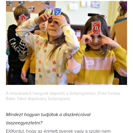
A felszabadult hangulat alapvető a Suliprogramon. (Fotó forrása:
Bátor Tábor Alapítvány Suliprogram)
Mindezt hogyan tudjátok a diszkrécióval
összeegyeztetni?
Előfordul, hogy az érintett gyerek vagy a szülei nem