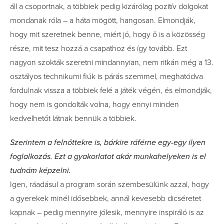
áll a csoportnak, a többiek pedig kizárólag pozitív dolgokat
mondanak róla – a háta mögött, hangosan. Elmondják,
hogy mit szeretnek benne, miért jó, hogy ő is a közösség
része, mit tesz hozzá a csapathoz és így tovább. Ezt
nagyon szokták szeretni mindannyian, nem ritkán még a 13.
osztályos technikumi fiúk is párás szemmel, meghatódva
fordulnak vissza a többiek felé a játék végén, és elmondják,
hogy nem is gondolták volna, hogy ennyi minden
kedvelhetőt látnak bennük a többiek.
Szerintem a felnőttekre is, bárkire ráférne egy-egy ilyen
foglalkozás. Ezt a gyakorlatot akár munkahelyeken is el
tudnám képzelni.
Igen, ráadásul a program során szembesülünk azzal, hogy
a gyerekek minél idősebbek, annál kevesebb dicséretet
kapnak – pedig mennyire jólesik, mennyire inspiráló is az