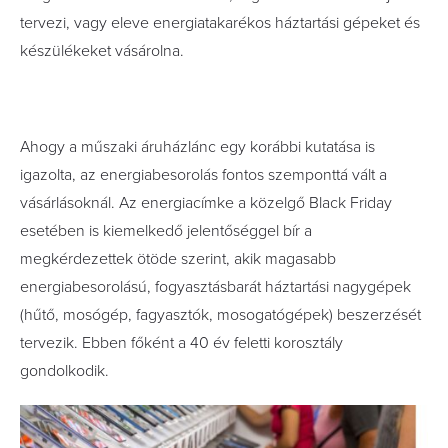
tervezi, vagy eleve energiatakarékos háztartási gépeket és
készülékeket vásárolna.
Ahogy a műszaki áruházlánc egy korábbi kutatása is
igazolta, az energiabesorolás fontos szemponttá vált a
vásárlásoknál. Az energiacímke a közelgő Black Friday
esetében is kiemelkedő jelentőséggel bír a
megkérdezettek ötöde szerint, akik magasabb
energiabesorolású, fogyasztásbarát háztartási nagygépek
(hűtő, mosógép, fagyasztók, mosogatógépek) beszerzését
tervezik. Ebben főként a 40 év feletti korosztály
gondolkodik.