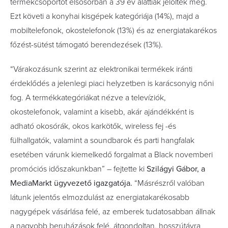
termékcsoportot elsősorban a 39 év alattiak jelölték meg.
Ezt követi a konyhai kisgépek kategóriája (14%), majd a
mobiltelefonok, okostelefonok (13%) és az energiatakarékos
főzést-sütést támogató berendezések (13%).
“Várakozásunk szerint az elektronikai termékek iránti
érdeklődés a jelenlegi piaci helyzetben is karácsonyig nőni
fog. A termékkategóriákat nézve a televíziók,
okostelefonok, valamint a kisebb, akár ajándékként is
adható okosórák, okos karkötők, wireless fej -és
fülhallgatók, valamint a soundbarok és parti hangfalak
esetében várunk kiemelkedő forgalmat a Black novemberi
promóciós időszakunkban” – fejtette ki
Szilágyi Gábor, a
MediaMarkt ügyvezető igazgatója.
“Másrészről valóban
látunk jelentős elmozdulást az energiatakarékosabb
nagygépek vásárlása felé, az emberek tudatosabban állnak
a nagyobb beruházások felé, átgondoltan, hosszútávra