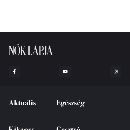
Aktuális
Egészség
Kikapcs
Gasztró