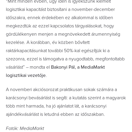
“Mint minden évben, úgy idén is igyekszünk kiemelt
logisztikai kapacitást biztosítani a november-december
időszakra, ennek érdekében ez alkalommal is időben
megkezdtük az ezzel kapcsolatos tárgyalásokat, hogy
gördülékenyen menjen a megnövekedett árumennyiség
kezelése. A korábban, év közben bővített
raktárkapacitásunkat további 50%-kal egészítjük ki a
szezonra, ezzel is támogatva a nyugodtabb, megfontoltabb
vásárlást” – mondta el
Bakonyi Pál, a MediaMarkt
logisztikai vezetője
.
A novemberi akciósorozat praktikusan sokak számára a
karácsonyi bevásárlást is segíti: a kutatás szerint a magyarok
több mint harmada, ha jó ajánlatot lát, a karácsonyi
ajándékvásárlást is letudná ebben az időszakban.
Fotók: MediaMarkt