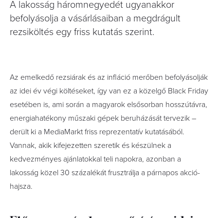
A lakosság háromnegyedét ugyanakkor
befolyásolja a vásárlásaiban a megdrágult
rezsiköltés egy friss kutatás szerint.
Az emelkedő rezsiárak és az infláció merőben befolyásolják
az idei év végi költéseket, így van ez a közelgő Black Friday
esetében is, ami során a magyarok elsősorban hosszútávra,
energiahatékony műszaki gépek beruházását tervezik –
derült ki a MediaMarkt friss reprezentatív kutatásából.
Vannak, akik kifejezetten szeretik és készülnek a
kedvezményes ajánlatokkal teli napokra, azonban a
lakosság közel 30 százalékát frusztrálja a párnapos akció-
hajsza.