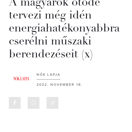
A magyarok ötöde
tervezi még idén
energiahatékonyabbra
cserélni műszaki
berendezéseit (x)
NŐK LAPJA
2022. NOVEMBER 18.