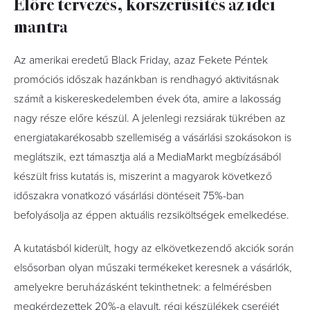
Előre tervezés, korszerűsítés az idei
mantra
Az amerikai eredetű Black Friday, azaz Fekete Péntek
promóciós időszak hazánkban is rendhagyó aktivitásnak
számít a kiskereskedelemben évek óta, amire a lakosság
nagy része előre készül. A jelenlegi rezsiárak tükrében az
energiatakarékosabb szellemiség a vásárlási szokásokon is
meglátszik, ezt támasztja alá a MediaMarkt megbízásából
készült friss kutatás is, miszerint a magyarok következő
időszakra vonatkozó vásárlási döntéseit 75%-ban
befolyásolja az éppen aktuális rezsiköltségek emelkedése.
A kutatásból kiderült, hogy az elkövetkezendő akciók során
elsősorban olyan műszaki termékeket keresnek a vásárlók,
amelyekre beruházásként tekinthetnek: a felmérésben
megkérdezettek 20%-a elavult, régi készülékek cseréjét