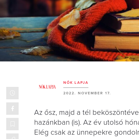
NŐK LAPJA
2022. NOVEMBER 17.
Az ősz, majd a tél beköszöntéve
hazánkban (is). Az év utolsó hó
Elég csak az ünnepekre gondoln