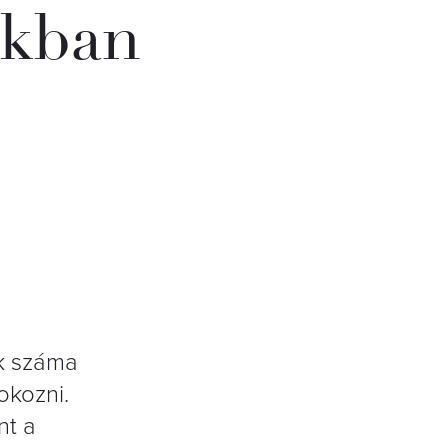
nkban
ek száma
okozni.
nt a