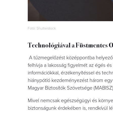
Fotó: Shutterstock
Technológiával a Füstmentes 
A tűzmegelőzést középpontba helyező, 
felhívja a lakosság figyelmét az égés é
információkkal, érzékenyítéssel és tech
hiánypótló kezdeményezést három együ
Magyar Biztosítók Szövetsége (MABISZ)
Mivel nemcsak egészségügyi és környez
biztonságunk érdekében is, rendkívül lé