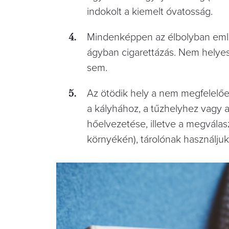
indokolt a kiemelt óvatosság.
Mindenképpen az élbolyban említ
ágyban cigarettázás. Nem helye
sem.
Az ötödik hely a nem megfelelően
a kályhához, a tűzhelyhez vagy 
hőelvezetése, illetve a megvála
környékén), tárolónak használjuk 