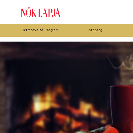
Életmódváltó Program
szépség