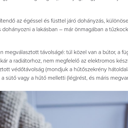
endő az égéssel és füsttel járó dohányzás, különös
s dohányozni a lakásban – már önmagában a tűzkock
 megválasztott távolságé: túl közel van a bútor, a fü
akár a radiátorhoz, nem megfelelő az elektromos kés
sztott védőtávolság (mondjuk a hűtőszekrény hátolda
a sütő vagy a hűtő melletti (lég)rést, és máris megvan