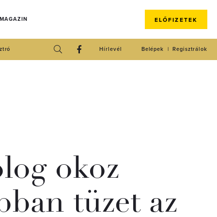
 MAGAZIN
ELŐFIZETEK
ztró
Hírlevél
Belépek
Regisztrálok
olog okoz
bban tüzet az