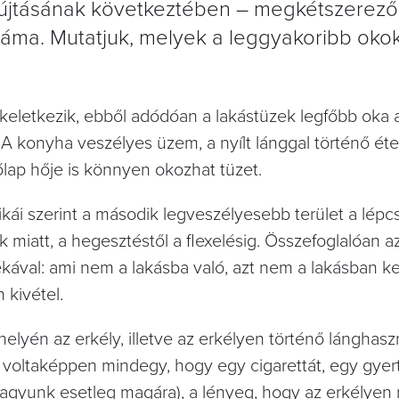
jtásának következtében – megkétszerező
záma. Mutatjuk, melyek a leggyakoribb oko
keletkezik, ebből adódóan a lakástüzek legfőbb oka
 A konyha veszélyes üzem, a nyílt lánggal történő éte
őlap hője is könnyen okozhat tüzet.
ztikái szerint a második legveszélyesebb terület a lépc
 miatt, a hegesztéstől a flexelésig. Összefoglalóan a
val: ami nem a lakásba való, azt nem a lakásban kel
 kivétel.
elyén az erkély, illetve az erkélyen történő lánghaszn
oltaképpen mindegy, hogy egy cigarettát, egy gyer
gyunk esetleg magára), a lényeg, hogy az erkélyen