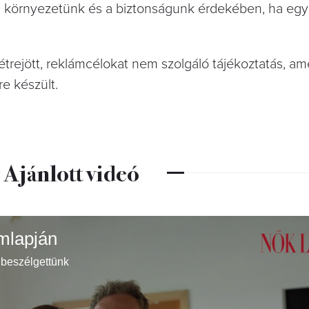
 környezetünk és a biztonságunk érdekében, ha egy
 létrejött, reklámcélokat nem szolgáló tájékoztatás, ame
e készült.
Ajánlott videó
ímlapján
 beszélgettünk