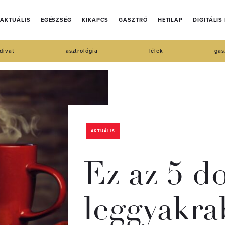
AKTUÁLIS
EGÉSZSÉG
KIKAPCS
GASZTRÓ
HETILAP
DIGITÁLIS
divat
asztrológia
lélek
gas
AKTUÁLIS
Ez az 5 d
leggyakra