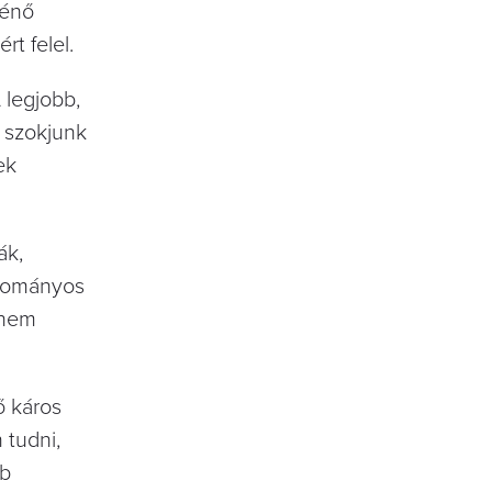
ténő
t felel.
 legjobb,
 szokjunk
ek
ák,
gyományos
 nem
ő káros
 tudni,
bb