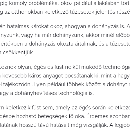
apig komoly problémákat okoz például a lakásban tör
 az otthonokban keletkező tűzesetek jelentős részéér
tén hatalmas károkat okoz, ahogyan a dohányzás is. A
nyzunk, vagy ha már dohányzunk, akkor minél előbb
s mértékben a dohányzás okozta ártalmak, és a tűzeset
n csökkentjük.
eznek olyan, égés és füst nélkül működő technológi
 kevesebb káros anyagot bocsátanak ki, mint a ha
 tájékozódni. Ilyen például többek között a dohányt
 vagy a dohányhevítéses technológia is.
em keletkezik füst sem, amely az égés során keletkez
ggésbe hozható betegségek fő oka. Érdemes azonban
atának hosszú távú hatásait még vizsgálják. A legjo