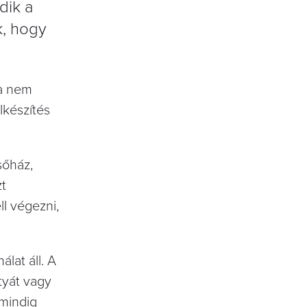
dik a
k, hogy
 a nem
lkészítés
sőház,
zt
l végezni,
álat áll. A
tyát vagy
 mindig