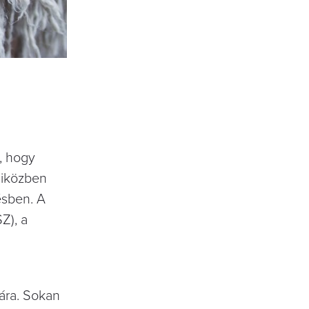
, hogy
miközben
ésben. A
Z), a
mára. Sokan