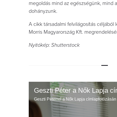
megoldás mind az egészségünk, mind a
dohányzunk.
A cikk társadalmi felvilágosítás céljából
Morris Magyarország Kft. megrendelésér
Nyitókép: Shutterstock
Geszti Péter a Nők Lapja c
Geszti Péterrel a Nők Lapja címlapfotózásán