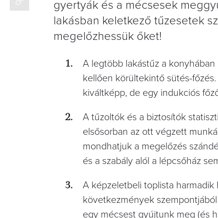
gyertyák és a mécsesek meggyú
lakásban keletkező tűzesetek s
megelőzhessük őket!
A legtöbb lakástűz a konyhában 
kellően körültekintő sütés-főzés.
kiváltképp, de egy indukciós főz
A tűzoltók és a biztosítók statis
elsősorban az ott végzett munkák
mondhatjuk a megelőzés szándéká
és a szabály alól a lépcsőház sem
A képzeletbeli toplista harmadik h
következmények szempontjából v
egy mécsest gyújtunk meg (és ha