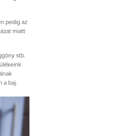
en pedig az
ázat miatt
ggöny stb.
zülékeink
lának
 a baj.