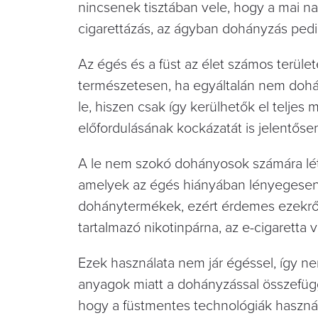
nincsenek tisztában vele, hogy a mai n
cigarettázás, az ágyban dohányzás pedig
Az égés és a füst az élet számos terüle
természetesen, ha egyáltalán nem dohá
le, hiszen csak így kerülhetők el telje
előfordulásának kockázatát is jelentőse
A le nem szokó dohányosok számára lét
amelyek az égés hiányában lényegesen
dohánytermékek, ezért érdemes ezekről
tartalmazó nikotinpárna, az e-cigaretta
Ezek használata nem jár égéssel, így n
anyagok miatt a dohányzással összefü
hogy a füstmentes technológiák használ