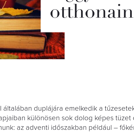
otthonai
l általában duplájára emelkedik a tűzeset
napjaiban különösen sok dolog képes tüzet 
unk: az adventi időszakban például – főké