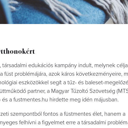
Otthonokért
társadalmi edukációs kampány indult, melynek célja
s a füst problémájára, azok káros következményeire, 
nológiai eszközökkel segít a tűz- és baleset-megelőz
ttműködő partner, a Magyar Tűzoltó Szövetség (MTS
 és a fustmentes.hu hirdette meg idén májusban.
eti szempontból fontos a füstmentes élet, hanem a
nyeges felhívni a figyelmet erre a társadalmi problé