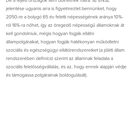
De a fejlett országok sem dőlhetnek hátra: az ENSZ
jelentése ugyanis arra is figyelmeztet bennünket, hogy
2050-re a bolygó 65 év feletti népességének aránya 10%-
ról 16%-ra nőhet, így az öregedő népességű államoknak át
kell gondolniuk, mégis hogyan fogják ellátni
állampolgáraikat, hogyan fogják hatékonyan működtetni
szociális és egészségügyi ellátórendszereiket (a jóléti állam
rendszerében definíció szerint az államnak feladata a
szociális felelősségvállalás, és az, hogy ennek alapján védje
és támogassa polgárainak boldogulását).