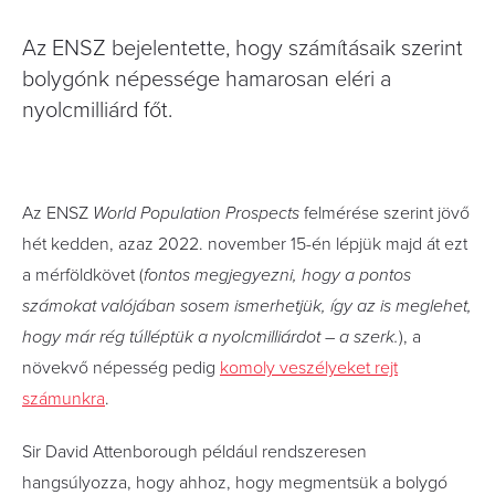
Az ENSZ bejelentette, hogy számításaik szerint
bolygónk népessége hamarosan eléri a
nyolcmilliárd főt.
Az ENSZ
World Population Prospects
felmérése szerint jövő
hét kedden, azaz 2022. november 15-én lépjük majd át ezt
a mérföldkövet (
fontos megjegyezni, hogy a pontos
számokat valójában sosem ismerhetjük, így az is meglehet,
hogy már rég túlléptük a nyolcmilliárdot – a szerk.
), a
növekvő népesség pedig
komoly veszélyeket rejt
számunkra
.
Sir David Attenborough például rendszeresen
hangsúlyozza, hogy ahhoz, hogy megmentsük a bolygó