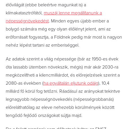
élővilágát (ebbe beleértve magunkat is) a
klímakatasztrófától,
muszáj lenne megállítanunk a
népességnövekedést
. Minden egyes újabb ember a
bolygó számára még egy olyan élőlényt jelent, ami az
erőforrásait fogyasztja, a Földnek pedig már most is nagyon
nehéz lépést tartani az emberiséggel.
Az adatok szerint a világ népessége (bár az 1950-es évek
óta lassabb ütemben növekszik, mégis) már akár 2030-ra
megközelítheti a kilencmilliárdot, és előrejelzések szerint a
2080-as években (
ha egyáltalán eljutunk odáig
), 10,4
milliárd fő körül fog tetőzni. Ráadásul az arányokat tekintve
legnagyobb népességnövekedés (népességrobbanás)
előreláthatólag az eleve nehezebb körülmények között
tengődő fejlődő országokat sújtja majd.