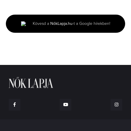
0
seconds
of
1
minute,
Kövesd a
NőkLapja.hu
-t a Google hírekben!
15
seconds