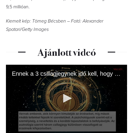
9,5 millióan.
Kiemelt kép: Tömeg Bécsben – Fotó: Alexander
Spatari/Getty Images
Ajánlott videó
Ennek a 3 csillagjegynek idő kell, hogy megnyíljon