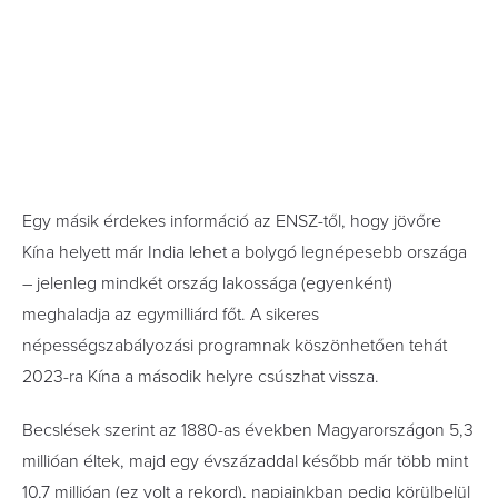
Egy másik érdekes információ az ENSZ-től, hogy jövőre
Kína helyett már India lehet a bolygó legnépesebb országa
– jelenleg mindkét ország lakossága (egyenként)
meghaladja az egymilliárd főt. A sikeres
népességszabályozási programnak köszönhetően tehát
2023-ra Kína a második helyre csúszhat vissza.
Becslések szerint az 1880-as években Magyarországon 5,3
millióan éltek, majd egy évszázaddal később már több mint
10,7 millióan (ez volt a rekord), napjainkban pedig körülbelül