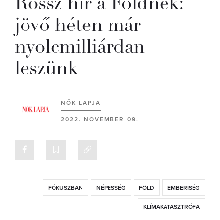
Rossz hír a Földnek:
jövő héten már
nyolcmilliárdan
leszünk
NŐK LAPJA
2022. NOVEMBER 09.
FÓKUSZBAN
NÉPESSÉG
FÖLD
EMBERISÉG
KLÍMAKATASZTRÓFA