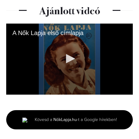
Ajánlott videó
A Nők Lapja első címlapja
0
seconds
of
5
seconds
Kövesd a
NőkLapja.hu
-t a Google hírekben!