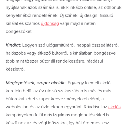
nyújtsanak azok számára is, akik inkább online, az otthonuk
kényelméből rendelnének. Új színek, új design, frissülő
kínálat és számos
újdonság
várja majd a neten
böngészőket.
Kínálat:
Legyen szó ülőgarnitúráról, nappali összeállításról,
hálószoba vagy étkező bútorról, a kínálatban böngészve
több mint tízezer bútor áll rendelkezésre, ráadásul
készletről.
Meglepetések, szuper akciók:
Egy-egy kiemelt akció
keretein belül az év utolsó szakaszában is más és más
bútorokat lehet szuper kedvezményekkel elérni, a
weboldalon és az üzletekben egyaránt. Ráadásul az
akciós
kampányokon felül más izgalmas meglepetésekkel is
készülnek az év végi időszakra, így hát érdemes lesz