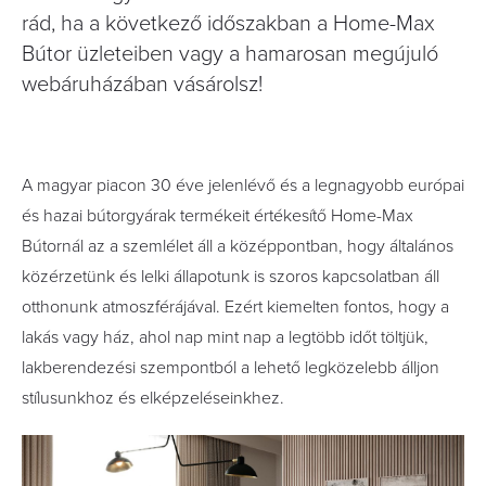
rád, ha a következő időszakban a Home-Max
Bútor üzleteiben vagy a hamarosan megújuló
webáruházában vásárolsz!
A magyar piacon 30 éve jelenlévő és a legnagyobb európai
és hazai bútorgyárak termékeit értékesítő Home-Max
Bútornál az a szemlélet áll a középpontban, hogy általános
közérzetünk és lelki állapotunk is szoros kapcsolatban áll
otthonunk atmoszférájával. Ezért kiemelten fontos, hogy a
lakás vagy ház, ahol nap mint nap a legtöbb időt töltjük,
lakberendezési szempontból a lehető legközelebb álljon
stílusunkhoz és elképzeléseinkhez.