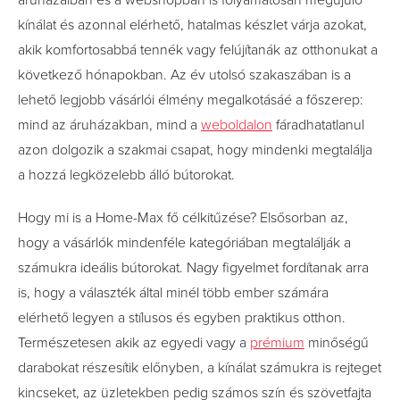
áruházaiban és a webshopban is folyamatosan megújuló
kínálat és azonnal elérhető, hatalmas készlet várja azokat,
akik komfortosabbá tennék vagy felújítanák az otthonukat a
következő hónapokban. Az év utolsó szakaszában is a
lehető legjobb vásárlói élmény megalkotásáé a főszerep:
mind az áruházakban, mind a
weboldalon
fáradhatatlanul
azon dolgozik a szakmai csapat, hogy mindenki megtalálja
a hozzá legközelebb álló bútorokat.
Hogy mi is a Home-Max fő célkitűzése? Elsősorban az,
hogy a vásárlók mindenféle kategóriában megtalálják a
számukra ideális bútorokat. Nagy figyelmet fordítanak arra
is, hogy a választék által minél több ember számára
elérhető legyen a stílusos és egyben praktikus otthon.
Természetesen akik az egyedi vagy a
prémium
minőségű
darabokat részesítik előnyben, a kínálat számukra is rejteget
kincseket, az üzletekben pedig számos szín és szövetfajta