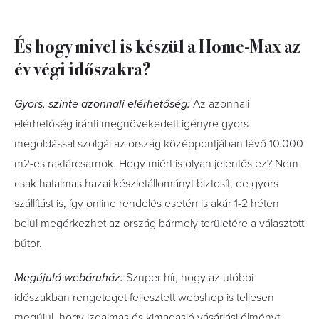
És hogy mivel is készül a Home-Max az
év végi időszakra?
Gyors, szinte azonnali elérhetőség:
Az azonnali
elérhetőség iránti megnövekedett igényre gyors
megoldással szolgál az ország középpontjában lévő 10.000
m2-es raktárcsarnok. Hogy miért is olyan jelentős ez? Nem
csak hatalmas hazai készletállományt biztosít, de gyors
szállítást is, így online rendelés esetén is akár 1-2 héten
belül megérkezhet az ország bármely területére a választott
bútor.
Megújuló webáruház:
Szuper hír, hogy az utóbbi
időszakban rengeteget fejlesztett webshop is teljesen
megújul, hogy izgalmas és kimagasló vásárlási élményt