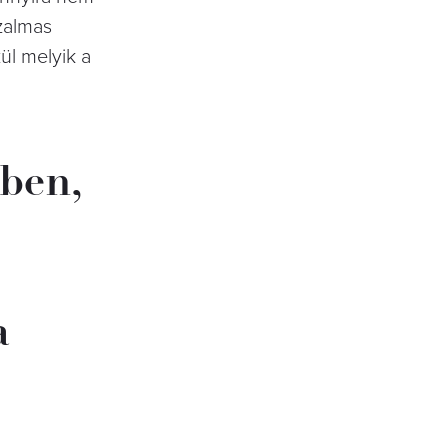
rzalmas
ül melyik a
kben,
a