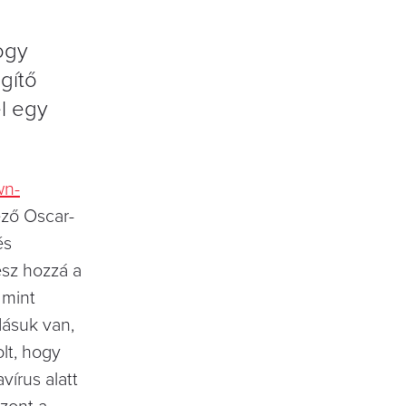
ogy
gítő
l egy
n-
ező Oscar-
és
esz hozzá a
 mint
dásuk van,
olt, hogy
vírus alatt