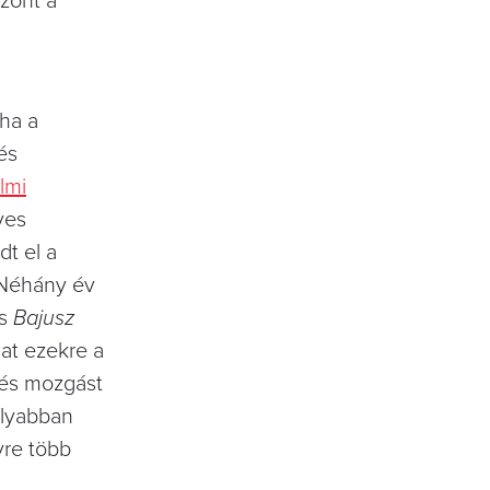
szont a
 ha a
és
lmi
ves
t el a
 Néhány év
os
Bajusz
at ezekre a
 és mozgást
olyabban
yre több