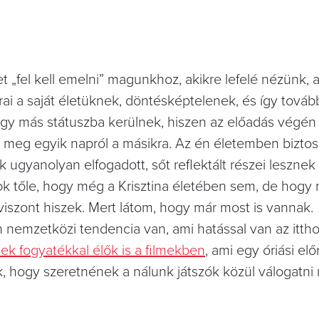
t „fel kell emelni” magunkhoz, akikre lefelé nézünk, a
i a saját életüknek, döntésképtelenek, és így továb
gy más státuszba kerülnek, hiszen az előadás végén 
k meg egyik napról a másikra. Az én életemben bizto
 ugyanolyan elfogadott, sőt reflektált részei lesznek
tok tőle, hogy még a Krisztina életében sem, de hogy
 viszont hiszek. Mert látom, hogy már most is vannak.
nemzetközi tendencia van, ami hatással van az ittho
k fogyatékkal élők is a filmekben
, ami egy óriási elő
, hogy szeretnének a nálunk játszók közül válogatni