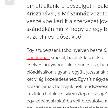
emiatt ültünk le beszélgetni Bak
Krisztinával, a MáSzínház vezet
veszélybe került a szervezet jö
szándékán múlik, hogy ez egy bú
küzdelmes időszakból.
Egy szuperzseni, több nyelven beszélő
szindrómás
sráccal, barátok lesznek, é
esélyes hollywoodi film szinopszisa, ha
előadásaikon ugyanis együtt játszanak 
két világ közeledéséhez. Egy tíz négyz
százan járnak hozzájuk heti rendszeressé
köztük a hatalmas sikerű
Anya-e vagy?
egy kőbányai raktárba volt bezsúfolva mi