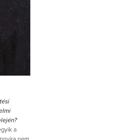
tési
elmi
elején?
egyik a
 annyira nem