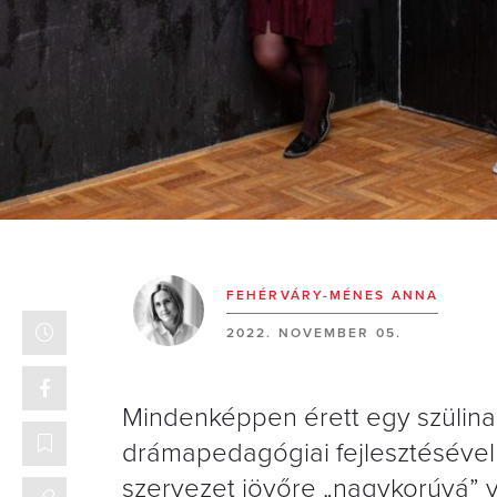
FEHÉRVÁRY-MÉNES ANNA
2022. NOVEMBER 05.
Mindenképpen érett egy szülinapo
drámapedagógiai fejlesztésével 
szervezet jövőre „nagykorúvá” 