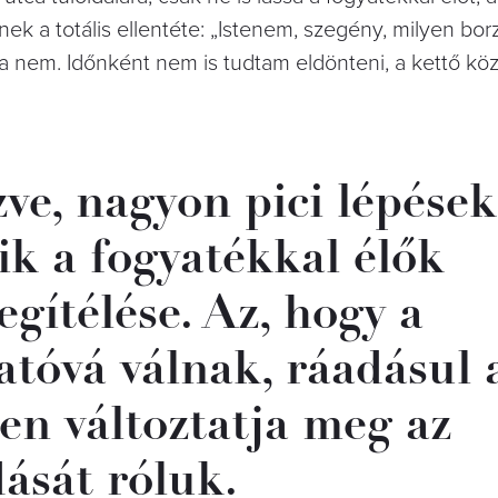
nek a totális ellentéte: „Istenem, szegény, milyen bo
 ha nem. Időnként nem is tudtam eldönteni, a kettő köz
zve, nagyon pici lépése
ik a fogyatékkal élők
gítélése. Az, hogy a
tóvá válnak, ráadásul 
en változtatja meg az
ását róluk.