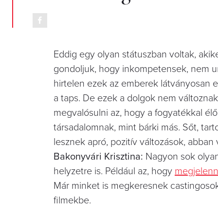
Eddig egy olyan státuszban voltak, akike
gondoljuk, hogy inkompetensek, nem ura
hirtelen ezek az emberek látványosan e
a taps. De ezek a dolgok nem változna
megvalósulni az, hogy a fogyatékkal élők
társadalomnak, mint bárki más. Sőt, tar
lesznek apró, pozitív változások, abban
Bakonyvári Krisztina:
Nagyon sok olyan 
helyzetre is. Például az, hogy
megjelenne
Már minket is megkeresnek castingosok
filmekbe.