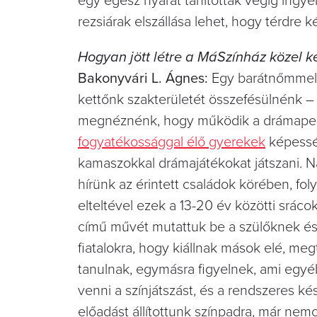
egy egész nyarat tanítottak végig ingyen
rezsiárak elszállása lehet, hogy térdre k
Hogyan jött létre a MáSzínház közel ké
Bakonyvári L. Ágnes:
Egy barátnőmmel, G
kettőnk szakterületét összefésülnénk
megnéznénk, hogy működik a drámape
fogyatékossággal élő gyerekek
képessé
kamaszokkal drámajátékokat játszani. N
hírünk az érintett családok körében, f
elteltével ezek a 13-20 év közötti srác
című művét mutattuk be a szülőknek és a
fiatalokra, hogy kiállnak mások elé, me
tanulnak, egymásra figyelnek, ami egy
venni a színjátszást, és a rendszeres k
előadást állítottunk színpadra, már nem