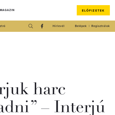
 MAGAZIN
ELŐFIZETEK
ztró
Hírlevél
Belépek
Regisztrálok
rjuk harc
adni” – Interjú