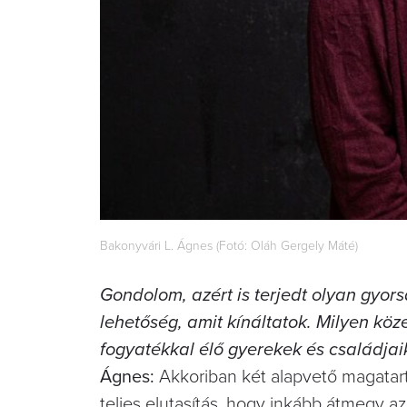
Bakonyvári L. Ágnes (Fotó: Oláh Gergely Máté)
Gondolom, azért is terjedt olyan gyorsa
lehetőség, amit kínáltatok. Milyen köz
fogyatékkal élő gyerekek és családjai
Ágnes:
Akkoriban két alapvető magatartá
teljes elutasítás, hogy inkább átmegy az 