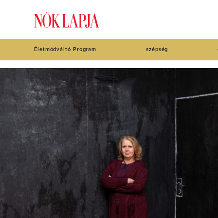
Életmódváltó Program
szépség