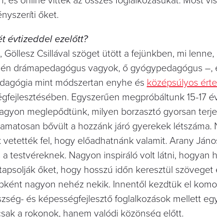
, és online vitték az összes foglalkozásukat. Most vi
ényszeríti őket.
t évtizeddel ezelőtt?
öllesz Csillával szöget ütött a fejünkben, mi lenne,
 – én drámapedagógus vagyok, ő gyógypedagógus –, 
dagógia mint módszertan enyhe és
középsúlyos érte
gfejlesztésében. Egyszerűen megpróbáltunk 15-17 é
agyon meglepődtünk, milyen borzasztó gyorsan terjed
olyamatosan bővült a hozzánk járó gyerekek létszáma.
ok vetették fel, hogy előadhatnánk valamit. Arany Ján
 testvéreknek. Nagyon inspiráló volt látni, hogyan h
gtapsolják őket, hogy hosszú időn keresztül szöveget
ébként nagyon nehéz nekik. Innentől kezdtük el kom
észség- és képességfejlesztő foglalkozások mellett eg
csak a rokonok, hanem valódi közönség előtt.