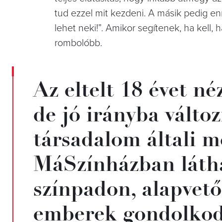
tud ezzel mit kezdeni. A másik pedig en
lehet neki!”. Amikor segítenek, ha kell,
rombolóbb.
Az eltelt 18 évet né
de jó irányba változ
társadalom általi me
MáSzínházban látha
színpadon, alapvető
emberek gondolkod