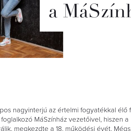
a MáSzính
s nagyinterjú az értelmi fogyatékkal élő f
foglalkozó MáSzínház vezetőivel, hiszen a
válik, megkezdte a 18. működési évét. Még