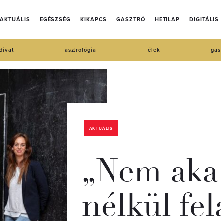
AKTUÁLIS
EGÉSZSÉG
KIKAPCS
GASZTRÓ
HETILAP
DIGITÁLIS
divat
asztrológia
lélek
gas
AKTUÁLIS
„Nem aka
nélkül fel