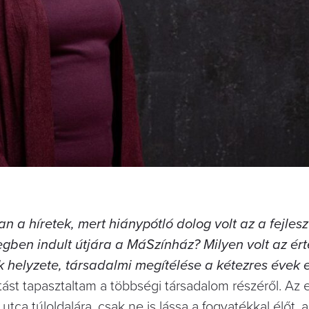
n a híretek, mert hiánypótló dolog volt az a fejlesz
egben indult útjára a MáSzínház? Milyen volt az ért
k helyzete, társadalmi megítélése a kétezres évek 
st tapasztaltam a többségi társadalom részéről. Az 
utca túloldalára, csak ne is lássa a fogyatékkal élőt,