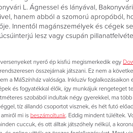
onyvári L. Ágnessel és lányával, Bakonyvári
őivel, hanem abból a szomorú apropóból, h
vője. Innentől magánszemélyek és cégek se
csúinterjú lesz vagy csupán pillanatfelvéte
, versenyeket nyerő ép kisfiú megismerkedik egy
Dow
s rendszeresen összejárnak játszani. Ez nem a követk
nem a MáSzínház valósága. Inkluzív foglalkozásaikon 
épek és fogyatékkal élők, így munkájuk rengeteget t
etméteres szobából indultak négy gyerekkel, ma több
ggel, tíz állandó csoportot visznek, és hét futó előa
, amiről mi is
beszámoltunk
. Eddig mindent túléltek. V
nden cuccuk, és ott álltak játszóhely nélkül, a korona