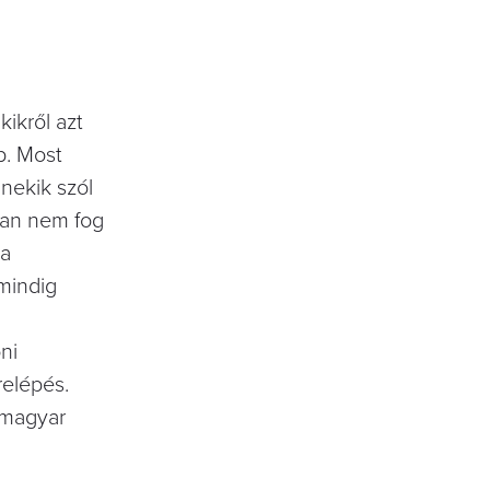
kikről azt
b. Most
nekik szól
san nem fog
 a
 mindig
ni
relépés.
 magyar