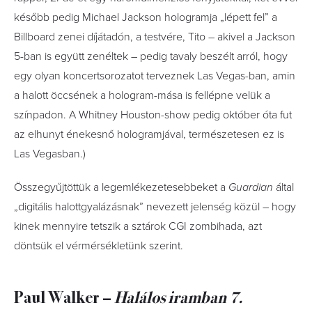
később pedig Michael Jackson hologramja „lépett fel” a
Billboard zenei díjátadón, a testvére, Tito – akivel a Jackson
5-ban is együtt zenéltek – pedig tavaly beszélt arról, hogy
egy olyan koncertsorozatot terveznek Las Vegas-ban, amin
a halott öccsének a hologram-mása is fellépne velük a
színpadon. A Whitney Houston-show pedig október óta fut
az elhunyt énekesnő hologramjával, természetesen ez is
Las Vegasban.)
Összegyűjtöttük a legemlékezetesebbeket a
Guardian
által
„digitális halottgyalázásnak” nevezett jelenség közül – hogy
kinek mennyire tetszik a sztárok CGI zombihada, azt
döntsük el vérmérsékletünk szerint.
Paul Walker –
Halálos iramban 7.