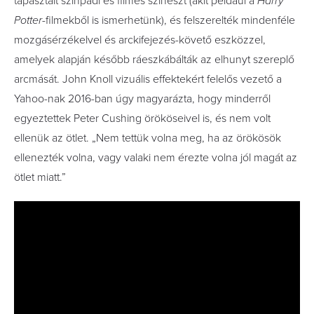
tapasztalt színpadi és filmes színészt (akit például a
Harry
Potter
-filmekből is ismerhetünk), és felszerelték mindenféle
mozgásérzékelvel és arckifejezés-követő eszközzel,
amelyek alapján később ráeszkábálták az elhunyt szereplő
arcmását. John Knoll vizuális effektekért felelős vezető a
Yahoo-nak 2016-ban úgy magyarázta, hogy minderről
egyeztettek Peter Cushing örököseivel is, és nem volt
ellenük az ötlet. „Nem tettük volna meg, ha az örökösök
ellenezték volna, vagy valaki nem érezte volna jól magát az
ötlet miatt.”