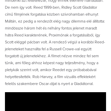
mindenki azt feltételezte, hogy ennek ellenére halhatatlan.
De nem így volt. Reed 1999-ben, Ridley Scott Gladiátor
című filmjének forgatása közben szívrohamban elhunyt
Máltán, ez pedig a rendezőt elég nagy dilemma elé állította:
mindössze három hét és néhány fontos jelenet maradt
hátra Reed karakterének, Proximónak a forgatásából, így
Scott eléggé pácban volt. A rendező végül a korábbi Reed-
jeleneteket használta fel a Russell Crowe-val együtt
forgatott új jelenetekhez. A filmet nézve mindez fel sem
tűnik, ami főleg ahhoz képest nagy teljesítmény, hogy a
pletykák szerint volt, amikor Reedet egy próbababával
helyettesítették. Rob Harvey, a film vizuális effektekért
felelős szakembere Oscar-díjat is nyert a Gladiátorral.