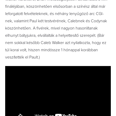
fináléjában, köszönhetően elsősorban a színész által már
leforgatott felvételeknek, és néhány lenyűgöző arc CGI-
nek, valamint Paul két testvérének, Calebnek és Codynak
köszönhetően. A fivérek, mivel nagyon hasonlítanak
elhunyt bátyjukra, elvállalták a helyettesítő szerepét. (Bár
nem sokkal később Caleb Walker azt nyilatkozta, hogy ez
túl korai volt, hiszen mindössze 1 hónappal korábban
veszítették el Pault.)