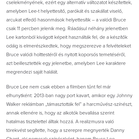
cselekményének, ezért egy alternatív változatot készítettek,
amelyben Lee-t helyettesítő, parókát és szakállat viselő,
arcukat elfedő hasonmások helyettesítik – a valódi Bruce
csak 11 percben jelenik meg. Ráadásul néhány jelenetben
Lee kartonból kivágott képeit használták fel, de a készítők
odáig is elmerészkedtek, hogy megszerezve a felvételeket
Bruce valódi holttestéről és nyitott koporsós temetéséről,
azt beillesztették egy jelenetbe, amelyben Lee karaktere
megrendezi saját halálát.
Bruce Lee nem csak ebben a filmben tűnt fel már
elhunytként: 2013-ban nagy port kavart, amikor egy Johnny
Walker reklámban „támasztották fel” a harcművész-színészt,
annak ellenére is, hogy az alkotók bevallása szerint
hatalmas tisztelettel álltak hozzá. A realizmusra való
törekvést segítette, hogy a szerepre megnyerték Danny