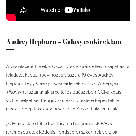
Audrey Hepburn – Galaxy csokireklám
A Gravitációért felelős Oscar-díjas vizuális effekt-csapat azt a
feladatot kapta, hogy hozza vissza a 19 éves Audrey
Hepburnt egy Galaxy csokoládé reklámhoz. A
Reggeli
Tiffany
-nál sztárjának arca teljes egészében CGI-alkotás
volt, amelyet két beugró színésznő testére képeztek le
(azaz a deep fake-nek nevezett módszert alkalmazták).
„A Framestore főhadiszállásán a hasonmások FACS
(arcmozdulatok kódolási rendszere) szkennelt verzióit