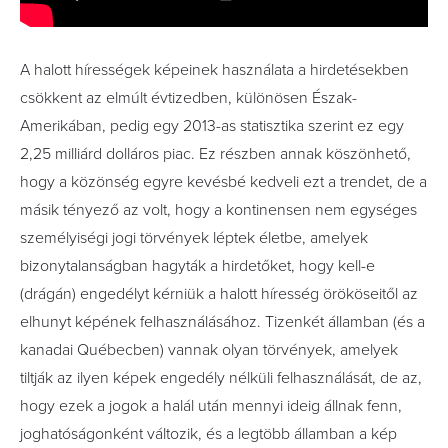
A halott hírességek képeinek használata a hirdetésekben
csökkent az elmúlt évtizedben, különösen Észak-
Amerikában, pedig egy 2013-as statisztika szerint ez egy
2,25 milliárd dolláros piac. Ez részben annak köszönhető,
hogy a közönség egyre kevésbé kedveli ezt a trendet, de a
másik tényező az volt, hogy a kontinensen nem egységes
személyiségi jogi törvények léptek életbe, amelyek
bizonytalanságban hagyták a hirdetőket, hogy kell-e
(drágán) engedélyt kérniük a halott híresség örököseitől az
elhunyt képének felhasználásához. Tizenkét államban (és a
kanadai Québecben) vannak olyan törvények, amelyek
tiltják az ilyen képek engedély nélküli felhasználását, de az,
hogy ezek a jogok a halál után mennyi ideig állnak fenn,
joghatóságonként változik, és a legtöbb államban a kép