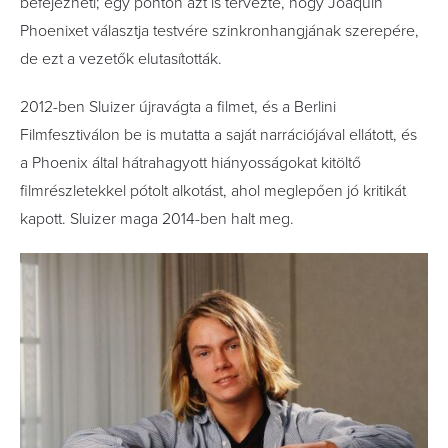
befejezheti; egy ponton azt is tervezte, hogy Joaquin
Phoenixet választja testvére szinkronhangjának szerepére,
de ezt a vezetők elutasították.
2012-ben Sluizer újravágta a filmet, és a Berlini
Filmfesztiválon be is mutatta a saját narrációjával ellátott, és
a Phoenix által hátrahagyott hiányosságokat kitöltő
filmrészletekkel pótolt alkotást, ahol meglepően jó kritikát
kapott. Sluizer maga 2014-ben halt meg.