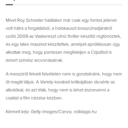
Mivel Roy Scheider halálakor már csak egy fontos jelenet
volt hátra a forgatásból, a holokauszt-bosszúhadjáratról
szóló 2008-as Vaskereszt című thriller készítői rögtönöztek,
és egy latex maszkot készítettek, amelyet aprólékosan úgy
alkottak meg, hogy pontosan megfeleljen a
Cápá
ból is
ismert színész arcvonásainak.
A messziről felvett felvételen nem is gondolnánk, hogy nem
őt magát látjuk. A
Variety
korabeli kritikájában dicsérte az
alkotókat, és azt írták, hogy nem is lehet észrevenni a
csalást a film nézése közben.
Kiemelt kép: Getty Images/Canva, nőklapja.hu