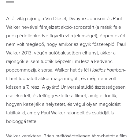
A fél világ rajong a Vin Diesel, Dwayne Johnson és Paul
Walker nevével fémjelzett akció-sorozatért (a másik fele
pedig értetlenkedve figyeli ezt a jelenséget), éppen ezért
nem volt meglepő, hogy amikor az egyik főszereplő, Paul
Walker 2013. végén autóbalesetben elhunyt, akkor a
rajongók el sem tudták képzelni, mi lesz a kedvenc
popcornmozijuk sorsa. Walker hat és fél
Halálos iramban
-
filmet tudhatott akkor maga mögött, és még nem volt
készen a 7. rész. A gyártó Universal stúdió tisztességesen
cselekedett, és felfüggesztette a filmet, amíg eldöntik,
hogyan kezeljék a helyzetet, és végül olyan megoldást
találtak ki, amely Paul Walker rajongóit és családját is
boldoggá tette.
Walker karaktere, Brian méltóságteljesen távozhatott a film