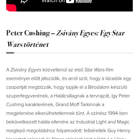
Peter Cushing –
Zsivány Egyes: Egy Star
Wars történet
A
Zsivány Egyes
közvetlenül az első
Star Wars
-film
eseményei előtt játszódik, és arról szól, hogy a lázadók egy
csoportját megbízzák, hogy lopják el a Birodalom készülő
szuperfegyverének, a Halálcsillagnak a tervrajzát, így Peter
Cushing karakterének, Grand Moff Tarkinnak a
megjelenése elkerülhetetlennek tűnt. A színész 1994-ben
bekövetkezett halála ellenére az Industrial Light and Magic
meglepő megoldáshoz folyamodott: felbérelték Guy Henry