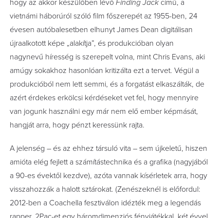
hogy az akkor készülőben lévő
Finding Jack
című, a
vietnámi háborúról szóló film főszerepét az 1955-ben, 24
évesen autóbalesetben elhunyt James Dean digitálisan
újraalkotott képe „alakítja”, és produkcióban olyan
nagynevű híresség is szerepelt volna, mint Chris Evans, aki
amúgy sokakhoz hasonlóan kritizálta ezt a tervet. Végül a
produkcióból nem lett semmi, és a forgatást elkaszálták, de
azért érdekes erkölcsi kérdéseket vet fel, hogy mennyire
van jogunk használni egy már nem elő ember képmását,
hangját arra, hogy pénzt keressünk rajta.
A jelenség – és az ehhez társuló vita – sem újkeletű, hiszen
amióta elég fejlett a számítástechnika és a grafika (nagyjából
a 90-es évektől kezdve), azóta vannak kísérletek arra, hogy
visszahozzák a halott sztárokat. (Zenészeknél is előfordul:
2012-ben a Coachella fesztiválon idézték meg a legendás
rapper, 2Pac-et egy háromdimenziós fényjátékkal, két évvel