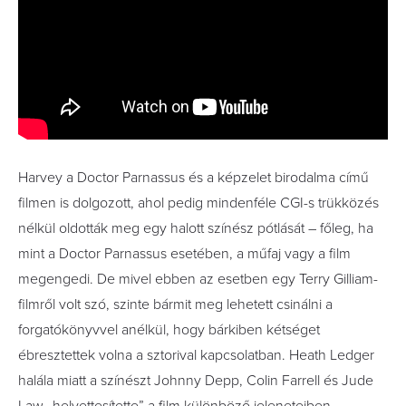
Harvey a Doctor Parnassus és a képzelet birodalma című
filmen is dolgozott, ahol pedig mindenféle CGI-s trükközés
nélkül oldották meg egy halott színész pótlását – főleg, ha
mint a Doctor Parnassus esetében, a műfaj vagy a film
megengedi. De mivel ebben az esetben egy Terry Gilliam-
filmről volt szó, szinte bármit meg lehetett csinálni a
forgatókönyvvel anélkül, hogy bárkiben kétséget
ébresztettek volna a sztorival kapcsolatban. Heath Ledger
halála miatt a színészt Johnny Depp, Colin Farrell és Jude