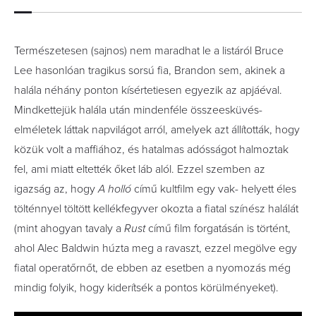
Természetesen (sajnos) nem maradhat le a listáról Bruce
Lee hasonlóan tragikus sorsú fia, Brandon sem, akinek a
halála néhány ponton kísértetiesen egyezik az apjáéval.
Mindkettejük halála után mindenféle összeesküvés-
elméletek láttak napvilágot arról, amelyek azt állították, hogy
közük volt a maffiához, és hatalmas adósságot halmoztak
fel, ami miatt eltették őket láb alól. Ezzel szemben az
igazság az, hogy
A holló
című kultfilm egy vak- helyett éles
tölténnyel töltött kellékfegyver okozta a fiatal színész halálát
(mint ahogyan tavaly a
Rust
című film forgatásán is történt,
ahol Alec Baldwin húzta meg a ravaszt, ezzel megölve egy
fiatal operatőrnőt, de ebben az esetben a nyomozás még
mindig folyik, hogy kiderítsék a pontos körülményeket).