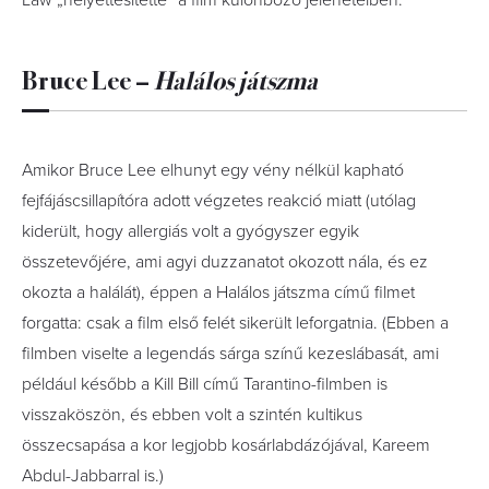
Law „helyettesítette” a film különböző jeleneteiben.
Bruce Lee –
Halálos játszma
Amikor Bruce Lee elhunyt egy vény nélkül kapható
fejfájáscsillapítóra adott végzetes reakció miatt (utólag
kiderült, hogy allergiás volt a gyógyszer egyik
összetevőjére, ami agyi duzzanatot okozott nála, és ez
okozta a halálát), éppen a Halálos játszma című filmet
forgatta: csak a film első felét sikerült leforgatnia. (Ebben a
filmben viselte a legendás sárga színű kezeslábasát, ami
például később a Kill Bill című Tarantino-filmben is
visszaköszön, és ebben volt a szintén kultikus
összecsapása a kor legjobb kosárlabdázójával, Kareem
Abdul-Jabbarral is.)