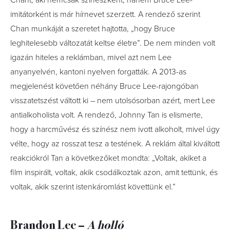
Chant, aki nemcsak színészként, hanem Bruce Lee-
imitátorként is már hírnevet szerzett. A rendező szerint
Chan munkáját a szeretet hajtotta, „hogy Bruce
leghitelesebb változatát keltse életre”. De nem minden volt
igazán hiteles a reklámban, mivel azt nem Lee
anyanyelvén, kantoni nyelven forgatták. A 2013-as
megjelenést követően néhány Bruce Lee-rajongóban
visszatetszést váltott ki – nem utolsósorban azért, mert Lee
antialkoholista volt. A rendező, Johnny Tan is elismerte,
hogy a harcművész és színész nem ivott alkoholt, mivel úgy
vélte, hogy az rosszat tesz a testének. A reklám által kiváltott
reakciókról Tan a következőket mondta: „Voltak, akiket a
film inspirált, voltak, akik csodálkoztak azon, amit tettünk, és
voltak, akik szerint istenkáromlást követtünk el.”
Brandon Lee –
A holló