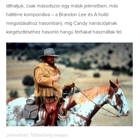
láthatjuk, csak másodszor egy másik jelenetben, más
háttérre komponálva – a Brandon Lee és A holló
megoldásához hasonlóan), míg Candy narrációjának
kiegészítéséhez hasonló hangú férfiakat használtak fel.
Jelenetfotó: TriStar/Getty Images