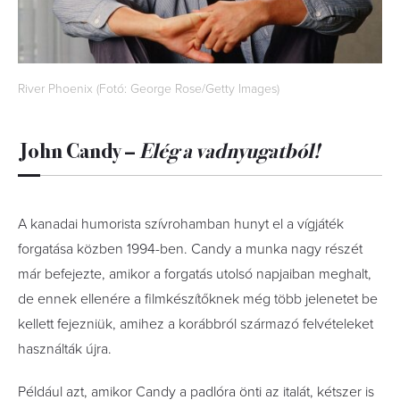
River Phoenix (Fotó: George Rose/Getty Images)
John Candy –
Elég a vadnyugatból!
A kanadai humorista szívrohamban hunyt el a vígjáték
forgatása közben 1994-ben. Candy a munka nagy részét
már befejezte, amikor a forgatás utolsó napjaiban meghalt,
de ennek ellenére a filmkészítőknek még több jelenetet be
kellett fejezniük, amihez a korábbról származó felvételeket
használták újra.
Például azt, amikor Candy a padlóra önti az italát, kétszer is