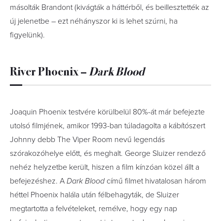
másolták Brandont (kivágták a háttérből, és beillesztették az
új jelenetbe – ezt néhányszor ki is lehet szúrni, ha
figyelünk).
River Phoenix –
Dark Blood
Joaquin Phoenix testvére körülbelül 80%-át már befejezte
utolsó filmjének, amikor 1993-ban túladagolta a kábítószert
Johnny debb The Viper Room nevű legendás
szórakozóhelye előtt, és meghalt. George Sluizer rendező
nehéz helyzetbe került, hiszen a film kínzóan közel állt a
befejezéshez. A
Dark Blood
című filmet hivatalosan három
héttel Phoenix halála után félbehagyták, de Sluizer
megtartotta a felvételeket, remélve, hogy egy nap