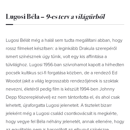
Lugosi Béla –
9-es terv a világűrből
Lugosi Bélát még a halál sem tudta megállítani abban, hogy
rossz filmeket készítsen: a leginkább Drakula szerepéről
ismert színésznek úgy tűnik, volt egy kis affinitása a
túlvilághoz. Lugosi 1956-ban szívrohamot kapott a hírhedten
pocsék kultikus sci-fi forgatása közben, de a rendező Ed
Woodot (akit a világ legrosszabb rendezőjének is szoktak
nevezni, életéről pedig film is készült 1994-ben Johnny
Depp főszereplésével) ez nem tántorította el, és ahol csak
lehetett, újraforgatta Lugosi jeleneteit. A tisztelet bizarr
jeleként még a Lugosi család csontkovácsát is megkérte,
hogy vegye fel Béla néhány jelenetét, annak ellenére, hogy
az egyáltalán nem is hasonlított az elhunyt színészre.