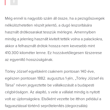
Még ennél is nagyobb szám áll össze, ha a pezsgősüvegek
nélkülözhetetlen részét jelentő, a dugó leszorítására
használt drótkosarakat tesszük mérlegre. Amennyiben
mindig a jelenleg használt kivitelt tették volna a palackokra,
akkor a felhasznált drótok hossza nem kevesebb mint
410.300 kilométer lenne. Ez hozzávetőlegesen tízszerese
az egyenlítő hosszúságának.
Törley József egyébként csaknem pontosan 140 éve,
egészen pontosan 1882. augusztus 1-jén, „Törley József és
Társa” néven jegyeztette be vállalkozását a budapesti
cégbíróságon. Az alapító, s vele a vállalat mindig is nyitott
volt az újdonságokra. Elsőként vezette be itthon például a
fagyasztással történő seprőtelenítés (degorzsálás)