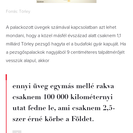
Forrás: Törley
A palackozott üvegek számával kapcsolatban azt lehet
mondani, hogy a közel másfél évszázad alatt csaknem 1,1
milliárd Törley pezsgő hagyta el a budafoki gyár kapuját. Ha
a pezsgőspalackok nagyjából 9 centiméteres talpátmérőjét
vesszük alapul, akkor
ennyi üveg egymás mellé rakva
csaknem 100 000 kilométernyi
utat fedne le, ami csaknem 2,5-
szer érné körbe a Földet.