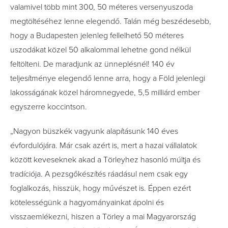
valamivel több mint 300, 50 méteres versenyuszoda
megtöltéséhez lenne elegendő. Talán még beszédesebb,
hogy a Budapesten jelenleg fellelhető 50 méteres
uszodákat közel 50 alkalommal lehetne gond nélkül
feltölteni. De maradjunk az ünneplésnél! 140 év
teljesítménye elegendő lenne arra, hogy a Föld jelenlegi
lakosságának közel háromnegyede, 5,5 milliárd ember
egyszerre koccintson.
„Nagyon büszkék vagyunk alapításunk 140 éves
évfordulójára. Már csak azért is, mert a hazai vállalatok
között keveseknek akad a Törleyhez hasonló múltja és
tradíciója. A pezsgőkészítés ráadásul nem csak egy
foglalkozás, hisszük, hogy művészet is. Éppen ezért
kötelességünk a hagyományainkat ápolni és
visszaemlékezni, hiszen a Törley a mai Magyarország