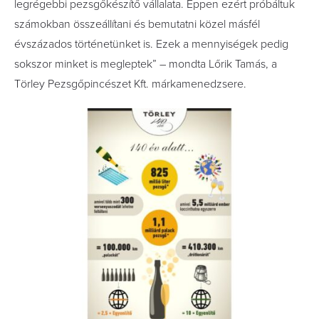
legrégebbi pezsgőkészítő vállalata. Éppen ezért próbáltuk
számokban összeállítani és bemutatni közel másfél
évszázados történetünket is. Ezek a mennyiségek pedig
sokszor minket is megleptek” – mondta Lőrik Tamás, a
Törley Pezsgőpincészet Kft. márkamenedzsere.