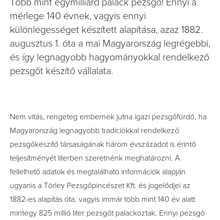
Több mint egymilliárd palack pezsgő! Ennyi a
mérlege 140 évnek, vagyis ennyi
különlegességet készített alapítása, azaz 1882.
augusztus 1. óta a mai Magyarország legrégebbi,
és így legnagyobb hagyományokkal rendelkező
pezsgőt készítő vállalata.
Nem vitás, rengeteg embernek jutna igazi pezsgőfürdő, ha
Magyarország legnagyobb tradíciókkal rendelkező
pezsgőkészítő társaságának három évszázadot is érintő
teljesítményét literben szeretnénk meghatározni. A
fellelhető adatok és megtalálható információk alapján
ugyanis a Törley Pezsgőpincészet Kft. és jogelődjei az
1882-es alapítás óta, vagyis immár több mint 140 év alatt
mintegy 825 millió liter pezsgőt palackoztak. Ennyi pezsgő