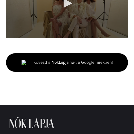
0
seconds
of
43
seconds
Kövesd a
NőkLapja.hu
-t a Google hírekben!