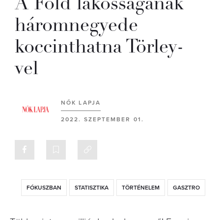
A Föld lakosságának
háromnegyede
koccinthatna Törley-
vel
NŐK LAPJA
2022. SZEPTEMBER 01.
FÓKUSZBAN
STATISZTIKA
TÖRTÉNELEM
GASZTRO