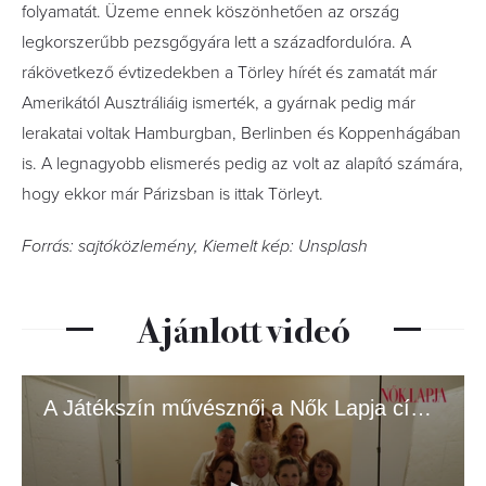
folyamatát. Üzeme ennek köszönhetően az ország
legkorszerűbb pezsgőgyára lett a századfordulóra. A
rákövetkező évtizedekben a Törley hírét és zamatát már
Amerikától Ausztráliáig ismerték, a gyárnak pedig már
lerakatai voltak Hamburgban, Berlinben és Koppenhágában
is. A legnagyobb elismerés pedig az volt az alapító számára,
hogy ekkor már Párizsban is ittak Törleyt.
Forrás: sajtóközlemény, Kiemelt kép: Unsplash
Ajánlott videó
A Játékszín művésznői a Nők Lapja címlapján