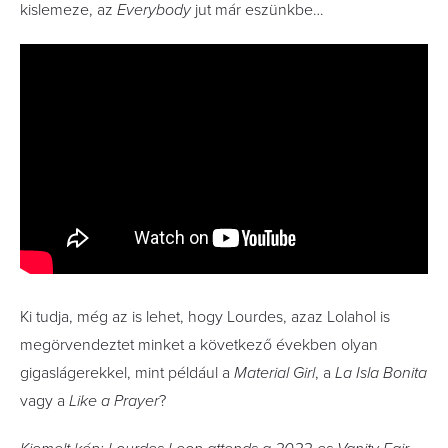
kislemeze, az
Everybody
jut már eszünkbe…
Ki tudja, még az is lehet, hogy Lourdes, azaz Lolahol is
megörvendeztet minket a következő években olyan
gigaslágerekkel, mint például a
Material Girl
, a
La Isla Bonita
vagy a
Like a Prayer
?