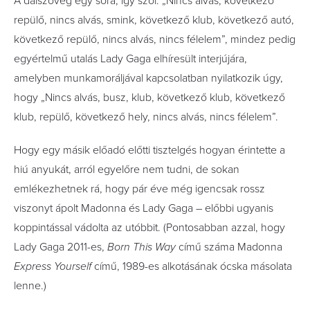
A dalszöveg egy sora, így szól: „Nincs alvás, következő
repülő, nincs alvás, smink, következő klub, következő autó,
következő repülő, nincs alvás, nincs félelem”, mindez pedig
egyértelmű utalás Lady Gaga elhíresült interjújára,
amelyben munkamoráljával kapcsolatban nyilatkozik úgy,
hogy „Nincs alvás, busz, klub, következő klub, következő
klub, repülő, következő hely, nincs alvás, nincs félelem”.
Hogy egy másik előadó előtti tisztelgés hogyan érintette a
hiú anyukát, arról egyelőre nem tudni, de sokan
emlékezhetnek rá, hogy pár éve még igencsak rossz
viszonyt ápolt Madonna és Lady Gaga – előbbi ugyanis
koppintással vádolta az utóbbit. (Pontosabban azzal, hogy
Lady Gaga 2011-es,
Born This Way
című száma Madonna
Express Yourself
című, 1989-es alkotásának ócska másolata
lenne.)