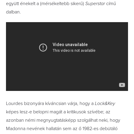
együtt énekelt a (mérsékeltebb sikerű)
Superstar
című
dalban.
Lourdes bizonyára kíváncsian várja, hogy a
Lock&Key
képes lesz-e belopni magát a kritikusok szívébe; az
azonban némi megnyugtatásképp szolgálhat neki, hogy
Madonna nevének hallatán sem az ő 1982-es debütáló