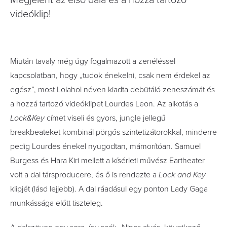
Megjelent az első dala és a hozzá tartozó
videóklip!
Miután tavaly még úgy fogalmazott a zenéléssel
kapcsolatban, hogy „tudok énekelni, csak nem érdekel az
egész”, most Lolahol néven kiadta debütáló zeneszámát és
a hozzá tartozó videóklipet Lourdes Leon. Az alkotás a
Lock&Key
címet viseli és gyors, jungle jellegű
breakbeateket kombinál pörgős szintetizátorokkal, minderre
pedig Lourdes énekel nyugodtan, mámorítóan. Samuel
Burgess és Hara Kiri mellett a kísérleti művész Eartheater
volt a dal társproducere, és ő is rendezte a
Lock and Key
klipjét (lásd lejjebb). A dal ráadásul egy ponton Lady Gaga
munkássága előtt tiszteleg.