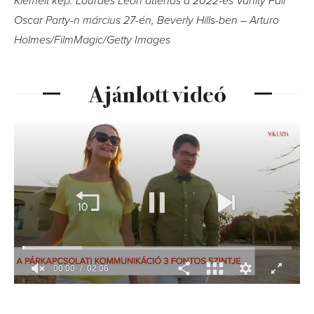
Kiemelt kép: Lourdes Leon attends a 2022-es Vanity Fair
Oscar Party-n március 27-én, Beverly Hills-ben – Arturo
Holmes/FilmMagic/Getty Images
Ajánlott videó
00:01
02:06
0
of
2