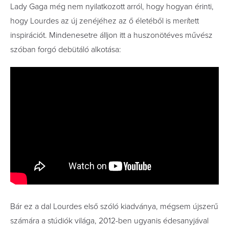
Lady Gaga még nem nyilatkozott arról, hogy hogyan érinti,
hogy Lourdes az új zenéjéhez az ő életéből is merített
inspirációt. Mindenesetre álljon itt a huszonötéves művész
szóban forgó debütáló alkotása:
Bár ez a dal Lourdes első szóló kiadványa, mégsem újszerű
számára a stúdiók világa, 2012-ben ugyanis édesanyjával