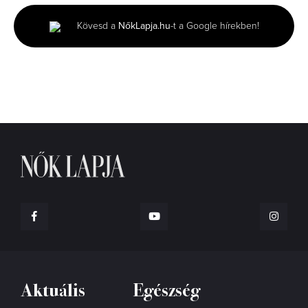
minutes,
6
Kövesd a
NőkLapja.hu
-t a Google hírekben!
seconds
Aktuális
Egészség