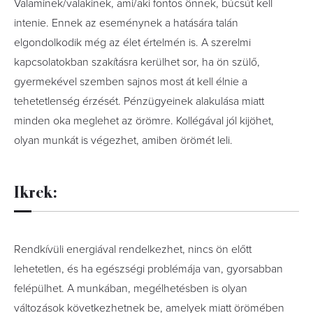
Valaminek/valakinek, ami/aki fontos önnek, búcsút kell
intenie. Ennek az eseménynek a hatására talán
elgondolkodik még az élet értelmén is. A szerelmi
kapcsolatokban szakításra kerülhet sor, ha ön szülő,
gyermekével szemben sajnos most át kell élnie a
tehetetlenség érzését. Pénzügyeinek alakulása miatt
minden oka meglehet az örömre. Kollégával jól kijöhet,
olyan munkát is végezhet, amiben örömét leli.
Ikrek:
Rendkívüli energiával rendelkezhet, nincs ön előtt
lehetetlen, és ha egészségi problémája van, gyorsabban
felépülhet. A munkában, megélhetésben is olyan
változások következhetnek be, amelyek miatt örömében