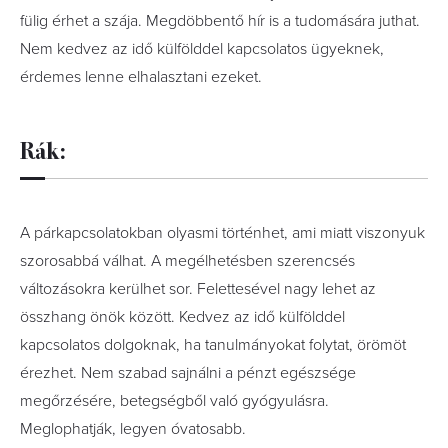
fülig érhet a szája. Megdöbbentő hír is a tudomására juthat.
Nem kedvez az idő külfölddel kapcsolatos ügyeknek,
érdemes lenne elhalasztani ezeket.
Rák:
A párkapcsolatokban olyasmi történhet, ami miatt viszonyuk
szorosabbá válhat. A megélhetésben szerencsés
változásokra kerülhet sor. Felettesével nagy lehet az
összhang önök között. Kedvez az idő külfölddel
kapcsolatos dolgoknak, ha tanulmányokat folytat, örömöt
érezhet. Nem szabad sajnálni a pénzt egészsége
megőrzésére, betegségből való gyógyulásra.
Meglophatják, legyen óvatosabb.