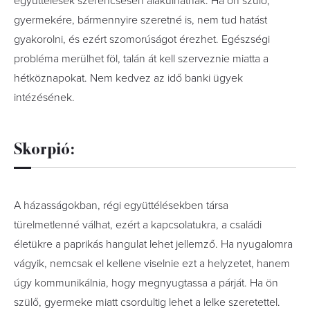
együttélések szerencsésen alakulhatnak. Ha ön szülő,
gyermekére, bármennyire szeretné is, nem tud hatást
gyakorolni, és ezért szomorúságot érezhet. Egészségi
probléma merülhet föl, talán át kell szerveznie miatta a
hétköznapokat. Nem kedvez az idő banki ügyek
intézésének.
Skorpió:
A házasságokban, régi együttélésekben társa
türelmetlenné válhat, ezért a kapcsolatukra, a családi
életükre a paprikás hangulat lehet jellemző. Ha nyugalomra
vágyik, nemcsak el kellene viselnie ezt a helyzetet, hanem
úgy kommunikálnia, hogy megnyugtassa a párját. Ha ön
szülő, gyermeke miatt csordultig lehet a lelke szeretettel.