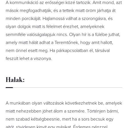
A kommunikáció az erősségei közé tartozik. Amit mond, azt
mások megfogadhatják, és a tetteik miatt öröm járhatja át
minden porcikáját. Hajlamossá válhat a szorongásra, és
olyan dolgok miatt is félelmet érezhet, amelyeknek
semmiféle valóságalapjuk nincs. Olyan hír is a fülébe juthat,
amely miatt hálát adhat a Teremtőnek, hogy amit hallott,
nem önnel esett meg. Ha párkapcsolatban él, társával
feszült lehet a viszonya.
Halak:
A munkában olyan változások következhetnek be, amelyek
miatt nehezebben jöhet álom a szemére. Történjen bármi,
nem szabad kétségbeesnie, mert ha a sors becsuk egy
ajtót, rövidesen kinyit egy másikat. Érdemes pénzzel