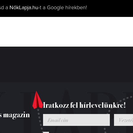
sd a
NőkLapja.hu
-t a Google hírekben!
Iratkozz fel hírlevelünkre!
s magazin