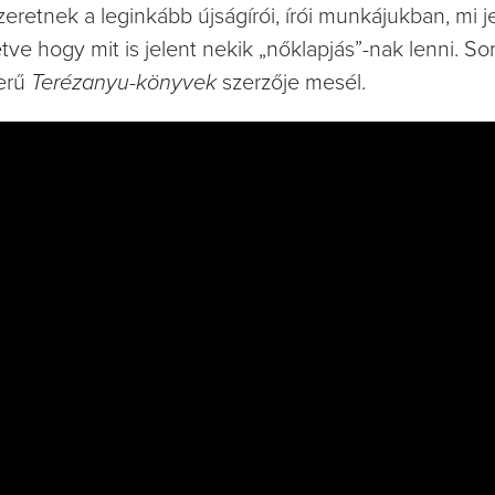
eretnek a leginkább újságírói, írói munkájukban, mi je
ve hogy mit is jelent nekik „nőklapjás”-nak lenni. S
zerű
Terézanyu-könyvek
szerzője mesél.