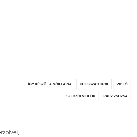
ÍGY KÉSZÜL A NŐK LAPJA
KULISSZATITKOK
VIDEÓ
SZERZŐI VIDEÓK
RÁCZ ZSUZSA
rzőivel,