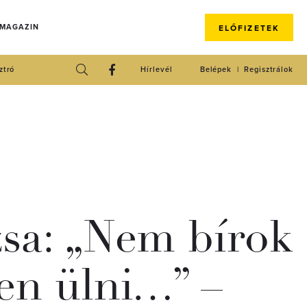
 MAGAZIN
ELŐFIZETEK
ztró
Hírlevél
Belépek
Regisztrálok
sa: „Nem bírok
en ülni…” –