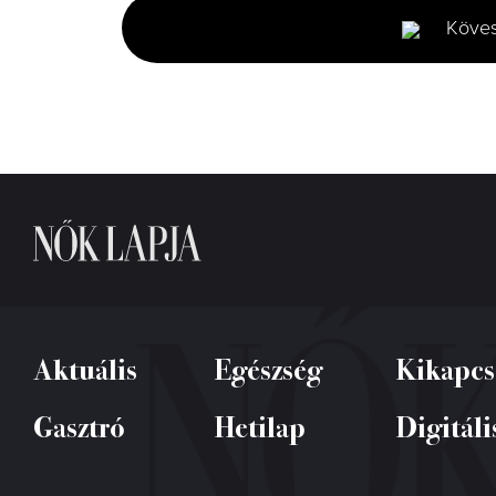
seconds
Volume
Köve
0%
Aktuális
Egészség
Kikapcs
Gasztró
Hetilap
Digitáli