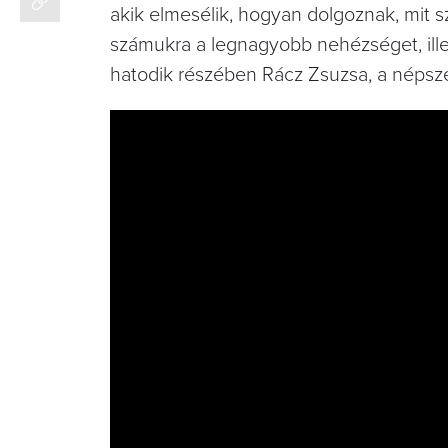
akik elmesélik, hogyan dolgoznak, mit sz
számukra a legnagyobb nehézséget, illet
hatodik részében Rácz Zsuzsa, a néps