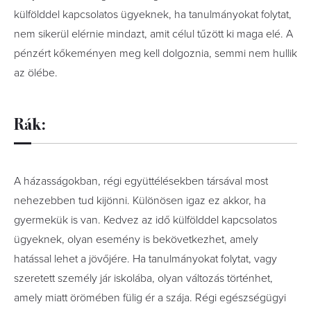
külfölddel kapcsolatos ügyeknek, ha tanulmányokat folytat,
nem sikerül elérnie mindazt, amit célul tűzött ki maga elé. A
pénzért kőkeményen meg kell dolgoznia, semmi nem hullik
az ölébe.
Rák:
A házasságokban, régi együttélésekben társával most
nehezebben tud kijönni. Különösen igaz ez akkor, ha
gyermekük is van. Kedvez az idő külfölddel kapcsolatos
ügyeknek, olyan esemény is bekövetkezhet, amely
hatással lehet a jövőjére. Ha tanulmányokat folytat, vagy
szeretett személy jár iskolába, olyan változás történhet,
amely miatt örömében fülig ér a szája. Régi egészségügyi