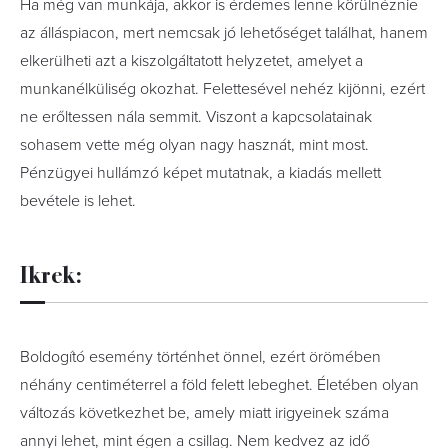
Ha még van munkája, akkor is érdemes lenne körülnéznie
az álláspiacon, mert nemcsak jó lehetőséget találhat, hanem
elkerülheti azt a kiszolgáltatott helyzetet, amelyet a
munkanélküliség okozhat. Felettesével nehéz kijönni, ezért
ne erőltessen nála semmit. Viszont a kapcsolatainak
sohasem vette még olyan nagy hasznát, mint most.
Pénzügyei hullámzó képet mutatnak, a kiadás mellett
bevétele is lehet.
Ikrek:
Boldogító esemény történhet önnel, ezért örömében
néhány centiméterrel a föld felett lebeghet. Életében olyan
változás következhet be, amely miatt irigyeinek száma
annyi lehet, mint égen a csillag. Nem kedvez az idő