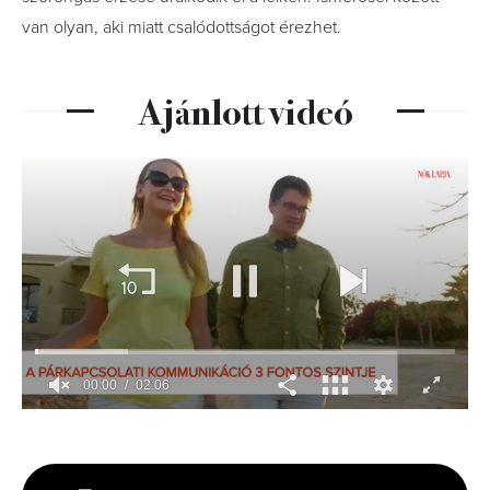
van olyan, aki miatt csalódottságot érezhet.
Ajánlott videó
00:01
02:06
0
seconds
of
2
minutes,