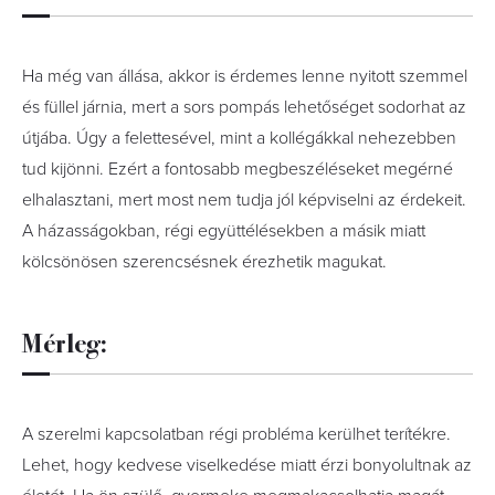
Ha még van állása, akkor is érdemes lenne nyitott szemmel
és füllel járnia, mert a sors pompás lehetőséget sodorhat az
útjába. Úgy a felettesével, mint a kollégákkal nehezebben
tud kijönni. Ezért a fontosabb megbeszéléseket megérné
elhalasztani, mert most nem tudja jól képviselni az érdekeit.
A házasságokban, régi együttélésekben a másik miatt
kölcsönösen szerencsésnek érezhetik magukat.
Mérleg:
A szerelmi kapcsolatban régi probléma kerülhet terítékre.
Lehet, hogy kedvese viselkedése miatt érzi bonyolultnak az