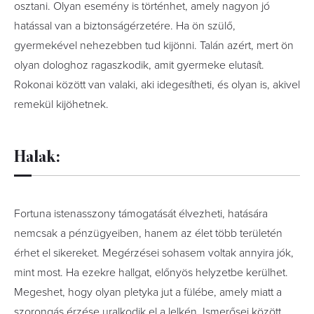
osztani. Olyan esemény is történhet, amely nagyon jó
hatással van a biztonságérzetére. Ha ön szülő,
gyermekével nehezebben tud kijönni. Talán azért, mert ön
olyan dologhoz ragaszkodik, amit gyermeke elutasít.
Rokonai között van valaki, aki idegesítheti, és olyan is, akivel
remekül kijöhetnek.
Halak:
Fortuna istenasszony támogatását élvezheti, hatására
nemcsak a pénzügyeiben, hanem az élet több területén
érhet el sikereket. Megérzései sohasem voltak annyira jók,
mint most. Ha ezekre hallgat, előnyös helyzetbe kerülhet.
Megeshet, hogy olyan pletyka jut a fülébe, amely miatt a
szorongás érzése uralkodik el a lelkén. Ismerősei között