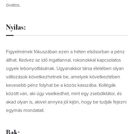
óvatos.
Nyilas:
Figyelmének fókuszában ezen a héten elsősorban a pénz
állhat. Kedvez az idő ingatlannal, rokonokkal kapcsolatos
ügyek lebonyolításának. Ugyanakkor társa életében olyan
változások következhetnek be, amelyek következtében
kevesebb pénz folyhat be a közös kasszába. Kollégák
között van, aki úgy viselkedhet, mint egy zsebdiktátor, és
akad olyan is, akivel annyira jól kijön, hogy be tudják fejezni
egymás mondatait.
Bak: