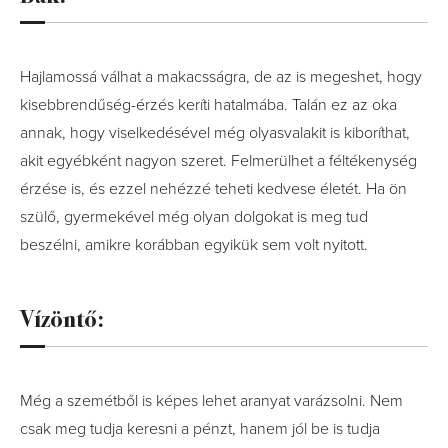
Hajlamossá válhat a makacsságra, de az is megeshet, hogy
kisebbrendűség-érzés keríti hatalmába. Talán ez az oka
annak, hogy viselkedésével még olyasvalakit is kiboríthat,
akit egyébként nagyon szeret. Felmerülhet a féltékenység
érzése is, és ezzel nehézzé teheti kedvese életét. Ha ön
szülő, gyermekével még olyan dolgokat is meg tud
beszélni, amikre korábban egyikük sem volt nyitott.
Vízöntő:
Még a szemétből is képes lehet aranyat varázsolni. Nem
csak meg tudja keresni a pénzt, hanem jól be is tudja