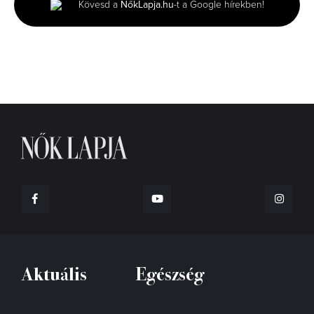
Kövesd a
NőkLapja.hu
-t a Google hírekben!
6
seconds
Aktuális
Egészség