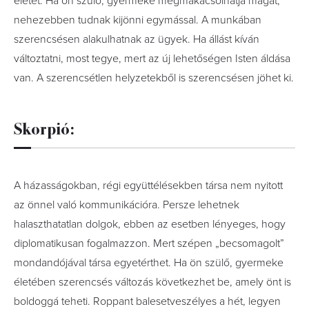
életét. Ha ön szülő, gyermeke megmakacsolhatja magát,
nehezebben tudnak kijönni egymással. A munkában
szerencsésen alakulhatnak az ügyek. Ha állást kíván
változtatni, most tegye, mert az új lehetőségen Isten áldása
van. A szerencsétlen helyzetekből is szerencsésen jöhet ki.
Skorpió:
A házasságokban, régi együttélésekben társa nem nyitott
az önnel való kommunikációra. Persze lehetnek
halaszthatatlan dolgok, ebben az esetben lényeges, hogy
diplomatikusan fogalmazzon. Mert szépen „becsomagolt”
mondandójával társa egyetérthet. Ha ön szülő, gyermeke
életében szerencsés változás következhet be, amely önt is
boldoggá teheti. Roppant balesetveszélyes a hét, legyen