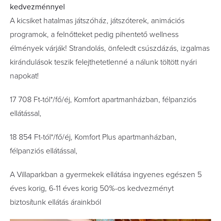
kedvezménnyel
A kicsiket hatalmas játszóház, játszóterek, animációs
programok, a felnőtteket pedig pihentető wellness
élmények várják! Strandolás, önfeledt csúszdázás, izgalmas
kirándulások teszik felejthetetlenné a nálunk töltött nyári
napokat!
17 708 Ft-tól*/fő/éj, Komfort apartmanházban, félpanziós
ellátással,
18 854 Ft-tól*/fő/éj, Komfort Plus apartmanházban,
félpanziós ellátással,
A Villaparkban a gyermekek ellátása ingyenes egészen 5
éves korig, 6-11 éves korig 50%-os kedvezményt
biztosítunk ellátás árainkból