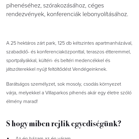
pihenéséhez, szórakozásához, céges
rendezvények, konferenciák lebonyolításához.
A 25 hektáros zárt park, 125 db kétszintes apartmanházával,
szabadidő- és konferenciaközponttal, teraszos étteremmel,
sportpályákkal, kültéri- és beltéri medencékkel és
játszóterekkel nyújt feltöltődést Vendégeinknek.
Barátságos személyzet, sok mosoly, csodás környezet
várja, melyekkel a Villaparkos pihenés akár egy életre szóló
élmény marad!
S hogy miben rejlik egyediségünk?
Az én házam az én váram