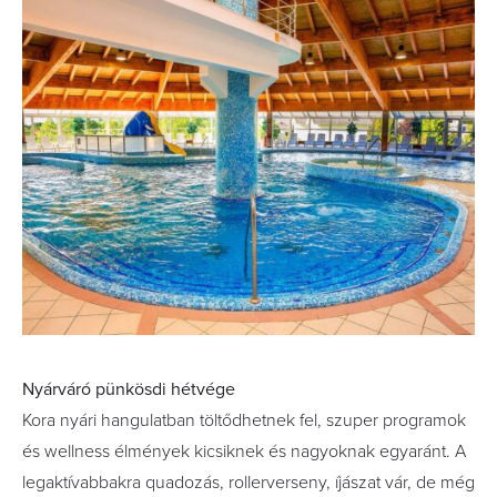
Nyárváró pünkösdi hétvége
Kora nyári hangulatban töltődhetnek fel, szuper programok
és wellness élmények kicsiknek és nagyoknak egyaránt. A
legaktívabbakra quadozás, rollerverseny, íjászat vár, de még