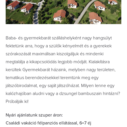
Baba- és gyermekbarát szálláshelyként nagy hangsúlyt
fektetünk arra, hogy a szülők kényelmét és a gyerekek
szórakozását maximálisan kiszolgáljuk és mindenki
megtalálja a kikapcsolódás legjobb módját. Kialakításra
kerültek Gyermekbarát házaink, melyben nagy területen,
tematikus berendezésekkel teremtünk meg egy
játszóbirodalmat, egy saját játszóházat. Milyen lenne egy
kalózhajóban aludni vagy a dzsungel bambuszain hintázni?
Próbálják ki!
Nyári ajánlatunk szuper áron:
Családi vakáció félpanziós ellátással, 6=7 éj