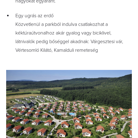
nagyokat egyaránt.
Egy ugrás az erdő
Közvetlenül a parkból indulva csatlakozhat a
kéktúraútvonalhoz akár gyalog vagy biciklivel,
látnivalók pedig bőséggel akadnak: Várgesztesi vár,
Vértesomló Kilátó, Kamalduli remeteség