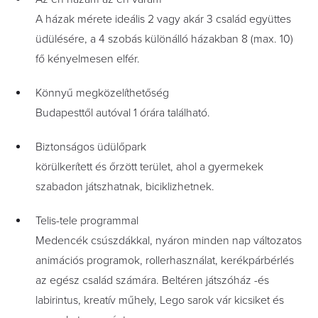
A házak mérete ideális 2 vagy akár 3 család együttes
üdülésére, a 4 szobás különálló házakban 8 (max. 10)
fő kényelmesen elfér.
Könnyű megközelíthetőség
Budapesttől autóval 1 órára található.
Biztonságos üdülőpark
körülkerített és őrzött terület, ahol a gyermekek
szabadon játszhatnak, biciklizhetnek.
Telis-tele programmal
Medencék csúszdákkal, nyáron minden nap változatos
animációs programok, rollerhasználat, kerékpárbérlés
az egész család számára. Beltéren játszóház -és
labirintus, kreatív műhely, Lego sarok vár kicsiket és