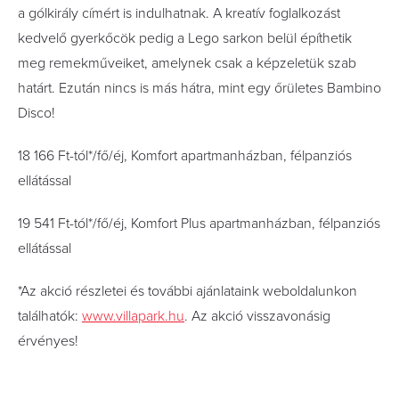
a gólkirály címért is indulhatnak. A kreatív foglalkozást
kedvelő gyerkőcök pedig a Lego sarkon belül építhetik
meg remekműveiket, amelynek csak a képzeletük szab
határt. Ezután nincs is más hátra, mint egy őrületes Bambino
Disco!
18 166 Ft-tól*/fő/éj, Komfort apartmanházban, félpanziós
ellátással
19 541 Ft-tól*/fő/éj, Komfort Plus apartmanházban, félpanziós
ellátással
*Az akció részletei és további ajánlataink weboldalunkon
találhatók:
www.villapark.hu
. Az akció visszavonásig
érvényes!