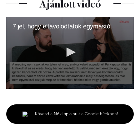
Ajánlott videó
7 jel, hogy eltávolodtatok egymástól
0
seconds
of
1
minute,
Kövesd a
NőkLapja.hu
-t a Google hírekben!
18
seconds