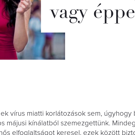
vagy éppe
nek vírus miatti korlátozások sem, úgyhogy 
 májusi kínálatból szemezgettünk. Mindeg
ős elfoglaltságot keresel, ezek között bizt