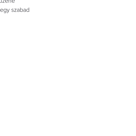
yűzene
e egy szabad