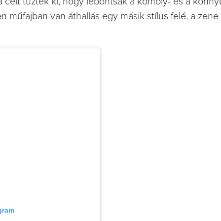
 a célt tűzték ki, hogy lebontsák a komoly- és a könn
den műfajban van áthallás egy másik stílus felé, a zen
agram