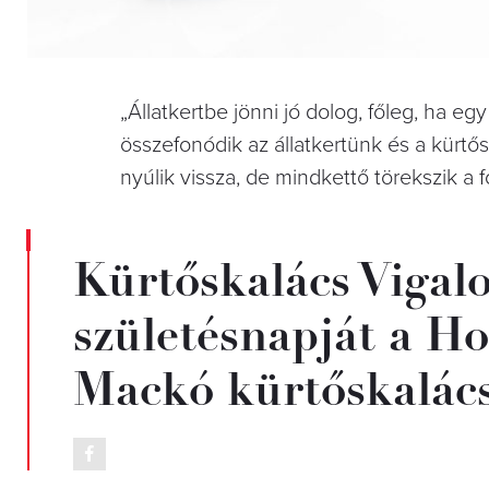
„Állatkertbe jönni jó dolog, főleg, ha eg
összefonódik az állatkertünk és a kürt
nyúlik vissza, de mindkettő törekszik a
Kürtőskalács Vigal
születésnapját a Ho
Mackó kürtőskalács