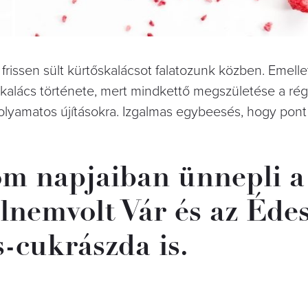
y frissen sült kürtőskalácsot falatozunk közben. Emellet
őskalács története, mert mindkettő megszületése a ré
 folyamatos újításokra. Izgalmas egybeesés, hogy pont
om napjaiban ünnepli a 
lnemvolt Vár és az Éde
-cukrászda is.