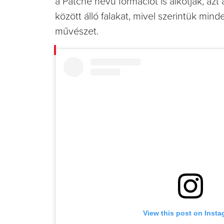
a Patché nevű formációt is alkotják, azt
között álló falakat, mivel szerintük min
művészet.
View this post on Inst