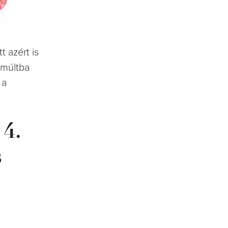
t azért is
gmúltba
 a
4.
s