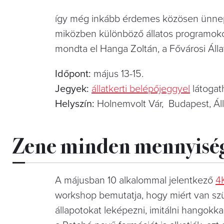
így még inkább érdemes közösen ünnepel
miközben különböző állatos programokon
mondta el Hanga Zoltán, a Fővárosi Álla
Időpont:
május 13-15.
Jegyek:
állatkerti belépőjeggyel
látogat
Helyszín:
Holnemvolt Vár, Budapest, Állat
Zene minden mennyisé
A májusban 10 alkalommal jelentkező
4
workshop bemutatja, hogy miért van sz
állapotokat leképezni, imitálni hangokkal