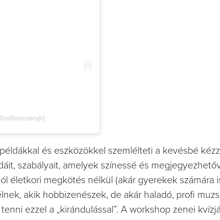
@zoltancseryjr)
példákkal és eszközökkel szemlélteti a kevésbé kéz
áit, szabályait, amelyek színessé és megjegyezhetőv
l életkori megkötés nélkül (akár gyerekek számára is
élnek, akik hobbizenészek, de akár haladó, profi muz
t tenni ezzel a „kirándulással”. A workshop zenei kvíz