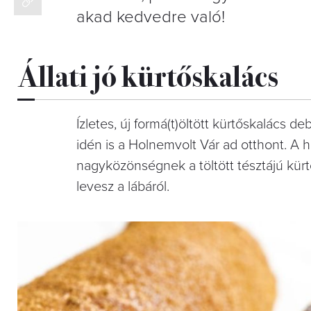
akad kedvedre való!
Állati jó kürtőskalács
Ízletes, új formá(t)öltött kürtőskalács 
idén is a Holnemvolt Vár ad otthont. A
nagyközönségnek a töltött tésztájú kürt
levesz a lábáról.