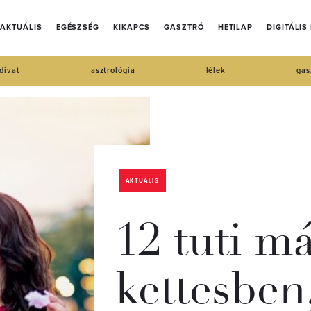
AKTUÁLIS
EGÉSZSÉG
KIKAPCS
GASZTRÓ
HETILAP
DIGITÁLIS
divat
asztrológia
lélek
gas
AKTUÁLIS
12 tuti m
kettesben