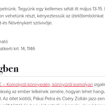
nünk. Tegyünk egy kellemes sétát itt május 13-15. k
 vehetünk részt, kényeztessük az ízlelőbimbóinkat 
t-és Növénykert szóvivője.
ható
kerti krt. 14, 1146
gben
K – Komolyról könnyedén, könnyűről komolyan
izgal
ükség az ember lelkének zenére, hogyan lehet hangu
. Az ötlet kiötlői, Pákai Petra és Cséry Zoltán jazz-ze