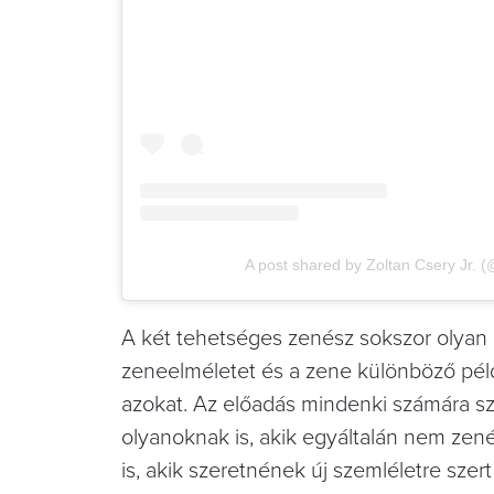
A post shared by Zoltan Csery Jr. (
A két tehetséges zenész sokszor olyan 
zeneelméletet és a zene különböző péld
azokat. Az előadás mindenki számára szó
olyanoknak is, akik egyáltalán nem zen
is, akik szeretnének új szemléletre szer