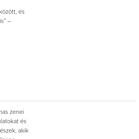
özött, és
is” –
mas zenei
latokat és
nészek, akik