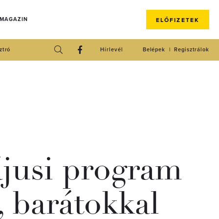
 MAGAZIN
ELŐFIZETEK
ztró
Hírlevél
Belépek
Regisztrálok
ájusi program
, barátokkal