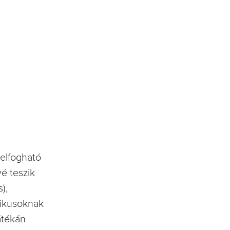
zelfogható
é teszik
),
sikusoknak
játékán