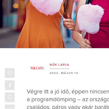
NŐK LAPJA
2022. MÁJUS 13.
Végre itt a jó idő, éppen nincse
a programdömping – az országos
családos, páros vagy akár barátn