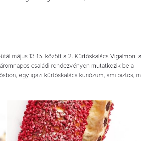
debütál május 13-15. között a 2. Kürtőskalács Vigalmon,
 háromnapos családi rendezvényen mutatkozik be a
ősbon, egy igazi kürtőskalács kuriózum, ami biztos, m