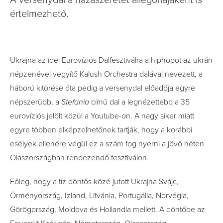
A versenydal a hazaszeretet allegóriájaként is
értelmezhető.
Ukrajna az idei Eurovíziós Dalfesztiválra a hiphopot az ukrán
népzenével vegyítő Kalush Orchestra dalával nevezett, a
háború kitörése óta pedig a versenydal előadója egyre
népszerűbb, a
Stefania
című dal a legnézettebb a 35
eurovíziós jelölt közül a Youtube-on. A nagy siker miatt
egyre többen elképzelhetőnek tartják, hogy a korábbi
esélyek ellenére végül ez a szám fog nyerni a jövő héten
Olaszországban rendezendő fesztiválon.
Főleg, hogy a tíz döntős közé jutott Ukrajna Svájc,
Örményország, Izland, Litvánia, Portugália, Norvégia,
Görögország, Moldova és Hollandia mellett. A döntőbe az