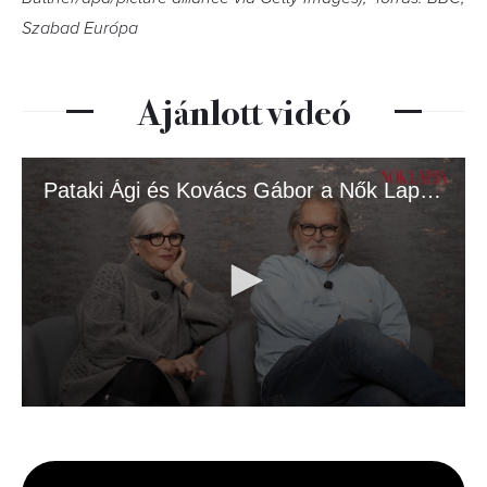
Szabad Európa
Ajánlott videó
Pataki Ági és Kovács Gábor a Nők Lapja címlapján
0
seconds
of
3
minutes,