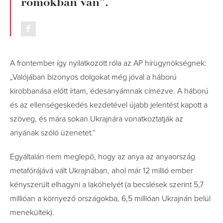
romokban van”.
A frontember így nyilatkozott róla az AP hírügynökségnek:
„Valójában bizonyos dolgokat még jóval a háború
kirobbanása előtt írtam, édesanyámnak címezve. A háború
és az ellenségeskedés kezdetével újabb jelentést kapott a
szöveg, és mára sokan Ukrajnára vonatkoztatják az
anyának szóló üzenetet.”
Egyáltalán nem meglepő, hogy az anya az anyaország
metafórájává vált Ukrajnában, ahol már 12 millió ember
kényszerült elhagyni a lakóhelyét (a becslések szerint 5,7
millióan a környező országokba, 6,5 millióan Ukrajnán belül
menekültek).