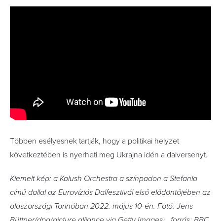
Többen esélyesnek tartják, hogy a politikai helyzet
következtében is nyerheti meg Ukrajna idén a dalversenyt.
Kiemelt kép: a Kalush Orchestra a színpadon a Stefania
című dallal az Eurovíziós Dalfesztivál első elődöntőjében az
olaszországi Torinóban 2022. május 10-én. Fotó: Jens
Büttner/dpa/picture alliance via Getty Images), forrás: BBC,