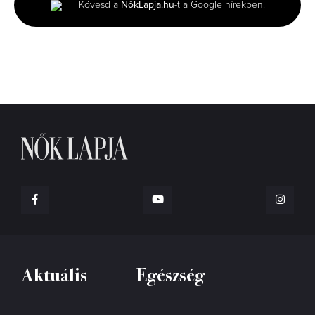
Kövesd a
NőkLapja.hu
-t a Google hírekben!
46
seconds
Aktuális
Egészség