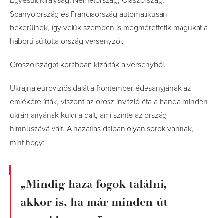
Egyesült Királyság, Németország, Olaszország,
Spanyolország és Franciaország automatikusan
bekerülnek, így velük szemben is megmérettetik magukat a
háború sújtotta ország versenyzői.
Oroszországot korábban kizárták a versenyből.
Ukrajna eurovíziós dalát a frontember édesanyjának az
emlékére írták, viszont az orosz invázió óta a banda minden
ukrán anyának küldi a dalt, ami szinte az ország
himnuszává vált. A hazafias dalban olyan sorok vannak,
mint hogy:
„Mindig haza fogok találni,
akkor is, ha már minden út