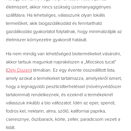
élelmiszert, akkor nincs szükség üzemanyagigényes
szállításra. Ha lehetséges, válasszunk olyan lokális
termelőket, akik biogazdálkodást és fenntartható
gazdálkodási gyakorlatot folytatnak, hogy minimalizálják az
élelmiszer környezetre gyakorolt hatását.
Ha nem mindig van lehetőséged biotermékeket vásárolni,
akkor tartsuk magunkat naprakészen a „Mocskos tucat”
(
Dirty Dozen
) témában. Ez egy évente összeállított lista,
amely azokat a termékeket tartalmazza, amelyekről ismert,
hogy a legnagyobb peszticidterheléssel (növényvédőszer
tartalommal) rendelkeznek, és ezeknél a termékeknél
válasszuk inkább a bio változatot. Idén az eper, spenót,
fodros kel, nektarin, alma, szőlő, kaliforniai paprika,
cseresznye, őszibarack, körte, zeller, paradicsom vezeti a
listát.