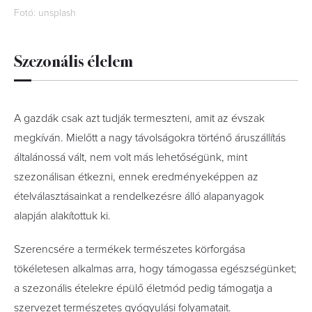
Fotó: unsplash
Szezonális élelem
A gazdák csak azt tudják termeszteni, amit az évszak
megkíván. Mielőtt a nagy távolságokra történő áruszállítás
általánossá vált, nem volt más lehetőségünk, mint
szezonálisan étkezni, ennek eredményeképpen az
ételválasztásainkat a rendelkezésre álló alapanyagok
alapján alakítottuk ki.
Szerencsére a termékek természetes körforgása
tökéletesen alkalmas arra, hogy támogassa egészségünket;
a szezonális ételekre épülő életmód pedig támogatja a
szervezet természetes gyógyulási folyamatait.