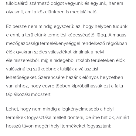
túloldaláról származó dolgot vegyünk és együnk, hanem
olyasmit, ami a közelünkben is megtalálható.
Ez persze nem mindig egyszerű: az, hogy helyben tudunk-
e enni, a területünk termelési képességétől függ. A magas
mezőgazdasági termelékenységgel rendelkező régiókban
élők gyakran széles választékot kínálnak a helyi
élelmiszerekből, míg a hidegebb, ritkább területeken élők
valószínűleg szűkebbnek találják a választási
lehetőségeket. Szerencsére hazánk előnyös helyzetben
van ahhoz, hogy egyre többen kipróbálhassák ezt a fajta
táplálkozási módszert.
Lehet, hogy nem mindig a legkényelmesebb a helyi
termékek fogyasztása mellett dönteni, de íme hat ok, amiért
hosszú távon megéri helyi termékeket fogyasztani: