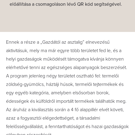
előállítása a csomagoláson lévő QR kód segítségével.
Ennek a része a „Gazdától az asztalig” elnevezésű
aktivitásuk, mely ma már egyre több területet fed le, és a
helyi gazdaságok működését támogatva kívánja könnyen
elérhetővé tenni az egészséges alapanyagok beszerzését.
A program jelenleg négy területet osztható fel: termelői
zöldség-gyümölcs, háztáji húsok, termelői tejtermékek és
egy egyéb kategória, amelyben elsősorban borok,
édességek és külföldről importált termékek találhatók meg.
Az áruház a kiválasztás során a 4 fő alappillér elvét követi,
azaz a fogyasztói elégedettséget, a társadalmi
felelősségvállalást, a fenntarthatóságot és hazai gazdaságok