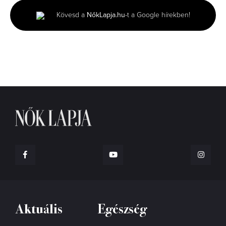
1
minute,
Kövesd a
NőkLapja.hu
-t a Google hírekben!
42
seconds
Aktuális
Egészség