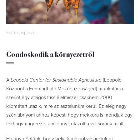
Fotó: unsplash
Gondoskodik a környezetről
A
Leopold Center for Sustainable Agriculture
(Leopold
Központ a Fenntartható Mezőgazdaságért) munkatársa
szerint egy átlagos friss élelmiszer csaknem 2000
kilométert utazik, mire az asztalunkra kerül. Ez elég nagy
szénlábnyom ahhoz képest, hogy mekkora is mondjuk egy
fokhagymagerezd, ami ennyit utazott a vacsoránk miatt…
Ha úgy döntünk, hogy helyi forrásból vásároljuk az