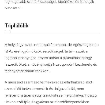
legmagasabb szintű frissességet, tápértéket és ízt tudják
biztosítani.
Táplálóbb
A helyi fogyasztás nem csak finomabb, de egészségesebb
is! Az érett gyümölcsök és zöldségek tartalmazzák a
legtöbb tápanyagot, hiszen abban a pillanatban, ahogy
leszedik őket, a növényi sejtjeik zsugorodni kezdenek, és
tápanyagtartalmuk csökken.
A messziről származó termékeket az eltarthatósági időt
szem előtt tartva termesztik és dolgozzák fel, nem
feltétlenül a tápanyagtartalmukat szem előtt tartva. Hosszú
utakon szállítják, és gyakran az elosztóközpontokban