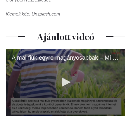
előnyben részesítését.
Kiemelt kép: Unsplash.com
Ajánlott videó
A mai fiúk egyre magányosabbak – Mi ennek az oka?
0
seconds
of