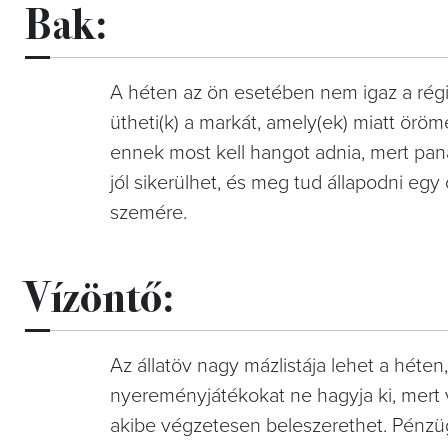
Bak:
A héten az ön esetében nem igaz a régi
ütheti(k) a markát, amely(ek) miatt örö
ennek most kell hangot adnia, mert panas
jól sikerülhet, és meg tud állapodni eg
szemére.
Vízöntő:
Az állatöv nagy mázlistája lehet a héten
nyereményjátékokat ne hagyja ki, mert val
akibe végzetesen beleszerethet. Pénzü