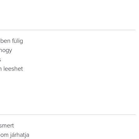
ben fülig
 hogy
s
n leeshet
ismert
lom járhatja