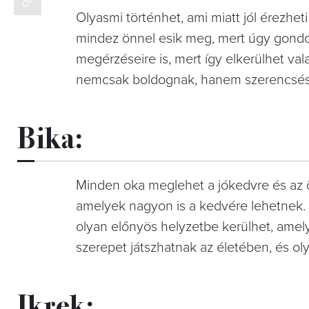
Olyasmi történhet, ami miatt jól érezhe
mindez önnel esik meg, mert úgy gondol
megérzéseire is, mert így elkerülhet va
nemcsak boldognak, hanem szerencsésnek
Bika:
Minden oka meglehet a jókedvre és az 
amelyek nagyon is a kedvére lehetnek.
olyan előnyös helyzetbe kerülhet, amely
szerepet játszhatnak az életében, és olya
Ikrek: