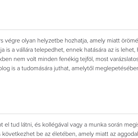
ors végre olyan helyzetbe hozhatja, amely miatt örömé
a is a vállára telepedhet, ennek hatására az is lehet,
ben nem volt minden fenékig tejföl, most varázslato
dolog is a tudomására juthat, amelytől meglepetésébe
ot el tud látni, és kollégával vagy a munka során meg
ás következhet be az életében, amely miatt az aggoda