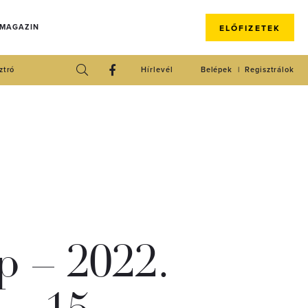
 MAGAZIN
ELŐFIZETEK
ztró
Hírlevél
Belépek
Regisztrálok
 – 2022.