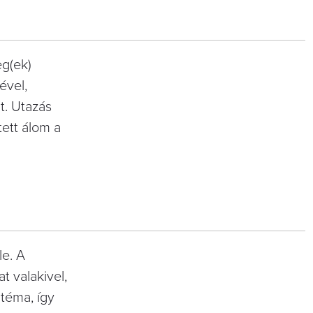
eg(ek)
ével,
t. Utazás
tett álom a
le. A
t valakivel,
téma, így