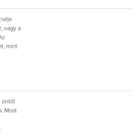
cséje
, vagy a
Az
t, mint
 öntől
a. Most
.