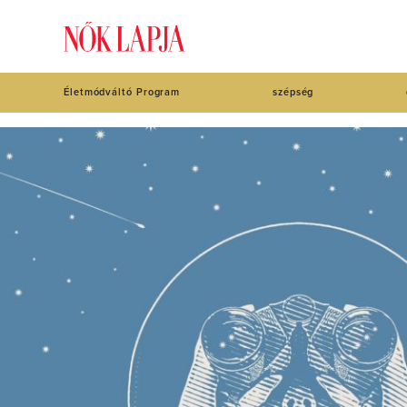
Életmódváltó Program
szépség