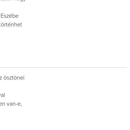
. Eszébe
történhet
z ösztönei
al
en van-e,