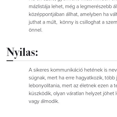
mázlistája lehet, még a legmerészebb álm
középpontjában állhat, amelyben ha vált
juthat a múlt,
könny is csilloghat a sze
önnel.
Nyilas:
A sikeres kommunikáció hetének is nevez
súgnak, mert ha erre hagyatkozik, több 
lebonyolítania, mert az életnek ezen a 
küszködik, olyan váratlan helyzet jöhet
vagy álmodik.