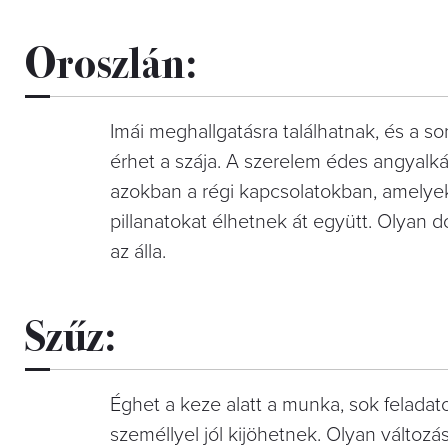
Oroszlán:
Imái meghallgatásra találhatnak, és a s
érhet a szája. A szerelem édes angyalkáj
azokban a régi kapcsolatokban, amelyek
pillanatokat élhetnek át együtt. Olyan 
az álla.
Szűz:
Éghet a keze alatt a munka, sok feladat
személlyel jól kijöhetnek. Olyan változ