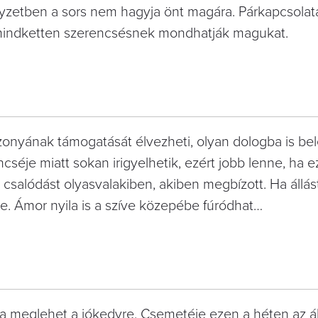
helyzetben a sors nem hagyja önt magára. Párkapcsola
 mindketten szerencsésnek mondhatják magukat.
zonyának támogatását élvezheti, olyan dologba is be
éje miatt sokan irigyelhetik, ezért jobb lenne, ha 
a csalódást olyasvalakiben, akiben megbízott. Ha állás
re. Ámor nyila is a szíve közepébe fúródhat…
a meglehet a jókedvre. Csemetéje ezen a héten az á