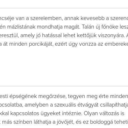
ncséje van a szerelemben, annak kevesebb a szeren
én mázlistának mondhatja magát. Talán új főnöke lesz
resztül, amely jó hatással lehet kettőjük viszonyára. 
ja át minden porcikáját, ezért úgy vonzza az embereke
testi épségének megőrzése, tegyen meg érte minden
csolatba, amelyben a szexuális étvágyát csillapíthatj
kkal kapcsolatos ügyeket intéznie. Olyan változás is
más színben láthatja a jövőjét, és ez boldoggá teheti