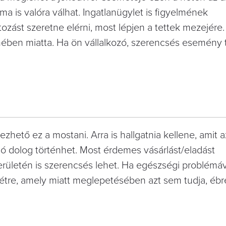
a is valóra válhat. Ingatlanügylet is figyelmének
ozást szeretne elérni, most lépjen a tettek mezejére
mében miatta. Ha ön vállalkozó, szerencsés esemény 
hető ez a mostani. Arra is hallgatnia kellene, amit a
jó dolog történhet. Most érdemes vásárlást/eladást
területén is szerencsés lehet. Ha egészségi problémáv
 létre, amely miatt meglepetésében azt sem tudja, ébr