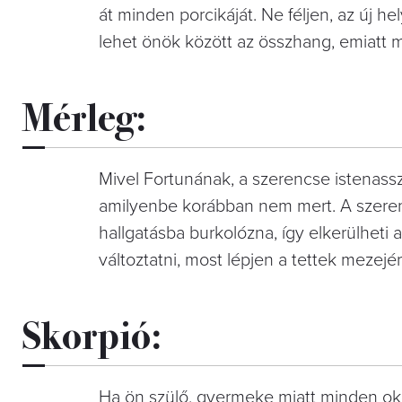
át minden porcikáját. Ne féljen, az új 
lehet önök között az összhang, emiatt
Mérleg:
Mivel Fortunának, a szerencse istenass
amilyenbe korábban nem mert. A szerencs
hallgatásba burkolózna, így elkerülheti 
változtatni, most lépjen a tettek mezejé
Skorpió:
Ha ön szülő, gyermeke miatt minden ok