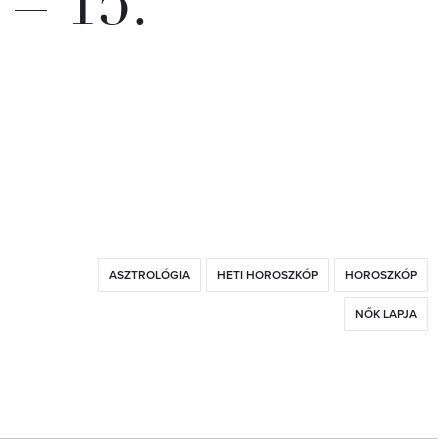
 – 15.
ASZTROLÓGIA
HETI HOROSZKÓP
HOROSZKÓP
NŐK LAPJA