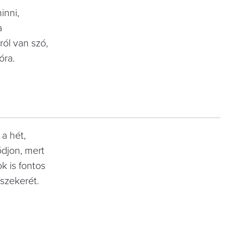
inni,
a
ról van szó,
óra.
a hét,
djon, mert
k is fontos
 szekerét.