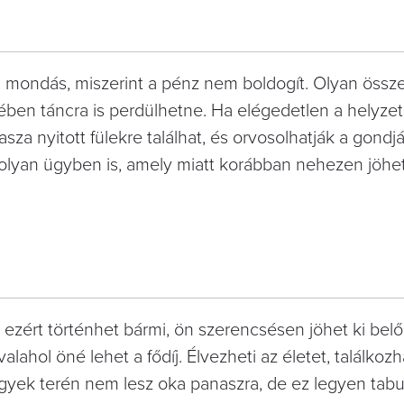
 mondás, miszerint a pénz nem boldogít. Olyan össz
mében táncra is perdülhetne. Ha elégedetlen a helyzet
za nyitott fülekre találhat, és orvosolhatják a gondjá
y olyan ügyben is, amely miatt korábban nehezen jöhe
, ezért történhet bármi, ön szerencsésen jöhet ki belő
ahol öné lehet a fődíj. Élvezheti az életet, találkozha
gyek terén nem lesz oka panaszra, de ez legyen tabu