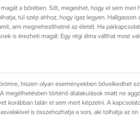
ti magát a bőrében. Sőt, megeshet, hogy el sem meri h
hatja, túl szép ahhoz, hogy igaz legyen. Hallgasson 
lamit, ami megnehezíthetné az életét. Ha párkapcsolat
 is érezheti magát. Egy régi álma válthat most val
örömre, hiszen olyan eseményekben bővelkedhet ez 
 A megélhetésben történő átalakulások miatt ne aggó
et korábban talán el sem mert képzelni. A kapcsolato
svalakivel is összehozhatja a sors, aki tolhatja az ön