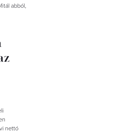
itál abból,
a
az
li
űen
vi nettó