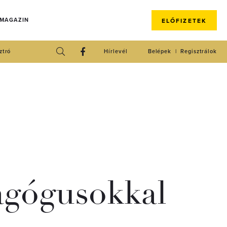
 MAGAZIN
ELŐFIZETEK
ztró
Hírlevél
Belépek
Regisztrálok
agógusokkal