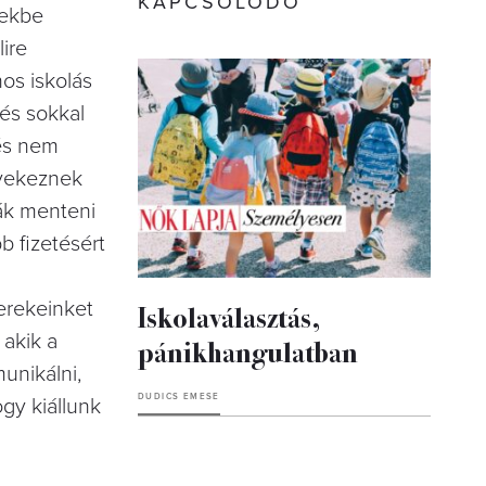
KAPCSOLÓDÓ
zekbe
ire
os iskolás
 és sokkal
és nem
gyekeznek
ják menteni
b fizetésért
erekeinket
Iskolaválasztás,
 akik a
pánikhangulatban
unikálni,
DUDICS EMESE
ogy kiállunk