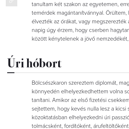
tanultam két szakon az egyetemen, erre
temérdek magántanítvánnyal. Örültem, h
élvezték az órákat, vagy megszerezték a
napig úgy érzem, hogy cserben hagytam
között kénytelenek a jövő nemzedékét, k
Úri hóbort
Bölcsészkaron szereztem diplomát, magy
könnyedén elhelyezkedhettem volna sok
tanítani. Amikor az első fizetési csek
sejtettem, hogy kevés nulla lesz a kics
közoktatásban elhelyezkedni úri passzi
tolmácsként, fordítóként, árufeltöltőké