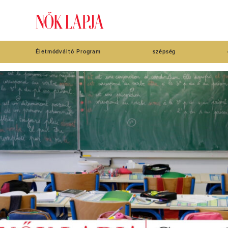
Életmódváltó Program
szépség