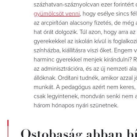
százhatvan-száznyolcvan ezer forintért 
gyümölcsöt venni
, hogy esélye sincs f
az arcpirítóan alacsony fizetés, de még
hat órát dolgozik. Túl azon, hogy arra a
gyerekekkel az iskolán kívül is foglalkoz
színházba, kiállításra viszi őket. Enge
harminc gyerekkel menjek kirándulni? R
az adminisztrációra, és az új nemzeti a
állóknak. Ordítani tudnék, amikor azzal
munkát. A pedagógus azért nem keres, 
csak legyintenek, mondván senki nem a p
három hónapos nyári szünetnek.
Ostobaság abban bíz