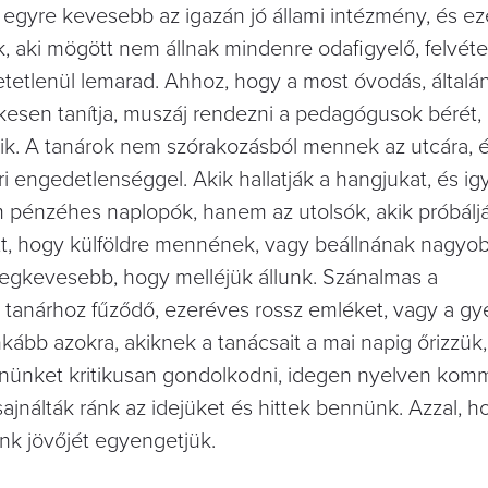
egyre kevesebb az igazán jó állami intézmény, és e
, aki mögött nem állnak mindenre odafigyelő, felvétel
tetlenül lemarad. Ahhoz, hogy a most óvodás, általán
elkesen tanítja, muszáj rendezni a pedagógusok bérét,
k. A tanárok nem szórakozásból mennek az utcára, 
ri engedetlenséggel. Akik hallatják a hangjukat, és i
em pénzéhes naplopók, hanem az utolsók, akik próbál
yett, hogy külföldre mennének, vagy beállnának nagyob
legkevesebb, hogy melléjük állunk. Szánalmas a
 tanárhoz fűződő, ezeréves rossz emléket, vagy a gy
kább azokra, akiknek a tanácsait a mai napig őrizzük,
nünket kritikusan gondolkodni, idegen nyelven komm
ajnálták ránk az idejüket és hittek bennünk. Azzal, h
nk jövőjét egyengetjük.