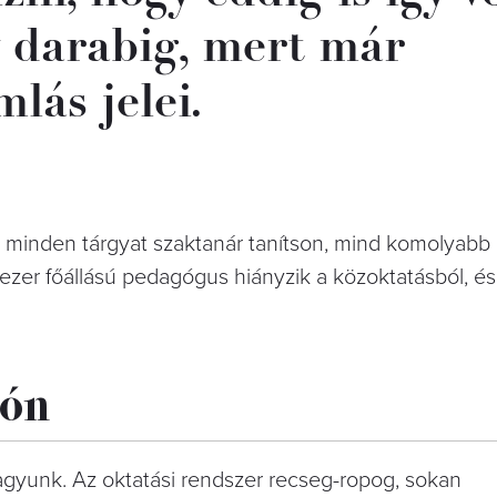
y darabig, mert már
lás jelei.
 minden tárgyat szaktanár tanítson, mind komolyabb 
étezer főállású pedagógus hiányzik a közoktatásból, é
jón
gyunk. Az oktatási rendszer recseg-ropog, sokan