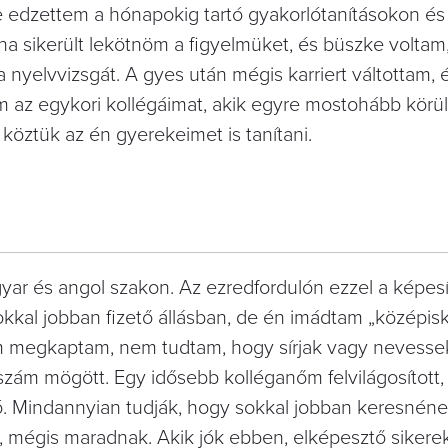
 edzettem a hónapokig tartó gyakorlótanításokon és
a sikerült lekötnöm a figyelmüket, és büszke voltam
 nyelvvizsgát. A gyes után mégis karriert váltottam, 
 az egykori kollégáimat, akik egyre mostohább kör
öztük az én gyerekeimet is tanítani.
ar és angol szakon. Az ezredfordulón ezzel a képesí
kal jobban fizető állásban, de én imádtam „középisk
kem megkaptam, nem tudtam, hogy sírjak vagy nevesse
i szám mögött. Egy idősebb kolléganőm felvilágosított
ó. Mindannyian tudják, hogy sokkal jobban keresnén
nt, mégis maradnak. Akik jók ebben, elképesztő sikere