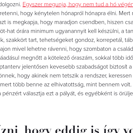
dolgozni.
Egyszer megunja, hogy nem tud a hó végé
élretenni, hogy kénytelen hónapról hónapra élni. Mert
 azt is megkapja, hogy maradjon csendben, hiszen csa
z öt-hat órára minimum ugyanannyit kell készülni, a tan
ik, szakkört tart, tehetségeket gondoz, korrepetál, táb
m vajon mivel lehetne rávenni, hogy szombaton a csalá
áadásul megnőtt a kötelező óraszám, sokkal több id
laptanterv jelentősen kevesebb szabadságot biztosít a
 jönnek, hogy akinek nem tetszik a rendszer, keressen
mert több benne az elhivatottság, mint bennem volt
énzért választja ezt a pályát, és egyébként is örülj
ni, hogy eddig is így vo