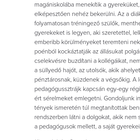
magániskolába menekítik a gyereküket, 
elképesztően nehéz bekerülni. Az a diák
folyamatosan tréningező szülők, menthe
gyerekeket is legyen, aki szeretettel, l
emberibb körülményeket teremteni neki
poénból kockáztatják az állásukat polgá
cselekvésre buzdítani a kollégáikat, n
a süllyedő hajót, az utolsók, akik ahel
pénztárosnak, küzdenek a végsőkig. A 
pedagógussztrájk kapcsán egy-egy régi
ért sérelmeket emlegetni. Gondoljunk in
tények ismeretén túl megtanítottak ben
rendszerben látni a dolgokat, akik nem s
a pedagógusok mellett, a saját gyerekei