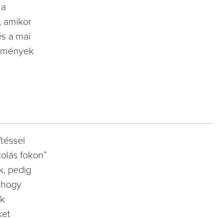
 a
, amikor
és a mai
ülmények
téssel
olás fokon”
k, pedig
, hogy
ek
ket