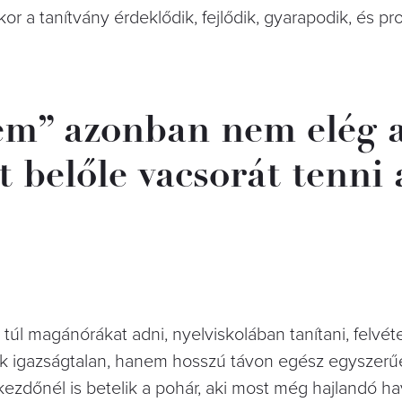
or a tanítvány érdeklődik, fejlődik, gyarapodik, és prof
lem” azonban nem elég 
t belőle vacsorát tenni 
úl magánórákat adni, nyelviskolában tanítani, felvéte
sak igazságtalan, hanem hosszú távon egész egyszer
akezdőnél is betelik a pohár, aki most még hajlandó ha