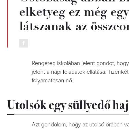
elketyeg ez még eg
látszanak az összeom
Rengeteg iskolában jelent gondot, hogy
jelent a napi feladatok ellátása. Tizenk
folyamatosan nő.
Utolsók egy süllyedő ha
Azt gondolom, hogy az utolsó órában va