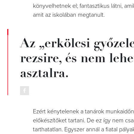
könyvelhetnek el; fantasztikus látni, amik
amit az iskolában megtanult.
Az „erkölcsi győze
rezsire, és nem lehe
asztalra.
Ezért kénytelenek a tanárok munkaidőn t
előkészítőket tartani. De ez így nem c
tarthatatlan. Egyszer annál a fiatal pály