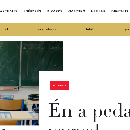
AKTUÁLIS
EGÉSZSÉG
KIKAPCS
GASZTRÓ
HETILAP
DIGITÁLIS
divat
asztrológia
lélek
gas
AKTUÁLIS
Én a ped