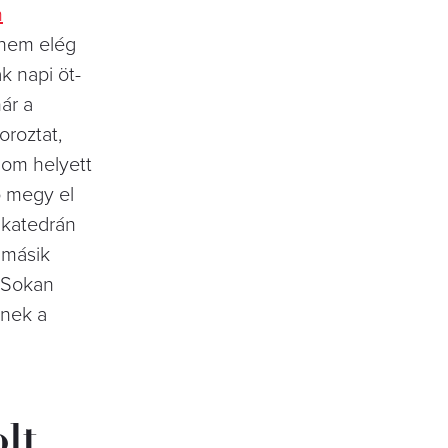
n
 nem elég
k napi öt-
ár a
oroztat,
dom helyett
ő megy el
 katedrán
 másik
. Sokan
enek a
lt,