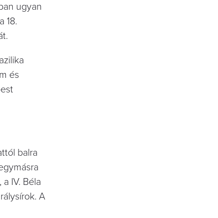
3-ban ugyan
a 18.
t.
zilika
om és
pest
ttól balra
n egymásra
 a IV. Béla
rálysírok. A