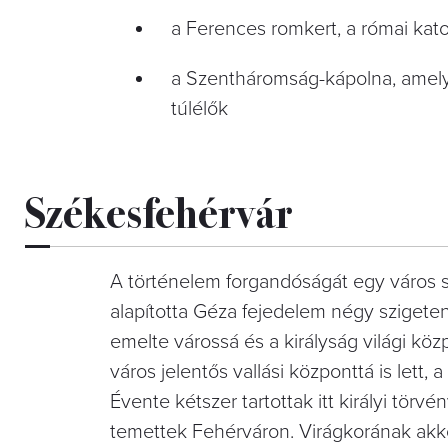
a Ferences romkert, a római kat
a Szentháromság-kápolna, amelye
túlélők
Székesfehérvár
A történelem forgandóságát egy város 
alapította Géza fejedelem négy szigeten
emelte várossá és a királyság világi kö
város jelentős vallási központtá is lett, 
Évente kétszer tartottak itt királyi törv
temettek Fehérváron. Virágkorának akko