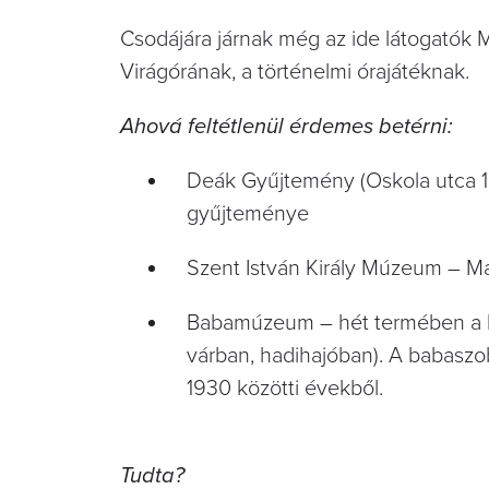
Csodájára járnak még az ide látogatók 
Virágórának, a történelmi órajátéknak.
Ahová feltétlenül érdemes betérni:
Deák Gyűjtemény (Oskola utca 1
gyűjteménye
Szent István Király Múzeum – 
Babamúzeum – hét termében a ba
várban, hadihajóban). A babaszob
1930 közötti évekből.
Tudta?