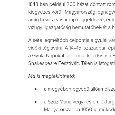
1843-ban például 203 házat döntött rom
kiegyezés körüli Magyarország legnagyo
amíg hevít a vasárnap reggeli kávé, érd
vízügyi igazgatóság bemutatóhelyét a ha
A séta legméltóbb célpontja a gyulai v
vidéki téglavára. A 14–15. században épü
a Gyula Napokat, a nemzetközi Kisüsti 
Shakespeare Fesztivált. Télen is látog
Ma is megtekinthető:
a megyében egyedülállóan dísze
a Szűz Mária kegy- és emléktárg
Magyarországon 1950-ig működött