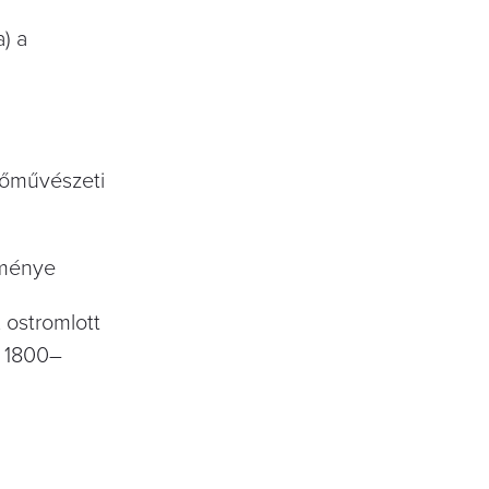
) a
zőművészeti
eménye
 ostromlott
a 1800–