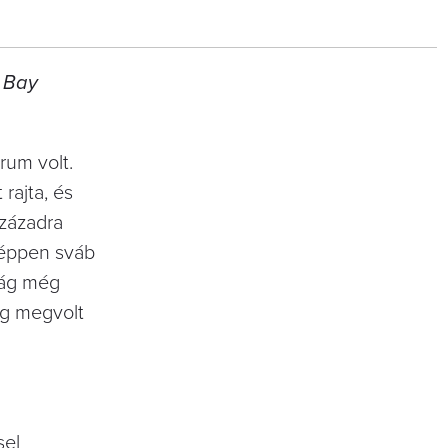
, Bay
trum volt.
rajta, és
századra
iképpen sváb
ság még
ig megvolt
sel