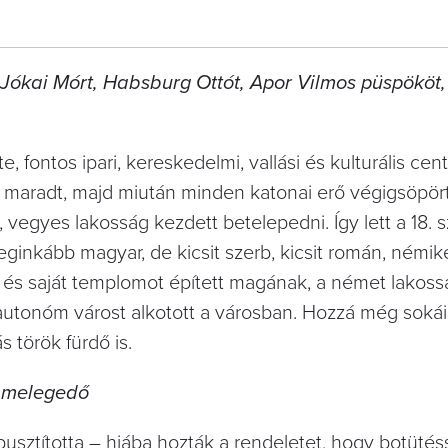
 Jókai Mórt, Habsburg Ottót, Apor Vilmos püspököt
e, fontos ipari, kereskedelmi, vallási és kulturális cen
maradt, majd miután minden katonai erő végigsöpört 
, vegyes lakosság kezdett betelepedni. Így lett a 18. 
 leginkább magyar, de kicsit szerb, kicsit román, ném
át és saját templomot épített magának, a német lakos
át autonóm várost alkotott a városban. Hozzá még soká
 török fürdő is.
 melegedő
pusztította – hiába hozták a rendeletet, hogy botütés