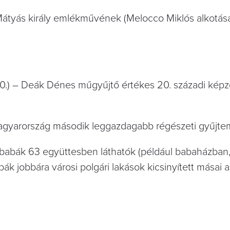
Mátyás király emlékművének (Melocco Miklós alkotása
0.) – Deák Dénes műgyűjtő értékes 20. századi kép
Magyarország második leggazdagabb régészeti gyűjt
bák 63 együttesben láthatók (például babaházban,
ák jobbára városi polgári lakások kicsinyített másai 