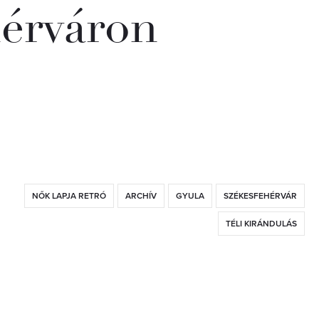
hérváron
NŐK LAPJA RETRÓ
ARCHÍV
GYULA
SZÉKESFEHÉRVÁR
TÉLI KIRÁNDULÁS