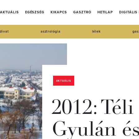
AKTUÁLIS
EGÉSZSÉG
KIKAPCS
GASZTRÓ
HETILAP
DIGITÁLIS
divat
asztrológia
lélek
gas
AKTUÁLIS
2012: Tél
Gyulán é