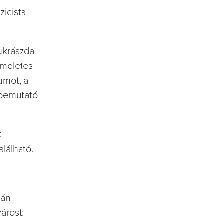
zicista
ukrászda
yemeletes
umot, a
 bemutató
k
lálható.
zán
árost: