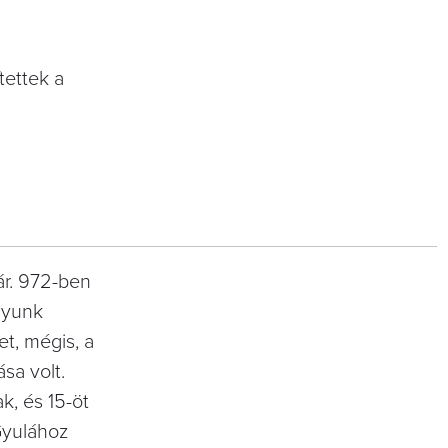
tettek a
ár. 972-ben
ályunk
t, mégis, a
ása volt.
k, és 15-öt
Gyulához