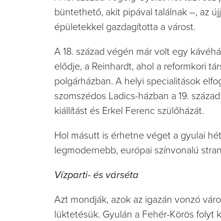
büntethető, akit pipával találnak –, az ú
épületekkel gazdagította a várost.
A 18. század végén már volt egy kávéhá
elődje, a Reinhardt, ahol a reformkori tár
polgárházban. A helyi specialitások el
szomszédos Ladics-házban a 19. század v
kiállítást és Erkel Ferenc szülőházát.
Hol másutt is érhetne véget a gyulai hé
legmodernebb, európai színvonalú stran
Vízparti- és várséta
Azt mondják, azok az igazán vonzó váro
lüktetésük. Gyulán a Fehér-Körös folyt 