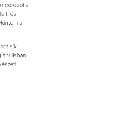
 medréből a
ült, és
kinteni a
adt sík
 áprilisban
vészeti