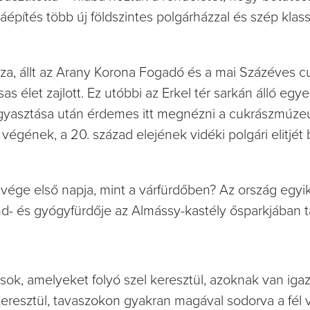
jjáépítés több új földszintes polgárházzal és szép klass
za, állt az Arany Korona Fogadó és a mai Százéves c
sas élet zajlott. Ez utóbbi az Erkel tér sarkán álló eg
fogyasztása után érdemes itt megnézni a cukrászmúze
égének, a 20. század elejének vidéki polgári elitjét
tvége első napja, mint a várfürdőben? Az ország egyi
d- és gyógyfürdője az Almássy-kastély ősparkjában ta
sok, amelyeket folyó szel keresztül, azoknak van iga
keresztül, tavaszokon gyakran magával sodorva a fél v