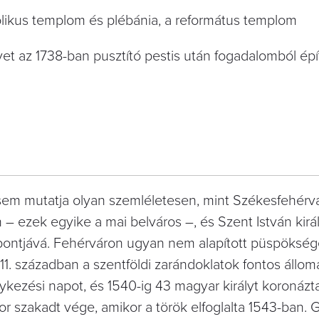
olikus templom és plébánia, a református templom
t az 1738-ban pusztító pestis után fogadalomból épí
sem mutatja olyan szemléletesen, mint Székesfehérv
 – ezek egyike a mai belváros –, és Szent István kir
zpontjává. Fehérváron ugyan nem alapított püspöksége
a 11. században a szentföldi zarándoklatok fontos állom
énykezési napot, és 1540-ig 43 magyar királyt koronázta
r szakadt vége, amikor a török elfoglalta 1543-ban. 