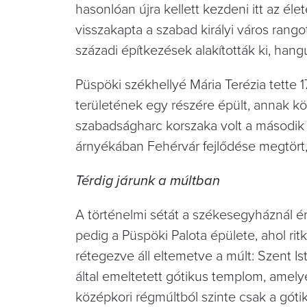
hasonlóan újra kellett kezdeni itt az é
visszakapta a szabad királyi város rangot
századi építkezések alakították ki, hang
Püspöki székhellyé Mária Terézia tette 17
területének egy részére épült, annak kö
szabadságharc korszaka volt a második f
árnyékában Fehérvár fejlődése megtört, 
Térdig járunk a múltban
A történelmi sétát a székesegyháznál ér
pedig a Püspöki Palota épülete, ahol r
rétegezve áll eltemetve a múlt: Szent Ist
által emeltetett gótikus templom, amely
középkori régmúltból szinte csak a gót