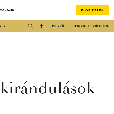
 MAGAZIN
ELŐFIZETEK
ztró
Hírlevél
Belépek
Regisztrálok
i kirándulások
s