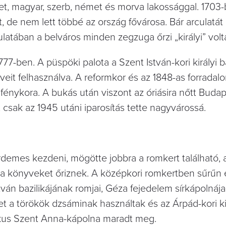
letet, magyar, szerb, német és morva lakossággal. 170
, de nem lett többé az ország fővárosa. Bár arculatát 
ulatában a belváros minden zegzuga őrzi „királyi” voltá
77-ben. A püspöki palota a Szent István-kori királyi ba
veit felhasználva. A reformkor és az 1848-as forradal
énykora. A bukás után viszont az óriásira nőtt Buda
csak az 1945 utáni iparosítás tette nagyvárossá.
demes kezdeni, mögötte jobbra a romkert található, a
itka könyveket őriznek. A középkori romkertben sűrű
ván bazilikájának romjai, Géza fejedelem sírkápolnája,
et a törökök dzsáminak használtak és az Árpád-kori ki
ikus Szent Anna-kápolna maradt meg.