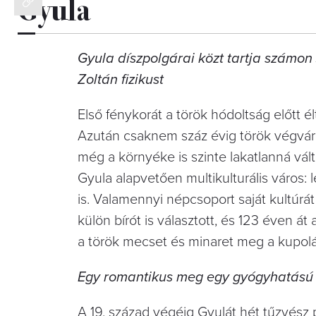
Gyula
Gyula díszpolgárai közt tartja számon
Zoltán fizikust
Első fénykorát a török hódoltság előtt élt
Azután csaknem száz évig török végvár 
még a környéke is szinte lakatlanná vált
Gyula alapvetően multikulturális város:
is. Valamennyi népcsoport saját kultúr
külön bírót is választott, és 123 éven 
a török mecset és minaret meg a kupolás
Egy romantikus meg egy gyógyhatású
A 19. század végéig Gyulát hét tűzvész 