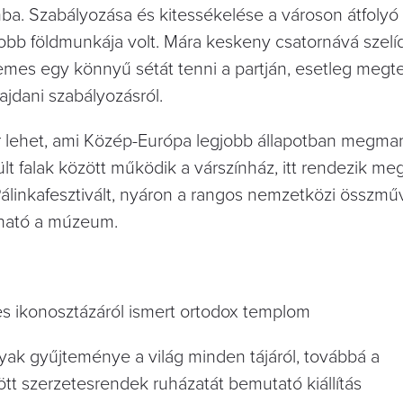
ba. Szabályozása és kitessékelése a városon átfolyó
bb földmunkája volt. Mára keskeny csatornává szelíd
emes egy könnyű sétát tenni a partján, esetleg megte
jdani szabályozásról.
ár lehet, ami Közép-Európa legjobb állapotban megmar
lt falak között működik a várszínház, itt rendezik meg
Pálinkafesztivált, nyáron a rangos nemzetközi összmű
atható a múzeum.
s ikonosztázáról ismert ortodox templom
yak gyűjteménye a világ minden tájáról, továbbá a
 szerzetesrendek ruházatát bemutató kiállítás