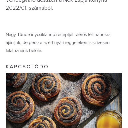
Vendégváró desszert a Nők Lapja Konyha
2022/01. számából.
Nagy Tünde ínycsiklandó receptjét ráérős téli napokra
ajánljuk, de persze azért nyári reggeleken is szívesen
falatoznánk belőle.
KAPCSOLÓDÓ