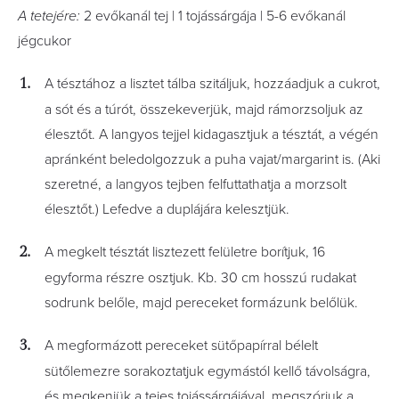
A tetejére:
2 evőkanál tej | 1 tojássárgája | 5-6 evőkanál
jégcukor
A tésztához a lisztet tálba szitáljuk, hozzáadjuk a cukrot,
a sót és a túrót, összekeverjük, majd rámorzsoljuk az
élesztőt. A langyos tejjel kidagasztjuk a tésztát, a végén
apránként beledolgozzuk a puha vajat/margarint is. (Aki
szeretné, a langyos tejben felfuttathatja a morzsolt
élesztőt.) Lefedve a duplájára kelesztjük.
A megkelt tésztát lisztezett felületre borítjuk, 16
egyforma részre osztjuk. Kb. 30 cm hosszú rudakat
sodrunk belőle, majd pereceket formázunk belőlük.
A megformázott pereceket sütőpapírral bélelt
sütőlemezre sorakoztatjuk egymástól kellő távolságra,
és megkenjük a tejes tojássárgájával, megszórjuk a