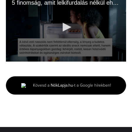
5 finomság, amit lelkifurdalás nélkül ehetsz az esti filmnézés alatt
0
seconds
of
1
minute,
Kövesd a
NőkLapja.hu
-t a Google hírekben!
34
seconds