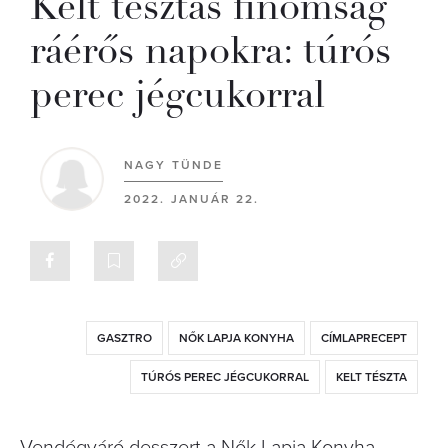
Kelt tésztás finomság
ráérős napokra: túrós
perec jégcukorral
NAGY TÜNDE
2022. JANUÁR 22.
GASZTRO
NŐK LAPJA KONYHA
CÍMLAPRECEPT
TÚRÓS PEREC JÉGCUKORRAL
KELT TÉSZTA