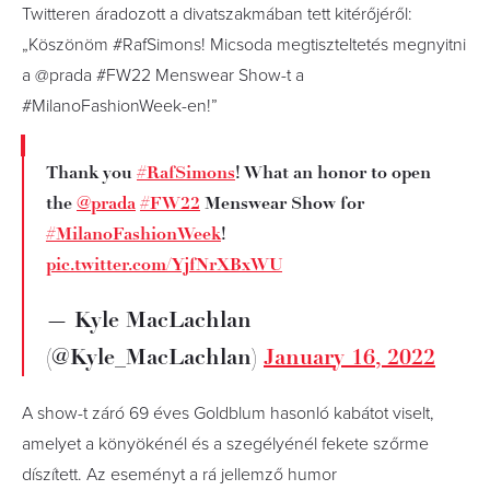
Twitteren áradozott a divatszakmában tett kitérőjéről:
„Köszönöm #RafSimons! Micsoda megtiszteltetés megnyitni
a @prada #FW22 Menswear Show-t a
#MilanoFashionWeek-en!”
Thank you
#RafSimons
! What an honor to open
the
@prada
#FW22
Menswear Show for
#MilanoFashionWeek
!
pic.twitter.com/YjfNrXBxWU
— Kyle MacLachlan
(@Kyle_MacLachlan)
January 16, 2022
A show-t záró 69 éves Goldblum hasonló kabátot viselt,
amelyet a könyökénél és a szegélyénél fekete szőrme
díszített. Az eseményt a rá jellemző humor