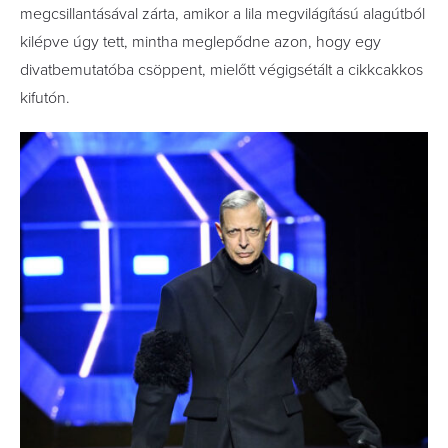
megcsillantásával zárta, amikor a lila megvilágítású alagútból
kilépve úgy tett, mintha meglepődne azon, hogy egy
divatbemutatóba csöppent, mielőtt végigsétált a cikkcakkos
kifutón.