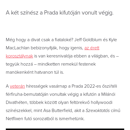
A két színész a Prada kifutóján vonult végig.
Még hogy a divat csak a fiataloké? Jeff Goldblum és Kyle
MacLachlan bebizonyítják, hogy igenis,
az érett
korosztálynak
is van keresnivalója ebben a világban, és –
tegyük hozzá – mindketten remekül festenek
manökenként hatvanon túl is.
A
veterán
hírességek vasárnap a Prada 2022-es őszi/téli
férfiruha-bemutatóján vonultak végig a kifutón a Milánói
Divathéten, többek között olyan feltörekvő hollywoodi
színészekkel, mint Asa Butterfield, akit a
Szexoktatás
című
Netflixen futó sorozatból is ismerhetünk.