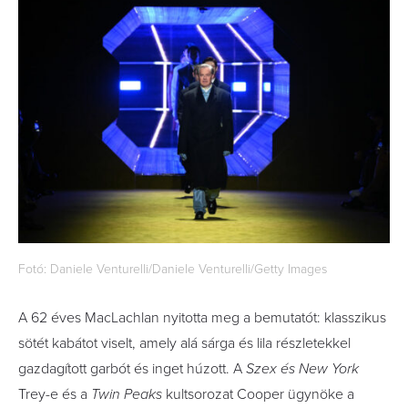
Fotó: Daniele Venturelli/Daniele Venturelli/Getty Images
A 62 éves MacLachlan nyitotta meg a bemutatót: klasszikus
sötét kabátot viselt, amely alá sárga és lila részletekkel
gazdagított garbót és inget húzott. A
Szex és New York
Trey-e és a
Twin Peaks
kultsorozat Cooper ügynöke a