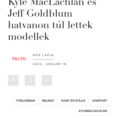
Kyle MacLachlan és
Jeff Goldblum
hatvanon túl lettek
modellek
NŐK LAPJA
2022. JANUÁR 18.
FÓKUSZBAN
MILÁNÓ
DIVAT ÉS STÍLUS
DIVATHÉT
KYLEMACLACHLAN