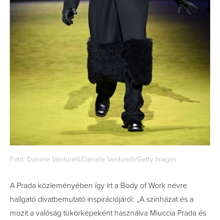
Fotó: Daniele Venturelli/Daniele Venturelli/Getty Images
A Prada közleményében így írt a Body of Work névre
hallgató divatbemutató inspirációjáról: „A színházat és a
mozit a valóság tükörképeként használva Miuccia Prada és