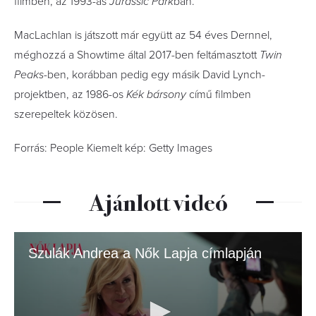
filmben, az 1993-as
Jurassic Park
ban.
MacLachlan is játszott már együtt az 54 éves Dernnel,
méghozzá a Showtime által 2017-ben feltámasztott
Twin
Peaks
-ben, korábban pedig egy másik David Lynch-
projektben, az 1986-os
Kék bársony
című filmben
szerepeltek közösen.
Forrás: People Kiemelt kép: Getty Images
Ajánlott videó
Szulák Andrea a Nők Lapja címlapján