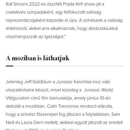
Raf Simons 2022-es őszi/téli Prada férfi show-ját a
cselekvés színpadaként, egy felfokozott valóság
reprezentációjaként képzelte el újra. A színészek a valóság
értelmezői, akiket arra alkalmaznak, hogy ábrázolásukkal
visszhangozzák az igazságot.”
A moziban is láthatjuk
Jelenleg Jeff Goldblum a
Jurassic
franchise-hoz való
visszatérésére készül, mivel közeleg a
Jurassic World:
Világuralom
című film bemutatója, amely június 10-én
debütál a mozikban. Colin Trevorrow rendező elárulta,
hogy a színész főszerepet fog játszani a folytatásban, Sam
Neill és Laura Dern mellett, akikkel együtt játszott az eredeti