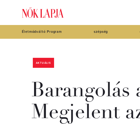
Életmódváltó Program
szépség
AKTUÁLIS
Barangolás 
Megjelent az