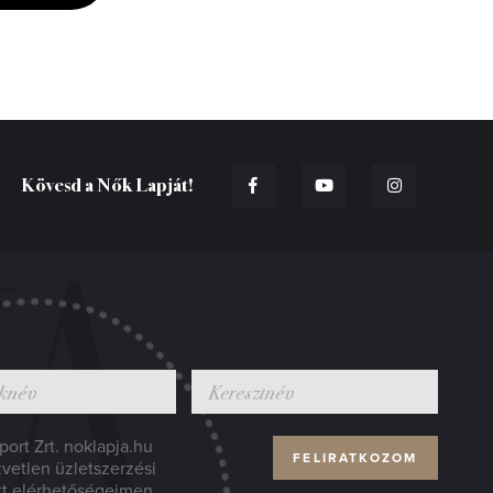
Kövesd a Nők Lapját!
ort Zrt. noklapja.hu
zvetlen üzletszerzési
tt elérhetőségeimen