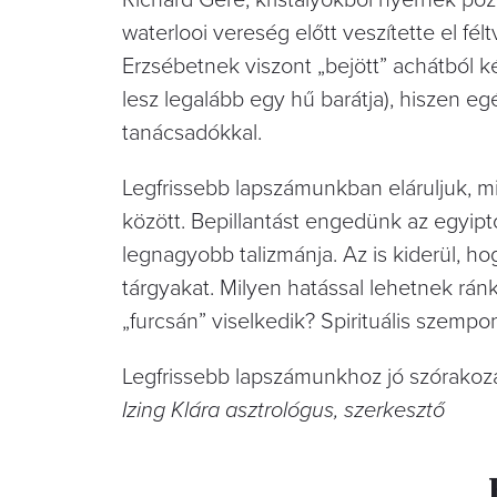
waterlooi vereség előtt veszítette el félt
Erzsébetnek viszont „bejött” achátból k
lesz legalább egy hű barátja), hiszen e
tanácsadókkal.
Legfrissebb lapszámunkban eláruljuk, mi
között. Bepillantást engedünk az egyipt
legnagyobb talizmánja. Az is kiderül, h
tárgyakat. Milyen hatással lehetnek ránk
„furcsán” viselkedik? Spirituális szempon
Legfrissebb lapszámunkhoz jó szórakozás
Izing Klára asztrológus, szerkesztő