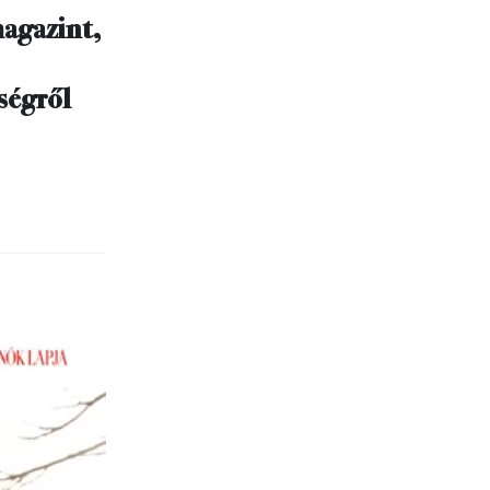
magazint,
sségről