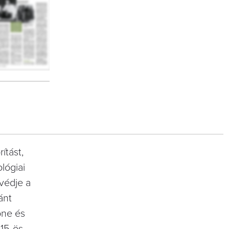
ítást,
lógiai
ivédje a
ánt
one és
815-ös