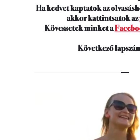
Ha kedvet kaptatok az olvasásh
akkor kattintsatok az
Kövessetek minket a
Facebo
Következő lapszám