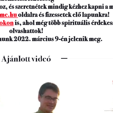
oz, és szeretnétek mindig kézhez kapni a 
mc.hu
oldalra és fizessetek elő lapunkra!
okon
is, ahol még több spirituális érdeke
olvashattok!
unk 2022. március 9-én jelenik meg.
Ajánlott videó