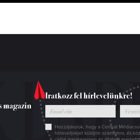
Iratkozz fel hírlevelünkre!
s magazin
Hozzájárulok, hogy a Central Médiacsop
hírlevel(ek)et küldjön számomra, és kö
céllal megkeressen az általam megado