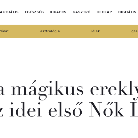
AKTUÁLIS
EGÉSZSÉG
KIKAPCS
GASZTRÓ
HETILAP
DIGITÁLIS
divat
asztrológia
lélek
gas
a mágikus erekl
 idei első Nők 