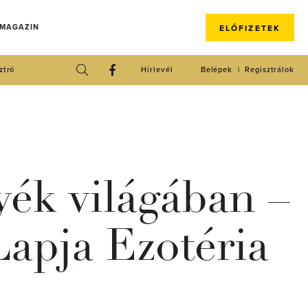
 MAGAZIN
ELŐFIZETEK
ztró
Hírlevél
Belépek
Regisztrálok
yék világában –
Lapja Ezotéria