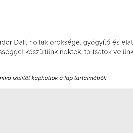
ador Dalí, holtak öröksége, gyógyító és elá
ességgel készültünk nektek, tartsatok velün
ntva ízelítőt kaphattok a lap tartalmából: