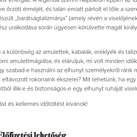
ve őrzött érméjét, és talán emiatt pártolt el tőle a szer
észült „barátságtalizmánja” (amely révén a viselőjéne
gész uralkodása során ügyesen körülvette magát király
 a különbség az amulettek, kabalák, ereklyék és tal
omi amulettmágiába, és eláruljuk, mi volt minden idők
ogy szabad-e használni az elhunyt személyekről ránk 
 eltávozott rokonaink ékszerei? Mit tehetünk, ha egy 
tból illik-e és biztonságos-e egy elhunyt ruháját visel
t és kellemes időtöltést kívánok!
Előfizetési lehetőség