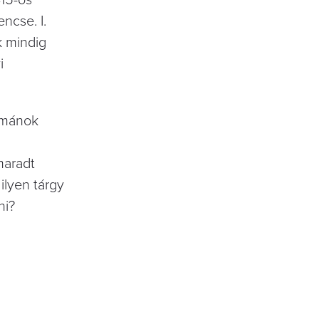
encse. I.
k mindig
i
izmánok
maradt
ilyen tárgy
ni?