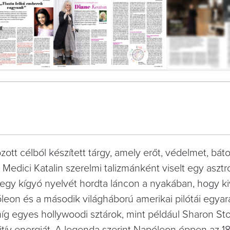
13
FOTÓ
tt célból készített tárgy, amely erőt, védelmet, bátor
Medici Katalin szerelmi talizmánként viselt egy asztro
ik egy kígyó nyelvét hordta láncon a nyakában, hogy k
on és a második világháború amerikai pilótái egyar
íg egyes hollywoodi sztárok, mint például Sharon St
itív energiát. A legenda szerint Napóleon éppen az 1