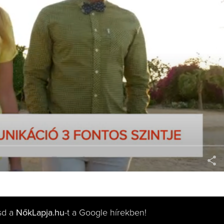
sd a
NőkLapja.hu
-t a Google hírekben!