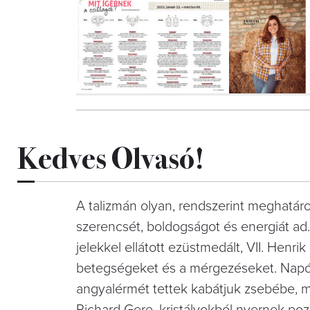
Kedves Olvasó!
A talizmán olyan, rendszerint meghatározo
szerencsét, boldogságot és energiát ad. 
jelekkel ellátott ezüstmedált, VII. Henr
betegségeket és a mérgezéseket. Napóle
angyalérmét tettek kabátjuk zsebébe, m
Richard Gere, kristályokból nyernek poz