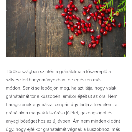
Törökországban szintén a gránátalma a főszereplő a
szilveszteri hagyományokban, de egészen más
módon. Senki se lepődjön meg, ha azt látja, hogy valaki
gránátalmát tör a küszöbén, amikor éjfélt üt az óra. Nem
haragszanak egymásra, csupán úgy tartja a hiedelem: a
gránátalma magvak kiszórása jólétet, gazdagságot és
anyagi bőséget hoz az új évben. Ám nem mindenki dönt
úgy, hogy éjfélkor gránátalmát vágnak a küszöbhöz, más