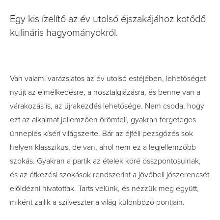
Egy kis ízelítő az év utolsó éjszakájához kötődő
kulináris hagyományokról.
Van valami varázslatos az év utolsó estéjében, lehetőséget
nyújt az elmélkedésre, a nosztalgiázásra, és benne van a
várakozás is, az újrakezdés lehetősége. Nem csoda, hogy
ezt az alkalmat jellemzően örömteli, gyakran fergeteges
ünneplés kíséri világszerte. Bár az éjféli pezsgőzés sok
helyen klasszikus, de van, ahol nem ez a legjellemzőbb
szokás. Gyakran a partik az ételek köré összpontosulnak,
és az étkezési szokások rendszerint a jövőbeli jószerencsét
előidézni hivatottak. Tarts velünk, és nézzük meg együtt,
miként zajlik a szilveszter a világ különböző pontjain.