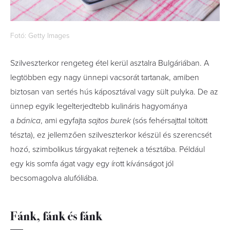
Fotó: Getty Images
Szilveszterkor rengeteg étel kerül asztalra Bulgáriában. A
legtöbben egy nagy ünnepi vacsorát tartanak, amiben
biztosan van sertés hús káposztával vagy sült pulyka. De az
ünnep egyik legelterjedtebb kulináris hagyománya
a
bánica
, ami egyfajta
sajtos
burek
(sós fehérsajttal töltött
tészta), ez jellemzően szilveszterkor készül és szerencsét
hozó, szimbolikus tárgyakat rejtenek a tésztába. Például
egy kis somfa ágat vagy egy írott kívánságot jól
becsomagolva alufóliába.
Fánk, fánk és fánk