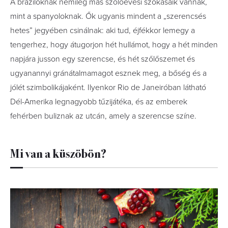
A braziloknak némileg más szőlőevési szokásaik vannak,
mint a spanyoloknak. Ők ugyanis mindent a „szerencsés
hetes” jegyében csinálnak: aki tud, éjfékkor lemegy a
tengerhez, hogy átugorjon hét hullámot, hogy a hét minden
napjára jusson egy szerencse, és hét szőlőszemet és
ugyanannyi gránátalmamagot esznek meg, a bőség és a
jólét szimbolikájaként. Ilyenkor Rio de Janeiróban látható
Dél-Amerika legnagyobb tűzijátéka, és az emberek
fehérben buliznak az utcán, amely a szerencse színe.
Mi van a küszöbön?