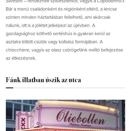
Silvestro
–
rendeznek
szilveszterkor, vagyis a
Capodanno-t
.
Bár a menü családonként és régiónként eltérő, a lencse
szinten minden háztartásban fellelhető, ami akárcsak
nálunk, ott is a jólétet jelképezi az újévben. A
gazdagsághoz köthető sertéshús is gyakran kerül az
asztalra töltött csülök vagy kolbász formájában. A
chiacchiere
,
vagyis az olasz csörögefánk méltó befejezése
az étkezésnek.
Fánk illatban úszik az utca