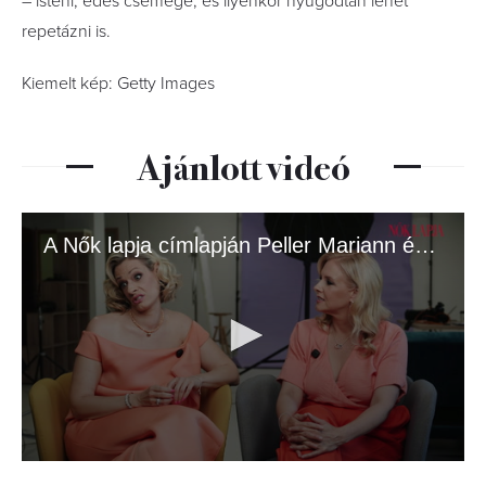
– isteni, édes csemege, és ilyenkor nyugodtan lehet
repetázni is.
Kiemelt kép: Getty Images
Ajánlott videó
A Nők lapja címlapján Peller Mariann és Anna!
0
seconds