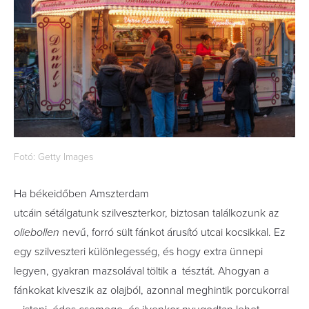
Fotó: Getty Images
Ha békeidőben Amszterdam
utcáin sétálgatunk szilveszterkor, biztosan találkozunk az
oliebollen
nevű, forró sült fánkot árusító utcai kocsikkal. Ez
egy szilveszteri különlegesség, és hogy extra ünnepi
legyen, gyakran mazsolával töltik a tésztát. Ahogyan a
fánkokat kiveszik az olajból, azonnal meghintik porcukorral