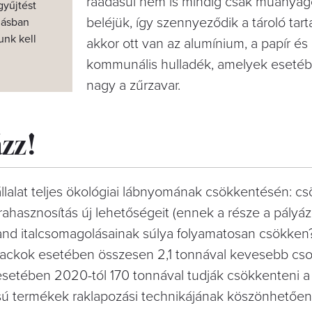
ráadásul nem is mindig csak műanya
gyűjtést
beléjük, így szennyeződik a tároló tart
gásban
unk kell
akkor ott van az alumínium, a papír és
kommunális hulladék, amelyek esetéb
nagy a zűrzavar.
zz!
llalat teljes ökológiai lábnyomának csökkentésén: cs
ahasznosítás új lehetőségeit (ennek a része a pályáz
brand italcsomagolásainak súlya folyamatosan csökke
lackok esetében összesen 2,1 tonnával kevesebb cs
setében 2020-tól 170 tonnával tudják csökkenteni a
ú termékek raklapozási technikájának köszönhetően