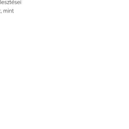
lesztései
, mint