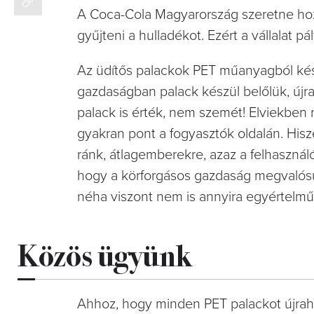
A Coca-Cola Magyarország szeretne hozz
gyűjteni a hulladékot. Ezért a vállalat p
Az üdítős palackok PET műanyagból kész
gazdaságban palack készül belőlük, újra
palack is érték, nem szemét! Elviekben 
gyakran pont a fogyasztók oldalán.
Hisz
ránk, átlagemberekre, azaz a felhasznál
hogy a körforgásos gazdaság megvalósu
néha viszont nem is annyira egyértelmű
Közös ügyünk
Ahhoz, hogy minden PET palackot újrah