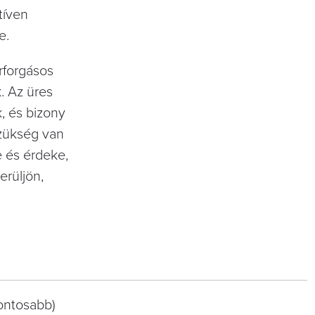
tíven
e.
rforgásos
. Az üres
, és bizony
szükség van
e és érdeke,
rüljön,
ontosabb)