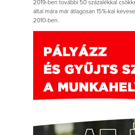
2019-ben további 50 százalékkal csökken
által mára már átlagosan 15%-kal keves
2010-ben.