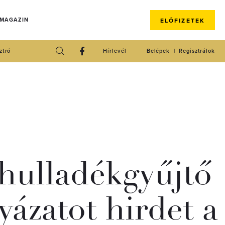
 MAGAZIN
ELŐFIZETEK
ztró
Hírlevél
Belépek
Regisztrálok
 hulladékgyűjtő
yázatot hirdet a