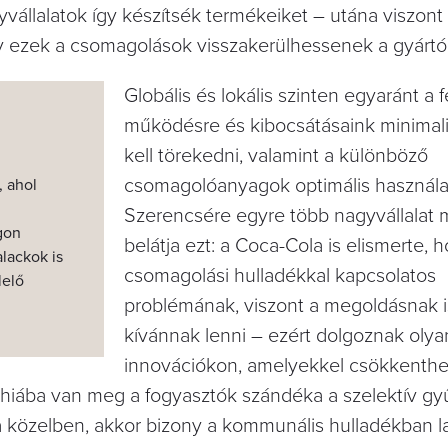
vállalatok így készítsék termékeiket – utána viszont
y ezek a csomagolások visszakerülhessenek a gyártó
Globális és lokális szinten egyaránt a 
működésre és kibocsátásaink minimali
kell törekedni, valamint a különböző
csomagolóanyagok optimális használa
, ahol
Szerencsére egyre több nagyvállalat 
gon
belátja ezt: a Coca-Cola is elismerte, 
lackok is
csomagolási hulladékkal kapcsolatos
lelő
problémának, viszont a megoldásnak i
kívánnak lenni – ezért dolgoznak olya
innovációkon, amelyekkel csökkenthe
hiába van meg a fogyasztók szándéka a szelektív gyű
 a közelben, akkor bizony a kommunális hulladékban 