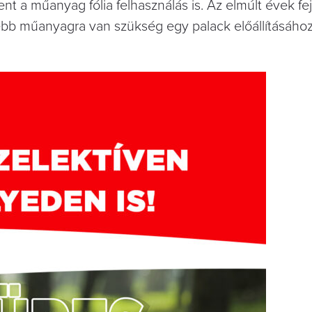
t a műanyag fólia felhasználás is. Az elmúlt évek fej
ebb műanyagra van szükség egy palack előállításához