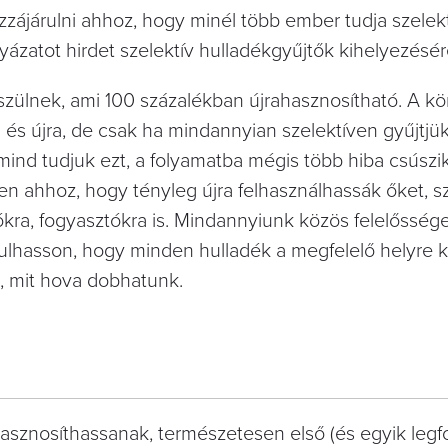
ájárulni ahhoz, hogy minél több ember tudja szelek
ályázatot hirdet szelektív hulladékgyűjtők kihelyezésér
ülnek, ami 100 százalékban újrahasznosítható. A kö
 és újra, de csak ha mindannyian szelektíven gyűjtjük
mind tudjuk ezt, a folyamatba mégis több hiba csúszik
en ahhoz, hogy tényleg újra felhasználhassák őket, 
ókra, fogyasztókra is. Mindannyiunk közös felelősség
lhasson, hogy minden hulladék a megfelelő helyre ke
, mit hova dobhatunk.
asznosíthassanak, természetesen első (és egyik legf