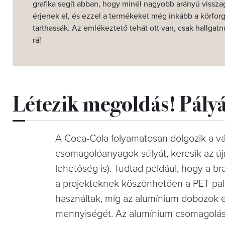
grafika segít abban, hogy minél nagyobb arányú vissza
érjenek el, és ezzel a termékeket még inkább a körfor
tarthassák. Az emlékeztető tehát ott van, csak hallgatn
rá!
Létezik megoldás! Pályá
A Coca-Cola folyamatosan dolgozik a vá
csomagolóanyagok súlyát, keresik az újr
lehetőség is). Tudtad például, hogy a 
a projekteknek köszönhetően a PET pa
használtak, míg az alumínium dobozok e
mennyiségét. Az alumínium csomagolás