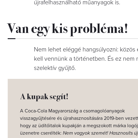
újrafelhasználható műanyagok is.
Van egy kis probléma!
Nem lehet eléggé hangsúlyozni: közös er
kell vennünk a történetben. És ez nem
szelektív gyűjtő.
A kupak segít!
A Coca-Cola Magyarország a csomagolóanyagok
visszagyűjtésére és újrahasznosítására 2019-ben vezet
hogy az üdítőitalok kupakján a megszokott márka logój
üzenetre cserélték:
Nem vagyok szemét! Hasznosíts új