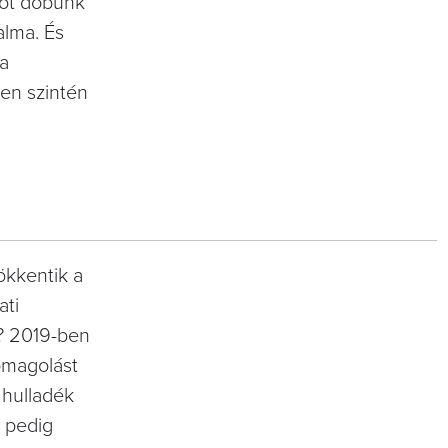
got dobunk
alma. És
 a
en szintén
ökkentik a
ati
n? 2019-ben
omagolást
 hulladék
 pedig