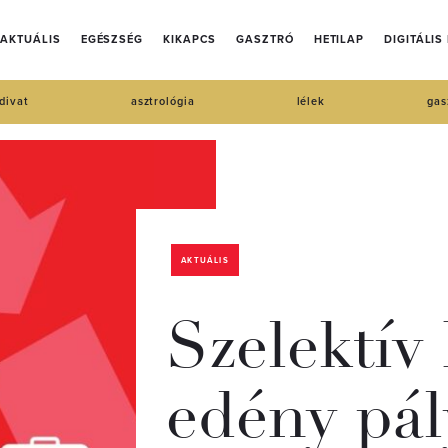
AKTUÁLIS
EGÉSZSÉG
KIKAPCS
GASZTRÓ
HETILAP
DIGITÁLIS
divat
asztrológia
lélek
gas
AKTUÁLIS
Szelektív
edény pál