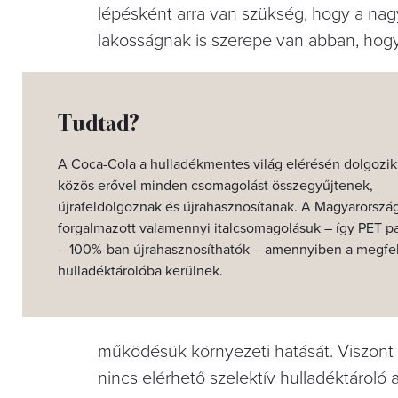
lépésként arra van szükség, hogy a nagy
lakosságnak is szerepe van abban, hog
Tudtad?
A Coca-Cola a hulladékmentes világ elérésén dolgozik
közös erővel minden csomagolást összegyűjtenek,
újrafeldolgoznak és újrahasznosítanak. A Magyarorszá
forgalmazott valamennyi italcsomagolásuk – így PET pa
– 100%-ban újrahasznosíthatók – amennyiben a megfe
hulladéktárolóba kerülnek.
működésük környezeti hatását. Viszont 
nincs elérhető szelektív hulladéktároló