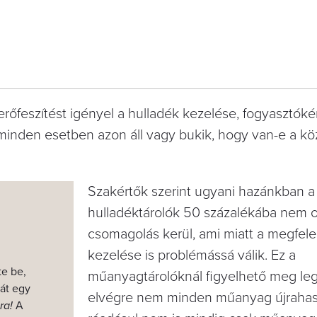
őfeszítést igényel a hulladék kezelése, fogyasztókén
 minden esetben azon áll vagy bukik, hogy van-e a k
Szakértők szerint ugyani hazánkban a 
hulladéktárolók 50 százalékába nem o
csomagolás kerül, ami miatt a megfele
kezelése is problémássá válik. Ez a
te be,
műanyagtárolóknál figyelhető meg leg
át egy
elvégre nem minden műanyag újrahas
ra!
A