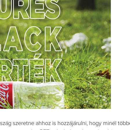
szág szeretne ahhoz is hozzájárulni, hogy minél töb