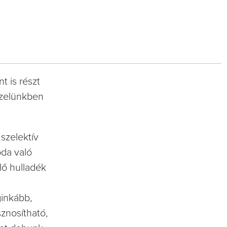
t is részt
özelünkben
szelektív
da való
lő hulladék
inkább,
znosítható,