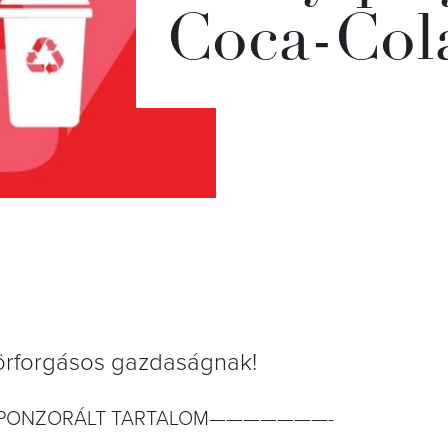
Coca-Col
 körforgásos gazdaságnak!
ONZORÁLT TARTALOM———————-