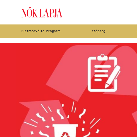
Életmódváltó Program
szépség