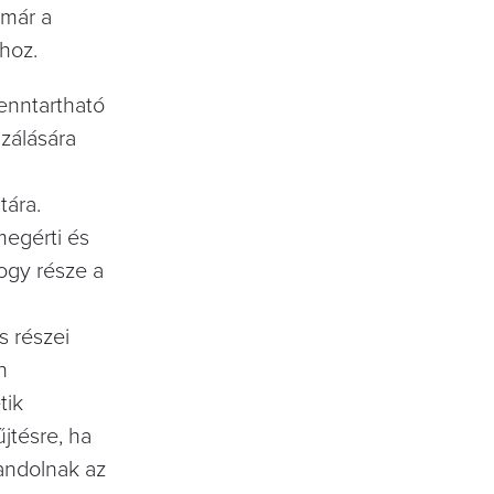
 már a
hoz.
fenntartható
zálására
tára.
megérti és
hogy része a
s részei
n
tik
jtésre, ha
landolnak az