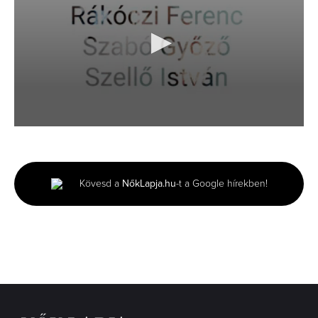
0
seconds
of
5
minutes,
Kövesd a
NőkLapja.hu
-t a Google hírekben!
52
seconds