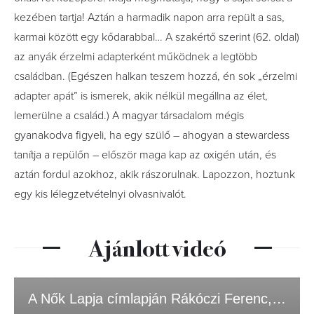
kezében tartja! Aztán a harmadik napon arra repült a sas,
karmai között egy kődarabbal… A szakértő szerint (62. oldal)
az anyák érzelmi adapterként működnek a legtöbb
családban. (Egészen halkan teszem hozzá, én sok „érzelmi
adapter apát” is ismerek, akik nélkül megállna az élet,
lemerülne a család.) A magyar társadalom mégis
gyanakodva figyeli, ha egy szülő – ahogyan a stewardess
tanítja a repülőn – először maga kap az oxigén után, és
aztán fordul azokhoz, akik rászorulnak. Lapozzon, hoztunk
egy kis lélegzetvételnyi olvasnivalót.
Ajánlott videó
A Nők Lapja címlapján Rákóczi Ferenc, Szabó Győző és Szellő István