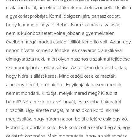
családon belül, ám elméletüknek most először kellett kiállnia
a gyakorlat próbáját. Kornél dolgozni járt, panaszkodott,
hogy kimarad a lánya életéből. Nóra számára a valóság
nem is különbözhetett volna jobban a gyermektelen
éveiben megálmodott családi idilltől: kimerítő volt. Aztán egy
napon hívatta Kornélt a főnöke, és csavaros dialektikával
elmagyarázta neki, miért olyan hasznos a szakmai fejlődése
szempontjából az elbocsátása. Azt a józan döntést hozták,
hogy Nóra is állást keres. Mindkettőjüket alkalmazták,
alacsony bérért, próbaidőre. Egyik ajánlatra sem mertek
nemet mondani. Ki tudja, melyik marad meg? Ki tud itt
bármit? Nóra nézte az alvó lányát, és a szabad akaratról
filozofált. Úgy érezte magát, mint az ókori költő, akinek
megjósolták, hogy három napon belül a fejére esik egy kő.
Hohohó, mondta a költő. És kiköltözött a szabad ég alá, egy
óriási rét közepére. Majd megmutatja, hogy a saját sorsát a