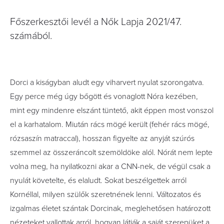
Főszerkesztői levél a Nők Lapja 2021/47.
számából.
Dorci a kiságyban aludt egy viharvert nyulat szorongatva.
Egy perce még úgy bőgött és vonaglott Nóra kezében,
mint egy mindenre elszánt tüntető, akit éppen most vonszol
el a karhatalom. Miután rács mögé került (fehér rács mögé,
rózsaszín matraccal), hosszan figyelte az anyját szúrós
szemmel az összeráncolt szemöldöke alól. Nórát nem lepte
volna meg, ha nyilatkozni akar a CNN-nek, de végül csak a
nyulát követelte, és elaludt. Sokat beszélgettek arról
Kornéllal, milyen szülők szeretnének lenni. Változatos és
izgalmas életet szántak Dorcinak, meglehetősen határozott
nézeteket vallottak arról, hogyan látják a saját szerepüket a