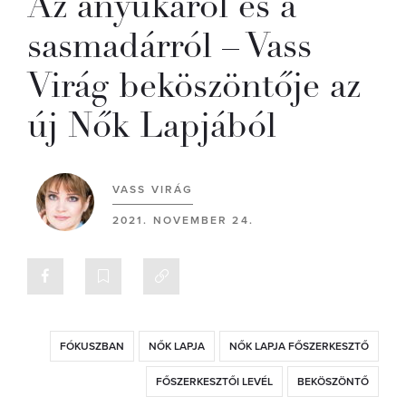
Az anyukáról és a
sasmadárról – Vass
Virág beköszöntője az
új Nők Lapjából
VASS VIRÁG
2021. NOVEMBER 24.
FÓKUSZBAN
NŐK LAPJA
NŐK LAPJA FŐSZERKESZTŐ
FŐSZERKESZTŐI LEVÉL
BEKÖSZÖNTŐ