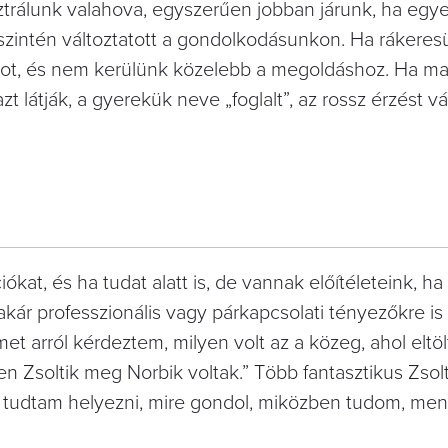
ztrálunk valahova, egyszerűen jobban járunk, ha egye
 szintén változtatott a gondolkodásunkon. Ha rákere
latot, és nem kerülünk közelebb a megoldáshoz. Ha ma
t látják, a gyerekük neve „foglalt”, az rossz érzést vál
kat, és ha tudat alatt is, de vannak előítéleteink, ha
akár professzionális vagy párkapcsolati tényezőkre is
 arról kérdeztem, milyen volt az a közeg, ahol eltöl
ilyen Zsoltik meg Norbik voltak.” Több fantasztikus Zsol
el tudtam helyezni, mire gondol, miközben tudom, men