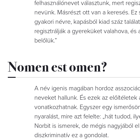
felhasználónevet választunk, mert regis
nevünk. Másrészt ott van a keresés. Ez
gyakori névre, kapásból kiad száz talá
regisztrálják a gyereküket valahova, és az
belőlük.”
Nomen est omen?
A név igenis magában hordoz asszociáció
neveket hallunk. És ezek az előítéletek 
vonatkozhatnak. Egyszer egy ismerősömet
nyaralást, mire azt felelte: „hát tudod, 
Norbit is ismerek, de mégis nagyjából 
diszkriminatív ez a gondolat.