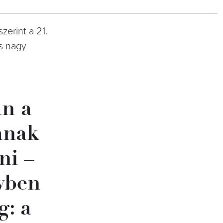
zerint a 21.
is nagy
an a
janak
ni –
évben
g: a