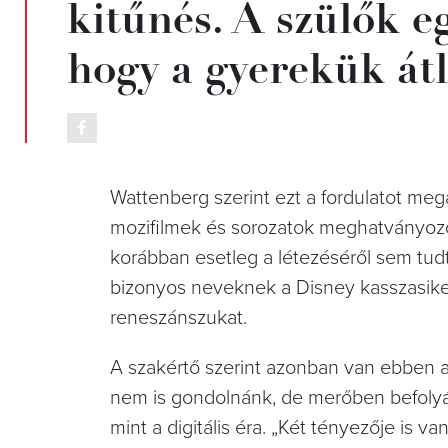
kitűnés. A szülők e
hogy a gyerekük átl
Wattenberg szerint ezt a fordulatot mega
mozifilmek és sorozatok meghatványozó
korábban esetleg a létezéséről sem tudt
bizonyos neveknek a Disney kasszasik
reneszánszukat.
A szakértő szerint azonban van ebben 
nem is gondolnánk, de merőben befolyá
mint a digitális éra. „Két tényezője is 