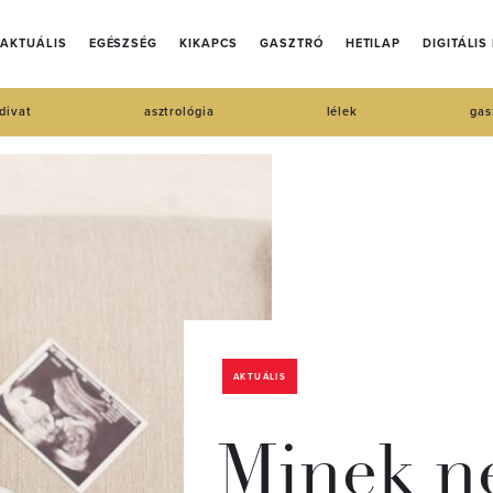
AKTUÁLIS
EGÉSZSÉG
KIKAPCS
GASZTRÓ
HETILAP
DIGITÁLIS
divat
asztrológia
lélek
gas
AKTUÁLIS
Minek ne