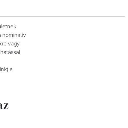
ületnek
a nominatív
kre vagy
 hatással
nk) a
az