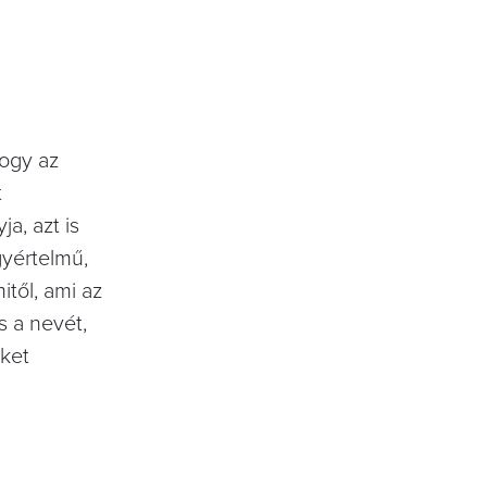
hogy az
t
a, azt is
gyértelmű,
itől, ami az
s a nevét,
eket