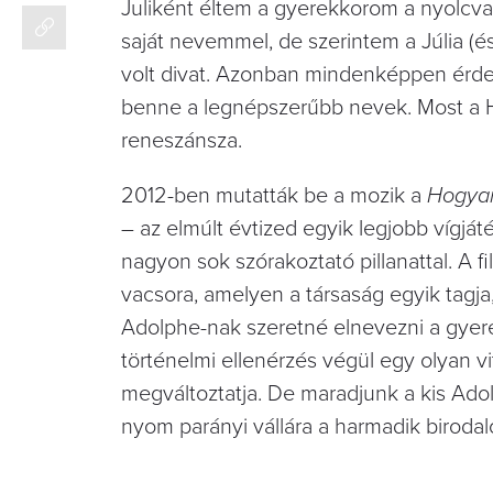
Juliként éltem a gyerekkorom a nyolcva
saját nevemmel, de szerintem a Júlia (é
volt divat. Azonban mindenképpen érdek
benne a legnépszerűbb nevek. Most a H
reneszánsza.
2012-ben mutatták be a mozik a
Hogyan
– az elmúlt évtized egyik legjobb vígját
nagyon sok szórakoztató pillanattal. A 
vacsora, amelyen a társaság egyik tagja
Adolphe-nak szeretné elnevezni a gyer
történelmi ellenérzés végül egy olyan vi
megváltoztatja. De maradjunk a kis Ado
nyom parányi vállára a harmadik biroda