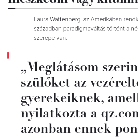
Laura Wattenberg, az Amerikában rend
században paradigmaváltás történt a né
szerepe van.
„Meglátásom szerin
szülőket az vezérel
gyerekeiknek, amell
nyilatkozta a qz.co
azonban ennek pont 