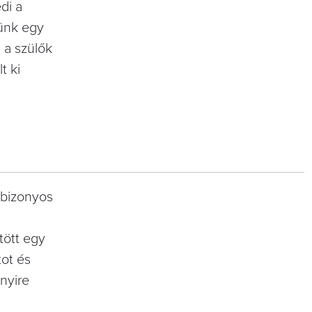
di a
sünk egy
 a szülők
t ki
 bizonyos
tött egy
tot és
nyire