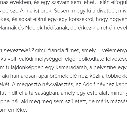
nas években, és egy szavam sem lehet. Talán elfogu
s persze Anna is) örök. Sosem megy ki a divatból, mi
es, és sokat elárul egy-egy korszakról, hogy hogyan
annák és Noelek hódítanak, de érkezik a retró neve
 nevezzelek?
című francia filmet, amely – vélemény
éka volt, valódi mélységgel, elgondolkodtató felvetés
film tulajdonképpen egy kamaradarab, a helyszíne egy 
, aki hamarosan apai örömök elé néz, közli a többiekk
ekét. A megosztó névválasztás, az Adolf névhez kap
tát indít el a társaságban, amely egy este alatt mindn
lphe-nál, aki még meg sem született, de máris mázsás
lom emléke.