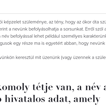
írói képzelet szüleménye, az tény, hogy az ókor óta sz
int a nevünk befolyásolhatja a sorsunkat. Erről szól 
a név befolyással lehet például személyes karakterün
lógusok egy része ma is egyetért abban, hogy nevünk
vünkön keresztül mit üzenünk (vagy üzennek a szülei
omoly tétje van, a név 
b hivatalos adat, amely