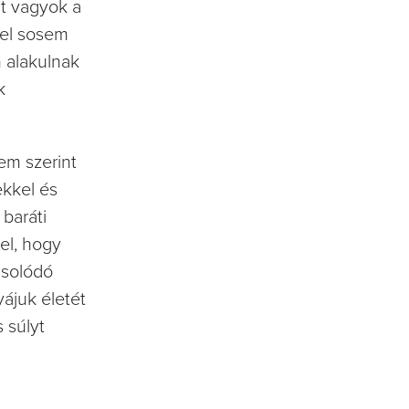
lt vagyok a
vel sosem
 alakulnak
k
em szerint
ekkel és
baráti
el, hogy
csolódó
yájuk életét
 súlyt