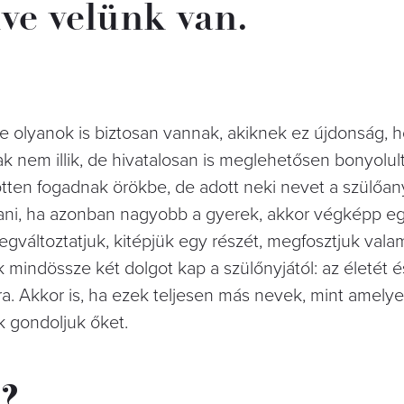
ve velünk van.
e olyanok is biztosan vannak, akiknek ez újdonság, 
nem illik, de hivatalosan is meglehetősen bonyolul
tten fogadnak örökbe, de adott neki nevet a szülőanyj
tani, ha azonban nagyobb a gyerek, akkor végképp e
gváltoztatjuk, kitépjük egy részét, megfosztjuk valam
indössze két dolgot kap a szülőnyjától: az életét é
a. Akkor is, ha ezek teljesen más nevek, mint amely
k gondoljuk őket.
i?