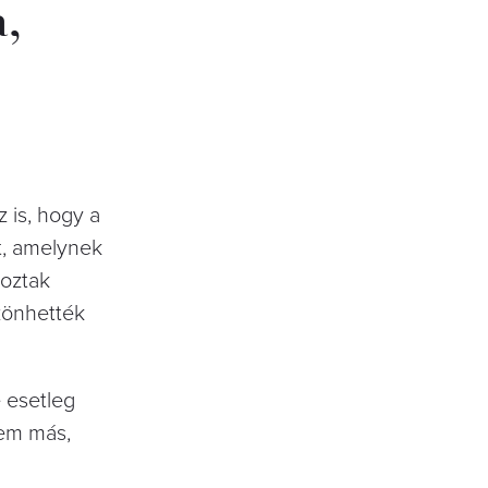
,
z is, hogy a
t, amelynek
hoztak
zönhették
 esetleg
nem más,