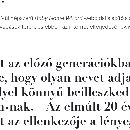
kívül népszerű
Baby Name Wizard
weboldal alapítója s
vadások terén, és ebben az internet elterjedésének 
t az előző generációkb
te, hogy olyan nevet ad
yel könnyű beilleszked
m-nak. – Az elmúlt 20 
az ellenkezője a lénye