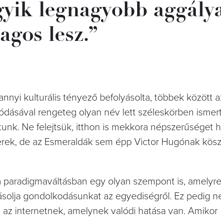
gyik legnagyobb aggálya
agos lesz.”
nnyi kulturális tényező befolyásolta, többek között a
dásával rengeteg olyan név lett széleskörben ismer
unk. Ne felejtsük, itthon is mekkora népszerűséget 
erek, de az Esmeraldák sem épp Victor Hugónak kös
a paradigmaváltásban egy olyan szempont is, amelyre
solja gondolkodásunkat az egyediségről. Ez pedig 
van az internetnek, amelynek valódi hatása van. Amikor