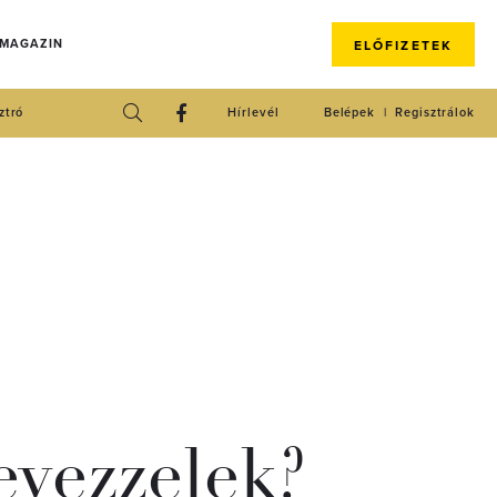
 MAGAZIN
ELŐFIZETEK
ztró
Hírlevél
Belépek
Regisztrálok
vezzelek?