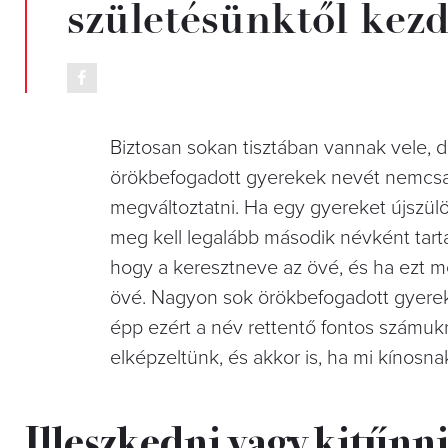
születésünktől kezd
Biztosan sokan tisztában vannak vele, d
örökbefogadott gyerekek nevét nemcsak 
megváltoztatni. Ha egy gyereket újszülö
meg kell legalább második névként tar
hogy a keresztneve az övé, és ha ezt me
övé. Nagyon sok örökbefogadott gyerek m
épp ezért a név rettentő fontos számukr
elképzeltünk, és akkor is, ha mi kínosna
Illeszkedni vagy kitűnn