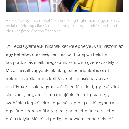
Az alapítvány önkéntesei 1-18 éves korig foglalkoznak gyerekekkel,
és különféle foglalkozásokkal könnyítik meg a kórházban töltött
idejüket (fotó: Csortos Szabolcs)
„A Pécsi Gyermekklinikának két »telephelye« van, viszont az
egyiket elkezdték leépíteni, és pár hónapon belül, a
központosítás miatt, megszűnik az utolsó gyerekosztály is.
Mivel mi is itt vagyunk jelenleg, ez bennünket is érint,
nekünk is költöznünk kell. Viszont a másik helyen az
osztályok is csak nagyon szűkösen férnek el, így esélyünk
sincs arra, hogy mi is oda menjünk. Jelenleg van egy
szobánk a képzésekre, egy másik pedig a játékgyártásra,
egy fűrészporos műhelyt pedig nem tehetünk oda, ahol
ellátás folyik. Másrészt pedig amúgysem lenne hely rá.”