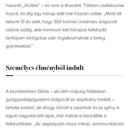
hasonló „őrültek” – és nem is tévedett. Többen csatlakoztak
hozzá, és alig egy hónap alatt már húszan voltak. „Most ott
tartunk 13 év alatt, hogy 300 kórházi önkéntes dolgozott
velünk eddig, akik minimum két hónapos felkészítő
tanfolyam elvégzése után foglalkozhatnak a beteg
gyerekekkel.”
Személyes élményből indult
A kezdetekben Glória – aki idén májusig főállásban
gyógypedagógusként dolgozott az alapítvány mellett –
tartotta ezeket, de ahogy bővült a repertoár és az igény is
egyre nagyobb lett rájuk, már mások is beszálltak a
felkészítésbe. „Az alapképzés része interjú, kommunikációs