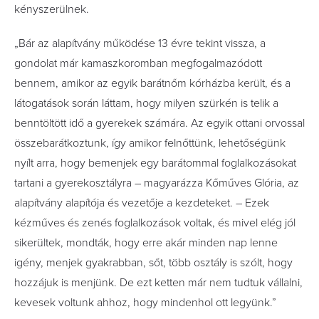
kényszerülnek.
„Bár az alapítvány működése 13 évre tekint vissza, a
gondolat már kamaszkoromban megfogalmazódott
bennem, amikor az egyik barátnőm kórházba került, és a
látogatások során láttam, hogy milyen szürkén is telik a
benntöltött idő a gyerekek számára. Az egyik ottani orvossal
összebarátkoztunk, így amikor felnőttünk, lehetőségünk
nyílt arra, hogy bemenjek egy barátommal foglalkozásokat
tartani a gyerekosztályra – magyarázza Kőműves Glória, az
alapítvány alapítója és vezetője a kezdeteket. – Ezek
kézműves és zenés foglalkozások voltak, és mivel elég jól
sikerültek, mondták, hogy erre akár minden nap lenne
igény, menjek gyakrabban, sőt, több osztály is szólt, hogy
hozzájuk is menjünk. De ezt ketten már nem tudtuk vállalni,
kevesek voltunk ahhoz, hogy mindenhol ott legyünk.”