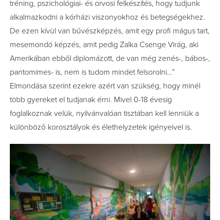
tréning, pszichológiai- és orvosi felkészítés, hogy tudjunk
alkalmazkodni a kórházi viszonyokhoz és betegségekhez.
De ezen kívül van bűvészképzés, amit egy profi mágus tart,
mesemondó képzés, amit pedig Zalka Csenge Virág, aki
Amerikában ebből diplomázott, de van még zenés-, bábos-,
pantomimes- is, nem is tudom mindet felsorolni…”
Elmondása szerint ezekre azért van szükség, hogy minél
több gyereket el tudjanak érni. Mivel 0-18 évesig
foglalkoznak velük, nyilvánvalóan tisztában kell lenniük a
különböző korosztályok és élethelyzetek igényeivel is.