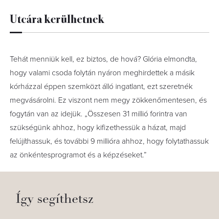
Utcára kerülhetnek
Tehát menniük kell, ez biztos, de hová? Glória elmondta,
hogy valami csoda folytán nyáron meghirdettek a másik
kórházzal éppen szemközt álló ingatlant, ezt szeretnék
megvásárolni. Ez viszont nem megy zökkenőmentesen, és
fogytán van az idejük. „Összesen 31 millió forintra van
szükségünk ahhoz, hogy kifizethessük a házat, majd
felújíthassuk, és további 9 millióra ahhoz, hogy folytathassuk
az önkéntesprogramot és a képzéseket.”
Így segíthetsz