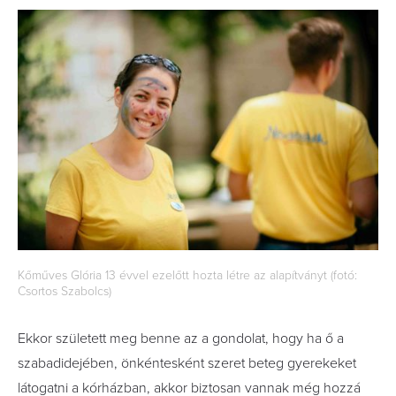
Kőműves Glória 13 évvel ezelőtt hozta létre az alapítványt (fotó:
Csortos Szabolcs)
Ekkor született meg benne az a gondolat, hogy ha ő a
szabadidejében, önkéntesként szeret beteg gyerekeket
látogatni a kórházban, akkor biztosan vannak még hozzá