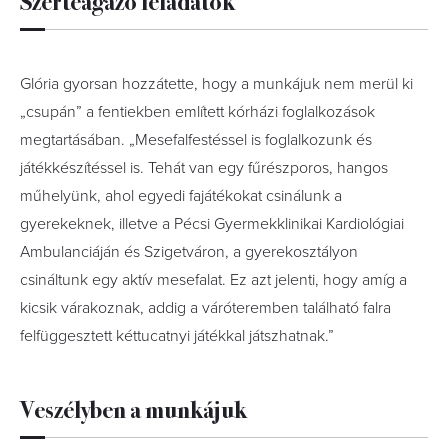
Glória gyorsan hozzátette, hogy a munkájuk nem merül ki
„csupán” a fentiekben említett kórházi foglalkozások
megtartásában. „Mesefalfestéssel is foglalkozunk és
játékkészítéssel is. Tehát van egy fűrészporos, hangos
műhelyünk, ahol egyedi fajátékokat csinálunk a
gyerekeknek, illetve a Pécsi Gyermekklinikai Kardiológiai
Ambulanciáján és Szigetváron, a gyerekosztályon
csináltunk egy aktív mesefalat. Ez azt jelenti, hogy amíg a
kicsik várakoznak, addig a váróteremben található falra
felfüggesztett kéttucatnyi játékkal játszhatnak.”
Veszélyben a munkájuk