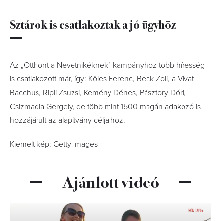
Sztárok is csatlakoztak a jó ügyhöz
Az „Otthont a Nevetnikéknek” kampányhoz több híresség
is csatlakozott már, így: Köles Ferenc, Beck Zoli, a Vivat
Bacchus, Ripli Zsuzsi, Kemény Dénes, Pásztory Dóri,
Csizmadia Gergely, de több mint 1500 magán adakozó is
hozzájárult az alapítvány céljaihoz.
Kiemelt kép: Getty Images
Ajánlott videó