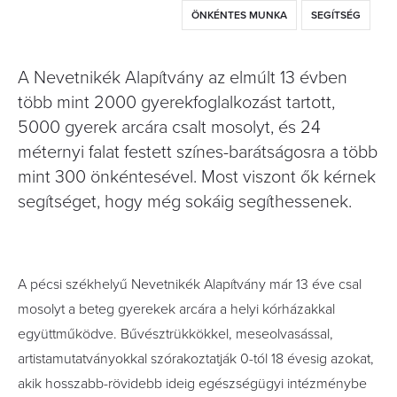
ÖNKÉNTES MUNKA
SEGÍTSÉG
A Nevetnikék Alapítvány az elmúlt 13 évben
több mint 2000 gyerekfoglalkozást tartott,
5000 gyerek arcára csalt mosolyt, és 24
méternyi falat festett színes-barátságosra a több
mint 300 önkéntesével. Most viszont ők kérnek
segítséget, hogy még sokáig segíthessenek.
A pécsi székhelyű Nevetnikék Alapítvány már 13 éve csal
mosolyt a beteg gyerekek arcára a helyi kórházakkal
együttműködve. Bűvésztrükkökkel, meseolvasással,
artistamutatványokkal szórakoztatják 0-tól 18 évesig azokat,
akik hosszabb-rövidebb ideig egészségügyi intézménybe