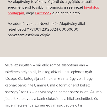
Az alapítvány tevékenységéről és a gyűjtés aktuális
eredményéről további információ a szervezet
hivatalos
honlapján
, vagy
Facebook
oldalán található.
Az adományokat a Nevetnikék Alapítvány által
létrehozott 11731001-23125324-00000000
bankszámlaszámra várják.
Mivel az ingatlan – bár elég romos állapotban van –
tökéletes helyen áll, le is foglalózták, a tulajdonos nyár
közepe óta tartogatja számukra. Eleinte úgy volt, hogy
kapnak banki hitelt, amire 6 millió forint önerőt kellett
összegyűjteniük – ez viszonylag hamar össze is jött. Azután
jött a feketeleves: a bank elutasította a hitelkérelmüket, és
mivel megjelent a színen egy másik vevőjelölt is,