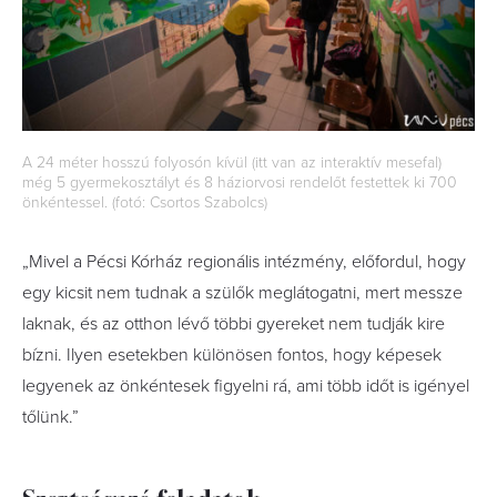
A 24 méter hosszú folyosón kívül (itt van az interaktív mesefal)
még 5 gyermekosztályt és 8 háziorvosi rendelőt festettek ki 700
önkéntessel. (fotó: Csortos Szabolcs)
„Mivel a Pécsi Kórház regionális intézmény, előfordul, hogy
egy kicsit nem tudnak a szülők meglátogatni, mert messze
laknak, és az otthon lévő többi gyereket nem tudják kire
bízni. Ilyen esetekben különösen fontos, hogy képesek
legyenek az önkéntesek figyelni rá, ami több időt is igényel
tőlünk.”
Szerteágazó feladatok