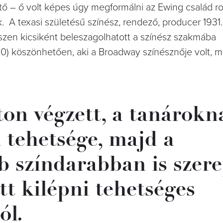
– ő volt képes úgy megformálni az Ewing család ros
. A texasi születésű színész, rendező, producer 1931.
szen kicsiként beleszagolhatott a színész szakmába
0) köszönhetően, aki a Broadway színésznője volt, m
on végzett, a tanárokn
 tehetsége, majd a
 színdarabban is szere
t kilépni tehetséges
ól.