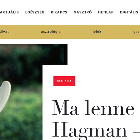
AKTUÁLIS
EGÉSZSÉG
KIKAPCS
GASZTRÓ
HETILAP
DIGITÁLIS
divat
asztrológia
lélek
gas
AKTUÁLIS
Ma lenne 
Hagman –