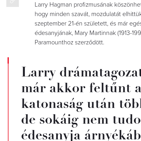
Larry Hagman profizmusának köszönhető 
hogy minden szavát, mozdulatát elhittük
szeptember 21-én született, és már egé
édesanyjának, Mary Martinnak (1913-199
Paramounthoz szerződött.
Larry drámatagozat
már akkor feltűnt a
katonaság után több
de sokáig nem tudot
édesanyja árnyékáb