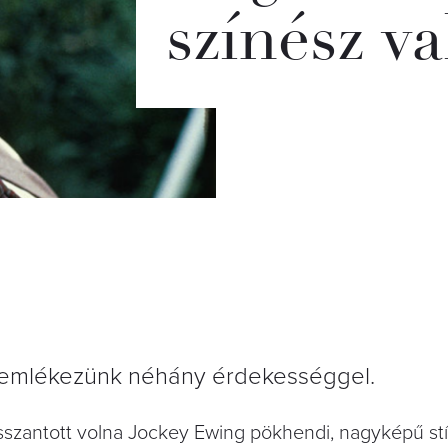
színész va
e emlékezünk néhány érdekességgel.
osszantott volna Jockey Ewing pökhendi, nagyképű stí