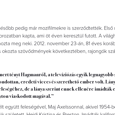
 később pedig már mozifilmekre is szerződtették. Első
rozatban kapta, ami öt éven keresztül futott. A világh
ozta meg neki. 2012. november 23-án, 81 éves koráb
 okozta szövődmények következtében, rajongók szá
ert tényt Hagmanről, a televíziózás egyik legnagyobb s
ndottan, eredeti vicces és szerethető ember volt. Lány
 feleségéhez, de a lánya szerint ennek ellenére imádták 
lyton viaskodott magával.”
élt együtt feleségével, Maj Axelssonnal, akivel 1954-
született, Heidi Kristina és Preston. Imádták kaliforn