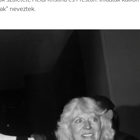
ak” neveztek.