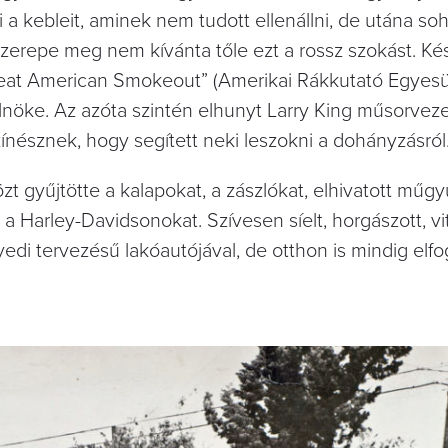
 a kebleit, aminek nem tudott ellenállni, de utána so
szerepe meg nem kívánta tőle ezt a rossz szokást. Kés
eat American Smokeout” (Amerikai Rákkutató Egyesü
nöke. Az azóta szintén elhunyt Larry King műsorvezet
nésznek, hogy segített neki leszokni a dohányzásról
t gyűjtötte a kalapokat, a zászlókat, elhivatott műgyű
 Harley-Davidsonokat. Szívesen síelt, horgászott, vit
gyedi tervezésű lakóautójával, de otthon is mindig elfo