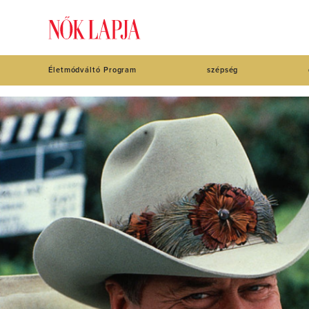
Életmódváltó Program
szépség