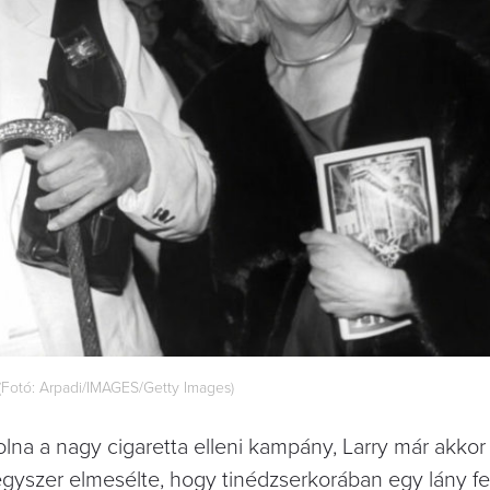
Fotó: Arpadi/IMAGES/Getty Images)
volna a nagy cigaretta elleni kampány, Larry már akkor
gyszer elmesélte, hogy tinédzserkorában egy lány fel