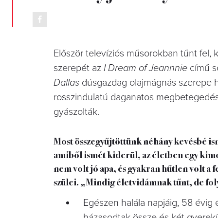
Először televíziós műsorokban tűnt fel,
szerepét az
I Dream of Jeannnie
című so
Dallas
dúsgazdag olajmágnás szerepe h
rosszindulatú daganatos megbetegedés
gyászolták.
Most összegyűjtöttünk néhány kevésbé ism
amiből ismét kiderül, az életben egy kimo
nem volt jó apa, és gyakran hűtlen volt a
szülei. „Mindig életvidámnak tűnt, de fo
Egészen halála napjáig, 58 évig 
házasodtak össze és két gyerekük 