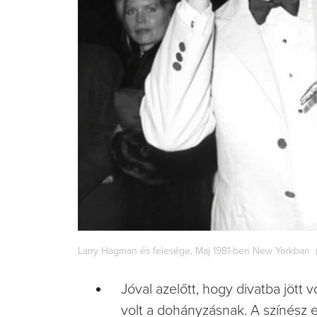
Larry Hagman és felesége, Maj 1981-ben New Yorkban (
Jóval azelőtt, hogy divatba jött 
volt a dohányzásnak. A színész e