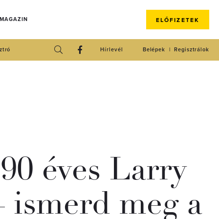
 MAGAZIN
ELŐFIZETEK
ztró
Hírlevél
Belépek
Regisztrálok
90 éves Larry
 ismerd meg a