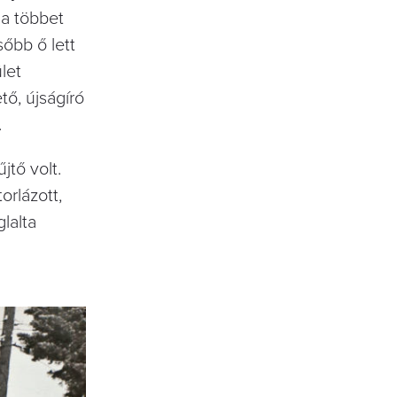
ha többet
őbb ő lett
let
ő, újságíró
.
jtő volt.
orlázott,
glalta