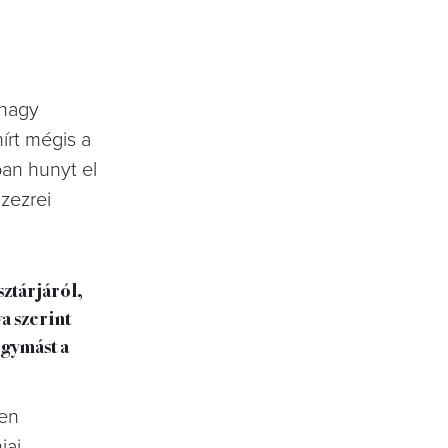
 nagy
írt mégis a
an hunyt el
zezrei
ztárjáról,
a szerint
egymást a
ben
iai