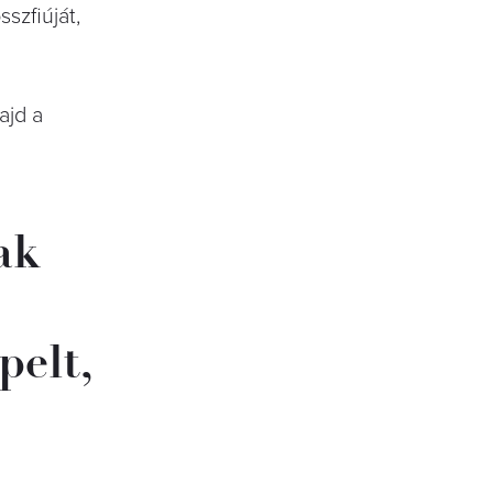
szfiúját,
ajd a
ak
pelt,