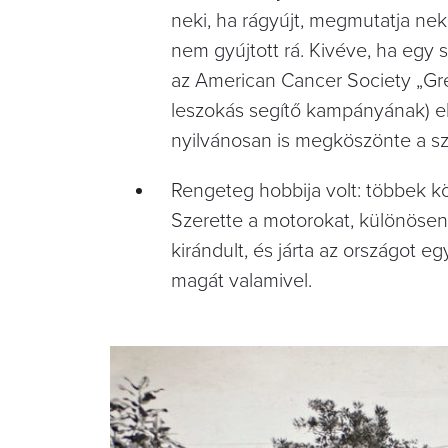
neki, ha rágyújt, megmutatja neki
nem gyújtott rá. Kivéve, ha egy 
az American Cancer Society „Gr
leszokás segítő kampányának) el
nyilvánosan is megköszönte a szí
Rengeteg hobbija volt: többek köz
Szerette a motorokat, különösen a
kirándult, és járta az országot e
magát valamivel.