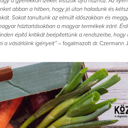
ogy a gyerekkori ízeket visszük újra házhoz. Az ilyen
nket abban a hitben, hogy jó úton haladunk és kéts
munkát. Sokat tanultunk az elmúlt időszakban és meg
 magyar háztartásokban a magyar termékek iránt. Érd
den építő kritikát beépítettünk a rendszerbe, hogy 
i a vásárlóink igényeit” –
fogalmazott dr. Czermann 