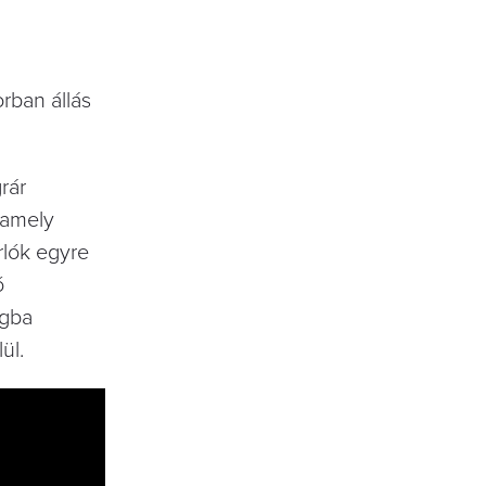
rban állás
rár
 amely
rlók egyre
ó
agba
ül.