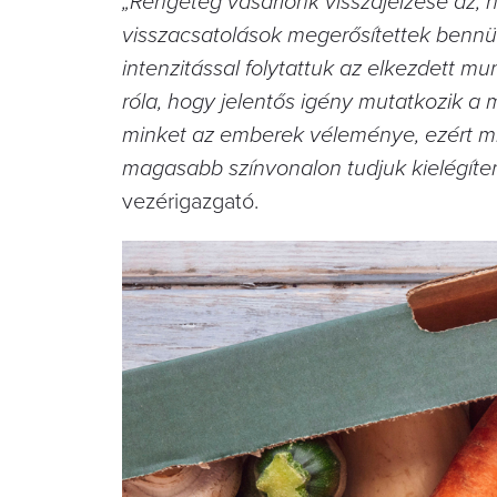
„Rengeteg vásárlónk visszajelzése az, h
visszacsatolások megerősítettek bennü
intenzitással folytattuk az elkezdett 
róla, hogy jelentős igény mutatkozik a
minket az emberek véleménye, ezért min
magasabb színvonalon tudjuk kielégíten
vezérigazgató.