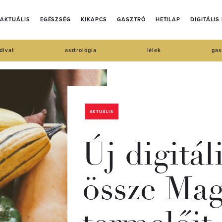
AKTUÁLIS
EGÉSZSÉG
KIKAPCS
GASZTRÓ
HETILAP
DIGITÁLIS
divat
asztrológia
lélek
gas
AKTUÁLIS
Új digitál
össze Mag