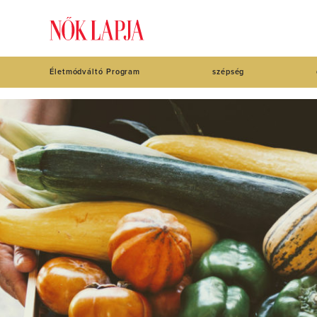
Életmódváltó Program
szépség