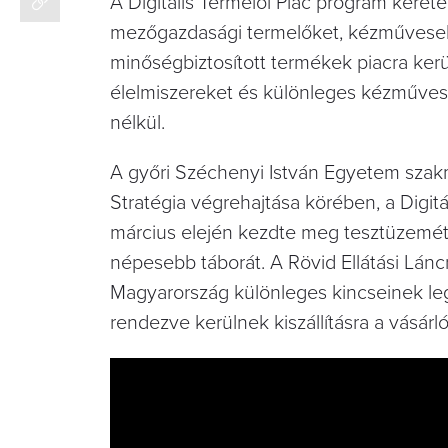
A Digitális Termelői Piac program keret
mezőgazdasági termelőket, kézműveseke
minőségbiztosított termékek piacra ker
élelmiszereket és különleges kézműves
nélkül.
A győri Széchenyi István Egyetem szakm
Stratégia végrehajtása körében, a Digit
március elején kezdte meg tesztüzemét,
népesebb táborát. A Rövid Ellátási Lán
Magyarország különleges kincseinek le
rendezve kerülnek kiszállításra a vásárl