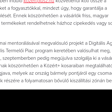
ében induló
kozertplusz.hu
közvetlenül köti össze a
t a fogyasztókkal, mindezt úgy, hogy garantálja a
ülését. Ennek köszönhetően a vásárlók friss, magyar
 termékeket rendelhetnek házhoz cipekedés vagy so
ai mentorálásával megvalósuló projekt a Digitális Ag
ális Termelői Piac program keretében valósulhat meg,
 szeptemberben pedig megújulva szolgálja ki a vásá
cnak köszönhetően a Közért+ kosaraiban megtalálhat
gjava, melyek az ország bármely pontjáról egy csom
ók részére a folyamatosan bővülő kiszállítási zónán bel