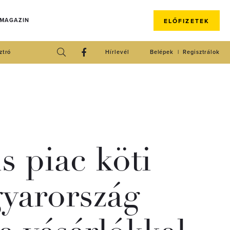
 MAGAZIN
ELŐFIZETEK
ztró
Hírlevél
Belépek
Regisztrálok
is piac köti
yarország