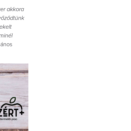
zer akkora
győződtünk
ekelt
minél
János