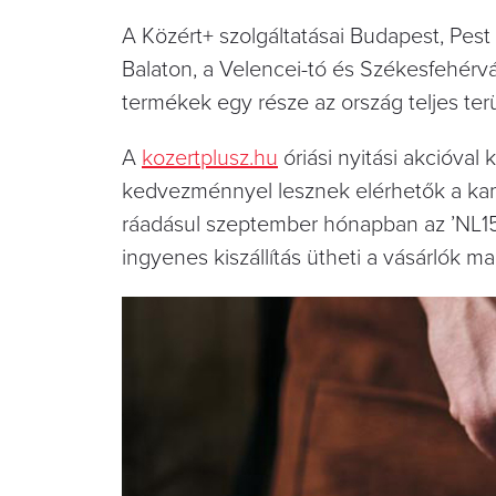
A Közért+ szolgáltatásai Budapest, Pes
Balaton, a Velencei-tó és Székesfehérvá
termékek egy része az ország teljes ter
A
kozertplusz.hu
óriási nyitási akcióva
kedvezménnyel lesznek elérhetők a kam
ráadásul szeptember hónapban az ’NL150
ingyenes kiszállítás ütheti a vásárlók m