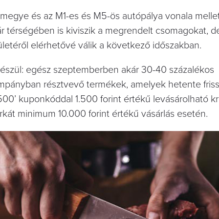
t megye és az M1-es és M5-ös autópálya vonala mellet
r térségében is kiviszik a megrendelt csomagokat, d
ületéről elérhetővé válik a következő időszakban.
l készül: egész szeptemberben akár 30-40 százalékos
pányban résztvevő termékek, amelyek hetente friss
0’ kuponkóddal 1.500 forint értékű levásárolható kr
arkát minimum 10.000 forint értékű vásárlás esetén.