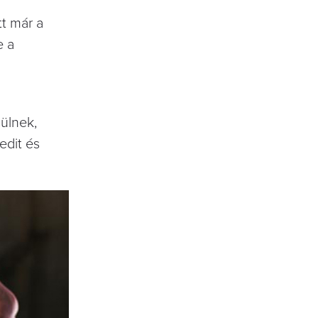
t már a
e a
ülnek,
edit és