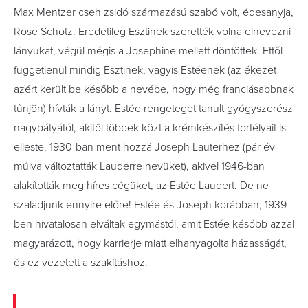
Max Mentzer cseh zsidó származású szabó volt, édesanyja,
Rose Schotz. Eredetileg Esztinek szerették volna elnevezni
lányukat, végül mégis a Josephine mellett döntöttek. Ettől
függetlenül mindig Esztinek, vagyis Estéenek (az ékezet
azért került be később a nevébe, hogy még franciásabbnak
tűnjön) hívták a lányt. Estée rengeteget tanult gyógyszerész
nagybátyától, akitől többek közt a krémkészítés fortélyait is
elleste. 1930-ban ment hozzá Joseph Lauterhez (pár év
múlva változtatták Lauderre nevüket), akivel 1946-ban
alakították meg híres cégüket, az Estée Laudert. De ne
szaladjunk ennyire előre! Estée és Joseph korábban, 1939-
ben hivatalosan elváltak egymástól, amit Estée később azzal
magyarázott, hogy karrierje miatt elhanyagolta házasságát,
és ez vezetett a szakításhoz.