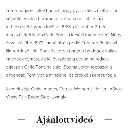
Loren nagyon sokat harcolt, hogy gyerekük születhessen,
két vetélés után hormonkezelésen esett át, és bár
terhességét ágyban töltötte, 1968. december 29-én
megszületett ifjabb Carlo Ponti (a későbbi karmester). Négy
évvel később, 1973. január 6-án pedig Edoardo Ponti (aki
filmrendező lett). Ponti és Loren nagyon boldogok voltak,
imádták egymást, és fél évszázadig együtt maradtak,
egészen Carlo Ponti haláláig. Sophia Loren többször is
elmondta: Ponti volt a mindene, és örökké szeretni fogja.
Kiemelt kép: Getty Images, Forrás: Women’s Health, InStyle,
Vanity Fair, Bright Side, Livingly
Ajánlott videó