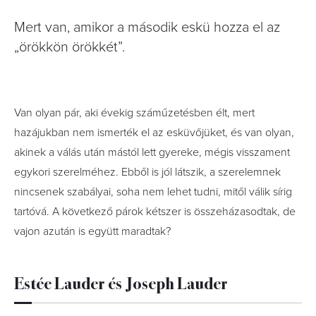
Mert van, amikor a második eskü hozza el az
„örökkön örökkét”.
Van olyan pár, aki évekig száműzetésben élt, mert
hazájukban nem ismerték el az esküvőjüket, és van olyan,
akinek a válás után mástól lett gyereke, mégis visszament
egykori szerelméhez. Ebből is jól látszik, a szerelemnek
nincsenek szabályai, soha nem lehet tudni, mitől válik sírig
tartóvá. A következő párok kétszer is összeházasodtak, de
vajon azután is együtt maradtak?
Estée Lauder és Joseph Lauder