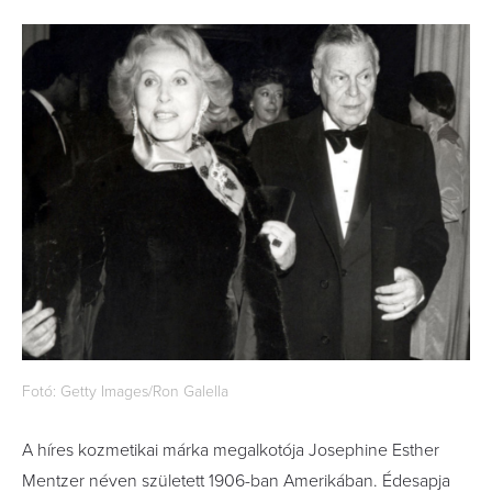
Fotó: Getty Images/Ron Galella
A híres kozmetikai márka megalkotója Josephine Esther
Mentzer néven született 1906-ban Amerikában. Édesapja