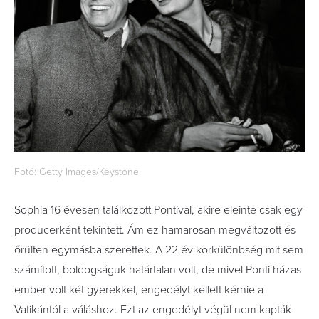
Fotó: Getty Images/Keystone
Sophia 16 évesen találkozott Pontival, akire eleinte csak egy
producerként tekintett. Ám ez hamarosan megváltozott és
őrülten egymásba szerettek. A 22 év korkülönbség mit sem
számított, boldogságuk határtalan volt, de mivel Ponti házas
ember volt két gyerekkel, engedélyt kellett kérnie a
Vatikántól a váláshoz. Ezt az engedélyt végül nem kapták