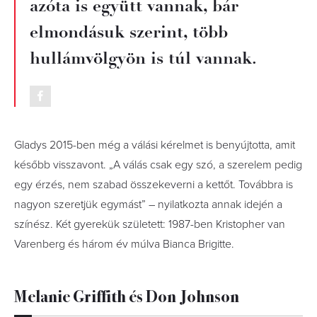
azóta is együtt vannak, bár
elmondásuk szerint, több
hullámvölgyön is túl vannak.
Gladys 2015-ben még a válási kérelmet is benyújtotta, amit
később visszavont. „A válás csak egy szó, a szerelem pedig
egy érzés, nem szabad összekeverni a kettőt. Továbbra is
nagyon szeretjük egymást” – nyilatkozta annak idején a
színész. Két gyerekük született: 1987-ben Kristopher van
Varenberg és három év múlva Bianca Brigitte.
Melanie Griffith és Don Johnson