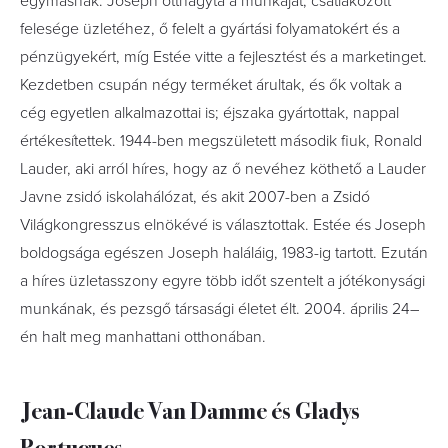
egymásnak. Joseph otthagyta a munkáját, csatlakozott
felesége üzletéhez, ő felelt a gyártási folyamatokért és a
pénzügyekért, míg Estée vitte a fejlesztést és a marketinget.
Kezdetben csupán négy terméket árultak, és ők voltak a
cég egyetlen alkalmazottai is; éjszaka gyártottak, nappal
értékesítettek. 1944-ben megszületett második fiuk, Ronald
Lauder, aki arról híres, hogy az ő nevéhez köthető a Lauder
Javne zsidó iskolahálózat, és akit 2007-ben a Zsidó
Világkongresszus elnökévé is választottak. Estée és Joseph
boldogsága egészen Joseph haláláig, 1983-ig tartott. Ezután
a híres üzletasszony egyre több időt szentelt a jótékonysági
munkának, és pezsgő társasági életet élt. 2004. április 24–
én halt meg manhattani otthonában.
Jean-Claude Van Damme és Gladys
Portugues