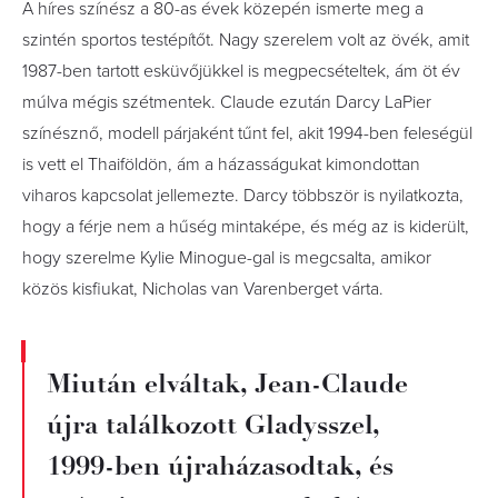
A híres színész a 80-as évek közepén ismerte meg a
szintén sportos testépítőt. Nagy szerelem volt az övék, amit
1987-ben tartott esküvőjükkel is megpecsételtek, ám öt év
múlva mégis szétmentek. Claude ezután Darcy LaPier
színésznő, modell párjaként tűnt fel, akit 1994-ben feleségül
is vett el Thaiföldön, ám a házasságukat kimondottan
viharos kapcsolat jellemezte. Darcy többször is nyilatkozta,
hogy a férje nem a hűség mintaképe, és még az is kiderült,
hogy szerelme Kylie Minogue-gal is megcsalta, amikor
közös kisfiukat, Nicholas van Varenberget várta.
Miután elváltak, Jean-Claude
újra találkozott Gladysszel,
1999-ben újraházasodtak, és