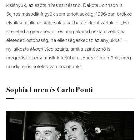
kislányuk, az azóta híres színésznő, Dakota Johnson is.
Sajnos második frigyük sem tartott sokáig, 1996-ban örökké
elváltak útjaik, de kapcsolatukat barátokként zárták le. „Ha
szereted a gyerekeidet, és meg akarod osztani velük az
életedet, ostobaság, ha ellenségeskedsz az anyjukkal” –
nyilatkozta
Miami Vice
sztárja, amit a színésznő is
megerősített egy másik interjúban. „Bár szétmentünk, még
mindig erős kötelék van közöttünk”.
Sophia Loren és Carlo Ponti