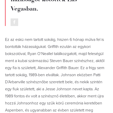
Vegasban.
Ez az eskü nem tartott sokáig, hiszen 6 hónap múlva fel is
bontották házasságukat. Griffith ezután az egykori
bokszolóval, Ryan O’Neallel találkozgatott, majd feleségül
ment a kubai származású Steven Bauer színészhez, akitől
egy fia is született, Alexander Griffith Bauer. Ez a frigy sem
tartott sokáig, 1989-ben elváltak. Johnson eközben Patti
D’Arbanville színésznőbe szeretett bele, és nekik szintén
egy fiuk született, aki a Jesse Johnson nevet kapta. Az
1989 fontos év volt a színésznő életében, akkor ment újra
hozzá Johnsonhoz egy szűk körű ceremónia keretében
Aspenben, és ugyanabban az évben született meg